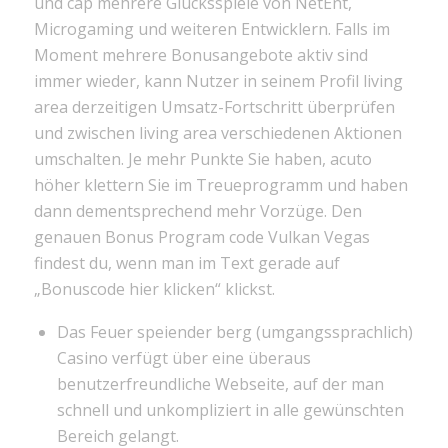
und cap mehrere Glücksspiele von NetEnt,
Microgaming und weiteren Entwicklern. Falls im
Moment mehrere Bonusangebote aktiv sind
immer wieder, kann Nutzer in seinem Profil living
area derzeitigen Umsatz-Fortschritt überprüfen
und zwischen living area verschiedenen Aktionen
umschalten. Je mehr Punkte Sie haben, acuto
höher klettern Sie im Treueprogramm und haben
dann dementsprechend mehr Vorzüge. Den
genauen Bonus Program code Vulkan Vegas
findest du, wenn man im Text gerade auf
„Bonuscode hier klicken“ klickst.
Das Feuer speiender berg (umgangssprachlich)
Casino verfügt über eine überaus
benutzerfreundliche Webseite, auf der man
schnell und unkompliziert in alle gewünschten
Bereich gelangt.