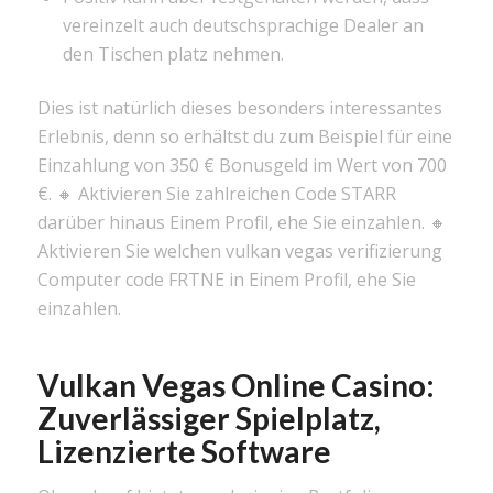
vereinzelt auch deutschsprachige Dealer an
den Tischen platz nehmen.
Dies ist natürlich dieses besonders interessantes
Erlebnis, denn so erhältst du zum Beispiel für eine
Einzahlung von 350 € Bonusgeld im Wert von 700
€. 🔸 Aktivieren Sie zahlreichen Code STARR
darüber hinaus Einem Profil, ehe Sie einzahlen. 🔸
Aktivieren Sie welchen vulkan vegas verifizierung
Computer code FRTNE in Einem Profil, ehe Sie
einzahlen.
Vulkan Vegas Online Casino:
Zuverlässiger Spielplatz,
Lizenzierte Software