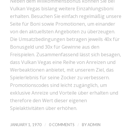
Neben dem Willkommensbonus können Sie bei
Vulkan Vegas bislang weitere Einzahlungsboni
erhalten. Besuchen Sie einfach regelmäßig unsere
Seite für Boni sowie Promotionen, um einander
von den aktuellsten Angeboten zu überzeugen.
Die Umsatzbedingungen betragen jeweils 40x für
Bonusgeld und 30x für Gewinne aus den
Freispielen. Zusammenfassend lässt sich besagen,
dass Vulkan Vegas eine Reihe von Anreizen und
Werbeaktionen anbietet, mit unserem Ziel, das
Spielerlebnis für seine Zocker zu verbessern.
Promotionscodes sind leicht zugänglich, um
exklusive Anreize und Vorteile über erhalten und
therefore den Wert dieser eigenen
Spielaktivitäten über erhöhen.
/
/
JANUARY 1, 1970
0 COMMENTS
BY
ADMIN