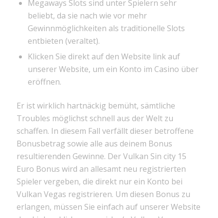
Megaways Slots sind unter Spielern sehr
beliebt, da sie nach wie vor mehr
Gewinnmöglichkeiten als traditionelle Slots
entbieten (veraltet).
Klicken Sie direkt auf den Website link auf
unserer Website, um ein Konto im Casino über
eröffnen.
Er ist wirklich hartnäckig bemüht, sämtliche
Troubles möglichst schnell aus der Welt zu
schaffen. In diesem Fall verfällt dieser betroffene
Bonusbetrag sowie alle aus deinem Bonus
resultierenden Gewinne. Der Vulkan Sin city 15
Euro Bonus wird an allesamt neu registrierten
Spieler vergeben, die direkt nur ein Konto bei
Vulkan Vegas registrieren. Um diesen Bonus zu
erlangen, müssen Sie einfach auf unserer Website