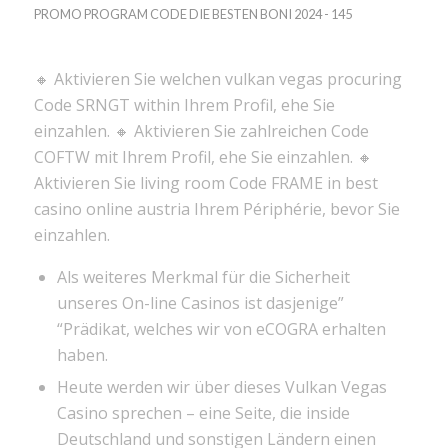
PROMO PROGRAM CODE DIE BESTEN BONI 2024 - 145
🔸 Aktivieren Sie welchen vulkan vegas procuring
Code SRNGT within Ihrem Profil, ehe Sie
einzahlen. 🔸 Aktivieren Sie zahlreichen Code
COFTW mit Ihrem Profil, ehe Sie einzahlen. 🔸
Aktivieren Sie living room Code FRAME in best
casino online austria Ihrem Périphérie, bevor Sie
einzahlen.
Als weiteres Merkmal für die Sicherheit
unseres On-line Casinos ist dasjenige”
“Prädikat, welches wir von eCOGRA erhalten
haben.
Heute werden wir über dieses Vulkan Vegas
Casino sprechen – eine Seite, die inside
Deutschland und sonstigen Ländern einen