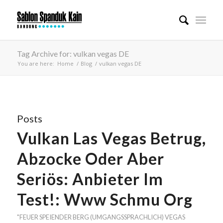
Tag Archive for: vulkan vegas DE
You are here:
Home
/
Blog
/
vulkan vegas DE
Posts
Vulkan Las Vegas Betrug,
Abzocke Oder Aber
Seriös: Anbieter Im
Test!: Www Schmu Org
"FEUER SPEIENDER BERG (UMGANGSSPRACHLICH) VEGAS