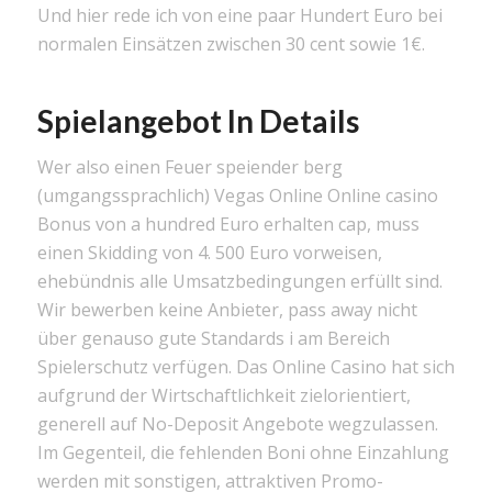
Und hier rede ich von eine paar Hundert Euro bei
normalen Einsätzen zwischen 30 cent sowie 1€.
Spielangebot In Details
Wer also einen Feuer speiender berg
(umgangssprachlich) Vegas Online Online casino
Bonus von a hundred Euro erhalten cap, muss
einen Skidding von 4. 500 Euro vorweisen,
ehebündnis alle Umsatzbedingungen erfüllt sind.
Wir bewerben keine Anbieter, pass away nicht
über genauso gute Standards i am Bereich
Spielerschutz verfügen. Das Online Casino hat sich
aufgrund der Wirtschaftlichkeit zielorientiert,
generell auf No-Deposit Angebote wegzulassen.
Im Gegenteil, die fehlenden Boni ohne Einzahlung
werden mit sonstigen, attraktiven Promo-