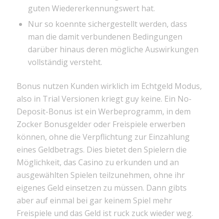
guten Wiedererkennungswert hat.
Nur so koennte sichergestellt werden, dass
man die damit verbundenen Bedingungen
darüber hinaus deren mögliche Auswirkungen
vollständig versteht.
Bonus nutzen Kunden wirklich im Echtgeld Modus,
also in Trial Versionen kriegt guy keine. Ein No-
Deposit-Bonus ist ein Werbeprogramm, in dem
Zocker Bonusgelder oder Freispiele erwerben
können, ohne die Verpflichtung zur Einzahlung
eines Geldbetrags. Dies bietet den Spielern die
Möglichkeit, das Casino zu erkunden und an
ausgewählten Spielen teilzunehmen, ohne ihr
eigenes Geld einsetzen zu müssen. Dann gibts
aber auf einmal bei gar keinem Spiel mehr
Freispiele und das Geld ist ruck zuck wieder weg.