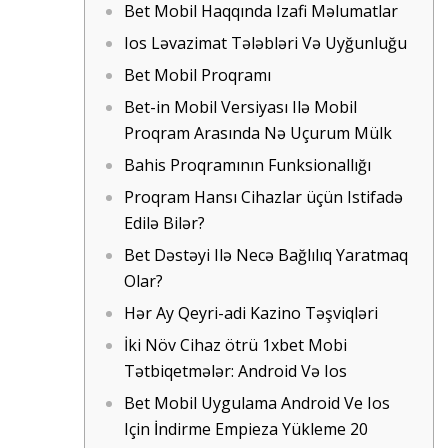
Bet Mobil Haqqında Izafi Məlumatlar
Ios Ləvazimat Tələbləri Və Uyğunluğu
Bet Mobil Proqramı
Bet-in Mobil Versiyası Ilə Mobil
Proqram Arasında Nə Uçurum Mülk
Bahis Proqramının Funksionallığı
Proqram Hansı Cihazlar üçün Istifadə
Edilə Bilər?
Bet Dəstəyi Ilə Necə Bağlılıq Yaratmaq
Olar?
Hər Ay Qeyri-adi Kazino Təşviqləri
İki Növ Cihaz ötrü 1xbet Mobi
Tətbiqetmələr: Android Və Ios
Bet Mobil Uygulama Android Ve Ios
Için İndirme Empieza Yükleme 20