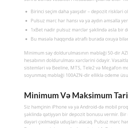
Birinci seçim daha yaxşıdır – depozit riskləri 
Pulsuz mərc hər hansı və ya aydın əmsalla yerl
1xBet nadir pulsuz mərclər şəklində əsla bir 
Bu məsələ haqqında ətraflı burada oxuya bilər
Minimum say doldurulmasının məbləği 50-dir AZ
hesabının doldurulması xərclərini ödəyir. Vəsaitl
sistemləri və Beeline, MTS, Tele2 və Megafon mo
soyunmaq məbləği 100AZN-dir elliklə odeme üsu
Minimum Və Maksimum Tarif
Siz həmçinin iPhone və ya Android-də mobil proqr
şəklində qətiyyən bir depozit bonusu vermir. Bi
dəyəri çıxılmaqla uduşları alacaq. Pulsuz mərc hər