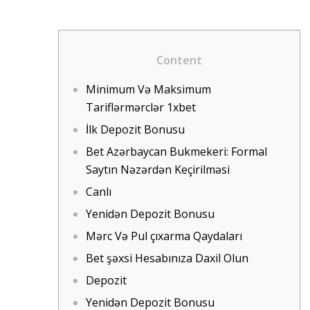
1XBET MOBIL UYGULAMA ANDROID VE IOS IÇIN İNDIRME VE 
Content
Minimum Və Maksimum
Tariflərmərclər 1xbet
İlk Depozit Bonusu
Bet Azərbaycan Bukmekeri: Formal
Saytın Nəzərdən Keçirilməsi
Canlı
Yenidən Depozit Bonusu
Mərc Və Pul çıxarma Qaydaları
Bet şəxsi Hesabınıza Daxil Olun
Depozit
Yenidən Depozit Bonusu