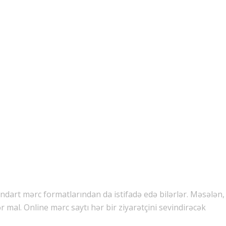
andart mərc formatlarından da istifadə edə bilərlər. Məsələn,
ər mal. Online mərc saytı hər bir ziyarətçini sevindirəcək