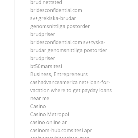
brud nettsted
bridesconfidential.com
sv+grekiska-brudar
genomsnittliga postorder
brudpriser
bridesconfidential.com sv+tyska-
brudar genomsnittliga postorder
brudpriser
bt50marsitesi
Business, Entrepreneurs
cashadvanceamerica.net+loan-for-
vacation where to get payday loans
near me
Casino
Casino Metropol
casino online ar
casinom-hub.comsitesi apr