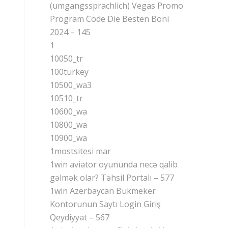
(umgangssprachlich) Vegas Promo
Program Code Die Besten Boni
2024 – 145
1
10050_tr
100turkey
10500_wa3
10510_tr
10600_wa
10800_wa
10900_wa
1mostsitesi mar
1win aviator oyununda necə qalib
gəlmək olar? Təhsil Portalı – 577
1win Azerbaycan Bukmeker
Kontorunun Saytı Login Giriş
Qeydiyyat – 567