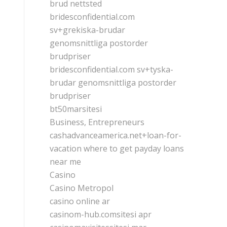
brud nettsted
bridesconfidential.com
sv+grekiska-brudar
genomsnittliga postorder
brudpriser
bridesconfidential.com sv+tyska-
brudar genomsnittliga postorder
brudpriser
bt50marsitesi
Business, Entrepreneurs
cashadvanceamerica.net+loan-for-
vacation where to get payday loans
near me
Casino
Casino Metropol
casino online ar
casinom-hub.comsitesi apr