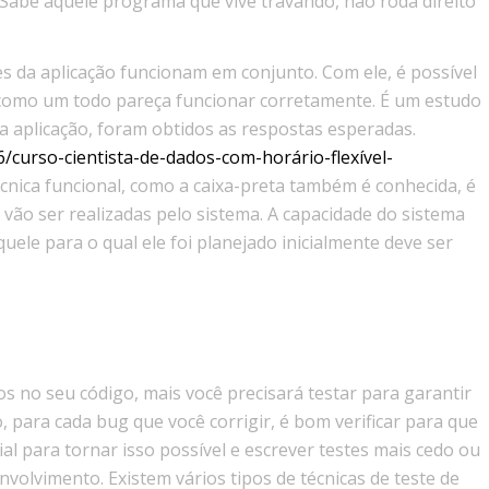
 Sabe aquele programa que vive travando, não roda direito
es da aplicação funcionam em conjunto. Com ele, é possível
 como um todo pareça funcionar corretamente. É um estudo
a aplicação, foram obtidos as respostas esperadas.
6/curso-cientista-de-dados-com-horário-flexível-
cnica funcional, como a caixa-preta também é conhecida, é
 vão ser realizadas pelo sistema. A capacidade do sistema
uele para o qual ele foi planejado inicialmente deve ser
s no seu código, mais você precisará testar para garantir
para cada bug que você corrigir, é bom verificar para que
l para tornar isso possível e escrever testes mais cedo ou
nvolvimento. Existem vários tipos de técnicas de teste de