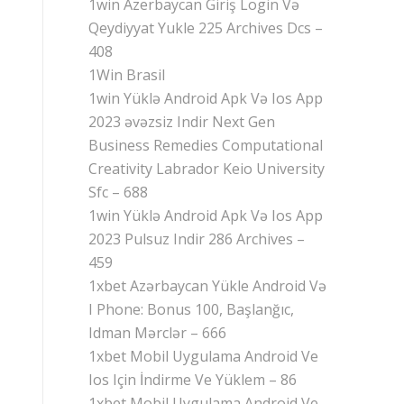
1win Azerbaycan Giriş Login Və
Qeydiyyat Yukle 225 Archives Dcs –
408
1Win Brasil
1win Yüklə Android Apk Və Ios App
2023 əvəzsiz Indir Next Gen
Business Remedies Computational
Creativity Labrador Keio University
Sfc – 688
1win Yüklə Android Apk Və Ios App
2023 Pulsuz Indir 286 Archives –
459
1xbet Azərbaycan Yükle Android Və
I Phone: Bonus 100, Başlanğıc,
Idman Mərclər – 666
1xbet Mobil Uygulama Android Ve
Ios Için İndirme Ve Yüklem – 86
1xbet Mobil Uygulama Android Ve