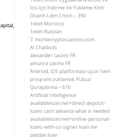
Ios Için İndirme Ve Yükleme Kinh
Doanh Liêm Chính – 390
1xbet Morocco
pital_of_Italy
1xbet Russian
7. montecryptoscasinos.com
AI Chatbots
alexander casino FR
amunra casino FR
Android, iOS platforması üçün 1win
proqramı yükləmək Pulsuz
Quraşdırma – 610
Artificial Intelligence
availableloan.net+direct-deposit-
loans cash advance what is needed
availableloan.net+online-personal-
loans-with-co-signer loan me
payday loan