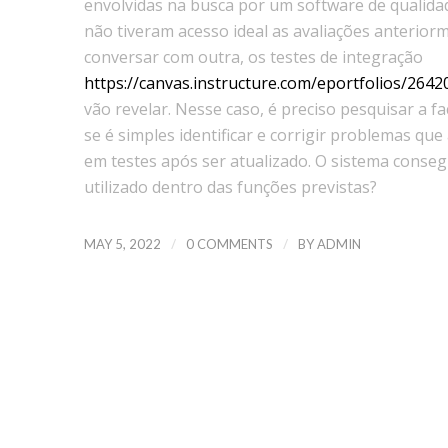
envolvidas na busca por um software de qualidad
não tiveram acesso ideal as avaliações anterior
conversar com outra, os testes de integração
https://canvas.instructure.com/eportfolios/264
vão revelar. Nesse caso, é preciso pesquisar a 
se é simples identificar e corrigir problemas q
em testes após ser atualizado. O sistema cons
utilizado dentro das funções previstas?
/
/
MAY 5, 2022
0 COMMENTS
BY
ADMIN