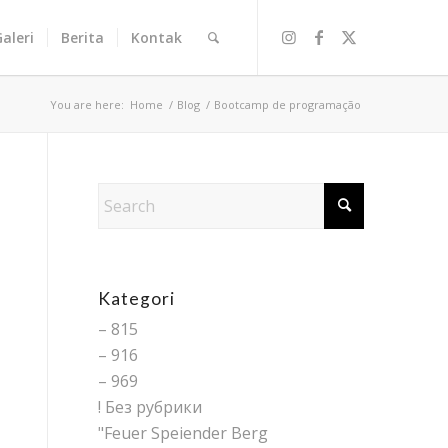
Galeri
Berita
Kontak
You are here:
Home
/
Blog
/
Bootcamp de programação
Kategori
– 815
– 916
– 969
! Без рубрики
"Feuer Speiender Berg