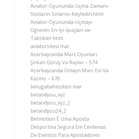
Aviator-Oyununda-Uçma-Zamanı-
Slotların-Sırlarını-Keşfedin.html
Aviator-Oyununda-Uçmayı-
Öğrenin-En-İyi-İpuçları-ve-
Taktikler.html
aviatorsitesi mar
Azərbaycanda Mərc Oyunları
Şirkəti Görüş Və Rəylər – 574
Azərbaycanda Onlayn Mərc Evi Və
Kazino – 670
belugabahissitesi mar
betandyou_xyz
betandyou_xyz_2
betandyou24_2
Betmotion É Uma Aposta
Desportiva Segura Em Centenas
De Eventos Para Apostadores