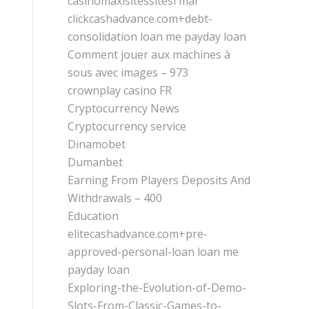
casinomaxisitessitesi mar
clickcashadvance.com+debt-
consolidation loan me payday loan
Comment jouer aux machines à
sous avec images – 973
crownplay casino FR
Cryptocurrency News
Cryptocurrency service
Dinamobet
Dumanbet
Earning From Players Deposits And
Withdrawals – 400
Education
elitecashadvance.com+pre-
approved-personal-loan loan me
payday loan
Exploring-the-Evolution-of-Demo-
Slots-From-Classic-Games-to-