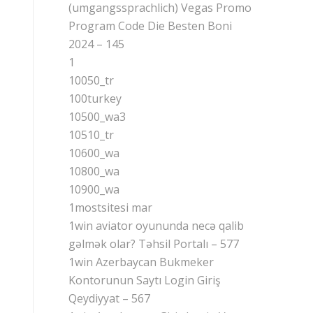
(umgangssprachlich) Vegas Promo
Program Code Die Besten Boni
2024 – 145
1
10050_tr
100turkey
10500_wa3
10510_tr
10600_wa
10800_wa
10900_wa
1mostsitesi mar
1win aviator oyununda necə qalib
gəlmək olar? Təhsil Portalı – 577
1win Azerbaycan Bukmeker
Kontorunun Saytı Login Giriş
Qeydiyyat – 567