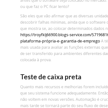
antes que o software seja colocado no mercado.
ou que faz o PC ficar lento?
São eles que vão afirmar que as diversas unidad
descobrir falhas mínimas, ainda que o software
que mostra se, ao colocar determinados dados n
https://troyfklj66900.blogs-service.com/5719681
plataforma-própria-e-garantia-de-emprego
A té
mais usada para avaliar as funções externas que
de ser transferido para ambientes diferentes daq
colocada à prova.
Teste de caixa preta
Quanto mais recursos e melhorias forem incluído
que seu sistema funcione adequadamente. Então, 
não voltem em novas versões. Automação é crucia
mais tarde se tornará parte do seu fluxo de dese