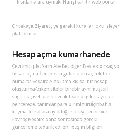
kısıtlamalara uymak, Hangi tanıtır web portal.
Öncekayıt Ziyaretçiye gerekli kuralları oku işleyen
platformlar.
Hesap açma kumarhanede
Çevrimiçi platform AbeBet diğer Destek birkaç yol
hesap açma: İlee-posta gelen kutusu, telefon
numarasıvesaire.Algoritma kişisel bir hesap
oluşturmaAçıken siteler birebir aynı:müşteri
sağlar kişisel bilgiler ve iletişim bilgileri ayrı bir
pencerede, tanımlar para birimi türüİçinbahis
koyma, kurallara uyulduğunu teyit eder web
kaynağıvesaire.daha sonrasında gerekli
güncelleme tedarik edilen iletişim bilgileri