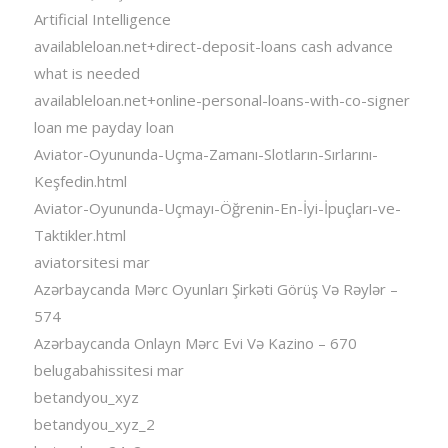
Artificial Intelligence
availableloan.net+direct-deposit-loans cash advance
what is needed
availableloan.net+online-personal-loans-with-co-signer
loan me payday loan
Aviator-Oyununda-Uçma-Zamanı-Slotların-Sırlarını-
Keşfedin.html
Aviator-Oyununda-Uçmayı-Öğrenin-En-İyi-İpuçları-ve-
Taktikler.html
aviatorsitesi mar
Azərbaycanda Mərc Oyunları Şirkəti Görüş Və Rəylər –
574
Azərbaycanda Onlayn Mərc Evi Və Kazino – 670
belugabahissitesi mar
betandyou_xyz
betandyou_xyz_2