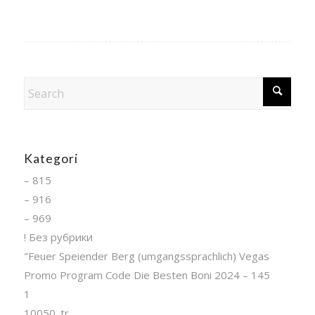
Kategori
– 815
– 916
– 969
! Без рубрики
"Feuer Speiender Berg (umgangssprachlich) Vegas
Promo Program Code Die Besten Boni 2024 – 145
1
10050_tr