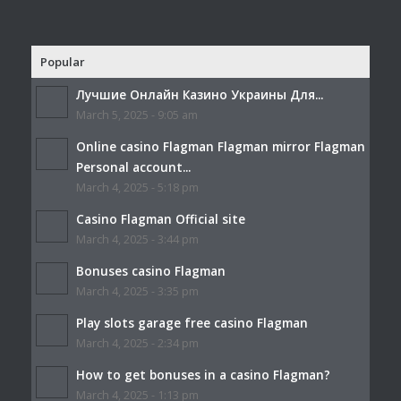
Popular
Лучшие Онлайн Казино Украины Для...
March 5, 2025 - 9:05 am
Online casino Flagman Flagman mirror Flagman
Personal account...
March 4, 2025 - 5:18 pm
Casino Flagman Official site
March 4, 2025 - 3:44 pm
Bonuses casino Flagman
March 4, 2025 - 3:35 pm
Play slots garage free casino Flagman
March 4, 2025 - 2:34 pm
How to get bonuses in a casino Flagman?
March 4, 2025 - 1:13 pm