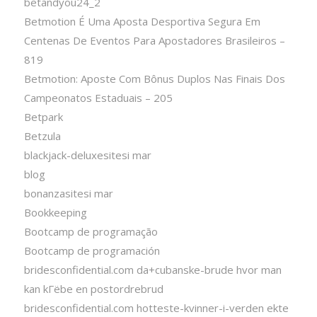
betandyou24_2
Betmotion É Uma Aposta Desportiva Segura Em
Centenas De Eventos Para Apostadores Brasileiros –
819
Betmotion: Aposte Com Bônus Duplos Nas Finais Dos
Campeonatos Estaduais – 205
Betpark
Betzula
blackjack-deluxesitesi mar
blog
bonanzasitesi mar
Bookkeeping
Bootcamp de programação
Bootcamp de programación
bridesconfidential.com da+cubanske-brude hvor man
kan kГёbe en postordrebrud
bridesconfidential.com hotteste-kvinner-i-verden ekte