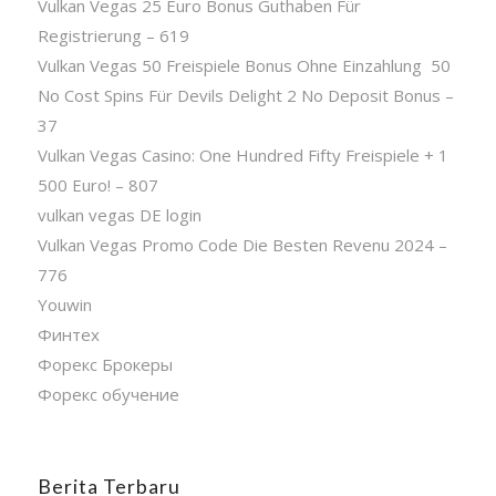
Vulkan Vegas 25 Euro Bonus Guthaben Für
Registrierung – 619
Vulkan Vegas 50 Freispiele Bonus Ohne Einzahlung ️ 50
No Cost Spins Für Devils Delight 2 No Deposit Bonus –
37
Vulkan Vegas Casino: One Hundred Fifty Freispiele + 1
500 Euro! – 807
vulkan vegas DE login
Vulkan Vegas Promo Code Die Besten Revenu 2024 –
776
Youwin
Финтех
Форекс Брокеры
Форекс обучение
Berita Terbaru