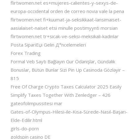
flirtwomen.net es+mujeres-calientes-y-sexys-de-
europa-occidental orden de correo novia vale la pena
flirtwomen.net fi+kuumat-ja-seksikkaat-lansimaiset-
aasialaiset-naiset etsi minulle postimyynti morsian
flirtwomen.net tr+sicak-ve-seksi-meksikali-kadinlar
Posta SipariЕџi Gelin Д°ncelemeleri
Forex Trading
Formal Veb Saytı Bağlayın️ Gur Ödənişlər, Gündəlik
Bonuslar, Bütün Bunlar Sizi Pin Up Casinoda Gözləyir –
815
Free Of Charge Crypto Taxes Calculator 2025 Easily
Simplify Taxes Together With Zenledger – 426
gateofolimpussitesi mar
Gates-of-Olympus-Hilesi-ile-Kısa-Sürede-Nasıl-Başarı-
Elde-Edilir.html
girls-do-porn
goldspin casino DE