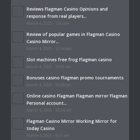
Reviews Flagman Casino Opinions and
response from real players...
March 4, 2025 - 1:02 pm
Review of popular games in Flagman Casino
Casino Mirror...
March 4, 2025 - 12:54 pm
Slot machines free frog Flagman casino
March 4, 2025 - 10:53 am
Bonuses casino Flagman promo tournaments
March 4, 2025 - 10:28 am
Online casino Flagman Flagman mirror Flagman
Personal account...
March 4, 2025 - 10:24 am
Flagman Casino Mirror Working Mirror for
today Casino
March 4, 2025 - 9:51 am