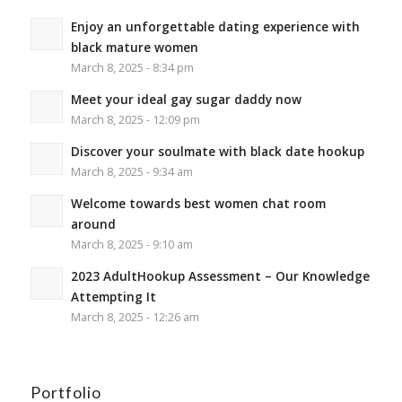
Enjoy an unforgettable dating experience with
black mature women
March 8, 2025 - 8:34 pm
Meet your ideal gay sugar daddy now
March 8, 2025 - 12:09 pm
Discover your soulmate with black date hookup
March 8, 2025 - 9:34 am
Welcome towards best women chat room
around
March 8, 2025 - 9:10 am
2023 AdultHookup Assessment – Our Knowledge
Attempting It
March 8, 2025 - 12:26 am
Portfolio