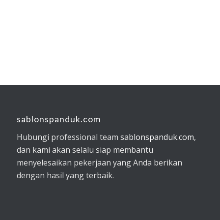
sablonspanduk.com
Hubungi professional team
sablonspanduk.com
,
dan kami akan selalu siap membantu
menyelesaikan pekerjaan yang Anda berikan
dengan hasil yang terbaik.