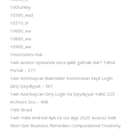
100turkey
10500_wa3
10510_tr
10600_wa
10800_wa
10900_wa
1mostsitesi mar
1win aviator oyununda necə qalib gəlmək olar? Təhsil
Portalı – 577
1win Azerbaycan Bukmeker Kontorunun Saytı Login
Giriş Qeydiyyat – 567
1win Azerbaycan Giriş Login Və Qeydiyyat Yukle 225
Archives Dcs – 408
1Win Brasil
1win Yüklə Android Apk Və Ios App 2023 əvəzsiz Indir
Next Gen Business Remedies Computational Creativity