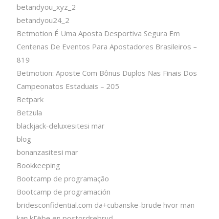
betandyou_xyz_2
betandyou24_2
Betmotion É Uma Aposta Desportiva Segura Em
Centenas De Eventos Para Apostadores Brasileiros –
819
Betmotion: Aposte Com Bônus Duplos Nas Finais Dos
Campeonatos Estaduais – 205
Betpark
Betzula
blackjack-deluxesitesi mar
blog
bonanzasitesi mar
Bookkeeping
Bootcamp de programação
Bootcamp de programación
bridesconfidential.com da+cubanske-brude hvor man
kan kГёbe en postordrebrud