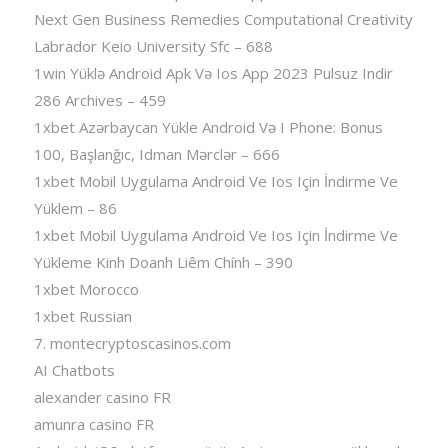
Next Gen Business Remedies Computational Creativity
Labrador Keio University Sfc – 688
1win Yüklə Android Apk Və Ios App 2023 Pulsuz Indir
286 Archives – 459
1xbet Azərbaycan Yükle Android Və I Phone: Bonus
100, Başlanğıc, Idman Mərclər – 666
1xbet Mobil Uygulama Android Ve Ios Için İndirme Ve
Yüklem – 86
1xbet Mobil Uygulama Android Ve Ios Için İndirme Ve
Yükleme Kinh Doanh Liêm Chính – 390
1xbet Morocco
1xbet Russian
7. montecryptoscasinos.com
AI Chatbots
alexander casino FR
amunra casino FR