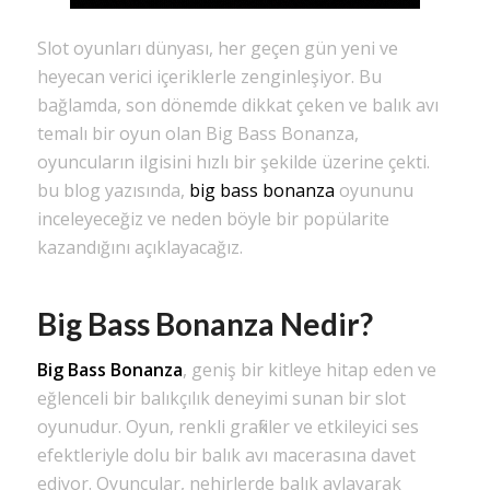
Slot oyunları dünyası, her geçen gün yeni ve
heyecan verici içeriklerle zenginleşiyor.​ Bu
bağlamda, son dönemde dikkat çeken ve balık avı
temalı bir oyun olan Big Bass Bonanza,
oyuncuların ilgisini hızlı bir şekilde üzerine çekti.​
bu blog yazısında,
big bass bonanza
oyununu
inceleyeceğiz ve neden böyle bir popülarite
kazandığını açıklayacağız.​
Big Bass Bonanza Nedir?
Big Bass Bonanza
, geniş bir kitleye hitap eden ve
eğlenceli bir balıkçılık deneyimi sunan bir slot
oyunudur.​ Oyun, renkli grafikler ve etkileyici ses
efektleriyle dolu bir balık avı macerasına davet
ediyor.​ Oyuncular, nehirlerde balık avlayarak