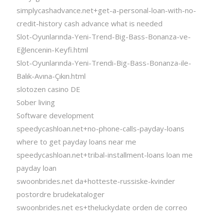
simplycashadvance.net+get-a-personal-loan-with-no-
credit-history cash advance what is needed
Slot-Oyunlarında-Yeni-Trend-Big-Bass-Bonanza-ve-
Eğlencenin-Keyfi.html
Slot-Oyunlarında-Yeni-Trendi-Big-Bass-Bonanza-ile-
Balık-Avına-Çıkın.html
slotozen casino DE
Sober living
Software development
speedycashloan.net+no-phone-calls-payday-loans
where to get payday loans near me
speedycashloan.net+tribal-installment-loans loan me
payday loan
swoonbrides.net da+hotteste-russiske-kvinder
postordre brudekataloger
swoonbrides.net es+theluckydate orden de correo