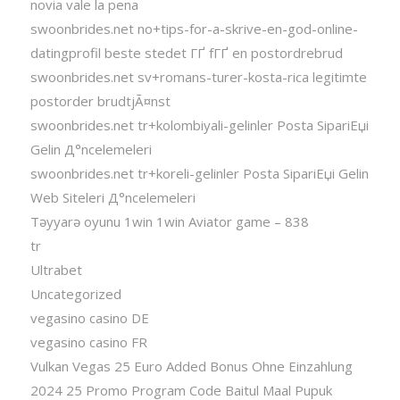
novia vale la pena
swoonbrides.net no+tips-for-a-skrive-en-god-online-
datingprofil beste stedet ГҐ fГҐ en postordrebrud
swoonbrides.net sv+romans-turer-kosta-rica legitimte
postorder brudtjÃ¤nst
swoonbrides.net tr+kolombiyali-gelinler Posta SipariЕџi
Gelin Д°ncelemeleri
swoonbrides.net tr+koreli-gelinler Posta SipariЕџi Gelin
Web Siteleri Д°ncelemeleri
Təyyarə oyunu 1win 1win Aviator game – 838
tr
Ultrabet
Uncategorized
vegasino casino DE
vegasino casino FR
Vulkan Vegas 25 Euro Added Bonus Ohne Einzahlung
2024 25 Promo Program Code Baitul Maal Pupuk