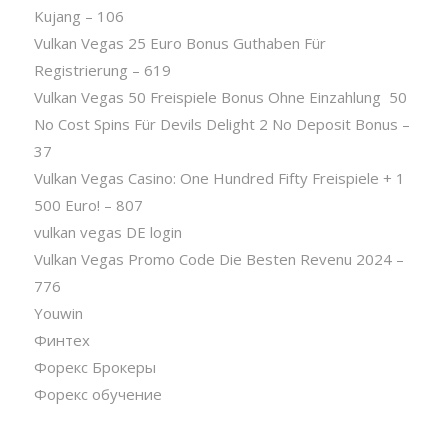
Kujang – 106
Vulkan Vegas 25 Euro Bonus Guthaben Für
Registrierung – 619
Vulkan Vegas 50 Freispiele Bonus Ohne Einzahlung ️ 50
No Cost Spins Für Devils Delight 2 No Deposit Bonus –
37
Vulkan Vegas Casino: One Hundred Fifty Freispiele + 1
500 Euro! – 807
vulkan vegas DE login
Vulkan Vegas Promo Code Die Besten Revenu 2024 –
776
Youwin
Финтех
Форекс Брокеры
Форекс обучение