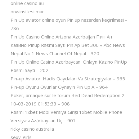
online casino au
onwinsitesi mar
Pin Up aviator️ online oyun Pin up nəzərdən keçirilməsi –
786
Pin Up Casino Online Arizona Azerbaijan Пин Ап
Казино Pinup Rəsmi Saytı Pin Ap Bet 306 « Abc News
Nepal No 1 News Channel Of Nepal – 320
Pin Up Online Casino Azerbaycan ️ Onlayn Kazino PinUp
Rəsmi Saytı – 202
Pin-up Aviator: Hədis Qaydaları Və Strategiyalar – 965
Pin-up Oyunu Oyunlar Oynayın Pin Up A – 964
Poker, arnaque sur le forum Red Dead Redemption 2
10-03-2019 01:53:33 – 908
Rəsmi 1xbet Mobi Versiya Girişi 1xbet Mobile Phone
Versiyası Azərbaycan Üç – 901
ricky casino australia
sexy-girls