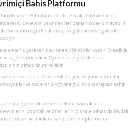
vrimiçi Bahis Platformu
 birçok seçenek bulunmaktadır. Ancak, Türkiye’nin en
alanda en iyi deneyimi yaşamak her zaman kolay olmayabilir.
 platformunu değerlendirerek, en güvenilen ve güvenilir
nacağız.
te almanız gereken bazı önemli faktörler vardır. Öncelikle,
orm seçmek önemlidir. Oyuncuların gizliliklerinin
an emin olmak da gereklidir.
ve sorularınıza hızlı ve etkili bir şekilde yanıt veren bir
romosyonlar ve sadakat programı gibi ek avantajlara sahip
 güvenilir değerlendirme ve inceleme kaynaklarını
 deneyimlerini okumak ve önerilerini dikkate almak da faydalı
olan ve size en iyi andılara sahip olan bir platformu