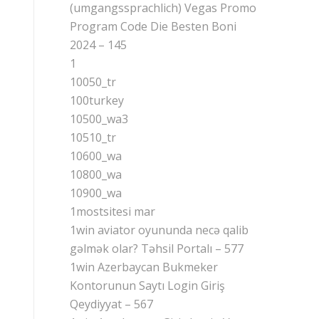
(umgangssprachlich) Vegas Promo
Program Code Die Besten Boni
2024 – 145
1
10050_tr
100turkey
10500_wa3
10510_tr
10600_wa
10800_wa
10900_wa
1mostsitesi mar
1win aviator oyununda necə qalib
gəlmək olar? Təhsil Portalı – 577
1win Azerbaycan Bukmeker
Kontorunun Saytı Login Giriş
Qeydiyyat – 567