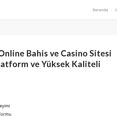
Beranda
Online Bahis ve Casino Sitesi
latform ve Yüksek Kaliteli
eyimi
tformu