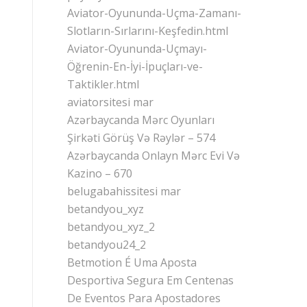
Aviator-Oyununda-Uçma-Zamanı-
Slotların-Sırlarını-Keşfedin.html
Aviator-Oyununda-Uçmayı-
Öğrenin-En-İyi-İpuçları-ve-
Taktikler.html
aviatorsitesi mar
Azərbaycanda Mərc Oyunları
Şirkəti Görüş Və Rəylər – 574
Azərbaycanda Onlayn Mərc Evi Və
Kazino – 670
belugabahissitesi mar
betandyou_xyz
betandyou_xyz_2
betandyou24_2
Betmotion É Uma Aposta
Desportiva Segura Em Centenas
De Eventos Para Apostadores