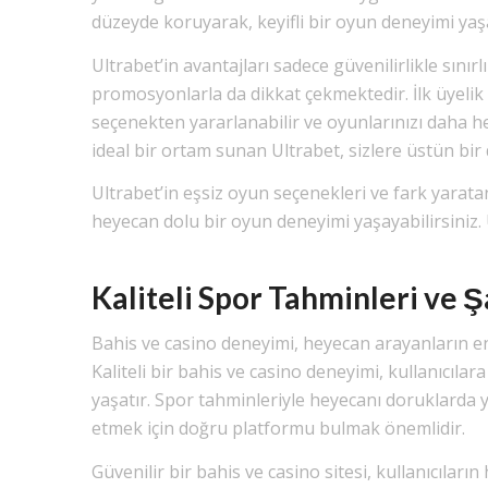
düzeyde koruyarak, keyifli bir oyun deneyimi ya
Ultrabet’in avantajları sadece güvenilirlikle sını
promosyonlarla da dikkat çekmektedir. İlk üyelik
seçenekten yararlanabilir ve oyunlarınızı daha hey
ideal bir ortam sunan Ultrabet, sizlere üstün bi
Ultrabet’in eşsiz oyun seçenekleri ve fark yaratan
heyecan dolu bir oyun deneyimi yaşayabilirsiniz.
Kaliteli Spor Tahminleri ve 
Bahis ve casino deneyimi, heyecan arayanların en 
Kaliteli bir bahis ve casino deneyimi, kullanıcıl
yaşatır. Spor tahminleriyle heyecanı doruklarda
etmek için doğru platformu bulmak önemlidir.
Güvenilir bir bahis ve casino sitesi, kullanıcıla