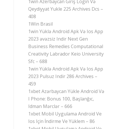
1win Azerbaycan Giriş Login Və
Qeydiyyat Yukle 225 Archives Dcs –
408
1Win Brasil
1win Yüklə Android Apk Və Ios App
2023 əvəzsiz Indir Next Gen
Business Remedies Computational
Creativity Labrador Keio University
Sfc – 688
1win Yüklə Android Apk Və Ios App
2023 Pulsuz Indir 286 Archives –
459
1xbet Azərbaycan Yükle Android Və
I Phone: Bonus 100, Başlanğıc,
Idman Mərclər – 666
1xbet Mobil Uygulama Android Ve
Ios Için İndirme Ve Yüklem – 86
1xbet Mobil Uygulama Android Ve