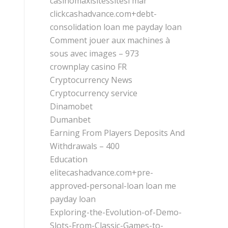
casinomaxisitessitesi mar
clickcashadvance.com+debt-
consolidation loan me payday loan
Comment jouer aux machines à
sous avec images – 973
crownplay casino FR
Cryptocurrency News
Cryptocurrency service
Dinamobet
Dumanbet
Earning From Players Deposits And
Withdrawals – 400
Education
elitecashadvance.com+pre-
approved-personal-loan loan me
payday loan
Exploring-the-Evolution-of-Demo-
Slots-From-Classic-Games-to-