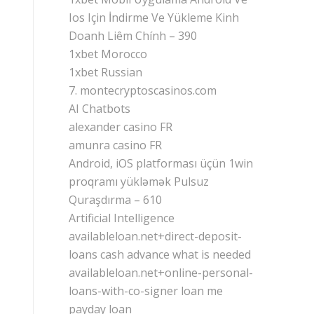
Ios Için İndirme Ve Yükleme Kinh
Doanh Liêm Chính – 390
1xbet Morocco
1xbet Russian
7. montecryptoscasinos.com
AI Chatbots
alexander casino FR
amunra casino FR
Android, iOS platforması üçün 1win
proqramı yükləmək Pulsuz
Quraşdırma – 610
Artificial Intelligence
availableloan.net+direct-deposit-
loans cash advance what is needed
availableloan.net+online-personal-
loans-with-co-signer loan me
payday loan