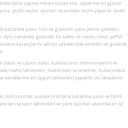
alında bahis yapma imkanı sunan site, üyelerine en güncel
yrıca, çeşitli casino oyunları arasından seçim yaparak zevkli
la kazanma şansı, hızlı ve güvenilir para çekme işlemleri,
r. Aynı zamanda, güvenilir bir bahis ve casino sitesi, şeffaf
nıcıların kazançlarını adil bir şekilde elde etmeleri ve güvenle
r.
bir bahis ve casino sitesi, kullanıcıların memnuniyetini ve
alan bahis tahminleri, istatistikler ve analizler, kullanıcılara
lar kendilerine en uygun tahminleri yapabilir ve rakiplerini
k riskli oyunlar, yüksek oranlarla kazanma şansı ve farklı
lanıcılarına spor tahminleri ve şans oyunları alanında en iyi