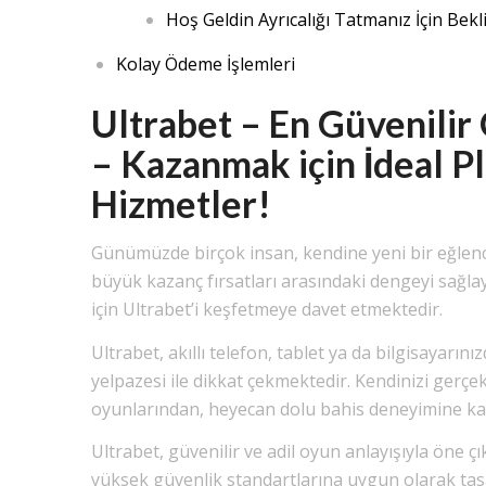
Hoş Geldin Ayrıcalığı Tatmanız İçin Bekli
Kolay Ödeme İşlemleri
Ultrabet – En Güvenilir 
– Kazanmak için İdeal P
Hizmetler!
Günümüzde birçok insan, kendine yeni bir eğlen
büyük kazanç fırsatları arasındaki dengeyi sağlay
için Ultrabet’i keşfetmeye davet etmektedir.
Ultrabet, akıllı telefon, tablet ya da bilgisayarın
yelpazesi ile dikkat çekmektedir. Kendinizi gerç
oyunlarından, heyecan dolu bahis deneyimine kada
Ultrabet, güvenilir ve adil oyun anlayışıyla öne ç
yüksek güvenlik standartlarına uygun olarak tasa