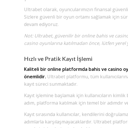
Ultrabet olarak, oyuncularımızın finansal güven
Sizlere güvenli bir oyun ortamı sağlamak için sü
devam ediyoruz.
Not: Ultrabet, güvenilir bir online bahis ve casin
casino oyunlarına katılmadan önce, lütfen yerel
Hızlı ve Pratik Kayıt İşlemi
Kaliteli bir online platformda bahis ve casino o
önemlidir.
Ultrabet platformu, tüm kullanıcılarına
kayıt süreci sunmaktadır.
Kayıt işlemine başlamak için kullanıcıların kimlik 
adım, platforma katılmak için temel bir adımdır ve
Kayıt sırasında kullanıcılar, kendilerini doğrulama
adımlarla karşılaşmayacaklardır. Ultrabet platfor