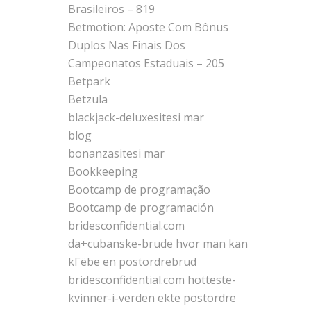
Brasileiros – 819
Betmotion: Aposte Com Bônus
Duplos Nas Finais Dos
Campeonatos Estaduais – 205
Betpark
Betzula
blackjack-deluxesitesi mar
blog
bonanzasitesi mar
Bookkeeping
Bootcamp de programação
Bootcamp de programación
bridesconfidential.com
da+cubanske-brude hvor man kan
kГёbe en postordrebrud
bridesconfidential.com hotteste-
kvinner-i-verden ekte postordre