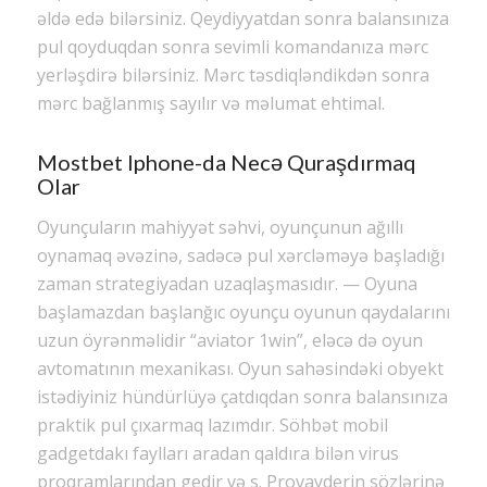
əldə edə bilərsiniz. Qeydiyyatdan sonra balansınıza
pul qoyduqdan sonra sevimli komandanıza mərc
yerləşdirə bilərsiniz. Mərc təsdiqləndikdən sonra
mərc bağlanmış sayılır və məlumat ehtimal.
Mostbet Iphone-da Necə Quraşdırmaq
Olar
Oyunçuların mahiyyət səhvi, oyunçunun ağıllı
oynamaq əvəzinə, sadəcə pul xərcləməyə başladığı
zaman strategiyadan uzaqlaşmasıdır. — Oyuna
başlamazdan başlanğıc oyunçu oyunun qaydalarını
uzun öyrənməlidir “aviator 1win”, eləcə də oyun
avtomatının mexanikası. Oyun sahəsindəki obyekt
istədiyiniz hündürlüyə çatdıqdan sonra balansınıza
praktik pul çıxarmaq lazımdır. Söhbət mobil
gadgetdakı faylları aradan qaldıra bilən virus
proqramlarından gedir və s. Provayderin sözlərinə