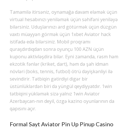
Tamamilə itirsəniz, oynamağa davam eləmək üçün
virtual hesabınızı yeniləmək üçün səhifəni yeniləyə
bilərsiniz. Uduşlarınızı ard götürmək üçün düzgün
vaxtı müəyyən görmək üçün 1xbet Aviator hack
istifadə edə bilərsiniz. Mobil proqramı
quraşdırdıqdan sonra oyunçu 100 AZN üçün
kuponu aktivləşdirə bilər. Eyni zamanda, rəsm həm
ekzotik fənlər (kriket, dart), həm də şah idman
növləri (boks, tennis, futbol) ötrü dəyişkənliyi ilə
sevindirir. Tətbiqin gətirdiyi digər bir
üstünlüklərdən biri də yüngül qeydiyyatdır. 1win
tətbiqini yükləmək sizə yalnız 1win Aviator
Azerbaycan-nın deyil, özgə kazino oyunlarının da
qapısını açır.
Formal Sayt Aviator Pin Up Pinup Casino