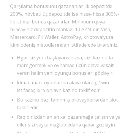
Qarşılama bonusunu qazananlar ilk depozitdə
200%, növbəti üç depozitdə isə hissə-hissə 300%-
lik ictimai bonus qazanırlar. Minimum qoya
biləcəyiniz depozitin məbləği 10 AZN-dir. Visa,
Mastercard, FK Wallet, AstroPay, kriptovalyuta
kimi ödəniş metodlarından istifadə edə bilərsiniz.
Əgər siz yeni başlayansınızsa, sizi kazinoda
mərc görmək və oynamaq üçün əlavə vəsait
verən həlim yeni oyunçu bonusları gözləyir.
İdman mərc oyunlarına əlavə olaraq, 1win
istifadəçilərə onlayn kazino təklif edir.
Bu kazino bəzi tanınmış provayderlərdən slot
təklif edir.
Rəqibinizdən ən ən xal qazanmağa çalışın və ya
diler sizi sayca məğlub edənə qədər gözləyin.