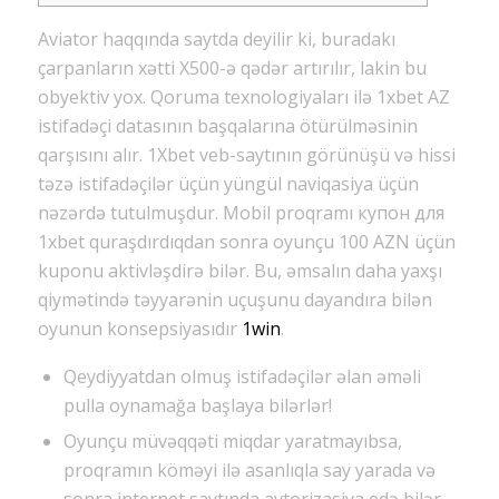
Aviator haqqında saytda deyilir ki, buradakı
çarpanların xətti X500-ə qədər artırılır, lakin bu
obyektiv yox. Qoruma texnologiyaları ilə 1xbet AZ
istifadəçi datasının başqalarına ötürülməsinin
qarşısını alır. 1Xbet veb-saytının görünüşü və hissi
təzə istifadəçilər üçün yüngül naviqasiya üçün
nəzərdə tutulmuşdur. Mobil proqramı купон для
1xbet quraşdırdıqdan sonra oyunçu 100 AZN üçün
kuponu aktivləşdirə bilər. Bu, əmsalın daha yaxşı
qiymətində təyyarənin uçuşunu dayandıra bilən
oyunun konsepsiyasıdır
1win
.
Qeydiyyatdan olmuş istifadəçilər əlan əməli
pulla oynamağa başlaya bilərlər!
Oyunçu müvəqqəti miqdar yaratmayıbsa,
proqramın köməyi ilə asanlıqla say yarada və
sonra internet saytında avtorizasiya edə bilər.