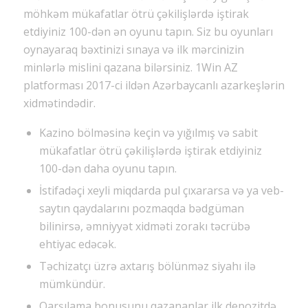
möhkəm mükafatlar ötrü çəkilişlərdə iştirak
etdiyiniz 100-dən ən oyunu tapın. Siz bu oyunları
oynayaraq bəxtinizi sınaya və ilk mərcinizin
minlərlə mislini qazana bilərsiniz. 1Win AZ
platforması 2017-ci ildən Azərbaycanlı azarkeşlərin
xidmətindədir.
Kazino bölməsinə keçin və yığılmış və sabit
mükafatlar ötrü çəkilişlərdə iştirak etdiyiniz
100-dən daha oyunu tapın.
İstifadəçi xeyli miqdarda pul çıxararsa və ya veb-
saytın qaydalarını pozmaqda bədgüman
bilinirsə, əmniyyət xidməti zorakı təcrübə
ehtiyac edəcək.
Təchizatçı üzrə axtarış bölünməz siyahı ilə
mümkündür.
Qarşılama bonusunu qazananlar ilk depozitdə