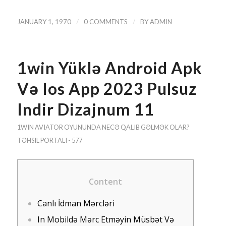
/
/
JANUARY 1, 1970
0 COMMENTS
BY
ADMIN
1win Yüklə Android Apk
Və Ios App 2023 Pulsuz
Indir Dizajnum 11
1WIN AVIATOR OYUNUNDA NECƏ QALIB GƏLMƏK OLAR?
TƏHSIL PORTALI - 577
Content
Canlı İdman Mərcləri
In Mobildə Mərc Etməyin Müsbət Və