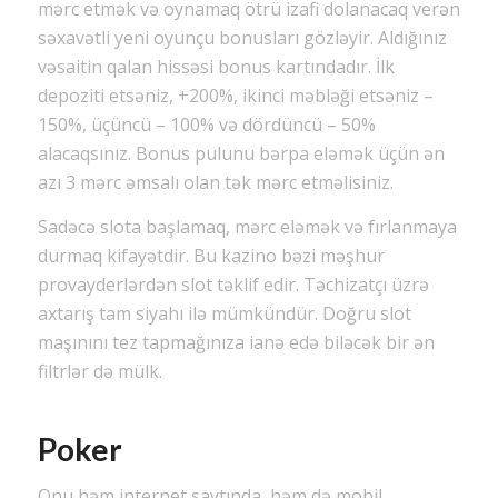
mərc etmək və oynamaq ötrü izafi dolanacaq verən
səxavətli yeni oyunçu bonusları gözləyir. Aldığınız
vəsaitin qalan hissəsi bonus kartındadır. İlk
depoziti etsəniz, +200%, ikinci məbləği etsəniz –
150%, üçüncü – 100% və dördüncü – 50%
alacaqsınız. Bonus pulunu bərpa eləmək üçün ən
azı 3 mərc əmsalı olan tək mərc etməlisiniz.
Sadəcə slota başlamaq, mərc eləmək və fırlanmaya
durmaq kifayətdir. Bu kazino bəzi məşhur
provayderlərdən slot təklif edir. Təchizatçı üzrə
axtarış tam siyahı ilə mümkündür. Doğru slot
maşınını tez tapmağınıza ianə edə biləcək bir ən
filtrlər də mülk.
Poker
Onu həm internet saytında, həm də mobil