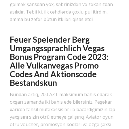
gəlmək şansdan yox, səbrinizdən və zəkanızdan
asılıdır. Təbii ki, ilk cəhdlərdə çoxlu pul itirdim,
amma bu zəfər bütün itkiləri qisas etdi.
Feuer Speiender Berg
Umgangssprachlich Vegas
Bonus Program Code 2023:
Alle Vulkanvegas Promo
Codes And Aktionscode
Bestandskun
Bundan artıq, 200 AZT maksimum bahis edərək
oxşarı zamanda iki bahis edə bilərsiniz. Peşəkar
xaricdə təhsil mütəxəssislər ilə bacardığımızın lap
yaxşısını sizin ötrü etməyə çalışırıq. Aviator oyun
ötrü voucher, promosyon kodları və özgə şəxsi