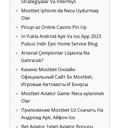
Strategiyalar Və Interfeys
Mostbet Iphone-da Necə Uydurmaq
Olar
Pinup-az Online Casino Pin Up
In Yüklə Android Apk Və Ios App 2023
Pulsuz Indir Epic Home Service Blog
Arsenal Çempionlar Liqasına Nə
Gətirəcək?
Казино Mostbet Онлайн
Официальный Сайт Бк Mostbet,
Игровые Автоматы И Бонусы
Mostbet Aviator Game: Necə əylənmək
Olar
Приложение Mostbet Uz Скачать На
Андроид Apk, Айфон Ios
Bet Aviator 1xbet Aviator Bonusu