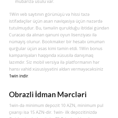
mübarizə üsulu var.
1Win veb saytının görünüşü və hissi təzə
istifadəçilər üçün asan naviqasiya üçün nəzərdə
tutulmuşdur. Bu, təməlin qurulduğu ibtidai gündən
Curacao da alınan qanuni oyun lisenziyası ilə
nümayiş olunur. Bookmaker bir hesabı ümumən
qurğular üçün əsas kimi təmin etdi. 1Win bonus
kampaniyaları haqqında xüsusilə danışmaq
lazımdır. Siz mobil versiya ilə platformanın hər
hansı vahid xüsusiyyətini əldən verməyəcəksiniz
1win indir
.
Obrazli İdman Mərcləri
1win-də minimum depozit 10 AZN, minimum pul
çıxarışı isə 15 AZN-dir. 1win- ilk depozitinizdə