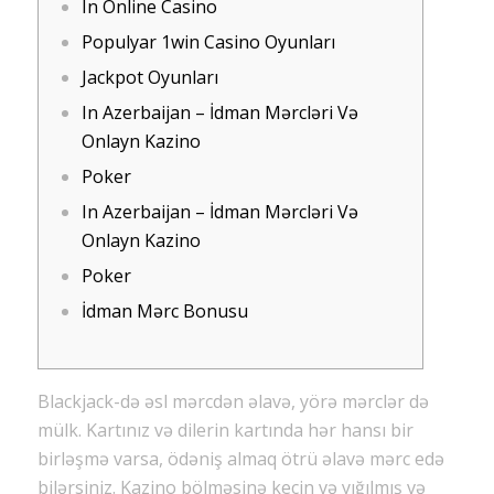
In Online Casino
Populyar 1win Casino Oyunları
Jackpot Oyunları
In Azerbaijan – İdman Mərcləri Və
Onlayn Kazino
Poker
In Azerbaijan – İdman Mərcləri Və
Onlayn Kazino
Poker
İdman Mərc Bonusu
Blackjack-də əsl mərcdən əlavə, yörə mərclər də
mülk. Kartınız və dilerin kartında hər hansı bir
birləşmə varsa, ödəniş almaq ötrü əlavə mərc edə
bilərsiniz. Kazino bölməsinə keçin və yığılmış və