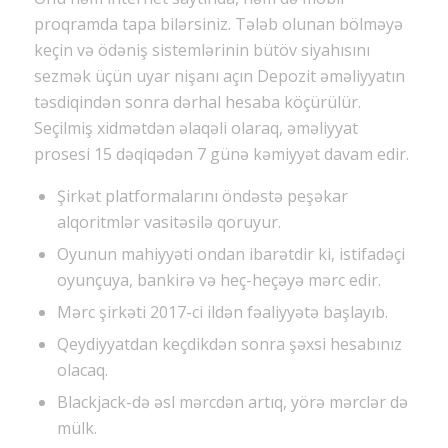
proqramda tapa bilərsiniz. Tələb olunan bölməyə
keçin və ödəniş sistemlərinin bütöv siyahısını
sezmək üçün uyar nişanı açın Depozit əməliyyatın
təsdiqindən sonra dərhal hesaba köçürülür.
Seçilmiş xidmətdən əlaqəli olaraq, əməliyyat
prosesi 15 dəqiqədən 7 günə kəmiyyət davam edir.
Şirkət platformalarını öndəstə peşəkar
alqoritmlər vasitəsilə qoruyur.
Oyunun mahiyyəti ondan ibarətdir ki, istifadəçi
oyunçuya, bankirə və heç-heçəyə mərc edir.
Mərc şirkəti 2017-ci ildən fəaliyyətə başlayıb.
Qeydiyyatdan keçdikdən sonra şəxsi hesabınız
olacaq.
Blackjack-də əsl mərcdən artıq, yörə mərclər də
mülk.