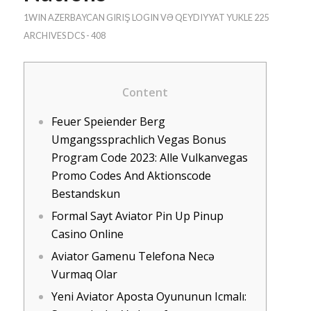
1WIN AZERBAYCAN GIRIŞ LOGIN VƏ QEYDIYYAT YUKLE 225
ARCHIVES DCS - 408
Content
Feuer Speiender Berg
Umgangssprachlich Vegas Bonus
Program Code 2023: Alle Vulkanvegas
Promo Codes And Aktionscode
Bestandskun
Formal Sayt Aviator Pin Up Pinup
Casino Online
Aviator Gamenu Telefona Necə
Vurmaq Olar
Yeni Aviator Aposta Oyununun Icmalı: