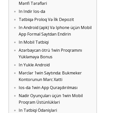
Mənfi Tərəfləri
In Indir Ios-da
Tətbiqə Proloq Və İlk Depozit
In Android (apk) Və Iphone üçün Mobil
App Formal Saytdan Endirin
In Mobil Tətbiqi
Azərbaycan ötrü 1win Proqramını
Yükləməyə Bonus
In Yukle Android
Mərclər 1win Saytında: Bukmeker
Kontorunun Mərc Xətti
Ios-da 1win App Quraşdırılması
Nadir Oyunçuları üçün 1win Mobil
Proqram Üstünlükləri
In Tətbiqi Ödənişləri