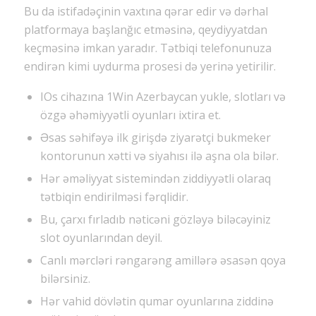
Bu da istifadəçinin vaxtına qərar edir və dərhal
platformaya başlanğıc etməsinə, qeydiyyatdan
keçməsinə imkan yaradır. Tətbiqi telefonunuza
endirən kimi uydurma prosesi də yerinə yetirilir.
IOs cihazına 1Win Azerbaycan yukle, slotları və
özgə əhəmiyyətli oyunları ixtira et.
Əsas səhifəyə ilk girişdə ziyarətçi bukmeker
kontorunun xətti və siyahısı ilə aşna ola bilər.
Hər əməliyyat sistemindən ziddiyyətli olaraq
tətbiqin endirilməsi fərqlidir.
Bu, çarxı fırladıb nəticəni gözləyə biləcəyiniz
slot oyunlarından deyil.
Canlı mərcləri rəngarəng amillərə əsasən qoya
bilərsiniz.
Hər vahid dövlətin qumar oyunlarına ziddinə