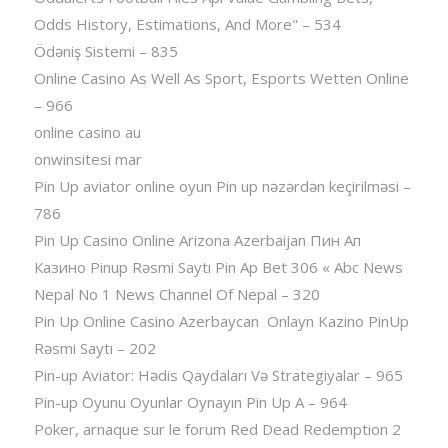
Odds History, Estimations, And More" – 534
Ödəniş Sistemi – 835
Online Casino As Well As Sport, Esports Wetten Online
– 966
online casino au
onwinsitesi mar
Pin Up aviator️ online oyun Pin up nəzərdən keçirilməsi –
786
Pin Up Casino Online Arizona Azerbaijan Пин Ап
Казино Pinup Rəsmi Saytı Pin Ap Bet 306 « Abc News
Nepal No 1 News Channel Of Nepal – 320
Pin Up Online Casino Azerbaycan ️ Onlayn Kazino PinUp
Rəsmi Saytı – 202
Pin-up Aviator: Hədis Qaydaları Və Strategiyalar – 965
Pin-up Oyunu Oyunlar Oynayın Pin Up A – 964
Poker, arnaque sur le forum Red Dead Redemption 2