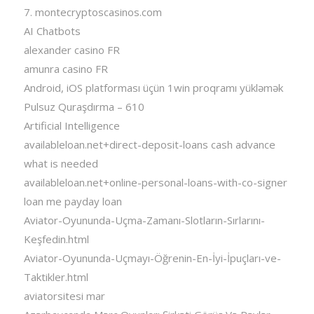
7. montecryptoscasinos.com
AI Chatbots
alexander casino FR
amunra casino FR
Android, iOS platforması üçün 1win proqramı yükləmək
Pulsuz Quraşdırma – 610
Artificial Intelligence
availableloan.net+direct-deposit-loans cash advance
what is needed
availableloan.net+online-personal-loans-with-co-signer
loan me payday loan
Aviator-Oyununda-Uçma-Zamanı-Slotların-Sırlarını-
Keşfedin.html
Aviator-Oyununda-Uçmayı-Öğrenin-En-İyi-İpuçları-ve-
Taktikler.html
aviatorsitesi mar