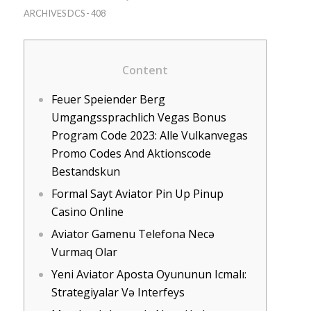
ARCHIVES DCS - 408
Content
Feuer Speiender Berg
Umgangssprachlich Vegas Bonus
Program Code 2023: Alle Vulkanvegas
Promo Codes And Aktionscode
Bestandskun
Formal Sayt Aviator Pin Up Pinup
Casino Online
Aviator Gamenu Telefona Necə
Vurmaq Olar
Yeni Aviator Aposta Oyununun Icmalı:
Strategiyalar Və Interfeys