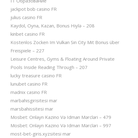
IT Образование
jackpot bob casino FR
julius casino FR
Kaydol, Oyna, Kazan, Bonus Hiylə – 208
kinbet casino FR
Kostenlos Zocken Im Vulkan Sin City Mit Bonus über
Freispiele – 227
Leisure Centres, Gyms & Floating Around Private
Pools Inside Reading Through – 207
lucky treasure casino FR
lunubet casino FR
madnix casino FR
marbahisgirisitesi mar
marsbahissitesi mar
Mosbet: Onlayn Kazino Və Idman Mərcləri – 479
Mosbet: Onlayn Kazino Və Idman Mərcləri – 997
most-bet-giris.xyzsitesi mar