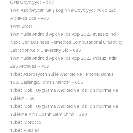
Giriş Qeydiyyat – 567
1win Azerbaycan Giriş Login Və Qeydiyyat Yukle 225
Archives Dcs – 408
1Win Brasil
1win Yüklə Android Apk Və Ios App 2023 əvəzsiz Indir
Next Gen Business Remedies Computational Creativity
Labrador Keio University Sfc – 688
1win Yüklə Android Apk Və Ios App 2023 Pulsuz Indir
286 Archives – 459
1xbet Azərbaycan Yükle Android Və I Phone: Bonus
100, Başlanğıc, Idman Mərclər – 666
1xbet Mobil Uygulama Android Ve Ios Için İndirme Ve
Yüklem – 86
1xbet Mobil Uygulama Android Ve Ios Için İndirme Ve
Yükleme Kinh Doanh Liêm Chính – 390
1xbet Morocco
1xbet Russian