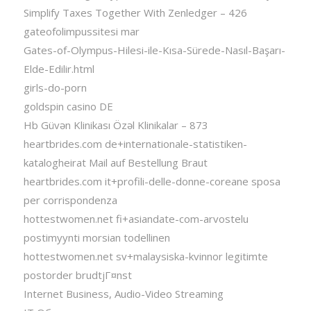
Simplify Taxes Together With Zenledger – 426
gateofolimpussitesi mar
Gates-of-Olympus-Hilesi-ile-Kısa-Sürede-Nasıl-Başarı-
Elde-Edilir.html
girls-do-porn
goldspin casino DE
Hb Güvən Klinikası Özəl Klinikalar – 873
heartbrides.com de+internationale-statistiken-
katalogheirat Mail auf Bestellung Braut
heartbrides.com it+profili-delle-donne-coreane sposa
per corrispondenza
hottestwomen.net fi+asiandate-com-arvostelu
postimyynti morsian todellinen
hottestwomen.net sv+malaysiska-kvinnor legitimte
postorder brudtjГ¤nst
Internet Business, Audio-Video Streaming