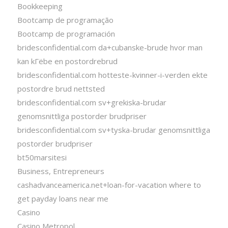
Bookkeeping
Bootcamp de programação
Bootcamp de programación
bridesconfidential.com da+cubanske-brude hvor man
kan kГёbe en postordrebrud
bridesconfidential.com hotteste-kvinner-i-verden ekte
postordre brud nettsted
bridesconfidential.com sv+grekiska-brudar
genomsnittliga postorder brudpriser
bridesconfidential.com sv+tyska-brudar genomsnittliga
postorder brudpriser
bt50marsitesi
Business, Entrepreneurs
cashadvanceamerica.net+loan-for-vacation where to
get payday loans near me
Casino
Casino Metropol