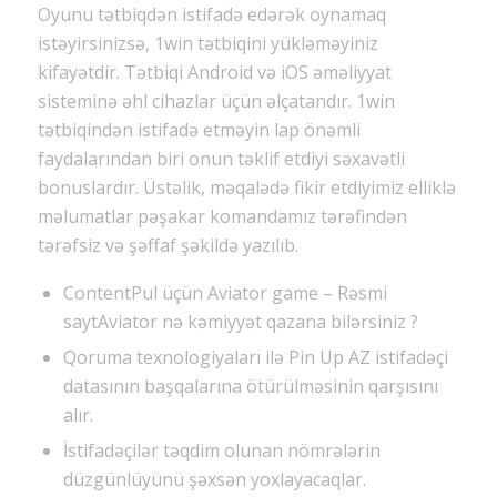
Oyunu tətbiqdən istifadə edərək oynamaq
istəyirsinizsə, 1win tətbiqini yükləməyiniz
kifayətdir. Tətbiqi Android və iOS əməliyyat
sisteminə əhl cihazlar üçün əlçatandır. 1win
tətbiqindən istifadə etməyin lap önəmli
faydalarından biri onun təklif etdiyi səxavətli
bonuslardır. Üstəlik, məqalədə fikir etdiyimiz elliklə
məlumatlar pəşakar komandamız tərəfindən
tərəfsiz və şəffaf şəkildə yazılıb.
ContentPul üçün Aviator game – Rəsmi
saytAviator nə kəmiyyət qazana bilərsiniz ?
Qoruma texnologiyaları ilə Pin Up AZ istifadəçi
datasının başqalarına ötürülməsinin qarşısını
alır.
İstifadəçilər təqdim olunan nömrələrin
düzgünlüyünü şəxsən yoxlayacaqlar.