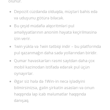
olunur.
Depozit cüzdanda olduqda, müştəri bahis edə
və uduşunu götürə biləcək.
Bu çeşid müdafiə alqoritmləri pul
əməliyyatlarının anonim həyata keçirilməsinə
izin verir.
1win yüklə və 1win tətbiqi indir – bu platformda
pul qazanmağın daha sadə yollarından biridir.
Qumar həvəskarları rəsmi saytdan daha çox
mobil kazinodan istifadə edərək pul üçün
oynayırlar.
Əgər siz hələ də 1Win-in necə işlədiyini
bilmirsinizsə, gəlin şirkətin əsasları və onun
haqqında lap icab məlumatlar haqqında
danışaq.