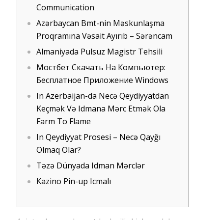
Communication
Azərbaycan Bmt-nin Məskunlaşma
Proqramına Vəsait Ayırıb – Sərəncam
Almaniyada Pulsuz Magistr Tehsili
Мостбет Скачать На Компьютер:
Бесплатное Приложение Windows
In Azerbaijan-da Necə Qeydiyyatdan
Keçmək Və Idmana Mərc Etmək Ola
Farm To Flame
In Qeydiyyat Prosesi – Necə Qayğı
Olmaq Olar?
Təzə Dünyada Idman Mərclər
Kazino Pin-up Icmalı