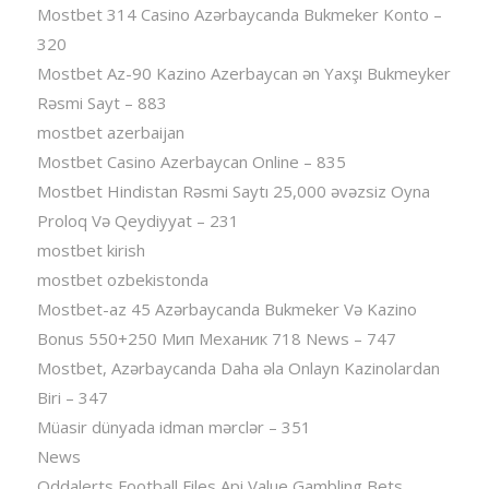
Mostbet 314 Casino Azərbaycanda Bukmeker Konto –
320
Mostbet Az-90 Kazino Azerbaycan ən Yaxşı Bukmeyker
Rəsmi Sayt – 883
mostbet azerbaijan
Mostbet Casino Azerbaycan Online – 835
Mostbet Hindistan Rəsmi Saytı 25,000 əvəzsiz Oyna
Proloq Və Qeydiyyat – 231
mostbet kirish
mostbet ozbekistonda
Mostbet-az 45 Azərbaycanda Bukmeker Və Kazino
Bonus 550+250 Мип Механик 718 News – 747
Mostbet, Azərbaycanda Daha əla Onlayn Kazinolardan
Biri – 347
Müasir dünyada idman mərclər – 351
News
Oddalerts Football Files Api Value Gambling Bets,