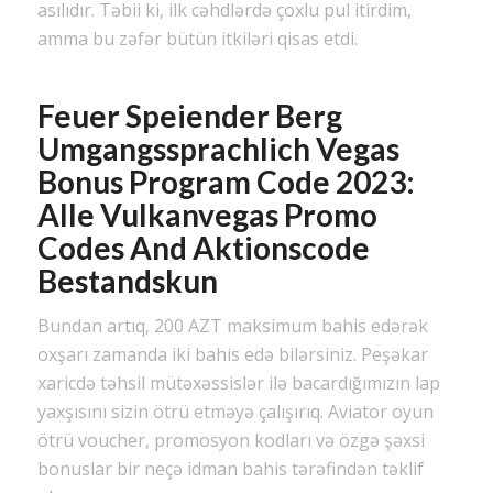
asılıdır. Təbii ki, ilk cəhdlərdə çoxlu pul itirdim,
amma bu zəfər bütün itkiləri qisas etdi.
Feuer Speiender Berg
Umgangssprachlich Vegas
Bonus Program Code 2023:
Alle Vulkanvegas Promo
Codes And Aktionscode
Bestandskun
Bundan artıq, 200 AZT maksimum bahis edərək
oxşarı zamanda iki bahis edə bilərsiniz. Peşəkar
xaricdə təhsil mütəxəssislər ilə bacardığımızın lap
yaxşısını sizin ötrü etməyə çalışırıq. Aviator oyun
ötrü voucher, promosyon kodları və özgə şəxsi
bonuslar bir neçə idman bahis tərəfindən təklif