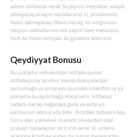
addım təlimatlar verdi. Seçdiyiniz metoddan əlaqəli
olmayaraq arxayın ola bilərsiniz ki, probleminiz
həlsiz qalmayacaq. Əlavə olaraq, siz sorğunuzu
müştəri xidmətlərinə veb-saytın həm masaüstü,
həm də mobil versiyası ilə göndərə bilərsiniz.
Qeydiyyat Bonusu
Bu yükləmə metodundan istifadə qumar
istifadəçisinə lazımsız manipulyasiyalardan
qurtulmağa və proqramı asanlıqla smartfon və ya
planşetə quraşdırmağa macal verir. İstifadəçi
sadəcə olaraq mağazaya gedə və axtarışa
kazinonun adını iç edə bilər. MostBet tətbiqini App
Store-dan yükləmək müxtəlif ölkələrdən olan
çoxsaylı istifadəçilər ötrü izin verilir ki, onların
arasında Azərbaycandan da qumar həvəskarları