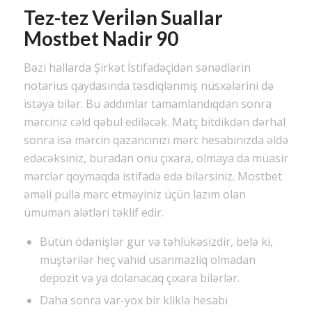
Tez-tez Veri̇lən Suallar
Mostbet Nadir 90
Bəzi hallarda Şirkət İstifadəçidən sənədlərin
notarius qaydasında təsdiqlənmiş nüsxələrini də
istəyə bilər. Bu addımlar tamamlandıqdan sonra
mərciniz cəld qəbul ediləcək. Matç bitdikdən dərhal
sonra isə mərcin qazancınızı mərc hesabınızda əldə
edəcəksiniz, buradan onu çıxara, olmaya da müasir
mərclər qoymaqda istifadə edə bilərsiniz. Mostbet
əməli pulla mərc etməyiniz üçün lazım olan
ümumən alətləri təklif edir.
Bütün ödənişlər gur və təhlükəsizdir, belə ki,
müştərilər heç vahid usanmazliq olmadan
depozit və ya dolanacaq çıxara bilərlər.
Daha sonra var-yox bir kliklə hesabı