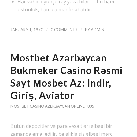
Hər vahid oyunçu rəy yaza bilər — bu həm
üstünlük, həm də mənfi cəhətdir.
/
/
JANUARY 1, 1970
0 COMMENTS
BY
ADMIN
Mostbet Azərbaycan
Bukmeker Casino Rəsmi
Sayt Мosbet Az: Indir,
Giriş, Aviator
MOSTBET CASINO AZERBAYCAN ONLINE - 835
Bütün depozitlər və para vəsaitləri əlbəəl bir
zamanda emal edilir, beləliklə siz əlbəəl mərc