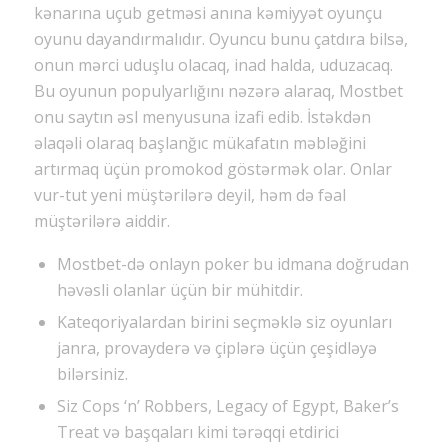
kənarına uçub getməsi anına kəmiyyət oyunçu
oyunu dayandırmalıdır. Oyuncu bunu çatdıra bilsə,
onun mərci uduşlu olacaq, inad halda, uduzacaq.
Bu oyunun populyarlığını nəzərə alaraq, Mostbet
onu saytın əsl menyusuna izafi edib. İstəkdən
əlaqəli olaraq başlanğıc mükafatın məbləğini
artırmaq üçün promokod göstərmək olar. Onlar
vur-tut yeni müştərilərə deyil, həm də fəal
müştərilərə aiddir.
Mostbet-də onlayn poker bu idmana doğrudan
həvəsli olanlar üçün bir mühitdir.
Kateqoriyalardan birini seçməklə siz oyunları
janra, provayderə və çiplərə üçün çeşidləyə
bilərsiniz.
Siz Cops ‘n’ Robbers, Legacy of Egypt, Baker’s
Treat və başqaları kimi tərəqqi etdirici