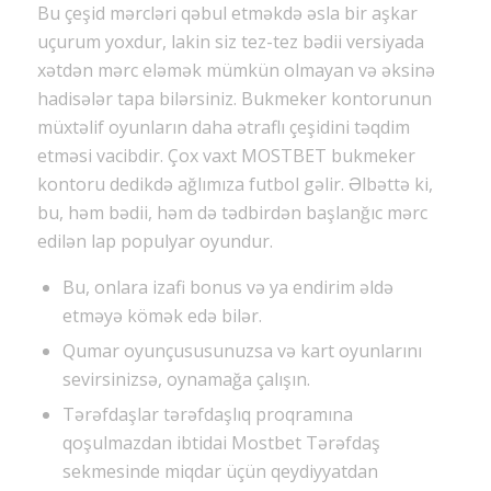
Bu çeşid mərcləri qəbul etməkdə əsla bir aşkar
uçurum yoxdur, lakin siz tez-tez bədii versiyada
xətdən mərc eləmək mümkün olmayan və əksinə
hadisələr tapa bilərsiniz. Bukmeker kontorunun
müxtəlif oyunların daha ətraflı çeşidini təqdim
etməsi vacibdir. Çox vaxt MOSTBET bukmeker
kontoru dedikdə ağlımıza futbol gəlir. Əlbəttə ki,
bu, həm bədii, həm də tədbirdən başlanğıc mərc
edilən lap populyar oyundur.
Bu, onlara izafi bonus və ya endirim əldə
etməyə kömək edə bilər.
Qumar oyunçususunuzsa və kart oyunlarını
sevirsinizsə, oynamağa çalışın.
Tərəfdaşlar tərəfdaşlıq proqramına
qoşulmazdan ibtidai Mostbet Tərəfdaş
sekmesinde miqdar üçün qeydiyyatdan