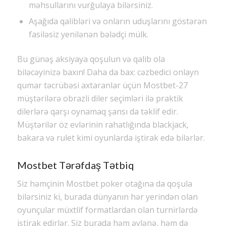
məhsullarını vurğulaya bilərsiniz.
Aşağıda qalibləri və onların uduşlarını göstərən
fasiləsiz yenilənən bələdçi mülk.
Bu günəş aksiyaya qoşulun və qalib ola
biləcəyinizə baxın! Daha da bax: cəzbedici onlayn
qumar təcrübəsi axtaranlar üçün Mostbet-27
müştərilərə obrazli diler seçimləri ilə praktik
dilerlərə qarşı oynamaq şansı da təklif edir.
Müştərilər öz evlərinin rahatlığında blackjack,
bakara və rulet kimi oyunlarda iştirak edə bilərlər.
Mostbet Tərəfdaş Tətbiq
Siz həmçinin Mostbet poker otağına da qoşula
bilərsiniz ki, burada dünyanın hər yerindən olan
oyunçular müxtlif formatlardan olan turnirlərdə
iştirak edirlər. Siz burada həm əylənə, həm də