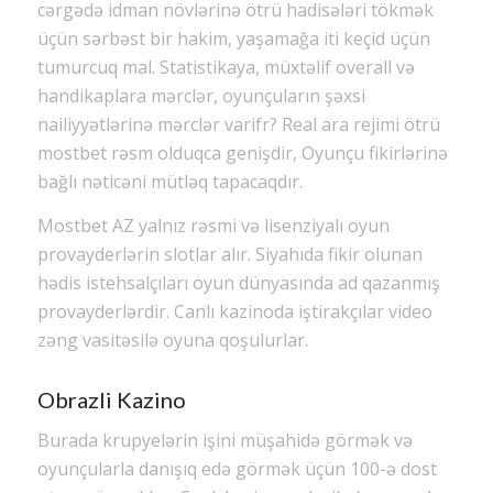
cərgədə idman növlərinə ötrü hadisələri tökmək
üçün sərbəst bir hakim, yaşamağa iti keçid üçün
tumurcuq mal. Statistikaya, müxtəlif overall və
handikaplara mərclər, oyunçuların şəxsi
nailiyyətlərinə mərclər varifr? Real ara rejimi ötrü
mostbet rəsm olduqca genişdir, Oyunçu fikirlərinə
bağlı nəticəni mütləq tapacaqdır.
Mostbet AZ yalnız rəsmi və lisenziyalı oyun
provayderlərin slotlar alır. Siyahıda fikir olunan
hədis istehsalçıları oyun dünyasında ad qazanmış
provayderlərdir. Canlı kazinoda iştirakçılar video
zəng vasitəsilə oyuna qoşulurlar.
Obrazli Kazino
Burada krupyelərin işini müşahidə görmək və
oyunçularla danışıq edə görmək üçün 100-ə dost