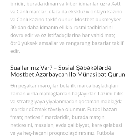
biridir, burada idman və kiber idmanlar üzrə Xətt
və Canlı mərclər, eləcə də eksklüziv onlayn kazino
və Canlı kazino təklif ounur. Mostbet bukmeyker
30-dan daha idmanın elliklə rəsmi tədbirlərini
dövrə edir və öz istifadəçilərinə hər vahid matç
ötrü yüksək əmsallar və rəngarəng bazarlar təklif
edir.
Suallarınız Var? – Sosial Şəbəkələrdə
Mostbet Azərbaycan Ilə Münasibət Qurun
Ən peşəkar mərcçilər belə ilk mərcə başladıqları
zaman xirda məbləğlərdən başlayırlar. Lazımi bilik
və strategiyaya yiyələnmədən qocaman məbləğdə
mərclər düzmək tövsiyə olunmur. Futbol bazarı
“matç nəticəsi” mərcləridir, burada matçın
nəticəsini, məsələn, evdə qalibiyyət, kərə qələbəsi
və ya heç-heçəni proqnozlaşdırırsınız. Futbola