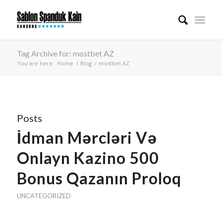
Tag Archive for: mostbet AZ
You are here:
Home
/
Blog
/
mostbet AZ
Posts
İdman Mərcləri Və
Onlayn Kazino 500
Bonus Qazanın Proloq
UNCATEGORIZED