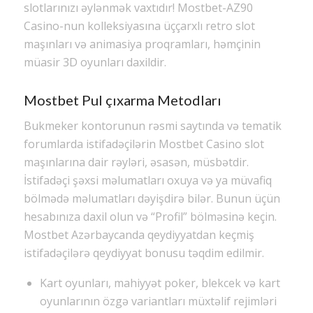
slotlarınızı əylənmək vaxtıdır! Mostbet-AZ90
Casino-nun kolleksiyasına üççarxlı retro slot
maşınları və animasiya proqramları, həmçinin
müasir 3D oyunları daxildir.
Mostbet Pul çıxarma Metodları
Bukmeker kontorunun rəsmi saytında və tematik
forumlarda istifadəçilərin Mostbet Casino slot
maşınlarına dair rəyləri, əsasən, müsbətdir.
İstifadəçi şəxsi məlumatları oxuya və ya müvafiq
bölmədə məlumatları dəyişdirə bilər. Bunun üçün
hesabınıza daxil olun və “Profil” bölməsinə keçin.
Mostbet Azərbaycanda qeydiyyatdan keçmiş
istifadəçilərə qeydiyyat bonusu təqdim edilmir.
Kart oyunları, mahiyyət poker, blekcek və kart
oyunlarının özgə variantları müxtəlif rejimləri