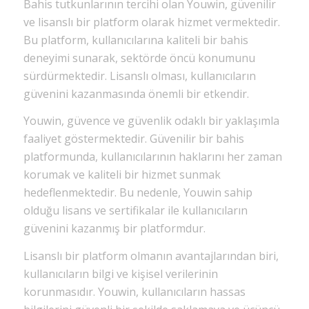
Bahis tutkunlarının tercihi olan Youwin, güvenilir
ve lisanslı bir platform olarak hizmet vermektedir.
Bu platform, kullanıcılarına kaliteli bir bahis
deneyimi sunarak, sektörde öncü konumunu
sürdürmektedir. Lisanslı olması, kullanıcıların
güvenini kazanmasında önemli bir etkendir.
Youwin, güvence ve güvenlik odaklı bir yaklaşımla
faaliyet göstermektedir. Güvenilir bir bahis
platformunda, kullanıcılarının haklarını her zaman
korumak ve kaliteli bir hizmet sunmak
hedeflenmektedir. Bu nedenle, Youwin sahip
olduğu lisans ve sertifikalar ile kullanıcıların
güvenini kazanmış bir platformdur.
Lisanslı bir platform olmanın avantajlarından biri,
kullanıcıların bilgi ve kişisel verilerinin
korunmasıdır. Youwin, kullanıcıların hassas