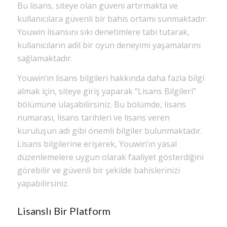
Bu lisans, siteye olan güveni artırmakta ve
kullanıcılara güvenli bir bahis ortamı sunmaktadır.
Youwin lisansını sıkı denetimlere tabi tutarak,
kullanıcıların adil bir oyun deneyimi yaşamalarını
sağlamaktadır.
Youwin’ın lisans bilgileri hakkında daha fazla bilgi
almak için, siteye giriş yaparak “Lisans Bilgileri”
bölümüne ulaşabilirsiniz. Bu bölümde, lisans
numarası, lisans tarihleri ve lisans veren
kuruluşun adı gibi önemli bilgiler bulunmaktadır.
Lisans bilgilerine erişerek, Youwin’ın yasal
düzenlemelere uygun olarak faaliyet gösterdiğini
görebilir ve güvenli bir şekilde bahislerinizi
yapabilirsiniz.
Lisanslı Bir Platform