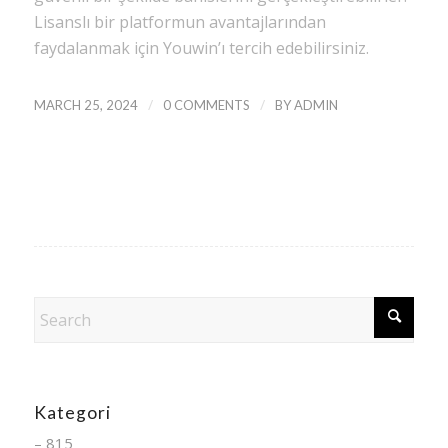
Lisanslı bir platformun avantajlarından
faydalanmak için Youwin’ı tercih edebilirsiniz.
/
/
MARCH 25, 2024
0 COMMENTS
BY
ADMIN
Kategori
– 815