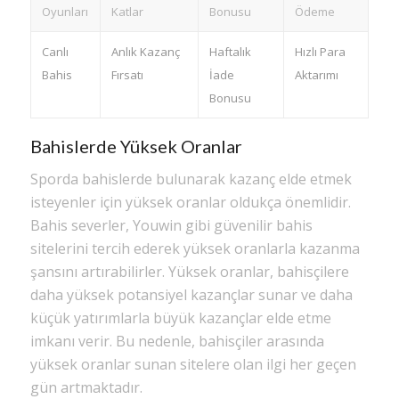
Oyunları
Katlar
Bonusu
Ödeme
Canlı
Anlık Kazanç
Haftalık
Hızlı Para
Bahis
Fırsatı
İade
Aktarımı
Bonusu
Bahislerde Yüksek Oranlar
Sporda bahislerde bulunarak kazanç elde etmek
isteyenler için yüksek oranlar oldukça önemlidir.
Bahis severler, Youwin gibi güvenilir bahis
sitelerini tercih ederek yüksek oranlarla kazanma
şansını artırabilirler. Yüksek oranlar, bahisçilere
daha yüksek potansiyel kazançlar sunar ve daha
küçük yatırımlarla büyük kazançlar elde etme
imkanı verir. Bu nedenle, bahisçiler arasında
yüksek oranlar sunan sitelere olan ilgi her geçen
gün artmaktadır.