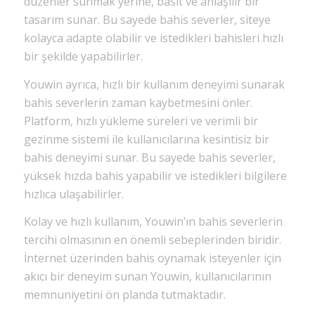
düzenler sunmak yerine, basit ve anlaşılır bir
tasarım sunar. Bu sayede bahis severler, siteye
kolayca adapte olabilir ve istedikleri bahisleri hızlı
bir şekilde yapabilirler.
Youwin ayrıca, hızlı bir kullanım deneyimi sunarak
bahis severlerin zaman kaybetmesini önler.
Platform, hızlı yükleme süreleri ve verimli bir
gezinme sistemi ile kullanıcılarına kesintisiz bir
bahis deneyimi sunar. Bu sayede bahis severler,
yüksek hızda bahis yapabilir ve istedikleri bilgilere
hızlıca ulaşabilirler.
Kolay ve hızlı kullanım, Youwin’ın bahis severlerin
tercihi olmasının en önemli sebeplerinden biridir.
İnternet üzerinden bahis oynamak isteyenler için
akıcı bir deneyim sunan Youwin, kullanıcılarının
memnuniyetini ön planda tutmaktadır.