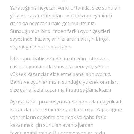
Yarattığımız heyecan verici ortamda, size sunulan
yüksek kazanç fırsatları ile bahis deneyiminizi
daha da heyecanlı hale getirebilirsiniz.
Sunduğumuz birbirinden farklı oyun çeşitleri
sayesinde, kazançlarınızı artırmak için birçok
seçeneğiniz bulunmaktadır.
İster spor bahislerinde tercih edin, isterseniz
casino oyunlarında şansınızı deneyin, sizlere
yüksek kazançlar elde etme şansı sunuyoruz.
Bahis ve oyunlarımızın sunduğu yüksek oranlar,
size daha fazla kazanma fırsatı sağlamaktadır.
Ayrıca, farklı promosyonlar ve bonuslar da yüksek
kazançlar elde etmenize yardımcı olur. Yapacağınız
yatırımların değerini artırmak ve daha fazla
kazanmak için sunulan avantajlardan
faydalanabilirsiniz. Bu promosyonlar, sizin