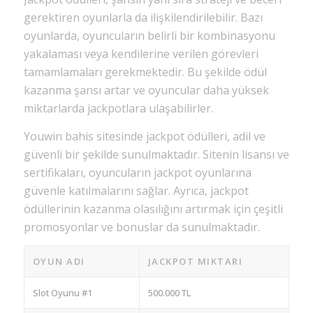
gerektiren oyunlarla da ilişkilendirilebilir. Bazı
oyunlarda, oyuncuların belirli bir kombinasyonu
yakalaması veya kendilerine verilen görevleri
tamamlamaları gerekmektedir. Bu şekilde ödül
kazanma şansı artar ve oyuncular daha yüksek
miktarlarda jackpotlara ulaşabilirler.
Youwin bahis sitesinde jackpot ödülleri, adil ve
güvenli bir şekilde sunulmaktadır. Sitenin lisansı ve
sertifikaları, oyuncuların jackpot oyunlarına
güvenle katılmalarını sağlar. Ayrıca, jackpot
ödüllerinin kazanma olasılığını artırmak için çeşitli
promosyonlar ve bonuslar da sunulmaktadır.
OYUN ADI
JACKPOT MIKTARI
Slot Oyunu #1
500.000 TL