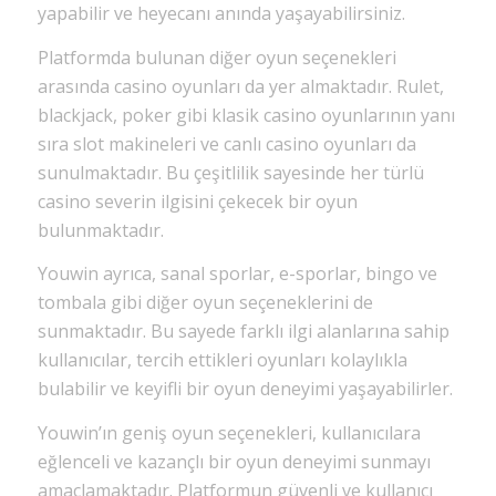
yapabilir ve heyecanı anında yaşayabilirsiniz.
Platformda bulunan diğer oyun seçenekleri
arasında casino oyunları da yer almaktadır. Rulet,
blackjack, poker gibi klasik casino oyunlarının yanı
sıra slot makineleri ve canlı casino oyunları da
sunulmaktadır. Bu çeşitlilik sayesinde her türlü
casino severin ilgisini çekecek bir oyun
bulunmaktadır.
Youwin ayrıca, sanal sporlar, e-sporlar, bingo ve
tombala gibi diğer oyun seçeneklerini de
sunmaktadır. Bu sayede farklı ilgi alanlarına sahip
kullanıcılar, tercih ettikleri oyunları kolaylıkla
bulabilir ve keyifli bir oyun deneyimi yaşayabilirler.
Youwin’ın geniş oyun seçenekleri, kullanıcılara
eğlenceli ve kazançlı bir oyun deneyimi sunmayı
amaçlamaktadır. Platformun güvenli ve kullanıcı