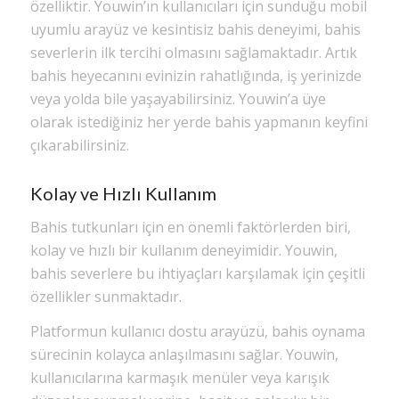
özelliktir. Youwin’ın kullanıcıları için sunduğu mobil
uyumlu arayüz ve kesintisiz bahis deneyimi, bahis
severlerin ilk tercihi olmasını sağlamaktadır. Artık
bahis heyecanını evinizin rahatlığında, iş yerinizde
veya yolda bile yaşayabilirsiniz. Youwin’a üye
olarak istediğiniz her yerde bahis yapmanın keyfini
çıkarabilirsiniz.
Kolay ve Hızlı Kullanım
Bahis tutkunları için en önemli faktörlerden biri,
kolay ve hızlı bir kullanım deneyimidir. Youwin,
bahis severlere bu ihtiyaçları karşılamak için çeşitli
özellikler sunmaktadır.
Platformun kullanıcı dostu arayüzü, bahis oynama
sürecinin kolayca anlaşılmasını sağlar. Youwin,
kullanıcılarına karmaşık menüler veya karışık