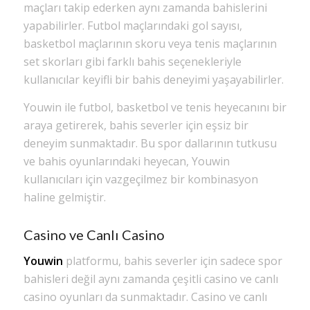
maçları takip ederken aynı zamanda bahislerini
yapabilirler. Futbol maçlarındaki gol sayısı,
basketbol maçlarının skoru veya tenis maçlarının
set skorları gibi farklı bahis seçenekleriyle
kullanıcılar keyifli bir bahis deneyimi yaşayabilirler.
Youwin ile futbol, basketbol ve tenis heyecanını bir
araya getirerek, bahis severler için eşsiz bir
deneyim sunmaktadır. Bu spor dallarının tutkusu
ve bahis oyunlarındaki heyecan, Youwin
kullanıcıları için vazgeçilmez bir kombinasyon
haline gelmiştir.
Casino ve Canlı Casino
Youwin
platformu, bahis severler için sadece spor
bahisleri değil aynı zamanda çeşitli casino ve canlı
casino oyunları da sunmaktadır. Casino ve canlı