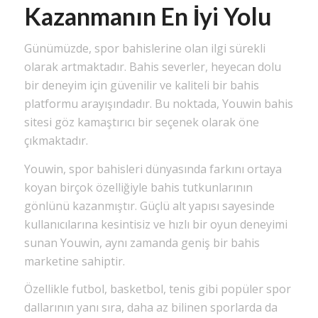
Kazanmanın En İyi Yolu
Günümüzde, spor bahislerine olan ilgi sürekli
olarak artmaktadır. Bahis severler, heyecan dolu
bir deneyim için güvenilir ve kaliteli bir bahis
platformu arayışındadır. Bu noktada, Youwin bahis
sitesi göz kamaştırıcı bir seçenek olarak öne
çıkmaktadır.
Youwin, spor bahisleri dünyasında farkını ortaya
koyan birçok özelliğiyle bahis tutkunlarının
gönlünü kazanmıştır. Güçlü alt yapısı sayesinde
kullanıcılarına kesintisiz ve hızlı bir oyun deneyimi
sunan Youwin, aynı zamanda geniş bir bahis
marketine sahiptir.
Özellikle futbol, basketbol, tenis gibi popüler spor
dallarının yanı sıra, daha az bilinen sporlarda da