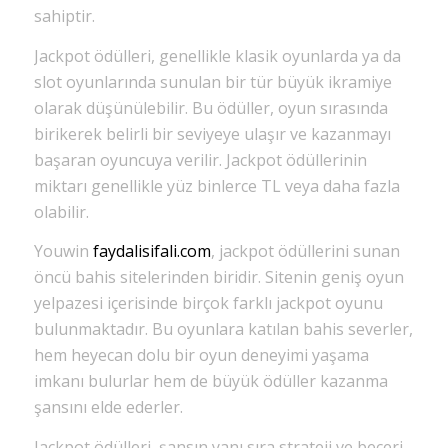
sahiptir.
Jackpot ödülleri, genellikle klasik oyunlarda ya da
slot oyunlarında sunulan bir tür büyük ikramiye
olarak düşünülebilir. Bu ödüller, oyun sırasında
birikerek belirli bir seviyeye ulaşır ve kazanmayı
başaran oyuncuya verilir. Jackpot ödüllerinin
miktarı genellikle yüz binlerce TL veya daha fazla
olabilir.
Youwin
faydalisifali.com
, jackpot ödüllerini sunan
öncü bahis sitelerinden biridir. Sitenin geniş oyun
yelpazesi içerisinde birçok farklı jackpot oyunu
bulunmaktadır. Bu oyunlara katılan bahis severler,
hem heyecan dolu bir oyun deneyimi yaşama
imkanı bulurlar hem de büyük ödüller kazanma
şansını elde ederler.
Jackpot ödülleri, şansın yanı sıra strateji ve beceri