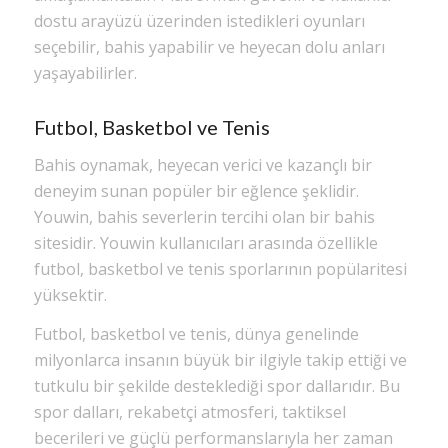
dostu arayüzü üzerinden istedikleri oyunları
seçebilir, bahis yapabilir ve heyecan dolu anları
yaşayabilirler.
Futbol, Basketbol ve Tenis
Bahis oynamak, heyecan verici ve kazançlı bir
deneyim sunan popüler bir eğlence şeklidir.
Youwin, bahis severlerin tercihi olan bir bahis
sitesidir. Youwin kullanıcıları arasında özellikle
futbol, basketbol ve tenis sporlarının popülaritesi
yüksektir.
Futbol, basketbol ve tenis, dünya genelinde
milyonlarca insanın büyük bir ilgiyle takip ettiği ve
tutkulu bir şekilde desteklediği spor dallarıdır. Bu
spor dalları, rekabetçi atmosferi, taktiksel
becerileri ve güçlü performanslarıyla her zaman