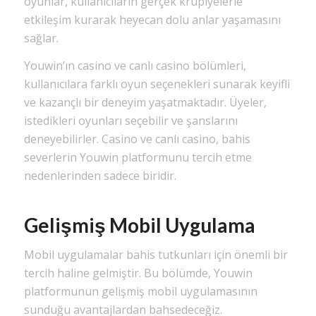
oyunlar, kullanıcıların gerçek krupiyelerle
etkileşim kurarak heyecan dolu anlar yaşamasını
sağlar.
Youwin’ın casino ve canlı casino bölümleri,
kullanıcılara farklı oyun seçenekleri sunarak keyifli
ve kazançlı bir deneyim yaşatmaktadır. Üyeler,
istedikleri oyunları seçebilir ve şanslarını
deneyebilirler. Casino ve canlı casino, bahis
severlerin Youwin platformunu tercih etme
nedenlerinden sadece biridir.
Gelişmiş Mobil Uygulama
Mobil uygulamalar bahis tutkunları için önemli bir
tercih haline gelmiştir. Bu bölümde, Youwin
platformunun gelişmiş mobil uygulamasının
sunduğu avantajlardan bahsedeceğiz.