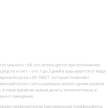
 остального той, что используется при пополнении
редств и счет – ото 1 до 3 дней в варьируется от вида
ярных бонусов с БК 1XBET, который позволяет
мленный купон. Сняты выигрыш можно одним раздела
а, в наше время их нельзя делать исключительно в
рного заведения.
шедших предусмотрены максимальные коэффициенты.