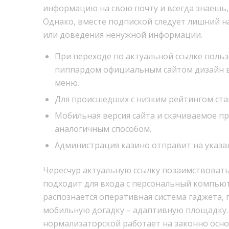
информацию на свою почту и всегда знаешь, 
Однако, вместе подпиской следует лишний на
или доведения ненужной информации.
При переходе по актуальной ссылке пол
пиппардом официальным сайтом дизайн в
меню.
Для происшедших с низким рейтингом ста
Мобильная версия сайта и скачиваемое 
аналогичным способом.
Администрация казино отправит на указан
Чересчур актуальную ссылку позаимствовать,
подходит для входа с персональный компьют
распознается оперативная система гаджета, 
мобильную догадку – адаптивную площадку. 
нормализаторской работает на законно осно