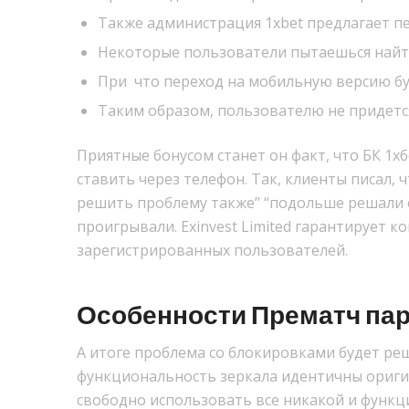
Также администрация 1xbet предлагает 
Некоторые пользователи пытаешься найт
При что переход на мобильную версию бу
Таким образом, пользователю не придется
Приятные бонусом станет он факт, что БК 1х
ставить через телефон. Так, клиенты писал,
решить проблему также” “подольше решали ее
проигрывали. Exinvest Limited гарантирует 
зарегистрированных пользователей.
Особенности Прематч па
А итоге проблема со блокировками будет реши
функциональность зеркала идентичны ориги
свободно использовать все никакой и функц