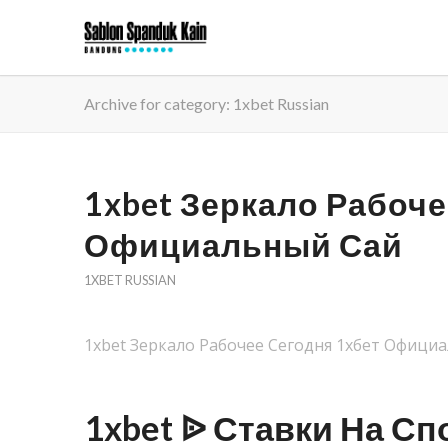
Archive for category: 1xbet Russian
1xbet Зеркало Рабоче
Официальный Сай
1XBET RUSSIAN
1xbet Зеркало Рабочее Сегодня 1хбет Офици
1xbet ᐉ Ставки На Сп