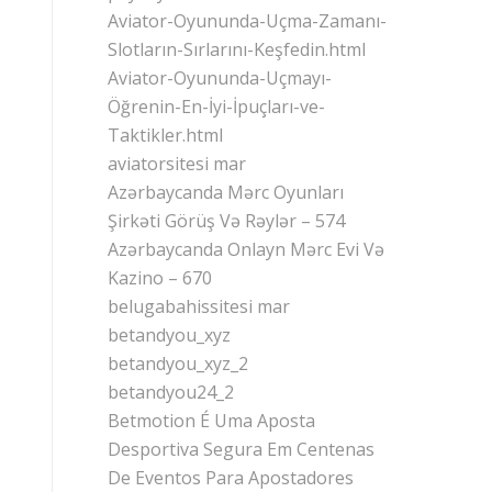
Aviator-Oyununda-Uçma-Zamanı-
Slotların-Sırlarını-Keşfedin.html
Aviator-Oyununda-Uçmayı-
Öğrenin-En-İyi-İpuçları-ve-
Taktikler.html
aviatorsitesi mar
Azərbaycanda Mərc Oyunları
Şirkəti Görüş Və Rəylər – 574
Azərbaycanda Onlayn Mərc Evi Və
Kazino – 670
belugabahissitesi mar
betandyou_xyz
betandyou_xyz_2
betandyou24_2
Betmotion É Uma Aposta
Desportiva Segura Em Centenas
De Eventos Para Apostadores