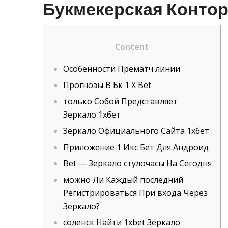
Букмекерская Контора
Content
Особенности Прематч линии
Прогнозы В Бк 1 X Bet
только Собой Представляет
Зеркало 1хбет
Зеркало Официального Сайта 1хбет
Приложение 1 Икс Бет Для Андроид
Bet — Зеркало стулочасы На Сегодня
можно Ли Каждый последний
Регистрироваться При входа Через
Зеркало?
соленск Найти 1xbet Зеркало