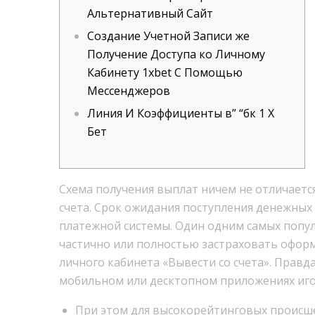
Альтернативный Сайт
Создание Учетной Записи же
Получение Доступа ко Личному
Кабинету 1xbet С Помощью
Мессенджеров
Линия И Коэффициенты в” “бк 1 Х
Бет
Схема получения выплат ничем не отличается
счета. Срок ожидания поступления денежных с
платежной системы. Один одним самых попул
частично или полностью застраховать офор
личного кабинета «Вывести со счета». Правд
мобильном или десктопном приложениях иго
При этом для высокорейтинговых проис