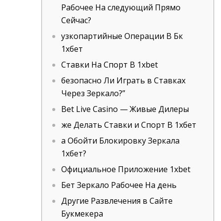
Рабочее На следующий Прямо
Сейчас?
узкопартийные Операции В Бк
1хбет
Ставки На Спорт В 1xbet
безопасно Ли Играть в Ставках
Через Зеркало?”
Bet Live Casino — Живые Дилеры
же Делать Ставки и Спорт В 1хбет
а Обойти Блокировку Зеркала
1хбет?
Официальное Приложение 1xbet
Бет Зеркало Рабочее На день
Другие Развлечения в Сайте
Букмекера