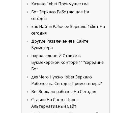
Казино 1xbet Преимущества
Бет Зеркало Работающее На
сегодня
как Найти Рабочее Зеркало 1хбет На
сегодня
Другие Развлечения и Сайте
Букмекера
параллельно И Ставки в
Букмекерской Конторе 1″ “середине
Бет
для Чего Нужно 1xbet Зеркало
Рабочее на Сегодня Прямо теперь?
Bet Зеркало рабочее На Сегодня
Ставки На Спорт Через
Альтернативный Сайт