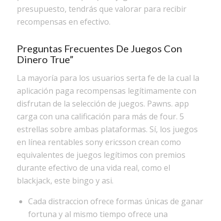
presupuesto, tendrás que valorar para recibir
recompensas en efectivo.
Preguntas Frecuentes De Juegos Con
Dinero True”
La mayoría para los usuarios serta fe de la cual la
aplicación paga recompensas legítimamente con
disfrutan de la selección de juegos. Pawns. app
carga con una calificación para más de four. 5
estrellas sobre ambas plataformas. Sí, los juegos
en línea rentables sony ericsson crean como
equivalentes de juegos legítimos con premios
durante efectivo de una vida real, como el
blackjack, este bingo y asi.
Cada distraccion ofrece formas únicas de ganar
fortuna y al mismo tiempo ofrece una