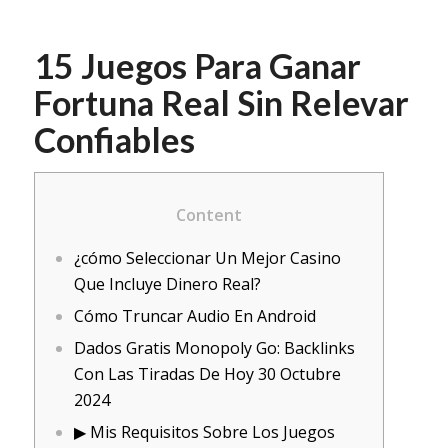
15 Juegos Para Ganar
Fortuna Real Sin Relevar
Confiables
Content
¿cómo Seleccionar Un Mejor Casino
Que Incluye Dinero Real?
Cómo Truncar Audio En Android
Dados Gratis Monopoly Go: Backlinks
Con Las Tiradas De Hoy 30 Octubre
2024
▶ Mis Requisitos Sobre Los Juegos