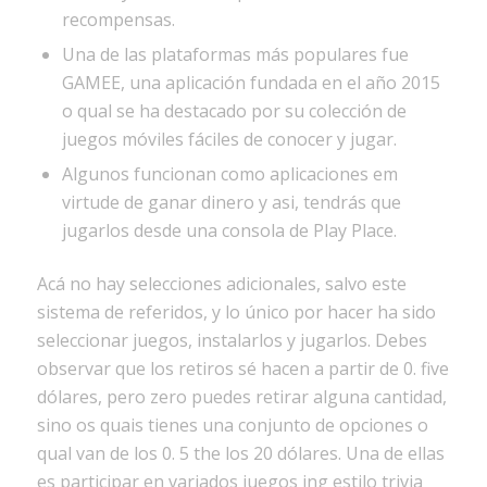
recompensas.
Una de las plataformas más populares fue
GAMEE, una aplicación fundada en el año 2015
o qual se ha destacado por su colección de
juegos móviles fáciles de conocer y jugar.
Algunos funcionan como aplicaciones em
virtude de ganar dinero y asi, tendrás que
jugarlos desde una consola de Play Place.
Acá no hay selecciones adicionales, salvo este
sistema de referidos, y lo único por hacer ha sido
seleccionar juegos, instalarlos y jugarlos. Debes
observar que los retiros sé hacen a partir de 0. five
dólares, pero zero puedes retirar alguna cantidad,
sino os quais tienes una conjunto de opciones o
qual van de los 0. 5 the los 20 dólares. Una de ellas
es participar en variados juegos ing estilo trivia