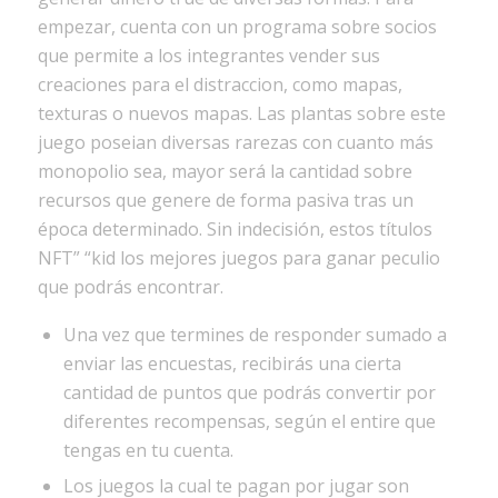
empezar, cuenta con un programa sobre socios
que permite a los integrantes vender sus
creaciones para el distraccion, como mapas,
texturas o nuevos mapas. Las plantas sobre este
juego poseian diversas rarezas con cuanto más
monopolio sea, mayor será la cantidad sobre
recursos que genere de forma pasiva tras un
época determinado. Sin indecisión, estos títulos
NFT” “kid los mejores juegos para ganar peculio
que podrás encontrar.
Una vez que termines de responder sumado a
enviar las encuestas, recibirás una cierta
cantidad de puntos que podrás convertir por
diferentes recompensas, según el entire que
tengas en tu cuenta.
Los juegos la cual te pagan por jugar son