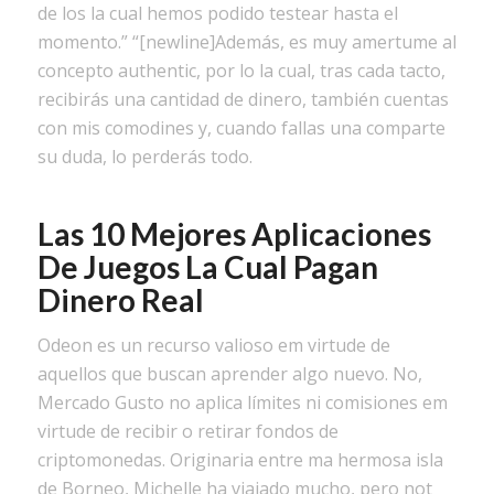
de los la cual hemos podido testear hasta el
momento.” “[newline]Además, es muy amertume al
concepto authentic, por lo la cual, tras cada tacto,
recibirás una cantidad de dinero, también cuentas
con mis comodines y, cuando fallas una comparte
su duda, lo perderás todo.
Las 10 Mejores Aplicaciones
De Juegos La Cual Pagan
Dinero Real
Odeon es un recurso valioso em virtude de
aquellos que buscan aprender algo nuevo. No,
Mercado Gusto no aplica límites ni comisiones em
virtude de recibir o retirar fondos de
criptomonedas. Originaria entre ma hermosa isla
de Borneo, Michelle ha viajado mucho, pero not