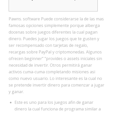
Pawns. software Puede considerarse la de las mas
famosas opciones simplemente porque alberga
docenas sobre juegos diferentes la cual pagan
dinero. Puedes jugar los juegos que te gusten y
ser recompensado con tarjetas de regalo,
recargas sobre PayPal y criptomonedas. Algunos
ofrecen beginner” “provides o assets iniciales sin
necesidad de invertir. Otros permitirá ganar
activos cuma-cuma completando misiones asi
como nuevo usuario. Lo interesante es la cual no
se pretende invertir dinero para comenzar a jugar
y ganar.
Este es uno para los juegos afin de ganar
dinero la cual funciona de programa similar a