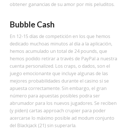
obtener ganancias de su amor por mis peluditos.
Bubble Cash
En 12-15 días de competición en los que hemos
dedicado muchoas minutos al día a la aplicación,
hemos acumulado un total de 24 pounds, que
hemos podido retirar a través de PayPal a nuestra
cuenta personalized. Los craps, o dados, son el
juego emocionante que incluye algunas de las
mejores probabilidades durante el casino si se
apuesta correctamente. Sin embargo, el gran
número para apuestas posibles podra ser
abrumador para los nuevos jugadores. Se reciben
(y piden) cartas approach crupier para poder
acercarse lo máximo posible ad modum conjunto
del Blackjack (21) sin superarla.