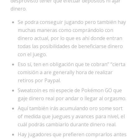
desprovisto tener que efetuar depósitos ni ajar
dinero.
Se podra conseguir jugando pero también hay
muchas maneras como comprándolo con
dinero actual, por lo que es ahí donde entran
todas las posibilidades de beneficiarse dinero
con el juego.
Eso sí, ten en obligación que te cobran” “cierta
comisión a are generally hora de realizar
retiros por Paypal.
Sweatcoin es mi especie de Pokémon GO que
gaje dinero real por andar o llegar al orgasmo.
Aquí también irás acumulando oro some sort
of medida que juegues y avances para nivel, el
cuál podrás cambiarlo durante dinero real.
Hay jugadores que prefieren comprarlos antes