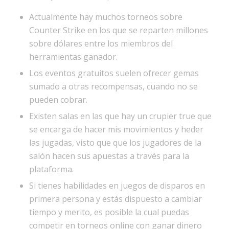
Actualmente hay muchos torneos sobre
Counter Strike en los que se reparten millones
sobre dólares entre los miembros del
herramientas ganador.
Los eventos gratuitos suelen ofrecer gemas
sumado a otras recompensas, cuando no se
pueden cobrar.
Existen salas en las que hay un crupier true que
se encarga de hacer mis movimientos y heder
las jugadas, visto que que los jugadores de la
salón hacen sus apuestas a través para la
plataforma.
Si tienes habilidades en juegos de disparos en
primera persona y estás dispuesto a cambiar
tiempo y merito, es posible la cual puedas
competir en torneos online con ganar dinero