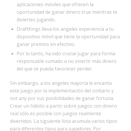
aplicaciones móviles que ofrecen la
oportunidad de ganar dinero true mientras te
diviertes jugando.
DraftKings lleva los angeles experiencia a tu
dispositivo móvil que tiene la oportunidad para
ganar premios en efectivo.
Por lo tanto, ha sido crucial jugar para forma
responsable sumado a no invertir más dinero
del que se pueda favorecer perder.
Sin embargo, a los angeles mayoría le encanta
este juego por la implementación del solitario y
not any por sus posibilidades de ganar fortuna.
Crear un hábito a partir sobre juegos con dinero
real sólo es posible con juegos realmente
divertidos. La siguiente lista acumula varios tipos
para diferentes tipos para jugadores. Por