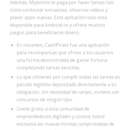
Además, Mypoints te paga por hacer tareas tais
como contestar encuestas, observar videos y
placer apps nuevas. Esta aplicación solo está
disponible para Android os y ofrece muchos
juegos para beneficiarse dinero.
En resumen, CashPirate fue una aplicación
para recompensas que ofrece a los usuarios
una forma descontraída de ganar fortuna
completando tareas sencillas.
Lo que obtienes por cumplir todas las tareas es
peculio legítimo depositado directamente a tu
obligación, sin necesidad de canjes, sorteos um
concursos de ningún tipo.
Únete gratis a esta comunidad de
emprendedores digitales y conoce sobre
exclusiva las nuevas formas comprobadas de