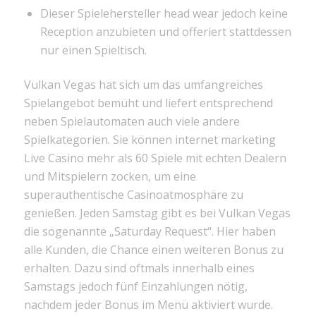
Dieser Spielehersteller head wear jedoch keine
Reception anzubieten und offeriert stattdessen
nur einen Spieltisch.
Vulkan Vegas hat sich um das umfangreiches
Spielangebot bemüht und liefert entsprechend
neben Spielautomaten auch viele andere
Spielkategorien. Sie können internet marketing
Live Casino mehr als 60 Spiele mit echten Dealern
und Mitspielern zocken, um eine
superauthentische Casinoatmosphäre zu
genießen. Jeden Samstag gibt es bei Vulkan Vegas
die sogenannte „Saturday Request“. Hier haben
alle Kunden, die Chance einen weiteren Bonus zu
erhalten. Dazu sind oftmals innerhalb eines
Samstags jedoch fünf Einzahlungen nötig,
nachdem jeder Bonus im Menü aktiviert wurde.