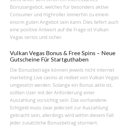
Bonusangebot, welches für besonders aktive
Consumer und Highroller immerhin zu einem
enorm guten Angebot sein kann. Dies liefert auch
eine positive Antwort auf die Frage ist Vulkan
Vegas seriös und sicher.
Vulkan Vegas Bonus & Free Spins – Neue
Gutscheine Für Startguthaben
Die Bonusbeträge können jeweils nicht internet
marketing Live casino at redbet von Vulkan Vegas
umgesetzt werden. Solange ein Bonus aktiv ist,
sollten User mit der Anforderung einer
Auszahlung vorsichtig sein. Das vorhandene
Echtgeld muss zwar jederzeit zur Auszahlung
gebracht sein, allerdings wird within diesem Fall
jeder zusätzliche Bonusbetrag storniert.