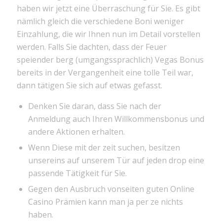
haben wir jetzt eine Überraschung für Sie. Es gibt
nämlich gleich die verschiedene Boni weniger
Einzahlung, die wir Ihnen nun im Detail vorstellen
werden. Falls Sie dachten, dass der Feuer
speiender berg (umgangssprachlich) Vegas Bonus
bereits in der Vergangenheit eine tolle Teil war,
dann tätigen Sie sich auf etwas gefasst.
Denken Sie daran, dass Sie nach der
Anmeldung auch Ihren Willkommensbonus und
andere Aktionen erhalten.
Wenn Diese mit der zeit suchen, besitzen
unsereins auf unserem Tür auf jeden drop eine
passende Tätigkeit für Sie.
Gegen den Ausbruch vonseiten guten Online
Casino Prämien kann man ja per ze nichts
haben.