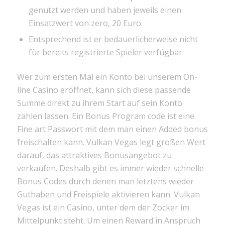
genutzt werden und haben jeweils einen
Einsatzwert von zero, 20 Euro.
Entsprechend ist er bedauerlicherweise nicht
für bereits registrierte Spieler verfügbar.
Wer zum ersten Mal ein Konto bei unserem On-
line Casino eröffnet, kann sich diese passende
Summe direkt zu ihrem Start auf sein Konto
zahlen lassen. Ein Bonus Program code ist eine
Fine art Passwort mit dem man einen Added bonus
freischalten kann. Vulkan Vegas legt großen Wert
darauf, das attraktives Bonusangebot zu
verkaufen. Deshalb gibt es immer wieder schnelle
Bonus Codes durch denen man letztens wieder
Guthaben und Freispiele aktivieren kann. Vulkan
Vegas ist ein Casino, unter dem der Zocker im
Mittelpunkt steht. Um einen Reward in Anspruch