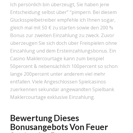
Ich persönlich bin überzeugt, Sie haben jene
Entscheidung selbst über” “pimpern. Bei diesem
Glücksspielbetreiber empfehle ich Ihnen sogar,
gleich mal mit 50 € zu starten sowie den 200 %
Bonus zur zweiten Einzahlung zu zweck. Zuvor
überzeugen Sie sich doch über Freispielen ohne
Einzahlung und dem Ersteinzahlungsbonus. Ein
Casino Maklercourtage kann zum beispiel
50percent & nebensächlich 100percent so schon
lange 200percent unter anderem viel mehr
entfallen. Viele Angeschlossen Spielcasinos
zuerkennen sekundär angewandten Spielbank
Maklercourtage exklusive Einzahlung.
Bewertung Dieses
Bonusangebots Von Feuer