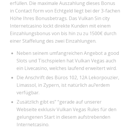
erfüllen. Die maximale Auszahlung dieses Bonus
in Contact form von Echtgeld liegt bei der 3-fachen
Höhe Ihres Bonusbetrags. Das Vulkan Sin city
Internetcasino lockt direkte Kunden mit einem
Einzahlungsbonus von bis hin zu zu 1500€ durch
einer Staffelung des zwei Einzahlungen.
Neben seinem umfangreichen Angebot a good
Slots und Tischspielen hat Vulkan Vegas auch
ein Livecasino, welches laufend erweitert wird.
Die Anschrift des Büros 102, 12A Lekorpouzier,
Limassol, in Zypern, ist natürlich au?erdem
verfügbar.
Zusätzlich gibt es” “gerade auf unserer
Webseite exklusiv Vulkan Vegas Rules für den
gelungenen Start in diesem aufstrebenden
Internetcasino.