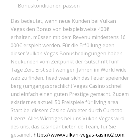
Bonuskonditionen passen.
Das bedeutet, wenn neue Kunden bei Vulkan
Vegas den Bonus von beispielsweise 400€
erhalten, müssen mit dem Revenu mindestens 16.
000€ erspielt werden. Für die Erfüllung eben
dieser Vulkan Vegas Bonusbedingungen haben
Neukunden vom Zeitpunkt der Gutschrift fünf
Tage Zeit. Erst seit wenigen Jahren im World wide
web zu finden, head wear sich das Feuer speiender
berg (umgangssprachlich) Vegas Casino schnell
und einfach einen guten Prestige gemacht. Zudem
existiert es aktuell 50 Freispiele für living area
Start bei diesem Casino Anbieter durch Curacao
Lizenz. Alles Wichtiges bei uns Vukan Vegas wird
des uns, das casinoanbieter. de Team, für Sie
gesamelt
https://www.vulkan-vegas-casino2.com
.