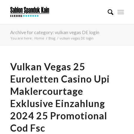
Archive for category: vulkan vegas DE login
You are here:
Home
/
Blog
/
vulkan vegas DE login
Vulkan Vegas 25
Euroletten Casino Upi
Maklercourtage
Exklusive Einzahlung
2024 25 Promotional
Cod Fsc