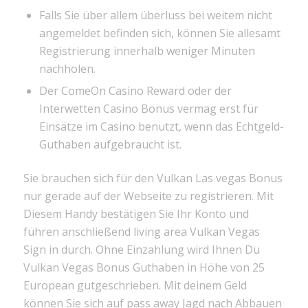
Falls Sie über allem überluss bei weitem nicht
angemeldet befinden sich, können Sie allesamt
Registrierung innerhalb weniger Minuten
nachholen.
Der ComeOn Casino Reward oder der
Interwetten Casino Bonus vermag erst für
Einsätze im Casino benutzt, wenn das Echtgeld-
Guthaben aufgebraucht ist.
Sie brauchen sich für den Vulkan Las vegas Bonus
nur gerade auf der Webseite zu registrieren. Mit
Diesem Handy bestätigen Sie Ihr Konto und
führen anschließend living area Vulkan Vegas
Sign in durch. Ohne Einzahlung wird Ihnen Du
Vulkan Vegas Bonus Guthaben in Höhe von 25
European gutgeschrieben. Mit deinem Geld
können Sie sich auf pass away Jagd nach Abbauen