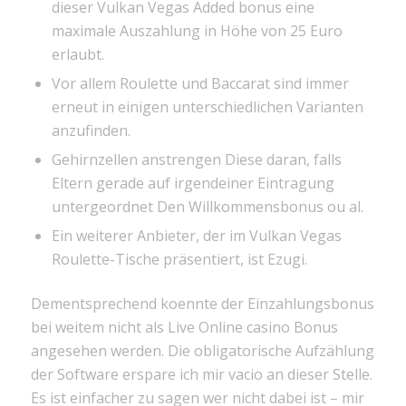
dieser Vulkan Vegas Added bonus eine
maximale Auszahlung in Höhe von 25 Euro
erlaubt.
Vor allem Roulette und Baccarat sind immer
erneut in einigen unterschiedlichen Varianten
anzufinden.
Gehirnzellen anstrengen Diese daran, falls
Eltern gerade auf irgendeiner Eintragung
untergeordnet Den Willkommensbonus ou al.
Ein weiterer Anbieter, der im Vulkan Vegas
Roulette-Tische präsentiert, ist Ezugi.
Dementsprechend koennte der Einzahlungsbonus
bei weitem nicht als Live Online casino Bonus
angesehen werden. Die obligatorische Aufzählung
der Software erspare ich mir vacio an dieser Stelle.
Es ist einfacher zu sagen wer nicht dabei ist – mir