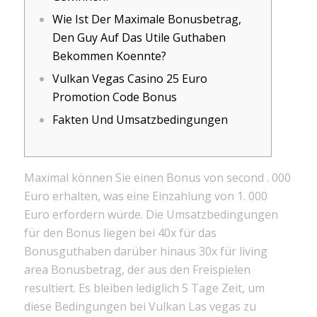
Wie Ist Der Maximale Bonusbetrag,
Den Guy Auf Das Utile Guthaben
Bekommen Koennte?
Vulkan Vegas Casino 25 Euro
Promotion Code Bonus
Fakten Und Umsatzbedingungen
Maximal können Sie einen Bonus von second . 000
Euro erhalten, was eine Einzahlung von 1. 000
Euro erfordern würde. Die Umsatzbedingungen
für den Bonus liegen bei 40x für das
Bonusguthaben darüber hinaus 30x für living
area Bonusbetrag, der aus den Freispielen
resultiert. Es bleiben lediglich 5 Tage Zeit, um
diese Bedingungen bei Vulkan Las vegas zu