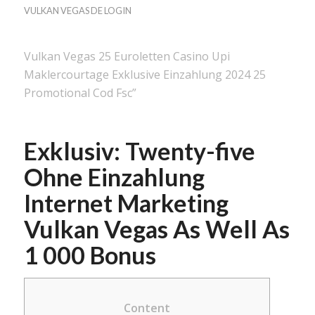
VULKAN VEGAS DE LOGIN
Vulkan Vegas 25 Euroletten Casino Upi
Maklercourtage Exklusive Einzahlung 2024 25
Promotional Cod Fsc”
Exklusiv: Twenty-five
Ohne Einzahlung
Internet Marketing
Vulkan Vegas As Well As
1 000 Bonus
Content