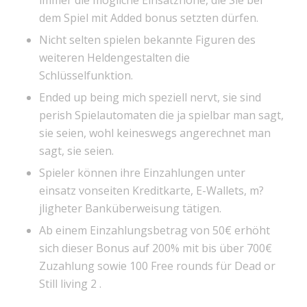
dem Spiel mit Added bonus setzten dürfen.
Nicht selten spielen bekannte Figuren des
weiteren Heldengestalten die
Schlüsselfunktion.
Ended up being mich speziell nervt, sie sind
perish Spielautomaten die ja spielbar man sagt,
sie seien, wohl keineswegs angerechnet man
sagt, sie seien.
Spieler können ihre Einzahlungen unter
einsatz vonseiten Kreditkarte, E-Wallets, m?
jligheter Banküberweisung tätigen.
Ab einem Einzahlungsbetrag von 50€ erhöht
sich dieser Bonus auf 200% mit bis über 700€
Zuzahlung sowie 100 Free rounds für Dead or
Still living 2 .