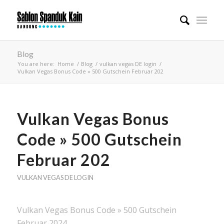
Blog
You are here:
Home
/
Blog
/
vulkan vegas DE login
/
Vulkan Vegas Bonus Code » 500 Gutschein Februar 202
Vulkan Vegas Bonus
Code » 500 Gutschein
Februar 202
VULKAN VEGAS DE LOGIN
Vulkan Vegas Bonus Code » 500 Gutschein
Februar 2024