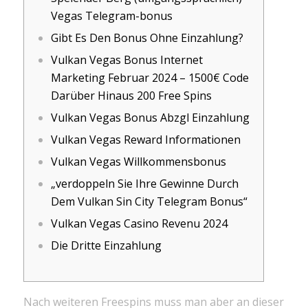
Vegas Telegram-bonus
Gibt Es Den Bonus Ohne Einzahlung?
Vulkan Vegas Bonus Internet
Marketing Februar 2024 – 1500€ Code
Darüber Hinaus 200 Free Spins
Vulkan Vegas Bonus Abzgl Einzahlung
Vulkan Vegas Reward Informationen
Vulkan Vegas Willkommensbonus
„verdoppeln Sie Ihre Gewinne Durch
Dem Vulkan Sin City Telegram Bonus“
Vulkan Vegas Casino Revenu 2024
Die Dritte Einzahlung
Nach weiteren Freespins muss man aber an dieser