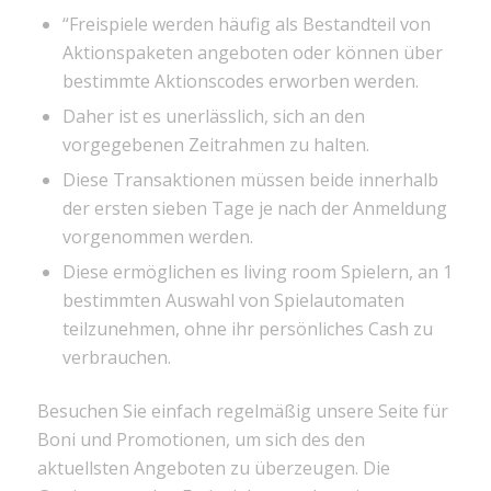
“Freispiele werden häufig als Bestandteil von
Aktionspaketen angeboten oder können über
bestimmte Aktionscodes erworben werden.
Daher ist es unerlässlich, sich an den
vorgegebenen Zeitrahmen zu halten.
Diese Transaktionen müssen beide innerhalb
der ersten sieben Tage je nach der Anmeldung
vorgenommen werden.
Diese ermöglichen es living room Spielern, an 1
bestimmten Auswahl von Spielautomaten
teilzunehmen, ohne ihr persönliches Cash zu
verbrauchen.
Besuchen Sie einfach regelmäßig unsere Seite für
Boni und Promotionen, um sich des den
aktuellsten Angeboten zu überzeugen. Die