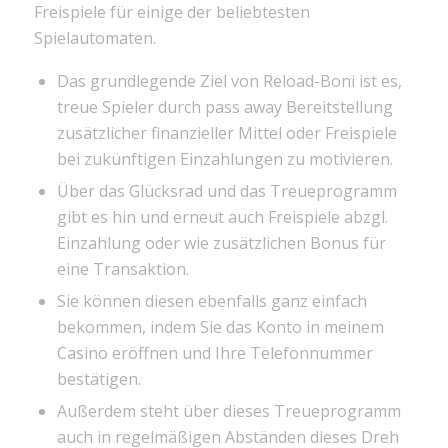
Freispiele für einige der beliebtesten
Spielautomaten.
Das grundlegende Ziel von Reload-Boni ist es,
treue Spieler durch pass away Bereitstellung
zusätzlicher finanzieller Mittel oder Freispiele
bei zukünftigen Einzahlungen zu motivieren.
Über das Glücksrad und das Treueprogramm
gibt es hin und erneut auch Freispiele abzgl.
Einzahlung oder wie zusätzlichen Bonus für
eine Transaktion.
Sie können diesen ebenfalls ganz einfach
bekommen, indem Sie das Konto in meinem
Casino eröffnen und Ihre Telefonnummer
bestätigen.
Außerdem steht über dieses Treueprogramm
auch in regelmäßigen Abständen dieses Dreh