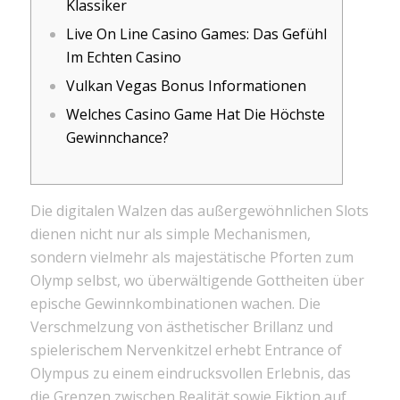
Klassiker
Live On Line Casino Games: Das Gefühl
Im Echten Casino
Vulkan Vegas Bonus Informationen
Welches Casino Game Hat Die Höchste
Gewinnchance?
Die digitalen Walzen das außergewöhnlichen Slots
dienen nicht nur als simple Mechanismen,
sondern vielmehr als majestätische Pforten zum
Olymp selbst, wo überwältigende Gottheiten über
epische Gewinnkombinationen wachen. Die
Verschmelzung von ästhetischer Brillanz und
spielerischem Nervenkitzel erhebt Entrance of
Olympus zu einem eindrucksvollen Erlebnis, das
die Grenzen zwischen Realität sowie Fiktion auf