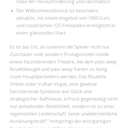
Oase der Herausforderung und Faszination.
Der Willkommensbonus ist besonders
attraktiv, mit einem Angebot von 1000 Euro
und zusätzlichen 125 Freispielen ermöglicht er
einen glanzvollen Start.
Es ist das Ort, an unserem die Spieler nicht nur
Zuschauer sind, sondern Protagonisten inside
einem faszinierenden Theatre, bei dem pass away
Roulettekugel und pass away Karten zu living
room Hauptdarstellern werden. Das Roulette
Online unter Vulkan Vegas, eine gewisse
faszinierende Symbiose aus Glück und
strategischer Raffinesse, erfreut gegenseitig nicht
nur anhaltender Beliebtheit, sondern ist zu einer
regelrechten Leidenschaft. Seine unwiderstehliche
Anziehungskraft” “entspringt der einzigartigen