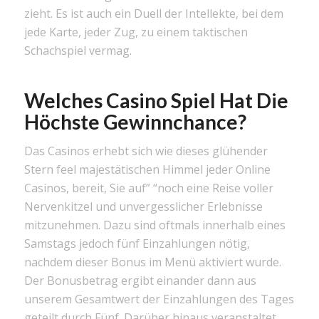
zieht. Es ist auch ein Duell der Intellekte, bei dem
jede Karte, jeder Zug, zu einem taktischen
Schachspiel vermag.
Welches Casino Spiel Hat Die
Höchste Gewinnchance?
Das Casinos erhebt sich wie dieses glühender
Stern feel majestätischen Himmel jeder Online
Casinos, bereit, Sie auf” “noch eine Reise voller
Nervenkitzel und unvergesslicher Erlebnisse
mitzunehmen. Dazu sind oftmals innerhalb eines
Samstags jedoch fünf Einzahlungen nötig,
nachdem dieser Bonus im Menü aktiviert wurde.
Der Bonusbetrag ergibt einander dann aus
unserem Gesamtwert der Einzahlungen des Tages
geteilt durch Fünf. Darüber hinaus veranstaltet