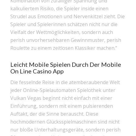
Kombination von zufälliger Spannung und
kalkuliertem Risiko, die Spieler inside einen
Strudel aus Emotionen und Nervenkitzel zieht. Die
Spieler und Spielerinnen schätzen nicht nur die
Vielfalt der Wettmöglichkeiten, sondern auch
perish unvorhersehbaren Gewinnmuster, perish
Roulette zu einem zeitlosen Klassiker machen.”
Leicht Mobile Spielen Durch Der Mobile
On Line Casino App
Die fesselnde Reise in die atemberaubende Welt
jeder Online-Spielautomaten Spielothek unter
Vulkan Vegas beginnt nicht einfach mit einer
Einführung, sondern mit einem pulsierenden
Auftakt, der die Sinne berauscht. Diese
hochmodernen Glücksspielmaschinen sind nicht
nur bloße Unterhaltungsgeräte, sondern perish