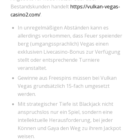
Bestandskunden handelt
https://vulkan-vegas-
casino2.com/
.
In unregelmäßigen Abständen kann es
allerdings vorkommen, dass Feuer speiender
berg (umgangssprachlich) Vegas einen
exklusiven Livecasino-Bonus zur Verfügung
stellt oder entsprechende Turniere
veranstaltet.
Gewinne aus Freespins müssen bei Vulkan
Vegas grundsätzlich 15-fach umgesetzt
werden.
Mit strategischer Tiefe ist Blackjack nicht
anspruchslos nur ein Spiel, sondern eine
intellektuelle Herausforderung, bei jeder
Können und Gaya den Weg zu ihrem Jackpot
weisen.