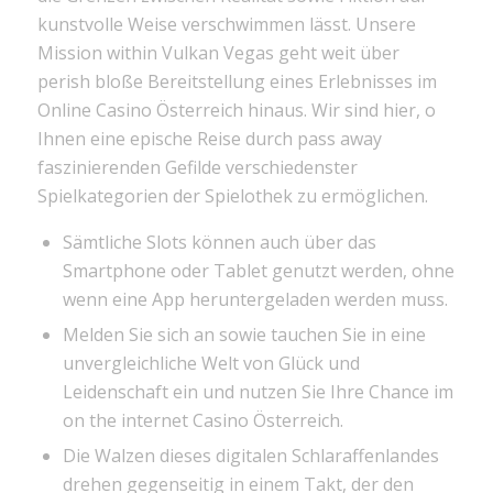
kunstvolle Weise verschwimmen lässt. Unsere
Mission within Vulkan Vegas geht weit über
perish bloße Bereitstellung eines Erlebnisses im
Online Casino Österreich hinaus. Wir sind hier, o
Ihnen eine epische Reise durch pass away
faszinierenden Gefilde verschiedenster
Spielkategorien der Spielothek zu ermöglichen.
Sämtliche Slots können auch über das
Smartphone oder Tablet genutzt werden, ohne
wenn eine App heruntergeladen werden muss.
Melden Sie sich an sowie tauchen Sie in eine
unvergleichliche Welt von Glück und
Leidenschaft ein und nutzen Sie Ihre Chance im
on the internet Casino Österreich.
Die Walzen dieses digitalen Schlaraffenlandes
drehen gegenseitig in einem Takt, der den