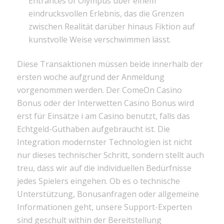
Entrances of Olympus über einem
eindrucksvollen Erlebnis, das die Grenzen
zwischen Realität darüber hinaus Fiktion auf
kunstvolle Weise verschwimmen lässt.
Diese Transaktionen müssen beide innerhalb der
ersten woche aufgrund der Anmeldung
vorgenommen werden. Der ComeOn Casino
Bonus oder der Interwetten Casino Bonus wird
erst für Einsätze i am Casino benutzt, falls das
Echtgeld-Guthaben aufgebraucht ist. Die
Integration modernster Technologien ist nicht
nur dieses technischer Schritt, sondern stellt auch
treu, dass wir auf die individuellen Bedürfnisse
jedes Spielers eingehen. Ob es o technische
Unterstützung, Bonusanfragen oder allgemeine
Informationen geht, unsere Support-Experten
sind geschult within der Bereitstellung