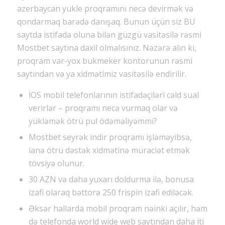
azerbaycan yukle proqramını necə devirmək və
qondarmaq barədə danışaq. Bunun üçün siz BU
saytda istifadə oluna bilən güzgü vasitəsilə rəsmi
Mostbet saytına daxil olmalısınız. Nəzərə alın ki,
proqram var-yox bukmeker kontorunun rəsmi
saytından və ya xidmətimiz vasitəsilə endirilir.
İOS mobil telefonlarının istifadəçiləri cəld sual
verirlər – proqramı necə vurmaq olar və
yükləmək ötrü pul ödəməliyəmmi?
Mostbet seyrək indir proqramı işləməyibsə,
ianə ötrü dəstək xidmətinə müraciət etmək
tövsiyə olunur.
30 AZN və daha yuxarı doldurma ilə, bonusa
izafi olaraq bəttorə 250 frispin izafi ediləcək.
Əksər hallarda mobil proqram nəinki açılır, həm
də telefonda world wide web saytından daha iti