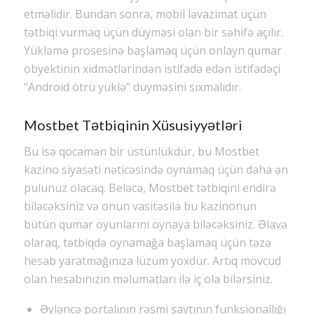
etməlidir. Bundan sonra, mobil ləvazimat üçün
tətbiqi vurmaq üçün düyməsi olan bir səhifə açılır.
Yükləmə prosesinə başlamaq üçün onlayn qumar
obyektinin xidmətlərindən istifadə edən istifadəçi
“Android ötrü yüklə” düyməsini sıxmalıdır.
Mostbet Tətbiqinin Xüsusiyyətləri
Bu isə qocaman bir üstünlükdür, bu Mostbet
kazino siyasəti nəticəsində oynamaq üçün daha ən
pulunuz olacaq. Beləcə, Mostbet tətbiqini endirə
biləcəksiniz və onun vasitəsilə bu kazinonun
bütün qumar oyunlarını oynaya biləcəksiniz. Əlavə
olaraq, tətbiqdə oynamağa başlamaq üçün təzə
hesab yaratmağınıza lüzum yoxdur. Artıq mövcud
olan hesabınızın məlumatları ilə iç ola bilərsiniz.
Əyləncə portalının rəsmi saytının funksionallığı