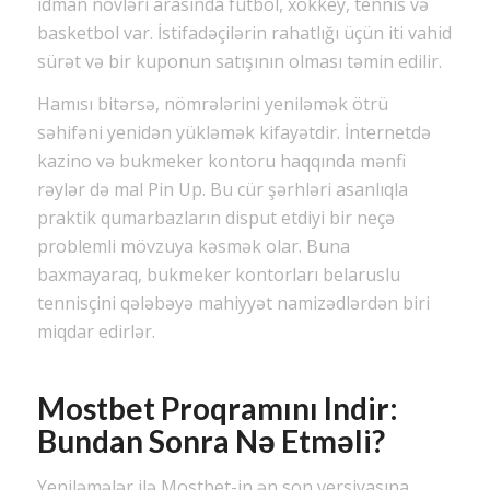
idman növləri arasında futbol, ​​xokkey, tennis və
basketbol var. İstifadəçilərin rahatlığı üçün iti vahid
sürət və bir kuponun satışının olması təmin edilir.
Hamısı bitərsə, nömrələrini yeniləmək ötrü
səhifəni yenidən yükləmək kifayətdir. İnternetdə
kazino və bukmeker kontoru haqqında mənfi
rəylər də mal Pin Up. Bu cür şərhləri asanlıqla
praktik qumarbazların disput etdiyi bir neçə
problemli mövzuya kəsmək olar. Buna
baxmayaraq, bukmeker kontorları belaruslu
tennisçini qələbəyə mahiyyət namizədlərdən biri
miqdar edirlər.
Mostbet Proqramını Indir:
Bundan Sonra Nə Etməli?
Yeniləmələr ilə Mostbet-in ən son versiyasına