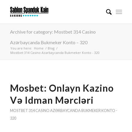
Archive for category: Mostbet 314 Casino
Azərbaycanda Bukmeker Konto – 320
You are here:
Home
/
Blog
/
Mostbet 314 Casino Azərbaycanda Bukmeker Konto - 320
Mosbet: Onlayn Kazino
Və Idman Mərcləri
MOSTBET 314 CASINO AZƏRBAYCANDA BUKMEKER KONTO -
320