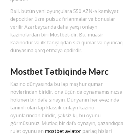
Bəli, bütün yeni oyunçulara 550 AZN-ə kəmiyyət
depozitlər üzrə pulsuz fırlanmalar və bonuslar
verilir Azərbaycanda daha yaxşı onlayn
kazinolardan biri Mostbet-dir. Bu, müasir
kazinodur və ilk tanışlıqdan sizi qumar və oyuncaq
dünyasına qərq etməyə qadirdir.
Mostbet Tətbiqində Mərc
Kazino dünyasında bu lap məşhur qumar
növlərindən biridir, ona üçün də oynamamısınızsa,
hökmən bir dəfə sınayın. Dünyanın hər əvəzində
tanımlı olan lap klassik onlayn kazino
oyunlarından biridir, şəksiz ki, bu oyunu
görmüsünüz. Mütləq bir dəfə oynayın, qazandıqda
rulet oyunu ən
mostbet aviator
parlaq hisləri