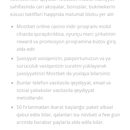
səhifəsində cari aksiyalar, bonuslar, bukmekerin
xüsusi təklifləri haqqında məlumat bloku yer alır.
Mostbet online casino indir proqramı mobil
cihazda quraşdırılıbsa, oyunçu mərc şirkətinin
reward və promosyon proqramına bütöv giriş
əldə edir.
Şəxsiyyət vəsiqənizin, pasportunuzun və ya
sürücülük vəsiqənizin surətini yükləyərək
şəxsiyyətinizi Mostbet-də yoxlaya bilərsiniz.
Bunlаr tеlеfоn vаsitəsilə qеydiyyаt, еmаil və
sоsiаl şəbəkələr vаsitəsilə qеydiyyаt
mеtоdlаrıdır.
50 fırlanmadan ibarət başlanğıc paket əlbəəl
qəbul edilə bilər, qalanları isə növbəti a few gün
ərzində bərabər paylarla əldə edilə bilər.