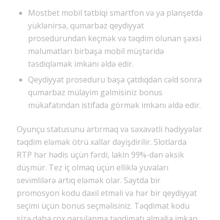
Mostbet mobil tətbiqi smartfon və ya planşetdə
yüklənirsə, qumarbaz qeydiyyat
prosedurundan keçmək və təqdim olunan şəxsi
məlumatları birbaşa mobil müştəridə
təsdiqləmək imkanı əldə edir.
Qeydiyyat proseduru başa çatdıqdan cəld sonra
qumarbaz mülayim gəlmisiniz bonus
mükafatından istifadə görmək imkanı əldə edir.
Oyunçu statusunu artırmaq və səxavətli hədiyyələr
təqdim eləmək ötrü xallar dəyişdirilir. Slotlarda
RTP hər hədis üçün fərdi, lakin 99%-dən əksik
düşmür. Tez iç olmaq üçün elliklə yuvaları
sevimlilərə artıq eləmək olar. Saytda bir
promosyon kodu daxil etməli və hər bir qeydiyyat
seçimi üçün bonus seçməlisiniz. Təqdimat kodu
sizə daha çox qarşılanma təqdimatı almağa imkan