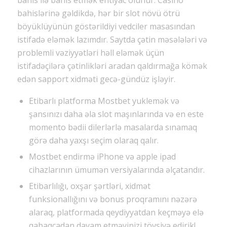
bahislərinə gəldikdə, hər bir slot növü ötrü
böyüklüyünün göstərildiyi vedciler masasından
istifadə eləmək lazımdır. Saytda çətin məsələləri və
problemli vəziyyətləri həll eləmək üçün
istifadəçilərə çətinlikləri aradan qaldırmağa kömək
edən sapport xidməti gecə-gündüz işləyir.
Etibarlı platforma Mostbet yuklemək və
şansınızı daha əla slot maşınlarında və en este
momento bədii dilerlərlə masalarda sınamaq
görə daha yaxşı seçim olaraq qalır.
Mostbet endirmə iPhone və apple ipad
cihazlarının ümumən versiyalarında əlçatandır.
Etibarlılığı, oxşar şərtləri, xidmət
funksionallığını və bonus proqramını nəzərə
alaraq, platformada qeydiyyatdan keçməyə elə
qabaqcadan davam etməyinizi tövsiyə edirik!