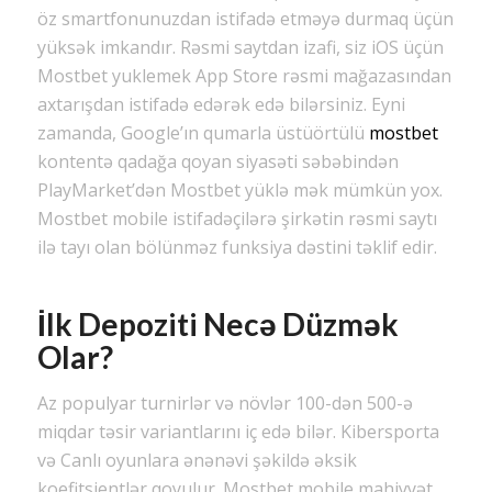
öz smartfonunuzdan istifadə etməyə durmaq üçün
yüksək imkandır. Rəsmi saytdan izafi, siz iOS üçün
Mostbet yuklemek App Store rəsmi mağazasından
axtarışdan istifadə edərək edə bilərsiniz. Eyni
zamanda, Google’ın qumarla üstüörtülü
mostbet
kontentə qadağa qoyan siyasəti səbəbindən
PlayMarket’dən Mostbet yüklə mək mümkün yox.
Mostbet mobile istifadəçilərə şirkətin rəsmi saytı
ilə tayı olan bölünməz funksiya dəstini təklif edir.
İlk Depoziti Necə Düzmək
Olar?
Az populyar turnirlər və növlər 100-dən 500-ə
miqdar təsir variantlarını iç edə bilər. Kibersporta
və Canlı oyunlara ənənəvi şəkildə əksik
koefitsientlər qoyulur. Mostbet mobile mahiyyət