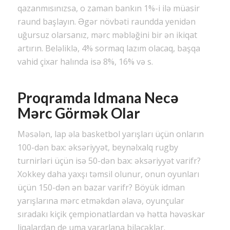
qazanmısınızsa, o zaman bankın 1%-i ilə müasir
raund başlayın. Əgər növbəti raundda yenidən
uğursuz olarsanız, mərc məbləğini bir ən ikiqat
artırın. Beləliklə, 4% sormaq lazım olacaq, başqa
vahid çixar halında isə 8%, 16% və s.
Proqramda Idmana Necə
Mərc Görmək Olar
Məsələn, lap əla basketbol yarışları üçün onların
100-dən bax: əksəriyyət, beynəlxalq rugby
turnirləri üçün isə 50-dən bax: əksəriyyət varifr?
Xokkey daha yaxşı təmsil olunur, onun oyunları
üçün 150-dən ən bazar varifr? Böyük idman
yarışlarına mərc etməkdən əlavə, oyunçular
sıradakı kiçik çempionatlardan və hətta həvəskar
liqalardan de uma yararlana biləcəklər.