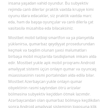
insana yaşadan vahid oyundur. Bu subyektiv
rejimdə canlı dilerlər praktik vaxtda krupye kimi
oyunu idarə edəcəklər, siz praktik vaxtda mərc
edə, həm də başqa oyunçular və canlı dilerlə çat
vasitəsilə müsahibə edə biləcəksiniz.
Mostbet mobil tətbiqi smartfon və ya planşetdə
yüklənirsə, qumarbaz qeydiyyat prosedurundan
keçmək və təqdim olunan şəxsi məlumatları
birbaşa mobil müştəridə təsdiqləmək imkanı əldə
edir. Mostbet yukle apk mobil proqramı Android
əməliyyat sistemi üçün onlayn qumar və oyuncaq
müəssisəsinin rəsmi portalından əldə edilə bilər.
Mostbet Azerbaycan yukle onlayn qumar
obyektinin rəsmi saytından ötrü ərizələr
bölməsinə subyektiv keçiddən ötmək lazımdır.
Azərbaycandan olan qumarbaz bölməyə keçdikdən
sonra Android əməliyyat sisteminin loqosuna klik