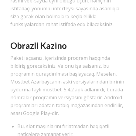
rəsmi veb-saytla eyni olduğu üçün, həmçinin
istifadəçi yönümlü interfeysi sayəsində asanlıqla
sizə gərək olan bölmələrə keçib elliklə
funksiyalardan rahat istifadə edə biləcəksiniz.
Obrazli Kazino
Paketi açsanız, içərisində proqram haqqında
bildiriş görəcəksiniz. Və onu işə salsanız, bu
proqramın quraşdırılması başlayacaq. Məsələn,
Mostbet Azərbaycanın əski versiyalarından birinin
uydurma faylı mostbet_5.4.2.apk adlanırdı, burada
nömrələr proqramın versiyasını göstərir. Android
proqramları adətən tətbiq mağazasından endirilir,
əsası Google Play-dir.
Bu, slot maşınlarını fırlatmadan həqiqətli
nəticələrə zəmanət verir.