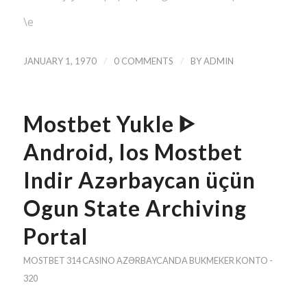
\e
/
/
JANUARY 1, 1970
0 COMMENTS
BY
ADMIN
Mostbet Yukle ᐈ
Android, Ios Mostbet
Indir Azərbaycan üçün
Ogun State Archiving
Portal
MOSTBET 314 CASINO AZƏRBAYCANDA BUKMEKER KONTO -
320