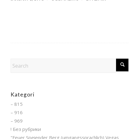
Kategori
– 815
– 916
– 969
! Без рубрики
"Feuer Speiender Berg (umgangssprachlich) Vegas