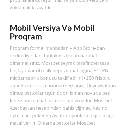
yükləmək kifayətdir.
Mobil Versiya Və Mobil
Proqram
Proqram formal mənbədən – App Store-dan
endirildiyindən, təhlükəsizlikdən narahat
olmamalısınız. Mostbet seyrək tərəfindən təzə
başlayanlar ötrü ilk depozit məbləğinə +125%
miqdar təbrik bonusu təklif edilir (+250 frispin,
əgər kazino ötrü bonusu seçsəniz). Qeydiyyatdan
olmuş bəttorlar üçün üç on idman növü və beş
kibersportda bahis imkanı mövcuddur. Mostbet
Azerbaycan hesabından bahis yiğmaq, kazino
oynamaq, poker və Aviator oyunlarına qatılmağa
macal verilir. Onlarda bəttorlar Mostbet