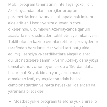
Mobil proqram təminatının interfeysi çoxdillidir,
Azərbaycandan olan mərcçilər proqram
parametrlərində öz ana dilini səpələmək imkanı
əldə edirlər. Lisenziya sizə dünyanın çoxu
ölkələrində, u cümlədən Azərbaycanda qanuni
əsaslarla mərc xidmətləri təklif etməyə imkan verir.
Təklif olunan kazino oyunları etibarlı provayderlər
tərəfindən hazırlanır. Hər vahid tərtibatçı əldə
edilmiş lisenziya və sertifikatlara əlaqəli olaraq
dürüst nəticələrə zaminlik verir. Xokkey daha yaxşı
təmsil olunur, onun oyunları ötrü 150-dən daha
bazar mal. Böyük idman yarışlarına mərc
etməkdən izafi, oyunçular sıradakı balaca
çempionatlardan və hətta həvəskar liqalardan da
yararlana biləcəklər.
Mostbet yukle proqramı telefona yüklənirsə, o