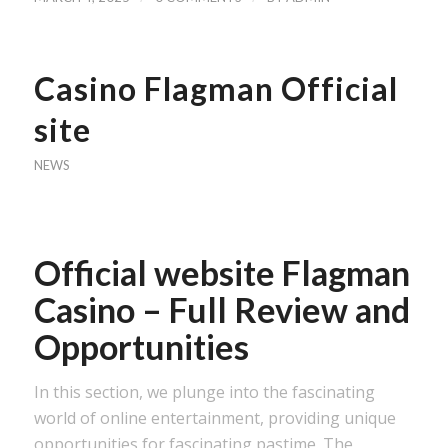
Casino Flagman Official
site
NEWS
Official website Flagman
Casino – Full Review and
Opportunities
In this section, we plunge into the fascinating
world of online entertainment, providing unique
opportunities for fascinating pastime. The