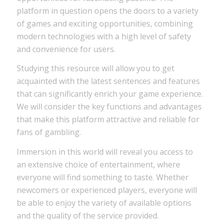
platform in question opens the doors to a variety
of games and exciting opportunities, combining
modern technologies with a high level of safety
and convenience for users.
Studying this resource will allow you to get
acquainted with the latest sentences and features
that can significantly enrich your game experience.
We will consider the key functions and advantages
that make this platform attractive and reliable for
fans of gambling.
Immersion in this world will reveal you access to
an extensive choice of entertainment, where
everyone will find something to taste. Whether
newcomers or experienced players, everyone will
be able to enjoy the variety of available options
and the quality of the service provided.