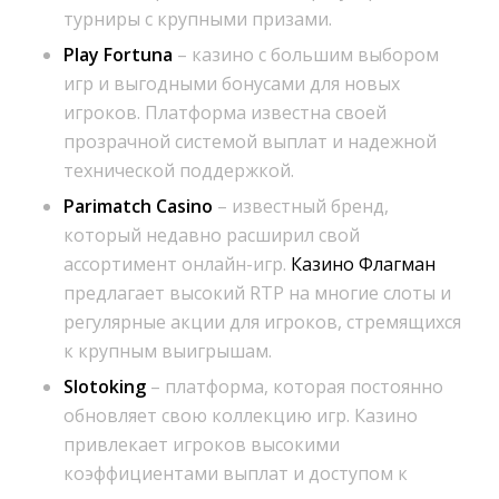
турниры с крупными призами.
Play Fortuna
– казино с большим выбором
игр и выгодными бонусами для новых
игроков. Платформа известна своей
прозрачной системой выплат и надежной
технической поддержкой.
Parimatch Casino
– известный бренд,
который недавно расширил свой
ассортимент онлайн-игр.
Казино Флагман
предлагает высокий RTP на многие слоты и
регулярные акции для игроков, стремящихся
к крупным выигрышам.
Slotoking
– платформа, которая постоянно
обновляет свою коллекцию игр. Казино
привлекает игроков высокими
коэффициентами выплат и доступом к