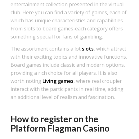
entertainment collection presented in the virtual
club. Here you can find a variety of games, each of
which has unique characteristics and capabilities.
From slots to board games-each category offers
something special for fans of gambling.
The assortment contains a lot
slots
, which attract
with their exciting topics and innovative functions.
Board games include classic and modern options,
providing a rich choice for all players. It is also
worth noting
Living games
, where real croupier
interact with the participants in real time, adding
an additional level of realism and fascination.
How to register on the
Platform Flagman Casino