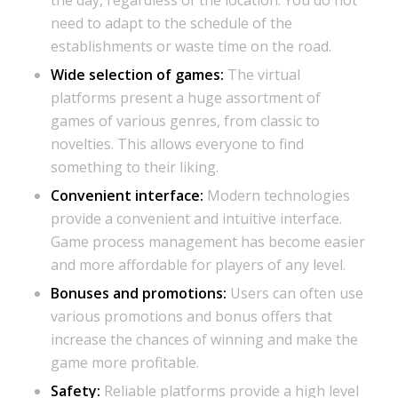
need to adapt to the schedule of the
establishments or waste time on the road.
Wide selection of games:
The virtual
platforms present a huge assortment of
games of various genres, from classic to
novelties. This allows everyone to find
something to their liking.
Convenient interface:
Modern technologies
provide a convenient and intuitive interface.
Game process management has become easier
and more affordable for players of any level.
Bonuses and promotions:
Users can often use
various promotions and bonus offers that
increase the chances of winning and make the
game more profitable.
Safety:
Reliable platforms provide a high level