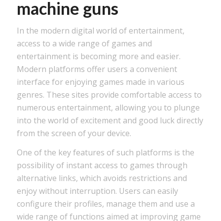
machine guns
In the modern digital world of entertainment,
access to a wide range of games and
entertainment is becoming more and easier.
Modern platforms offer users a convenient
interface for enjoying games made in various
genres. These sites provide comfortable access to
numerous entertainment, allowing you to plunge
into the world of excitement and good luck directly
from the screen of your device.
One of the key features of such platforms is the
possibility of instant access to games through
alternative links, which avoids restrictions and
enjoy without interruption. Users can easily
configure their profiles, manage them and use a
wide range of functions aimed at improving game