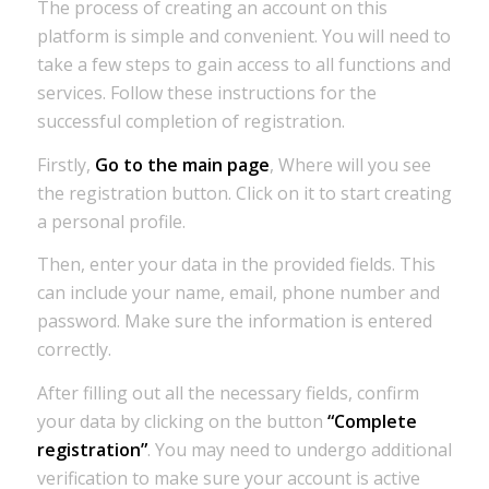
The process of creating an account on this
platform is simple and convenient. You will need to
take a few steps to gain access to all functions and
services. Follow these instructions for the
successful completion of registration.
Firstly,
Go to the main page
, Where will you see
the registration button. Click on it to start creating
a personal profile.
Then, enter your data in the provided fields. This
can include your name, email, phone number and
password. Make sure the information is entered
correctly.
After filling out all the necessary fields, confirm
your data by clicking on the button
“Complete
registration”
. You may need to undergo additional
verification to make sure your account is active