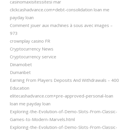
casinomaxisitessitesi mar
clickcashadvance.com+debt-consolidation loan me
payday loan
Comment jouer aux machines à sous avec images –
973
crownplay casino FR
Cryptocurrency News
Cryptocurrency service
Dinamobet
Dumanbet
Earning From Players Deposits And Withdrawals – 400
Education
elitecashadvance.com+pre-approved-personal-loan
loan me payday loan
Exploring-the-Evolution-of-Demo-Slots-From-Classic-
Games-to-Modern-Marvels.html
Exploring-the-Evolution-of-Demo-Slots-From-Classic-