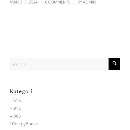
/
/
MARCH 5, 2024
0 COMMENTS
BY
ADMIN
Kategori
– 815
– 916
– 969
! Без рубрики