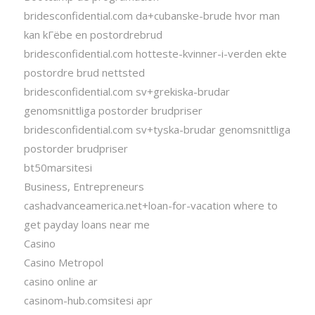
bridesconfidential.com da+cubanske-brude hvor man
kan kГёbe en postordrebrud
bridesconfidential.com hotteste-kvinner-i-verden ekte
postordre brud nettsted
bridesconfidential.com sv+grekiska-brudar
genomsnittliga postorder brudpriser
bridesconfidential.com sv+tyska-brudar genomsnittliga
postorder brudpriser
bt50marsitesi
Business, Entrepreneurs
cashadvanceamerica.net+loan-for-vacation where to
get payday loans near me
Casino
Casino Metropol
casino online ar
casinom-hub.comsitesi apr