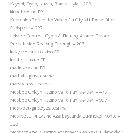
Kaydol, Oyna, Kazan, Bonus Hiylə – 208
kinbet casino FR
Kostenlos Zocken Im Vulkan Sin City Mit Bonus über
Freispiele – 227
Leisure Centres, Gyms & Floating Around Private
Pools Inside Reading Through – 207
lucky treasure casino FR
lunubet casino FR
madnix casino FR
marbahisgirisitesi mar
marsbahissitesi mar
Mosbet: Onlayn Kazino Və Idman Mərcləri – 479
Mosbet: Onlayn Kazino Və Idman Mərcləri – 997
most-bet-giris.xyzsitesi mar
Mostbet 314 Casino Azərbaycanda Bukmeker Konto –
320
Mostbet Az-90 Kazino Azerbaycan ən Yaxşı Bukmeyker