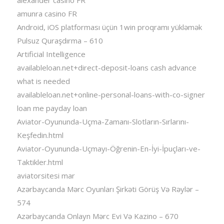
amunra casino FR
Android, iOS platforması üçün 1win proqramı yükləmək
Pulsuz Quraşdırma – 610
Artificial Intelligence
availableloan.net+direct-deposit-loans cash advance
what is needed
availableloan.net+online-personal-loans-with-co-signer
loan me payday loan
Aviator-Oyununda-Uçma-Zamanı-Slotların-Sırlarını-
Keşfedin.html
Aviator-Oyununda-Uçmayı-Öğrenin-En-İyi-İpuçları-ve-
Taktikler.html
aviatorsitesi mar
Azərbaycanda Mərc Oyunları Şirkəti Görüş Və Rəylər –
574
Azərbaycanda Onlayn Mərc Evi Və Kazino – 670