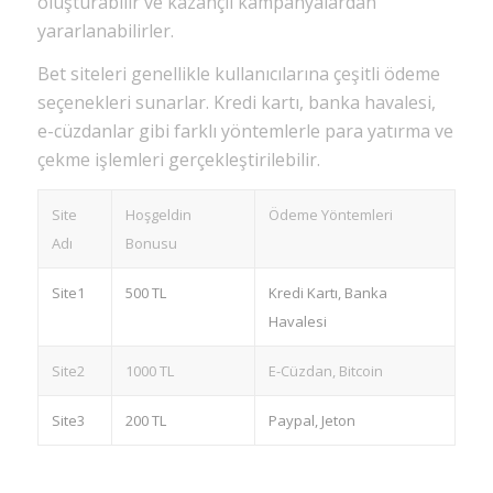
oluşturabilir ve kazançlı kampanyalardan
yararlanabilirler.
Bet siteleri genellikle kullanıcılarına çeşitli ödeme
seçenekleri sunarlar. Kredi kartı, banka havalesi,
e-cüzdanlar gibi farklı yöntemlerle para yatırma ve
çekme işlemleri gerçekleştirilebilir.
Site
Hoşgeldin
Ödeme Yöntemleri
Adı
Bonusu
Site1
500 TL
Kredi Kartı, Banka
Havalesi
Site2
1000 TL
E-Cüzdan, Bitcoin
Site3
200 TL
Paypal, Jeton