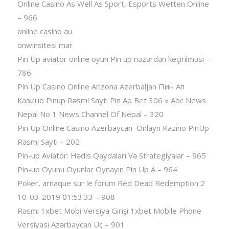
Online Casino As Well As Sport, Esports Wetten Online
– 966
online casino au
onwinsitesi mar
Pin Up aviator️ online oyun Pin up nəzərdən keçirilməsi –
786
Pin Up Casino Online Arizona Azerbaijan Пин Ап
Казино Pinup Rəsmi Saytı Pin Ap Bet 306 « Abc News
Nepal No 1 News Channel Of Nepal – 320
Pin Up Online Casino Azerbaycan ️ Onlayn Kazino PinUp
Rəsmi Saytı – 202
Pin-up Aviator: Hədis Qaydaları Və Strategiyalar – 965
Pin-up Oyunu Oyunlar Oynayın Pin Up A – 964
Poker, arnaque sur le forum Red Dead Redemption 2
10-03-2019 01:53:33 – 908
Rəsmi 1xbet Mobi Versiya Girişi 1xbet Mobile Phone
Versiyası Azərbaycan Üç – 901