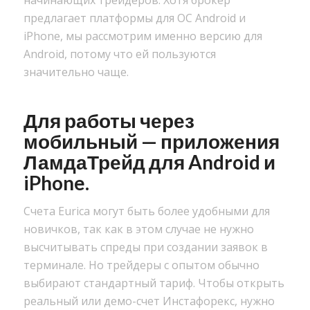
предлагает платформы для ОС Android и
iPhone, мы рассмотрим именно версию для
Android, потому что ей пользуются
значительно чаще.
Для работы через
мобильный — приложения
ЛамдаТрейд для Android и
iPhone.
Счета Eurica могут быть более удобными для
новичков, так как в этом случае не нужно
высчитывать спреды при создании заявок в
терминале. Но трейдеры с опытом обычно
выбирают стандартный тариф. Чтобы открыть
реальный или демо-счет Инстафорекс, нужно