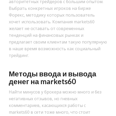
авторитетных трейдеров с большим опытом.
Выбрать конкретных игроков на бирже
Форекс, методику которых пользователь
хочет использовать. Компания markets60
желает не оставать от современных
тенденций на финансовых рынках и
предлагает своим клиентам такую популярную
в наше время возможность как социальный
трейдинг.
Методы ввода и вывода
денег на markets60
Найти минусов у брокера можно много и без
негативных отзывов, но гневных
комментариев, касающихся работы с
markets60 в сети тоже много, что стоит