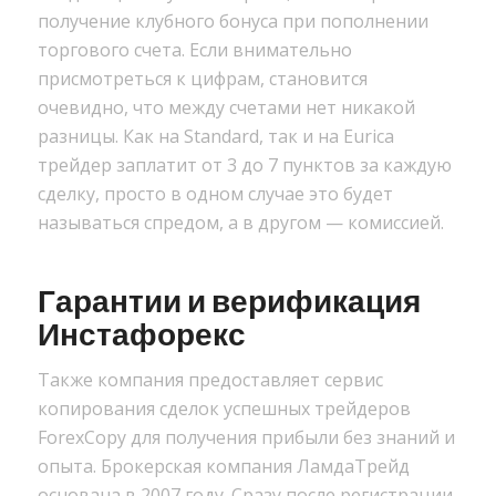
получение клубного бонуса при пополнении
торгового счета. Если внимательно
присмотреться к цифрам, становится
очевидно, что между счетами нет никакой
разницы. Как на Standard, так и на Eurica
трейдер заплатит от 3 до 7 пунктов за каждую
сделку, просто в одном случае это будет
называться спредом, а в другом — комиссией.
Гарантии и верификация
Инстафорекс
Также компания предоставляет сервис
копирования сделок успешных трейдеров
ForexCopy для получения прибыли без знаний и
опыта. Брокерская компания ЛамдаТрейд
основана в 2007 году. Сразу после регистрации