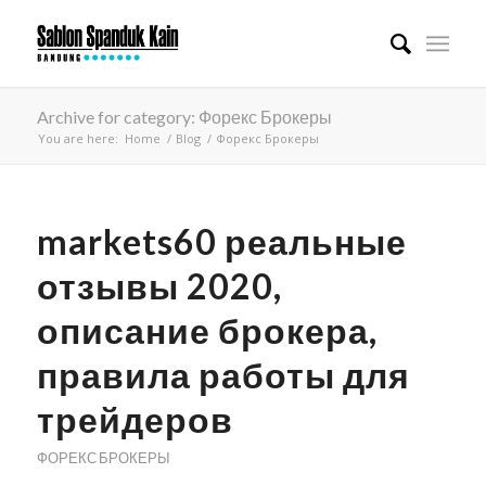
Archive for category: Форекс Брокеры
You are here:
Home
/
Blog
/
Форекс Брокеры
markets60 реальные
отзывы 2020,
описание брокера,
правила работы для
трейдеров
ФОРЕКС БРОКЕРЫ