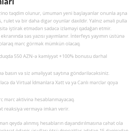
ları
zino təqdim olunur, ümumən yeni başlayanlar onunla aşna
 rulet və bir daha digər oyunlar daxildir. Yalnız əməli pulla
asitə iştirak etmədən sadəcə izləməyi qadağan etmir.
 ekranında səs yazısı yayımlanır. İnterfeys yayımın üstünə
lı olaraq mərc görmək mümkün olacaq.
qoyduqda 550 AZN-ə kəmiyyət +100% bonusu dərhal
ə basın və siz əməliyyat saytına göndəriləcəksiniz.
əcə də Virtual İdmanlara Xətt və ya Canlı mərclər qoya
ərc mərc aktivinə hesablanmayacaq.
 reaksiya verməyə imkan verir.
mən qeydə alınmış hesabların dayandırılmasına cəhət ola
səriyyət ödəniş üsulları ötrü depozitlər adətən 15 dəqiqədən