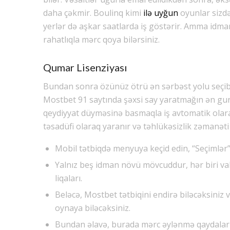
daha çəkmir. Boulinq kimi
ilə uyğun
oyunlar sizd
yerlər də aşkar saatlarda iş göstərir. Amma idman
rahatlıqla mərc qoya bilərsiniz.
Qumar Lisenziyası
Bundan sonra özünüz ötrü ən sərbəst yolu seçib,
Mostbet 91 saytında şəxsi say yaratmağın ən gur
qeydiyyat düyməsinə basmaqla iş avtomatik olar
təsadüfi olaraq yaranır və təhlükəsizlik zəmanəti
Mobil tətbiqdə menyuya keçid edin, “Seçimlər” d
Yalnız beş idman növü mövcuddur, hər biri va
liqaları.
Beləcə, Mostbet tətbiqini endirə biləcəksini
oynaya biləcəksiniz.
Bundan əlavə, burada mərc əylənmə qaydalar