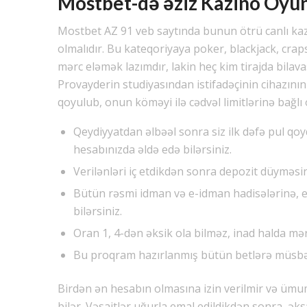
Mostbet-də əziz Kazino Oyun
Mostbet AZ 91 veb saytında bunun ötrü canlı ka
olmalıdır. Bu kateqoriyaya poker, blackjack, craps,
mərc eləmək lazımdır, lakin heç kim tirajda bilav
Provayderin studiyasından istifadəçinin cihazının
qoyulub, onun köməyi ilə cədvəl limitlərinə bağ
Qeydiyyatdan əlbəəl sonra siz ilk dəfə pul 
hesabınızda əldə edə bilərsiniz.
Verilənləri iç etdikdən sonra depozit düyməsin
Bütün rəsmi idman və e-idman hadisələrinə, el
bilərsiniz.
Oran 1, 4-dən əksik ola bilməz, inad halda m
Bu proqram hazırlanmış bütün betlərə müsbət
Birdən ən hesabın olmasına izin verilmir və ümu
bilər. Vəsaitlər uğurla emal edildikdən sonra, ək