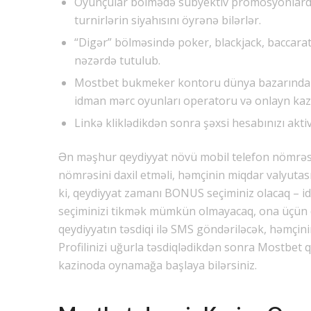
Oyunçular bölmədə subyektiv promosyonlardan 
turnirlərin siyahısını öyrənə bilərlər.
“Digər” bölməsində poker, blackjack, baccara
nəzərdə tutulub.
Mostbet bukmeker kontoru dünya bazarında Cu
idman mərc oyunları operatoru və onlayn kaz
Linkə kliklədikdən sonra şəxsi hesabınızı akt
Ən məşhur qeydiyyat növü mobil telefon nömrəsi
nömrəsini daxil etməli, həmçinin miqdar valyuta
ki, qeydiyyat zamanı BONUS seçiminiz olacaq – i
seçiminizi tikmək mümkün olmayacaq, ona üçün də
qeydiyyatın təsdiqi ilə SMS göndəriləcək, həmçini
Profilinizi uğurla təsdiqlədikdən sonra Mostbe
kazinoda oynamağa başlaya bilərsiniz.