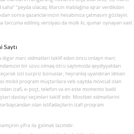
 sahə” “peyda olacaq. Mərcin məbləğinə iqrar verdikdən
kdən sonra qazanclarınızın hesabınıza çatmasını gözləyin.
 tərcümə edilmiş versiyası da mülk ki, qumar oynayan vaxt
 Saytı
 digər mərc xidmətləri təklif edən öncü onlayn mərc
mandamızın bir üzvü olmaq ötrü saytımızda qeydiyyatdan
eçərək sizi sürpriz bonuslar, heyranlıq uyandıran idman
üsusi mobil proqram müştərilərə veb-saytda mövcud olan
ndan izafi, e-poçt, telefon və en este momento bədii
təri dəstəyi seçimləri təklif edir. Mostbet xidmətlərini
ərbaycandan olan istifadəçilərin izafi proqram
əmçinin şifrə ilə gəlmək lazımdır.