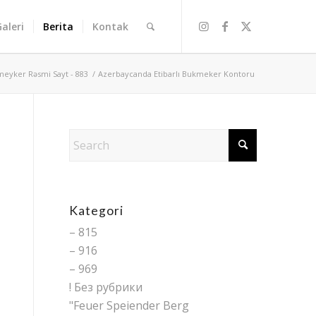
Galeri
Berita
Kontak
meyker Rəsmi Sayt - 883
/
Azerbaycanda Etibarlı Bukmeker Kontoru
Kategori
– 815
– 916
– 969
! Без рубрики
"Feuer Speiender Berg