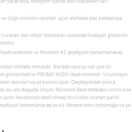
yararlana, həmçinin iştirak edə biləcəkləri cari
t və özgə stolüstü oyunlar üçün əlahiddə pəs kateqoriya
racao-dan ofşor lisenziyası əsasında fəaliyyət göstərən
inodur.
ivləşdirəcəksiniz və Mostbet AZ qeydiyyatı tamamlanacaq.
ndən istifadə etməkdir. Burada oyunçu var-yox öz
sını göstərməli və PROMO KODU daxil etməlidir. Unutmayın
dman mərcləri və ya kazino üçün. Qeydiyyatdan sonra
 bu anı diqqətlə izləyin. Nömrəni daxil etdikdən sonra ona
n şəxsi hesabınıza daxil olmaq ötrü tələb olunan parol.
t qeydiyyat tamamlanacaq və siz idmana mərc oynamağa və ya