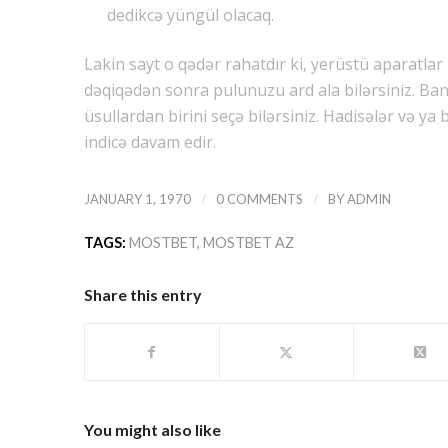
dedikcə yüngül olacaq.
Lakin sayt o qədər rahatdır ki, yerüstü aparatlar
dəqiqədən sonra pulunuzu ard ala bilərsiniz. Ba
üsullardan birini seçə bilərsiniz. Hadisələr və ya
indicə davam edir.
/
/
JANUARY 1, 1970
0 COMMENTS
BY
ADMIN
TAGS:
MOSTBET
,
MOSTBET AZ
Share this entry
You might also like