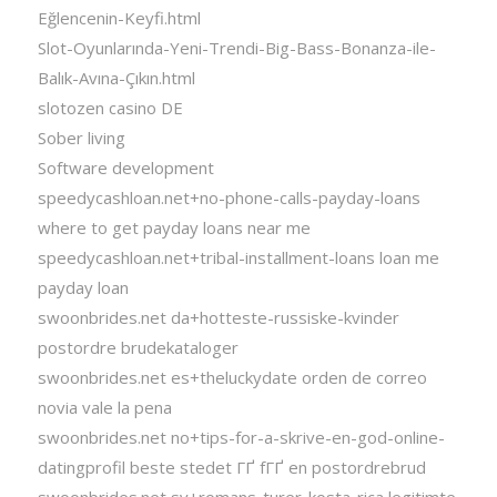
Eğlencenin-Keyfi.html
Slot-Oyunlarında-Yeni-Trendi-Big-Bass-Bonanza-ile-
Balık-Avına-Çıkın.html
slotozen casino DE
Sober living
Software development
speedycashloan.net+no-phone-calls-payday-loans
where to get payday loans near me
speedycashloan.net+tribal-installment-loans loan me
payday loan
swoonbrides.net da+hotteste-russiske-kvinder
postordre brudekataloger
swoonbrides.net es+theluckydate orden de correo
novia vale la pena
swoonbrides.net no+tips-for-a-skrive-en-god-online-
datingprofil beste stedet ГҐ fГҐ en postordrebrud