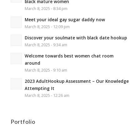
black mature women
March 8, 2025 - 8:34 pm
Meet your ideal gay sugar daddy now
March 8, 2025 - 12:09 pm
Discover your soulmate with black date hookup
March 8, 2025 - 9:34 am
Welcome towards best women chat room
around
March 8, 2025 - 9:10 am
2023 AdultHookup Assessment – Our Knowledge
Attempting It
March 8, 2025 - 12:26 am
Portfolio