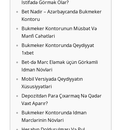
Istifadə Görmək Olar?
Bet Nadir – Azərbaycanda Bukmeker
Kontoru
Bukmeker Kontorunun Müsbət Və
Mənfi Cəhətləri
Bukmeker Kontorunda Qeydiyyat
1xbet
Bet-də Mərc Eləmək üçün Görkəmli
Idman Növləri
Mobil Versiyada Qeydiyyatın
Xüsusiyyətləri
Depozitdən Para Çıxarmaq Nə Qədər
Vaxt Aparır?
Bukmeker Kontorunda Idman
Mərclərinin Növləri
Hesabın Doldurulması Və Pul