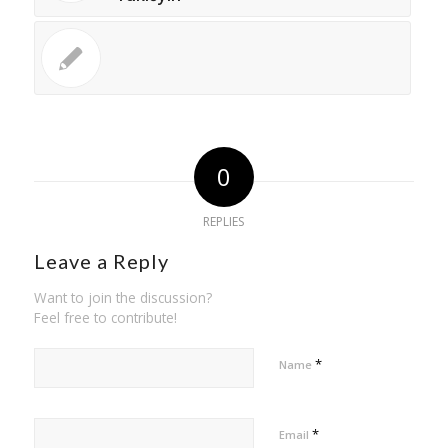
0
REPLIES
Leave a Reply
Want to join the discussion?
Feel free to contribute!
*
Name
*
Email