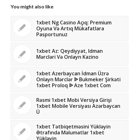
You might also like
1xbet Ng Casino Açıq: Premium
Oyuna Və Artıq Mükafatlara
Pasportunuz
1xbet Az: Qeydiyyat, Idman
Mərcləri Və Onlayn Kazino
1xbet Azerbaycan İdman Üzrə
Onlayn Mərclər ᐉ Bukmeker Şirkəti
1xbet Proloq ᐉ Aze 1xbet Com
Rəsmi 1xbet Mobi Versiya Girişi
1xbet Mobile Versiyası Azərbaycan
Ü
1xbet Tətbiqetməsini Yükləyin
Ətrafında Məlumatlar 1xbet
Yükləyin