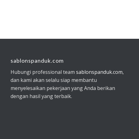
sablonspanduk.com
Hubungi professional team
sablonspanduk.com
,
dan kami akan selalu siap membantu
menyelesaikan pekerjaan yang Anda berikan
dengan hasil yang terbaik.