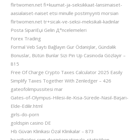
flirtwomen.net fi+kuumat-ja-seksikkaat-lansimaiset-
aasialaiset-naiset etsi minulle postimyynti morsian
flirtwomen.net tr+sicak-ve-seksi-meksikali-kadinlar
Posta SipariЕџi Gelin Д°ncelemeleri
Forex Trading
Formal Veb Saytı Bağlayın️ Gur Ödənişlər, Gündəlik
Bonuslar, Bütün Bunlar Sizi Pin Up Casinoda Gözləyir –
815
Free Of Charge Crypto Taxes Calculator 2025 Easily
Simplify Taxes Together With Zenledger – 426
gateofolimpussitesi mar
Gates-of-Olympus-Hilesi-ile-Kısa-Sürede-Nasıl-Başarı-
Elde-Edilir.html
girls-do-porn
goldspin casino DE
Hb Güvən Klinikası Özəl Klinikalar – 873
heartbrides.com de+internationale-statistiken-