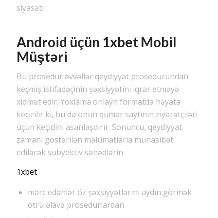
siyasəti
Android üçün 1xbet Mobil
Müştəri
Bu prosedur əvvəllər qeydiyyat prosedurundan
keçmiş istifadəçinin şəxsiyyətini iqrar etməyə
xidmət edir. Yoxlama onlayn formatda həyata
keçirilir ki, bu da onun qumar saytının ziyarətçiləri
üçün keçidini asanlaşdırır. Sonuncu, qeydiyyat
zamanı göstərilən məlumatlarla münasibət
ediləcək subyektiv sənədlərin
1xbet
mərc edənlər öz şəxsiyyətlərini aydın görmək
ötrü əlavə prosedurlardan