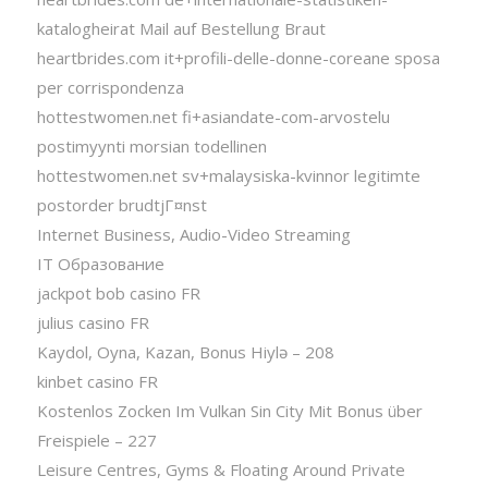
katalogheirat Mail auf Bestellung Braut
heartbrides.com it+profili-delle-donne-coreane sposa
per corrispondenza
hottestwomen.net fi+asiandate-com-arvostelu
postimyynti morsian todellinen
hottestwomen.net sv+malaysiska-kvinnor legitimte
postorder brudtjГ¤nst
Internet Business, Audio-Video Streaming
IT Образование
jackpot bob casino FR
julius casino FR
Kaydol, Oyna, Kazan, Bonus Hiylə – 208
kinbet casino FR
Kostenlos Zocken Im Vulkan Sin City Mit Bonus über
Freispiele – 227
Leisure Centres, Gyms & Floating Around Private