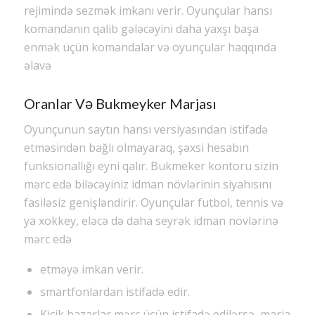
rejimində sezmək imkanı verir. Oyunçular hansı
komandanın qalib gələcəyini daha yaxşı başa
enmək üçün komandalar və oyunçular haqqında
əlavə
Oranlar Və Bukmeyker Marjası
Oyunçunun saytın hansı versiyasından istifadə
etməsindən bağlı olmayaraq, şəxsi hesabın
funksionallığı eyni qalır. Bukmeker kontoru sizin
mərc edə biləcəyiniz idman növlərinin siyahısını
fasiləsiz genişləndirir. Oyunçular futbol, ​​tennis və
ya xokkey, eləcə də daha seyrək idman növlərinə
mərc edə
etməyə imkan verir.
smartfonlardan istifadə edir.
Kiçik bazarlar mərc üçün istifadə edilərsə, marja