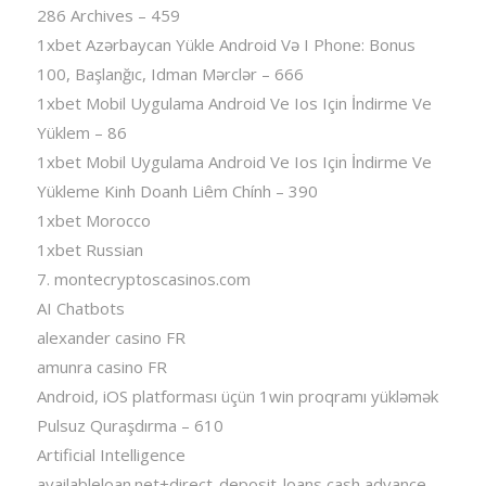
286 Archives – 459
1xbet Azərbaycan Yükle Android Və I Phone: Bonus
100, Başlanğıc, Idman Mərclər – 666
1xbet Mobil Uygulama Android Ve Ios Için İndirme Ve
Yüklem – 86
1xbet Mobil Uygulama Android Ve Ios Için İndirme Ve
Yükleme Kinh Doanh Liêm Chính – 390
1xbet Morocco
1xbet Russian
7. montecryptoscasinos.com
AI Chatbots
alexander casino FR
amunra casino FR
Android, iOS platforması üçün 1win proqramı yükləmək
Pulsuz Quraşdırma – 610
Artificial Intelligence
availableloan.net+direct-deposit-loans cash advance