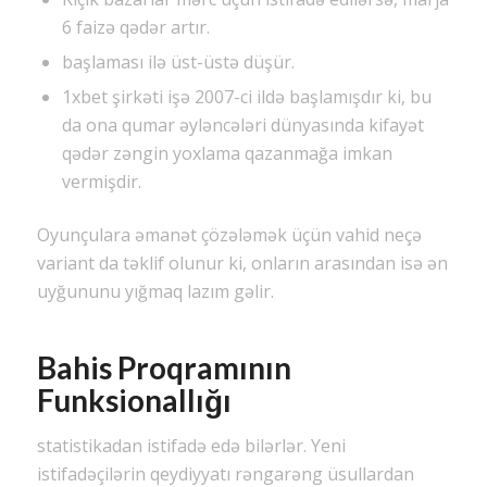
6 faizə qədər artır.
başlaması ilə üst-üstə düşür.
1xbet şirkəti işə 2007-ci ildə başlamışdır ki, bu
da ona qumar əyləncələri dünyasında kifayət
qədər zəngin yoxlama qazanmağa imkan
vermişdir.
Oyunçulara əmanət çözələmək üçün vahid neçə
variant da təklif olunur ki, onların arasından isə ən
uyğununu yığmaq lazım gəlir.
Bahis Proqramının
Funksionallığı
statistikadan istifadə edə bilərlər. Yeni
istifadəçilərin qeydiyyatı rəngarəng üsullardan