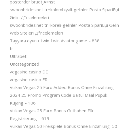
postorder brudtjÃ¤nst
swoonbrides.net tr+kolombiyali-gelinler Posta SipariЕџi
Gelin Д°ncelemeleri
swoonbrides.net tr+koreli-gelinler Posta SipariЕџi Gelin
Web Siteleri Д°ncelemeleri
Təyyarə oyunu 1win 1win Aviator game – 838
tr
Ultrabet
Uncategorized
vegasino casino DE
vegasino casino FR
Vulkan Vegas 25 Euro Added Bonus Ohne Einzahlung
2024 25 Promo Program Code Baitul Maal Pupuk
Kujang – 106
Vulkan Vegas 25 Euro Bonus Guthaben Für
Registrierung – 619
Vulkan Vegas 50 Freispiele Bonus Ohne Einzahlung ️ 50