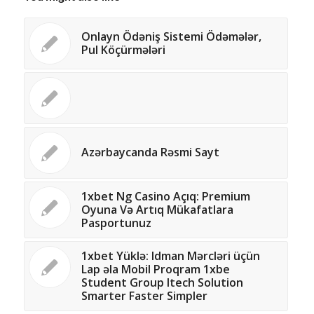
Onlayn Ödəniş Sistemi Ödəmələr,
Pul Köçürmələri
Azərbaycanda Rəsmi Sayt
1xbet Ng Casino Açıq: Premium
Oyuna Və Artıq Mükafatlara
Pasportunuz
1xbet Yüklə: Idman Mərcləri üçün
Lap əla Mobil Proqram 1xbe
Student Group Itech Solution
Smarter Faster Simpler