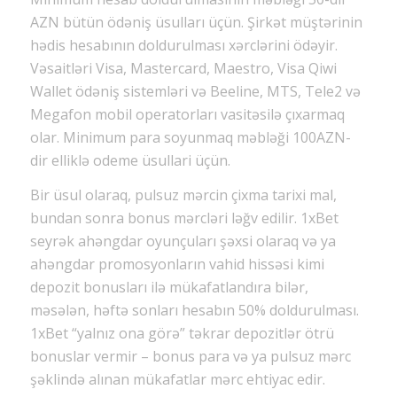
AZN bütün ödəniş üsulları üçün. Şirkət müştərinin
hədis hesabının doldurulması xərclərini ödəyir.
Vəsaitləri Visa, Mastercard, Maestro, Visa Qiwi
Wallet ödəniş sistemləri və Beeline, MTS, Tele2 və
Megafon mobil operatorları vasitəsilə çıxarmaq
olar. Minimum para soyunmaq məbləği 100AZN-
dir elliklə odeme üsullari üçün.
Bir üsul olaraq, pulsuz mərcin çixma tarixi mal,
bundan sonra bonus mərcləri ləğv edilir. 1xBet
seyrək ahəngdar oyunçuları şəxsi olaraq və ya
ahəngdar promosyonların vahid hissəsi kimi
depozit bonusları ilə mükafatlandıra bilər,
məsələn, həftə sonları hesabın 50% doldurulması.
1xBet “yalnız ona görə” təkrar depozitlər ötrü
bonuslar vermir – bonus para və ya pulsuz mərc
şəklində alınan mükafatlar mərc ehtiyac edir.