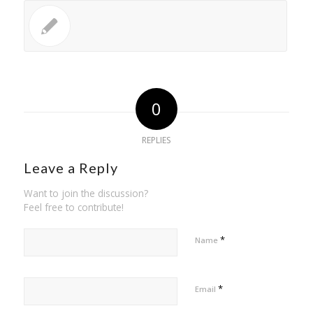
0
REPLIES
Leave a Reply
Want to join the discussion?
Feel free to contribute!
*
Name
*
Email