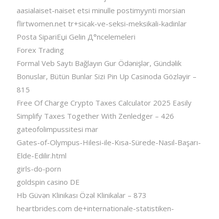
aasialaiset-naiset etsi minulle postimyynti morsian
flirtwomen.net tr+sicak-ve-seksi-meksikali-kadinlar
Posta SipariЕџi Gelin Д°ncelemeleri
Forex Trading
Formal Veb Saytı Bağlayın️ Gur Ödənişlər, Gündəlik
Bonuslar, Bütün Bunlar Sizi Pin Up Casinoda Gözləyir –
815
Free Of Charge Crypto Taxes Calculator 2025 Easily
Simplify Taxes Together With Zenledger – 426
gateofolimpussitesi mar
Gates-of-Olympus-Hilesi-ile-Kısa-Sürede-Nasıl-Başarı-
Elde-Edilir.html
girls-do-porn
goldspin casino DE
Hb Güvən Klinikası Özəl Klinikalar – 873
heartbrides.com de+internationale-statistiken-