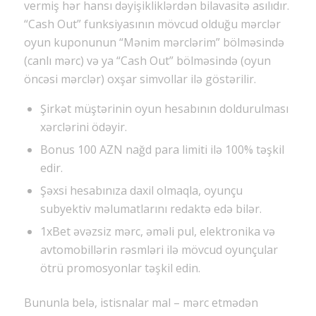
vermiş hər hansı dəyişikliklərdən bilavasitə asılıdır.
“Cash Out” funksiyasının mövcud olduğu mərclər
oyun kuponunun “Mənim mərclərim” bölməsində
(canlı mərc) və ya “Cash Out” bölməsində (oyun
öncəsi mərclər) oxşar simvollar ilə göstərilir.
Şirkət müştərinin oyun hesabının doldurulması
xərclərini ödəyir.
Bonus 100 AZN nağd para limiti ilə 100% təşkil
edir.
Şəxsi hesabınıza daxil olmaqla, oyunçu
subyektiv məlumatlarını redaktə edə bilər.
1xBet əvəzsiz mərc, əməli pul, elektronika və
avtomobillərin rəsmləri ilə mövcud oyunçular
ötrü promosyonlar təşkil edin.
Bununla belə, istisnalar mal – mərc etmədən