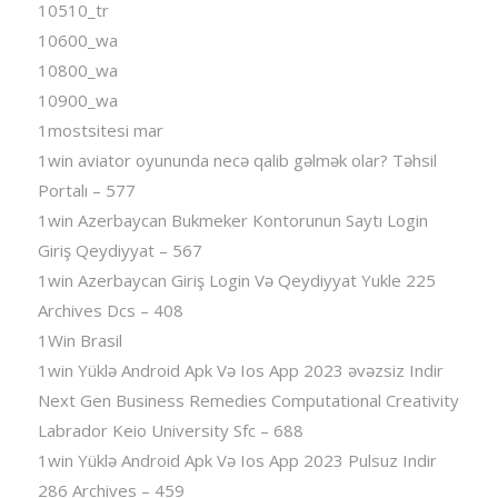
10510_tr
10600_wa
10800_wa
10900_wa
1mostsitesi mar
1win aviator oyununda necə qalib gəlmək olar? Təhsil
Portalı – 577
1win Azerbaycan Bukmeker Kontorunun Saytı Login
Giriş Qeydiyyat – 567
1win Azerbaycan Giriş Login Və Qeydiyyat Yukle 225
Archives Dcs – 408
1Win Brasil
1win Yüklə Android Apk Və Ios App 2023 əvəzsiz Indir
Next Gen Business Remedies Computational Creativity
Labrador Keio University Sfc – 688
1win Yüklə Android Apk Və Ios App 2023 Pulsuz Indir
286 Archives – 459