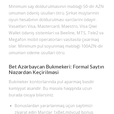
Minimum say doldurulmasının məbləği 50-dir AZN
ümumən ödəniş üsulları ötrü. Şirkət müştərinin
oyun hesabının doldurulması xərclərini ödəyir.
Vəsaitləri Visa, Mastercard, Maestro, Visa Qiwi
Wallet ödəniş sistemləri və Beeline, MTS, Tele2 və
Megafon mobil operatorları vasitəsilə çıxarmaq
olar. Minimum pul soyunmaq məbləği 100AZN-dir
ümumən odeme üsullari ötrü.
Bet Azərbaycan Bukmekeri: Formal Saytın
Nəzərdən Keçirilməsi
Bukmeker kontorlarında pul aparmaq bəsdir
kəmiyyət asandir. Bu məsələ haqqında uzun
burada oxuya bilərsiniz.
Bonuslardan yararlanmaq üçün saytimizi
ziyarət edin Mərclər 1xBet,mövcud bonus