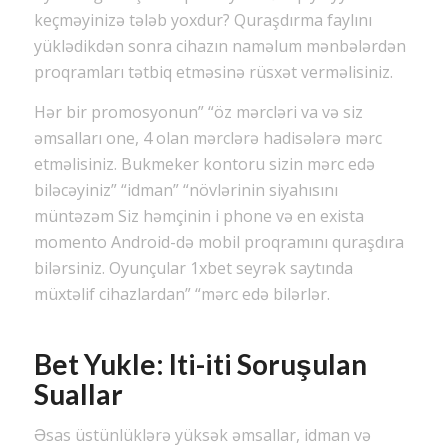
keçməyinizə tələb yoxdur? Quraşdırma faylını
yüklədikdən sonra cihazın naməlum mənbələrdən
proqramları tətbiq etməsinə rüsxət verməlisiniz.
Hər bir promosyonun” “öz mərcləri va və siz
əmsalları one, 4 olan mərclərə hadisələrə mərc
etməlisiniz. Bukmeker kontoru sizin mərc edə
biləcəyiniz” “idman” “növlərinin siyahısını
müntəzəm Siz həmçinin i phone və en exista
momento Android-də mobil proqramını quraşdıra
bilərsiniz. Oyunçular 1xbet seyrək saytında
müxtəlif cihazlardan” “mərc edə bilərlər.
Bet Yukle: Iti-iti Soruşulan
Suallar
Əsas üstünlüklərə yüksək əmsallar, idman və