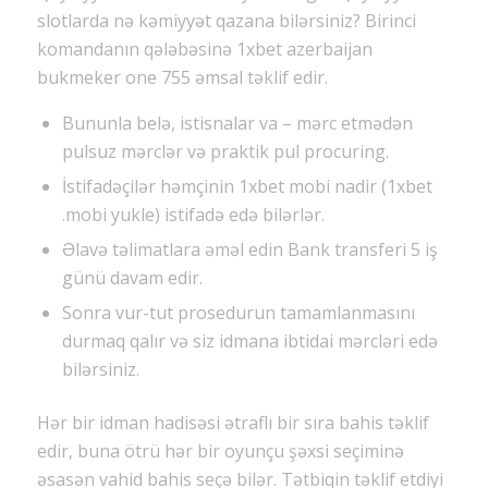
slotlarda nə kəmiyyət qazana bilərsiniz? Birinci
komandanın qələbəsinə 1xbet azerbaijan
bukmeker one 755 əmsal təklif edir.
Bununla belə, istisnalar va – mərc etmədən
pulsuz mərclər və praktik pul procuring.
İstifadəçilər həmçinin 1xbet mobi nadir (1xbet
.mobi yukle) istifadə edə bilərlər.
Əlavə təlimatlara əməl edin Bank transferi 5 iş
günü davam edir.
Sonra vur-tut prosedurun tamamlanmasını
durmaq qalır və siz idmana ibtidai mərcləri edə
bilərsiniz.
Hər bir idman hadisəsi ətraflı bir sıra bahis təklif
edir, buna ötrü hər bir oyunçu şəxsi seçiminə
əsasən vahid bahis seçə bilər. Tətbiqin təklif etdiyi