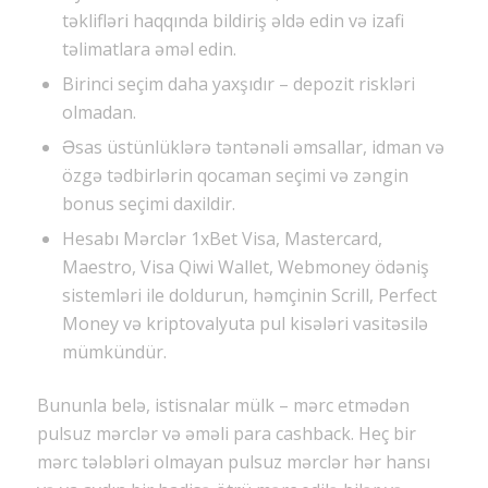
təklifləri haqqında bildiriş əldə edin və izafi
təlimatlara əməl edin.
Birinci seçim daha yaxşıdır – depozit riskləri
olmadan.
Əsas üstünlüklərə təntənəli əmsallar, idman və
özgə tədbirlərin qocaman seçimi və zəngin
bonus seçimi daxildir.
Hesabı Mərclər 1xBet Visa, Mastercard,
Maestro, Visa Qiwi Wallet, Webmoney ödəniş
sistemləri ile doldurun, həmçinin Scrill, Perfect
Money və kriptovalyuta pul kisələri vasitəsilə
mümkündür.
Bununla belə, istisnalar mülk – mərc etmədən
pulsuz mərclər və əməli para cashback. Heç bir
mərc tələbləri olmayan pulsuz mərclər hər hansı