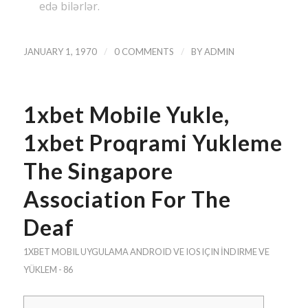
edə bilərlər.
/
/
JANUARY 1, 1970
0 COMMENTS
BY
ADMIN
1xbet Mobile Yukle,
1xbet Proqrami Yukleme
The Singapore
Association For The
Deaf
1XBET MOBIL UYGULAMA ANDROID VE IOS IÇIN İNDIRME VE
YÜKLEM - 86