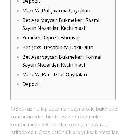
Depozit
Mərc Və Pul çıxarma Qaydaları
Bet Azərbaycan Bukmekeri: Rəsmi
Saytın Nəzərdən Keçirilməsi
Yenidən Depozit Bonusu
Bet şəxsi Hesabınıza Daxil Olun
Bet Azərbaycan Bukmekeri: Formal
Saytın Nəzərdən Keçirilməsi
Mərc Və Para Ixrac Qaydaları
Depozit
1xBet kazino lap qocaman beynəlxalq bukmeker
kontorlarından biridir. Hazırda bukmeker
kontorundan 400 mindən çox daimi ziyarətçi
istifadə edir. Əsas üstünlüklərə yüksək əmsallar,