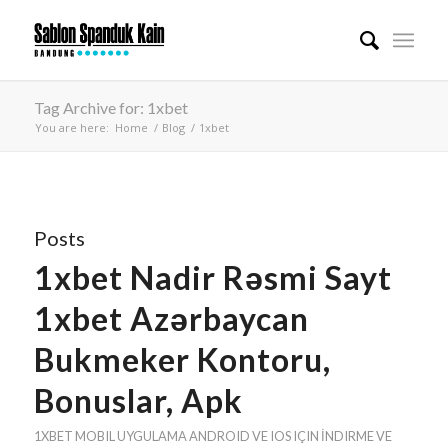
Tag Archive for: 1xbet
You are here:
Home
/
Blog
/
1xbet
Posts
1xbet Nadir Rəsmi Sayt
1xbet Azərbaycan
Bukmeker Kontoru,
Bonuslar, Apk
1XBET MOBIL UYGULAMA ANDROID VE IOS IÇIN İNDIRME VE