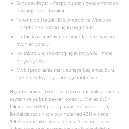
Səhv qeydiyyat – Pasportunuzu göndərməzdən
başlanğıc onu düzəldin.
1xbet mobil tətbiqi iOS, Android və Windows
Telephone cihazları üçün uyğundur.
Tətbiqdə rəsmi saytdan 1xbetdən bəzi kazino
oyunları yoxdur.
Oyunlara bədii baxmaq üçün başqa hər hansı
bir şərt yoxdur.
Mobil proqramla mərc etməyə başlamaq ötrü
1xBet qeydiyyatı yaratmağı unutmayın.
Əgər belədirsə, 1xbet sizin ötrü daha yüksək bahis
saytıdır və ya bukmеykеr kontoru. Maraq üçün
bildirək ki, 1xBet proloq mobil etdikdən sonra,
ibtidai depozitinizdə two hundred AZN-ə qədər
100% bonus əldə edə bilərsiniz. Yenilənən info