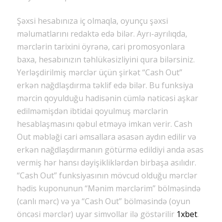
Şəxsi hesabınıza iç olmaqla, oyunçu şəxsi
məlumatlarını redaktə edə bilər. Ayrı-ayrılıqda,
mərclərin tarixini öyrənə, cari promosyonlara
baxa, hesabınızın təhlükəsizliyini qura bilərsiniz.
Yerləşdirilmiş mərclər üçün şirkət “Cash Out”
erkən nağdlaşdırma təklif edə bilər. Bu funksiya
mərcin qoyulduğu hadisənin cümlə nəticəsi aşkar
edilməmişdən ibtidai qoyulmuş mərclərin
hesablaşmasını qəbul etməyə imkan verir. Cash
Out məbləği cari əmsallara əsasən aydın edilir və
erkən nağdlaşdırmanın götürmə edildiyi anda əsas
vermiş hər hansı dəyişikliklərdən birbaşa asılıdır.
“Cash Out” funksiyasının mövcud olduğu mərclər
hədis kuponunun “Mənim mərclərim” bölməsində
(canlı mərc) və ya “Cash Out” bölməsində (oyun
öncəsi mərclər) uyar simvollar ilə göstərilir
1xbet
.