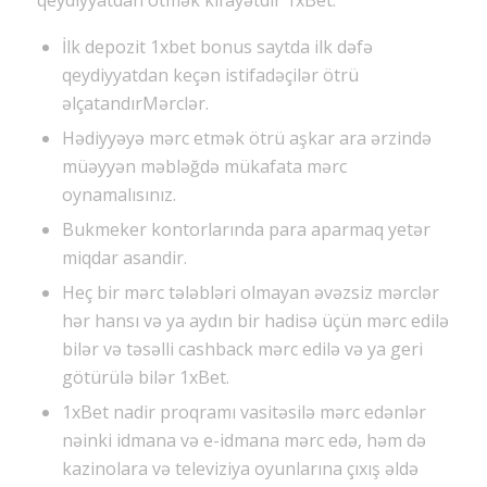
qeydiyyatdan ötmək kifayətdir 1xBet.
İlk depozit 1xbet bonus saytda ilk dəfə
qeydiyyatdan keçən istifadəçilər ötrü
əlçatandırMərclər.
Hədiyyəyə mərc etmək ötrü aşkar ara ərzində
müəyyən məbləğdə mükafata mərc
oynamalısınız.
Bukmeker kontorlarında para aparmaq yetər
miqdar asandir.
Heç bir mərc tələbləri olmayan əvəzsiz mərclər
hər hansı və ya aydın bir hadisə üçün mərc edilə
bilər və təsəlli cashback mərc edilə və ya geri
götürülə bilər 1xBet.
1xBet nadir proqramı vasitəsilə mərc edənlər
nəinki idmana və e-idmana mərc edə, həm də
kazinolara və televiziya oyunlarına çıxış əldə