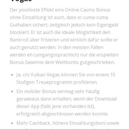
Der positivste Effekt eins Online Casino Bonus
ohne Einzahlung ist auch, dass er cuma-cuma
Guthaben sichert, zeitgleich jedoch kein Eigengeld
blockiert. Er ist auch die ideale Möglichkeit den
Bankroll über frisieren und wirklich dafür sollte er
auch genutzt werden. In den meisten Fällen
werden eh (umgangssprachlich) nur die erspielten
Bonus Gewinne dem Wettkonto gutgeschrieben.
Ja, c/o Vulkan Vegas können Sie von einem 10
Stufigen Treueprogramm profitieren.
Ein mobiler Bonus vermag sehr häufig
geradeaus dann erhalten, wenn der Download
dieser App (falls jene vorhanden ist),
erfolgreich abgeschlossen werden konnte.
Mehr Cashback, höhere Einzahlungsboni sowie