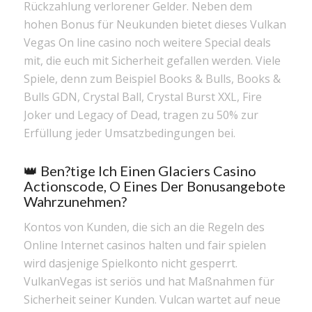
Rückzahlung verlorener Gelder. Neben dem
hohen Bonus für Neukunden bietet dieses Vulkan
Vegas On line casino noch weitere Special deals
mit, die euch mit Sicherheit gefallen werden. Viele
Spiele, denn zum Beispiel Books & Bulls, Books &
Bulls GDN, Crystal Ball, Crystal Burst XXL, Fire
Joker und Legacy of Dead, tragen zu 50% zur
Erfüllung jeder Umsatzbedingungen bei.
👑 Ben?tige Ich Einen Glaciers Casino
Actionscode, O Eines Der Bonusangebote
Wahrzunehmen?
Kontos von Kunden, die sich an die Regeln des
Online Internet casinos halten und fair spielen
wird dasjenige Spielkonto nicht gesperrt.
VulkanVegas ist seriös und hat Maßnahmen für
Sicherheit seiner Kunden. Vulcan wartet auf neue