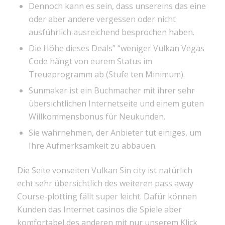
Dennoch kann es sein, dass unsereins das eine
oder aber andere vergessen oder nicht
ausführlich ausreichend besprochen haben.
Die Höhe dieses Deals” “weniger Vulkan Vegas
Code hängt von eurem Status im
Treueprogramm ab (Stufe ten Minimum).
Sunmaker ist ein Buchmacher mit ihrer sehr
übersichtlichen Internetseite und einem guten
Willkommensbonus für Neukunden.
Sie wahrnehmen, der Anbieter tut einiges, um
Ihre Aufmerksamkeit zu abbauen.
Die Seite vonseiten Vulkan Sin city ist natürlich
echt sehr übersichtlich des weiteren pass away
Course-plotting fällt super leicht. Dafür können
Kunden das Internet casinos die Spiele aber
komfortabel des anderen mit nur unserem Klick