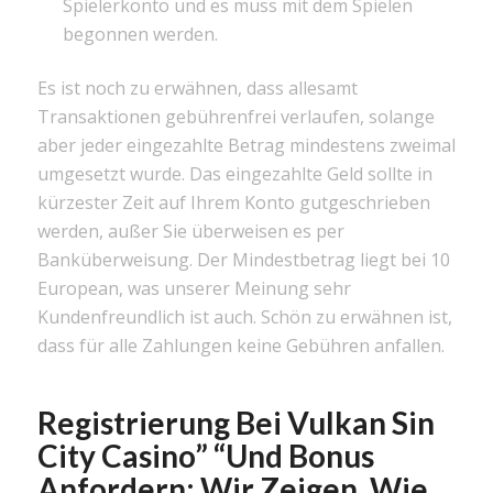
Spielerkonto und es muss mit dem Spielen
begonnen werden.
Es ist noch zu erwähnen, dass allesamt
Transaktionen gebührenfrei verlaufen, solange
aber jeder eingezahlte Betrag mindestens zweimal
umgesetzt wurde. Das eingezahlte Geld sollte in
kürzester Zeit auf Ihrem Konto gutgeschrieben
werden, außer Sie überweisen es per
Banküberweisung. Der Mindestbetrag liegt bei 10
European, was unserer Meinung sehr
Kundenfreundlich ist auch. Schön zu erwähnen ist,
dass für alle Zahlungen keine Gebühren anfallen.
Registrierung Bei Vulkan Sin
City Casino” “Und Bonus
Anfordern: Wir Zeigen, Wie