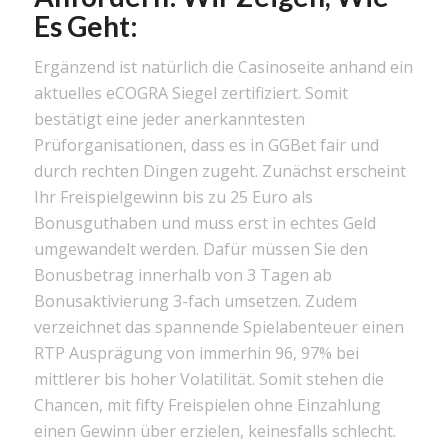
Es Geht:
Ergänzend ist natürlich die Casinoseite anhand ein
aktuelles eCOGRA Siegel zertifiziert. Somit
bestätigt eine jeder anerkanntesten
Prüforganisationen, dass es in GGBet fair und
durch rechten Dingen zugeht. Zunächst erscheint
Ihr Freispielgewinn bis zu 25 Euro als
Bonusguthaben und muss erst in echtes Geld
umgewandelt werden. Dafür müssen Sie den
Bonusbetrag innerhalb von 3 Tagen ab
Bonusaktivierung 3-fach umsetzen. Zudem
verzeichnet das spannende Spielabenteuer einen
RTP Ausprägung von immerhin 96, 97% bei
mittlerer bis hoher Volatilität. Somit stehen die
Chancen, mit fifty Freispielen ohne Einzahlung
einen Gewinn über erzielen, keinesfalls schlecht.