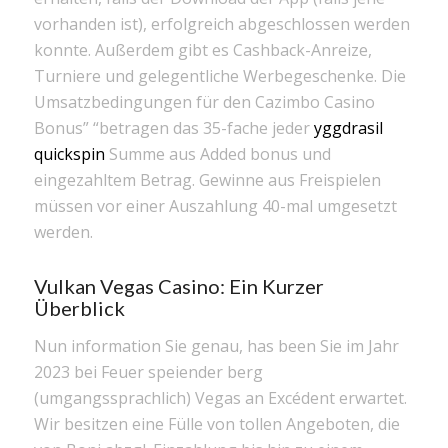
vorhanden ist), erfolgreich abgeschlossen werden
konnte. Außerdem gibt es Cashback-Anreize,
Turniere und gelegentliche Werbegeschenke. Die
Umsatzbedingungen für den Cazimbo Casino
Bonus” “betragen das 35-fache jeder
yggdrasil
quickspin
Summe aus Added bonus und
eingezahltem Betrag. Gewinne aus Freispielen
müssen vor einer Auszahlung 40-mal umgesetzt
werden.
Vulkan Vegas Casino: Ein Kurzer
Überblick
Nun information Sie genau, has been Sie im Jahr
2023 bei Feuer speiender berg
(umgangssprachlich) Vegas an Excédent erwartet.
Wir besitzen eine Fülle von tollen Angeboten, die