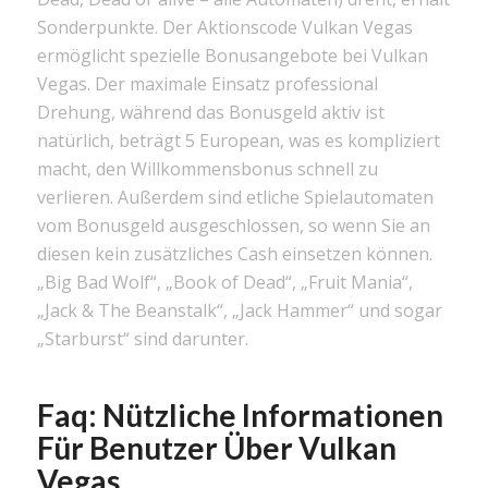
Sonderpunkte. Der Aktionscode Vulkan Vegas
ermöglicht spezielle Bonusangebote bei Vulkan
Vegas. Der maximale Einsatz professional
Drehung, während das Bonusgeld aktiv ist
natürlich, beträgt 5 European, was es kompliziert
macht, den Willkommensbonus schnell zu
verlieren. Außerdem sind etliche Spielautomaten
vom Bonusgeld ausgeschlossen, so wenn Sie an
diesen kein zusätzliches Cash einsetzen können.
„Big Bad Wolf“, „Book of Dead“, „Fruit Mania“,
„Jack & The Beanstalk“, „Jack Hammer“ und sogar
„Starburst“ sind darunter.
Faq: Nützliche Informationen
Für Benutzer Über Vulkan
Vegas