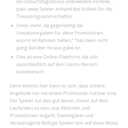
ein Geburtstagsbonus sind weitere Vorteile,
pass away Spieler anhand das Vulkan Sin city
Treueprogramm erhalten.
Umso mehr, da gegenseitig die
Umsatzvorgaben für diese Promotionen
enorm im Rahmen halten,” “has been nicht
gang darüber hinaus gäbe ist.
Dies ist eine Online-Plattform, die sich
ausschließlich auf den Casino-Bereich
konzentriert.
Denn ebenso hier kann es sein, dass sichere
Angebote nur mit einem Promocode nutzbar sind.
Der Spieler tut also gut daran, immer auf dem
Laufenden zu sein, was Aktionen und
Promotionen angeht. Stammgäste und
herausragend fleißige Spieler sein auf diese Weise