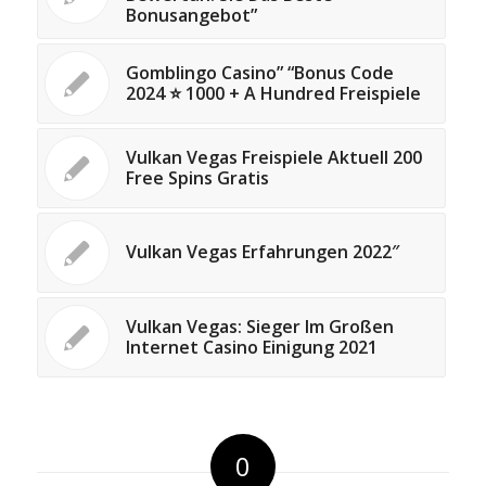
Bonusangebot”
Gomblingo Casino” “Bonus Code
2024 ⭐️ 1000 + A Hundred Freispiele
Vulkan Vegas Freispiele Aktuell 200
Free Spins Gratis
Vulkan Vegas Erfahrungen 2022″
Vulkan Vegas: Sieger Im Großen
Internet Casino Einigung 2021
0