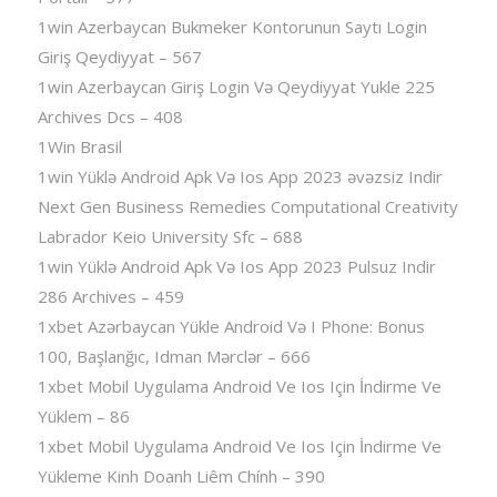
1win Azerbaycan Bukmeker Kontorunun Saytı Login
Giriş Qeydiyyat – 567
1win Azerbaycan Giriş Login Və Qeydiyyat Yukle 225
Archives Dcs – 408
1Win Brasil
1win Yüklə Android Apk Və Ios App 2023 əvəzsiz Indir
Next Gen Business Remedies Computational Creativity
Labrador Keio University Sfc – 688
1win Yüklə Android Apk Və Ios App 2023 Pulsuz Indir
286 Archives – 459
1xbet Azərbaycan Yükle Android Və I Phone: Bonus
100, Başlanğıc, Idman Mərclər – 666
1xbet Mobil Uygulama Android Ve Ios Için İndirme Ve
Yüklem – 86
1xbet Mobil Uygulama Android Ve Ios Için İndirme Ve
Yükleme Kinh Doanh Liêm Chính – 390