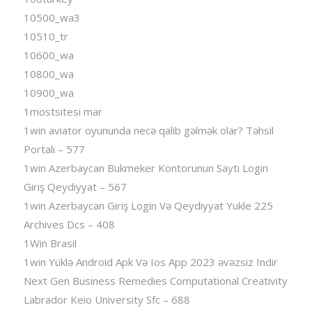
10500_wa3
10510_tr
10600_wa
10800_wa
10900_wa
1mostsitesi mar
1win aviator oyununda necə qalib gəlmək olar? Təhsil
Portalı – 577
1win Azerbaycan Bukmeker Kontorunun Saytı Login
Giriş Qeydiyyat – 567
1win Azerbaycan Giriş Login Və Qeydiyyat Yukle 225
Archives Dcs – 408
1Win Brasil
1win Yüklə Android Apk Və Ios App 2023 əvəzsiz Indir
Next Gen Business Remedies Computational Creativity
Labrador Keio University Sfc – 688