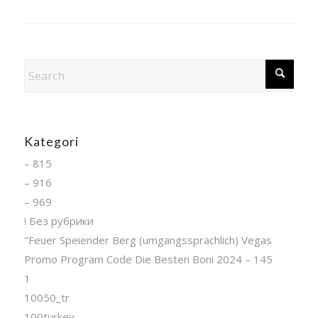
Kategori
– 815
– 916
– 969
! Без рубрики
"Feuer Speiender Berg (umgangssprachlich) Vegas
Promo Program Code Die Besten Boni 2024 – 145
1
10050_tr
100turkey