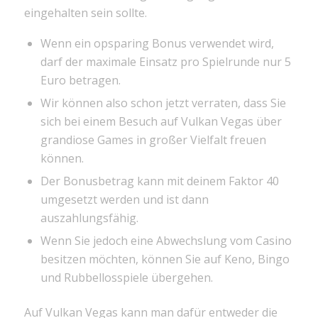
eingehalten sein sollte.
Wenn ein opsparing Bonus verwendet wird,
darf der maximale Einsatz pro Spielrunde nur 5
Euro betragen.
Wir können also schon jetzt verraten, dass Sie
sich bei einem Besuch auf Vulkan Vegas über
grandiose Games in großer Vielfalt freuen
können.
Der Bonusbetrag kann mit deinem Faktor 40
umgesetzt werden und ist dann
auszahlungsfähig.
Wenn Sie jedoch eine Abwechslung vom Casino
besitzen möchten, können Sie auf Keno, Bingo
und Rubbellosspiele übergehen.
Auf Vulkan Vegas kann man dafür entweder die