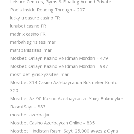
Leisure Centres, Gyms & Floating Around Private
Pools Inside Reading Through – 207
lucky treasure casino FR
lunubet casino FR
madnix casino FR
marbahisgirisitesi mar
marsbahissitesi mar
Mosbet: Onlayn Kazino Və Idman Mərcləri – 479
Mosbet: Onlayn Kazino Və Idman Mərcləri – 997
most-bet-giris.xyzsitesi mar
Mostbet 314 Casino Azərbaycanda Bukmeker Konto –
320
Mostbet Az-90 Kazino Azerbaycan ən Yaxşı Bukmeyker
Rəsmi Sayt – 883
mostbet azerbaijan
Mostbet Casino Azerbaycan Online – 835
Mostbet Hindistan Rəsmi Saytı 25,000 əvəzsiz Oyna