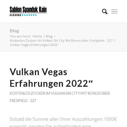
Blog
You are here:
Home
/
Blog
/
Kostenlos Zocken Im Vulkan Sin City Mit Bonus über Freispiele - 227
/
Vulkan Vegas Erfahrungen 2022″
Vulkan Vegas
Erfahrungen 2022″
KOSTENLOS ZOCKEN IM VULKAN SIN CITY MIT BONUS ÜBER
FREISPIELE - 227
Sobald die Summe aller Ihrer Auszahlungen 1000€
erreicht, werden Sie aufgefordert eine