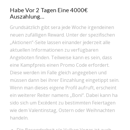
Habe Vor 2 Tagen Eine 4000€
Auszahlung…
Grundsätzlich gibt sera jede Woche irgendeinen
neuen zufälligen Reward. Unter der spezifischen
„Aktionen“-Seite lassen einander jederzeit alle
aktuellen Informationen zu verfügbaren
Angeboten finden. Teilweise kann es sein, dass
eine Kampfpreis einen Promo Code erfordert.
Diese werden im Falle gleich angegeben und
müssen dann bei ihrer Einzahlung eingetippt sein.
Wenn man dieses eigene Profil aufruft, erscheint
ein weiterer Reiter namens „Boni“. Dabei kann ha
sido sich um Excédent zu bestimmten Feiertagen
wie dem Valentinstag, Ostern oder Weihnachten
handeln.