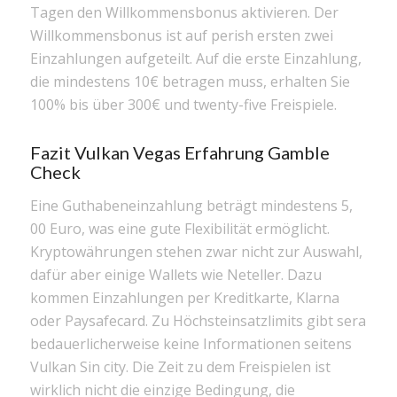
Tagen den Willkommensbonus aktivieren. Der
Willkommensbonus ist auf perish ersten zwei
Einzahlungen aufgeteilt. Auf die erste Einzahlung,
die mindestens 10€ betragen muss, erhalten Sie
100% bis über 300€ und twenty-five Freispiele.
Fazit Vulkan Vegas Erfahrung Gamble
Check
Eine Guthabeneinzahlung beträgt mindestens 5,
00 Euro, was eine gute Flexibilität ermöglicht.
Kryptowährungen stehen zwar nicht zur Auswahl,
dafür aber einige Wallets wie Neteller. Dazu
kommen Einzahlungen per Kreditkarte, Klarna
oder Paysafecard. Zu Höchsteinsatzlimits gibt sera
bedauerlicherweise keine Informationen seitens
Vulkan Sin city. Die Zeit zu dem Freispielen ist
wirklich nicht die einzige Bedingung, die