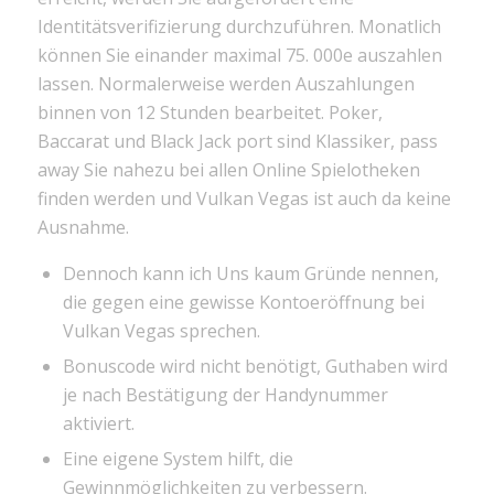
Identitätsverifizierung durchzuführen. Monatlich
können Sie einander maximal 75. 000e auszahlen
lassen. Normalerweise werden Auszahlungen
binnen von 12 Stunden bearbeitet. Poker,
Baccarat und Black Jack port sind Klassiker, pass
away Sie nahezu bei allen Online Spielotheken
finden werden und Vulkan Vegas ist auch da keine
Ausnahme.
Dennoch kann ich Uns kaum Gründe nennen,
die gegen eine gewisse Kontoeröffnung bei
Vulkan Vegas sprechen.
Bonuscode wird nicht benötigt, Guthaben wird
je nach Bestätigung der Handynummer
aktiviert.
Eine eigene System hilft, die
Gewinnmöglichkeiten zu verbessern.