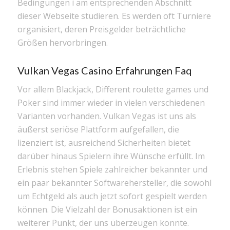
Bedingungen i am entsprechenden Abschnitt
dieser Webseite studieren. Es werden oft Turniere
organisiert, deren Preisgelder beträchtliche
Größen hervorbringen.
Vulkan Vegas Casino Erfahrungen Faq
Vor allem Blackjack, Different roulette games und
Poker sind immer wieder in vielen verschiedenen
Varianten vorhanden. Vulkan Vegas ist uns als
äußerst seriöse Plattform aufgefallen, die
lizenziert ist, ausreichend Sicherheiten bietet
darüber hinaus Spielern ihre Wünsche erfüllt. Im
Erlebnis stehen Spiele zahlreicher bekannter und
ein paar bekannter Softwarehersteller, die sowohl
um Echtgeld als auch jetzt sofort gespielt werden
können. Die Vielzahl der Bonusaktionen ist ein
weiterer Punkt, der uns überzeugen konnte.