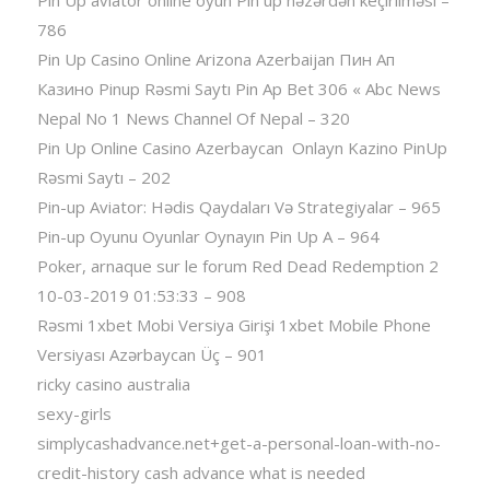
786
Pin Up Casino Online Arizona Azerbaijan Пин Ап
Казино Pinup Rəsmi Saytı Pin Ap Bet 306 « Abc News
Nepal No 1 News Channel Of Nepal – 320
Pin Up Online Casino Azerbaycan ️ Onlayn Kazino PinUp
Rəsmi Saytı – 202
Pin-up Aviator: Hədis Qaydaları Və Strategiyalar – 965
Pin-up Oyunu Oyunlar Oynayın Pin Up A – 964
Poker, arnaque sur le forum Red Dead Redemption 2
10-03-2019 01:53:33 – 908
Rəsmi 1xbet Mobi Versiya Girişi 1xbet Mobile Phone
Versiyası Azərbaycan Üç – 901
ricky casino australia
sexy-girls
simplycashadvance.net+get-a-personal-loan-with-no-
credit-history cash advance what is needed