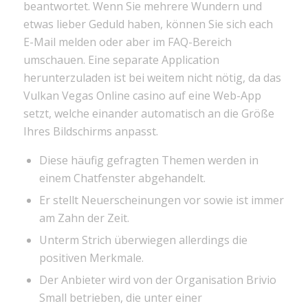
beantwortet. Wenn Sie mehrere Wundern und
etwas lieber Geduld haben, können Sie sich each
E-Mail melden oder aber im FAQ-Bereich
umschauen. Eine separate Application
herunterzuladen ist bei weitem nicht nötig, da das
Vulkan Vegas Online casino auf eine Web-App
setzt, welche einander automatisch an die Größe
Ihres Bildschirms anpasst.
Diese häufig gefragten Themen werden in
einem Chatfenster abgehandelt.
Er stellt Neuerscheinungen vor sowie ist immer
am Zahn der Zeit.
Unterm Strich überwiegen allerdings die
positiven Merkmale.
Der Anbieter wird von der Organisation Brivio
Small betrieben, die unter einer