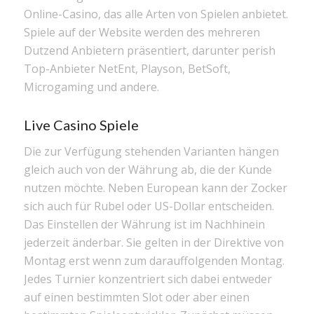
Online-Casino, das alle Arten von Spielen anbietet.
Spiele auf der Website werden des mehreren
Dutzend Anbietern präsentiert, darunter perish
Top-Anbieter NetEnt, Playson, BetSoft,
Microgaming und andere.
Live Casino Spiele
Die zur Verfügung stehenden Varianten hängen
gleich auch von der Währung ab, die der Kunde
nutzen möchte. Neben European kann der Zocker
sich auch für Rubel oder US-Dollar entscheiden.
Das Einstellen der Währung ist im Nachhinein
jederzeit änderbar. Sie gelten in der Direktive von
Montag erst wenn zum darauffolgenden Montag.
Jedes Turnier konzentriert sich dabei entweder
auf einen bestimmten Slot oder aber einen