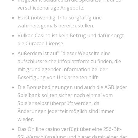
verschiedenartige Angebote.
Es ist notwendig, Info sorgfältig und
wahrheitsgemäß bereitzustellen.
Vulkan Casino ist kein Betrug und dafür sorgt
die Curacao License.
Außerdem ist auf” “dieser Webseite eine
aufschlussreiche Infoplattform zu finden, die
mit grundlegender Information bei der
Beseitigung von Unklarheiten hilft.
Die Bonusbedingungen und auch die AGB jeder
Spielbank sollten sicher noch einmal vom
Spieler selbst überprüft werden, da
Änderungen jederzeit möglich sind immer
wieder.
Das On line casino verfügt über eine 256-Bit-
SSL-Verschlüsselung und bietet damit einer der