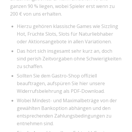
ganzen 90 % liegen, wobei Spieler erst wenn zu
200 € von uns erhalten.
Hierzu gehören klassische Games wie Sizzling
Hot, Früchte Slots, Slots für Naturliebhaber
oder Aktionsangebote in allen Variationen.
Das hört sich insgesamt sehr kurz an, doch
sind perish Zeitvorgaben ohne Schwierigkeiten
zu schaffen.
Sollten Sie dem Gastro-Shop offiziell
beauftragen, aufspüren Sie hier unsere
Widerrufsbelehrung als PDF-Download.
Wobei Mindest- und Maximalbeträge von der
gewählten Bankoption abhängen und den
entsprechenden Zahlungsbedingungen zu
entnehmen sind.