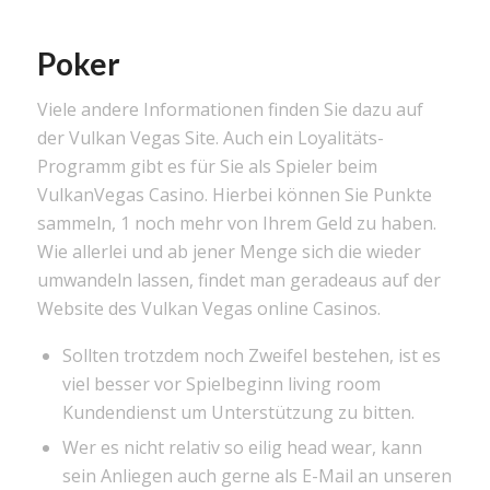
Poker
Viele andere Informationen finden Sie dazu auf
der Vulkan Vegas Site. Auch ein Loyalitäts-
Programm gibt es für Sie als Spieler beim
VulkanVegas Casino. Hierbei können Sie Punkte
sammeln, 1 noch mehr von Ihrem Geld zu haben.
Wie allerlei und ab jener Menge sich die wieder
umwandeln lassen, findet man geradeaus auf der
Website des Vulkan Vegas online Casinos.
Sollten trotzdem noch Zweifel bestehen, ist es
viel besser vor Spielbeginn living room
Kundendienst um Unterstützung zu bitten.
Wer es nicht relativ so eilig head wear, kann
sein Anliegen auch gerne als E-Mail an unseren