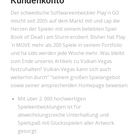
Der schwedische Softwareentwickler Play´n GO
mischt seit 2005 auf dem Markt mit und cap die
Herzen der Spieler mit seinem beliebten Spiel
Book of Dead i am Sturm erobert. Bisher hat Play
´n MOVE mehr als 200 Spiele in seinem Portfolio
und ha sido werden jede Woche mehr. Was bleibt
zum Ende unseres Artikels zu Vulkan Vegas
festzuhalten? Vulkan Vegas kann sich auch
weiterhin durch” “seinem großen Spielangebot
sowie seiner ansprechenden Homepage beweisen.
Mit über 2. 000 hochwertigen
Spieleentwicklungen ist für
abwechslungsreiche Unterhaltung und
Spielspaß mit Glücksspielen aller Artwork
gesorgt.