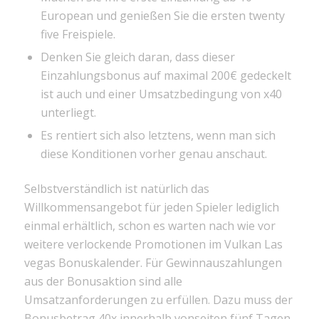
European und genießen Sie die ersten twenty
five Freispiele.
Denken Sie gleich daran, dass dieser
Einzahlungsbonus auf maximal 200€ gedeckelt
ist auch und einer Umsatzbedingung von x40
unterliegt.
Es rentiert sich also letztens, wenn man sich
diese Konditionen vorher genau anschaut.
Selbstverständlich ist natürlich das
Willkommensangebot für jeden Spieler lediglich
einmal erhältlich, schon es warten nach wie vor
weitere verlockende Promotionen im Vulkan Las
vegas Bonuskalender. Für Gewinnauszahlungen
aus der Bonusaktion sind alle
Umsatzanforderungen zu erfüllen. Dazu muss der
Bonusbetrag 40x innerhalb vonseiten fünf Tagen