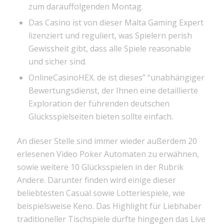
zum darauffolgenden Montag.
Das Casino ist von dieser Malta Gaming Expert
lizenziert und reguliert, was Spielern perish
Gewissheit gibt, dass alle Spiele reasonable
und sicher sind.
OnlineCasinoHEX. de ist dieses” “unabhängiger
Bewertungsdienst, der Ihnen eine detaillierte
Exploration der führenden deutschen
Glücksspielseiten bieten sollte einfach.
An dieser Stelle sind immer wieder außerdem 20
erlesenen Video Poker Automaten zu erwähnen,
sowie weitere 10 Glücksspielen in der Rubrik
Andere. Darunter finden wird einige dieser
beliebtesten Casual sowie Lotteriespiele, wie
beispielsweise Keno. Das Highlight für Liebhaber
traditioneller Tischspiele dürfte hingegen das Live