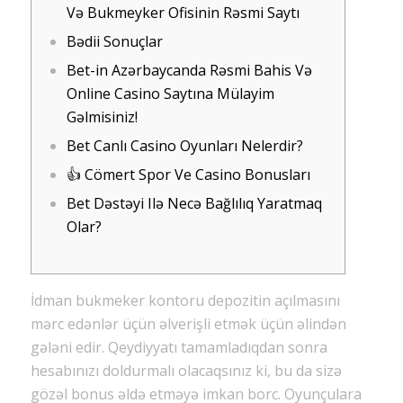
Və Bukmeyker Ofisinin Rəsmi Saytı
Bədii Sonuçlar
Bet-in Azərbaycanda Rəsmi Bahis Və
Online Casino Saytına Mülayim
Gəlmisiniz!
Bet Canlı Casino Oyunları Nelerdir?
👍 Cömert Spor Ve Casino Bonusları
Bet Dəstəyi Ilə Necə Bağlılıq Yaratmaq
Olar?
İdman bukmeker kontoru depozitin açılmasını
mərc edənlər üçün əlverişli etmək üçün əlindən
gələni edir. Qeydiyyatı tamamladıqdan sonra
hesabınızı doldurmalı olacaqsınız ki, bu da sizə
gözəl bonus əldə etməyə imkan borc. Oyunçulara