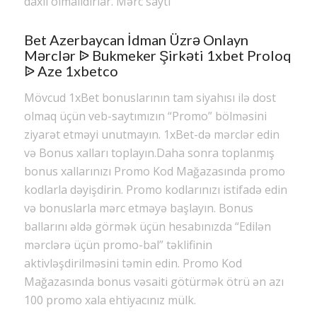
daxil olmalıdırlar. Mərc saytı
Bet Azerbaycan İdman Üzrə Onlayn
Mərclər ᐉ Bukmeker Şirkəti 1xbet Proloq
ᐉ Aze 1xbetco
Mövcud 1xBet bonuslarının tam siyahısı ilə dost
olmaq üçün veb-saytımızın “Promo” bölməsini
ziyarət etməyi unutmayın. 1xBet-də mərclər edin
və Bonus xalları toplayın.Daha sonra toplanmış
bonus xallarınızı Promo Kod Mağazasında promo
kodlarla dəyişdirin. Promo kodlarınızı istifadə edin
və bonuslarla mərc etməyə başlayın. Bonus
ballarını əldə görmək üçün hesabınızda “Edilən
mərclərə üçün promo-bal” təklifinin
aktivləşdirilməsini təmin edin. Promo Kod
Mağazasında bonus vəsaiti götürmək ötrü ən azı
100 promo xala ehtiyacınız mülk.