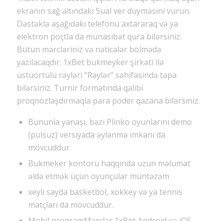
ekranın sağ altındakı Sual ver düyməsini vurun.
Dəstəklə aşağıdakı telefonu axtararaq və ya
elektron poçtla da münasibət qura bilərsiniz.
Bütün mərcləriniz və nəticələr bölmədə
yazılacaqdır. 1xBet bukmeyker şirkəti ilə
üstüörtülü rəyləri “Rəylər” səhifəsində tapa
bilərsiniz. Turnir formatında qalibi
proqnozlaşdırmaqla para poder qazana bilərsiniz.
Bununla yanaşı, bəzi Plinko oyunlarını demo
(pulsuz) versiyada əylənmə imkanı da
mövcuddur.
Bukmeker kontoru haqqında uzun məlumat
əldə etmək üçün oyunçular müntəzəm
xeyli sayda basketbol, ​​xokkey və ya tennis
matçları da mövcuddur.
Mobil proqramMərclər 1xBet Android və iOS