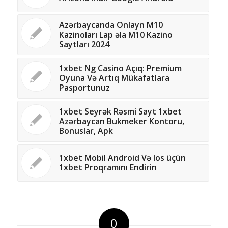
Azərbaycanda Onlayn M10
Kazinoları️ Lap əla M10 Kazino
Saytları 2024
1xbet Ng Casino Açıq: Premium
Oyuna Və Artıq Mükafatlara
Pasportunuz
1xbet Seyrək Rəsmi Sayt 1xbet
Azərbaycan Bukmeker Kontoru,
Bonuslar, Apk
1xbet Mobil Android Və Ios üçün
1xbet Proqramını Endirin
0