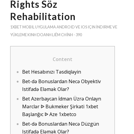
Rights Söz
Rehabilitation
1XBET MOBIL UYGULAMA ANDROID VE IOS IÇIN İNDIRME VE
YÜKLEME KINH DOANH LIÊM CHÍNH - 390
Content
Bet Hesabınızı Təsdiqləyin
Bet-də Bonuslardan Necə Obyektiv
Istifadə Eləmək Olar?
Bet Azerbaycan İdman Üzrə Onlayn
Mərclər ᐉ Bukmeker Şirkəti 1xbet
Başlanğıc ᐉ Aze 1xbetco
Bet-də Bonuslardan Necə Düzgün
Istifadə Eləmək Olar?