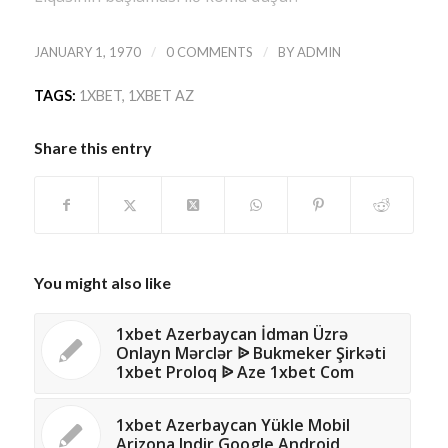
/
/
JANUARY 1, 1970
0 COMMENTS
BY
ADMIN
TAGS:
1XBET
,
1XBET AZ
Share this entry
You might also like
1xbet Azerbaycan İdman Üzrə
Onlayn Mərclər ᐉ Bukmeker Şirkəti
1xbet Proloq ᐉ Aze 1xbet Com
1xbet Azerbaycan Yükle Mobil
Arizona Indir Google Android