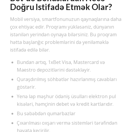
Doğru Istifadə Etmək Olar?
Mobil versiya, smartfonunuzun qaynaqlarına daha
çox ehtiyac edir. Proqramı yükləsəniz, dünyanın
istənilən yerindən oynaya bilərsiniz. Bu proqram
hətta başlanğıc problemlərini də yeniləməklə
istifadə edilə bilər.
Bundan artıq, 1xBet Visa, Mastercard və
Maestro depozitlərini dəstəkləyir.
Quraşdırılmış söhbətlər hazırlanmış cavabları
göstərir.
Yenə lap məşhur ödəniş üsulları elektron pul
kisələri, həmçinin debet və kredit kartlarıdır.
Bu səbəbdən qumarbazlar
Çıxarılması oxşarı vermə sistemləri tərəfindən
həyata keçirilir.