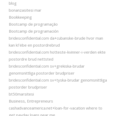
blog
bonanzasitesi mar
Bookkeeping
Bootcamp de programação
Bootcamp de programación
bridesconfidential.com da+cubanske-brude hvor man
kan kГёbe en postordrebrud
bridesconfidential.com hotteste-kvinner-i-verden ekte
postordre brud nettsted
bridesconfidential.com sv+grekiska-brudar
genomsnittliga postorder brudpriser
bridesconfidential.com sv+tyska-brudar genomsnittliga
postorder brudpriser
bt50marsitesi
Business, Entrepreneurs
cashadvanceamerica.net+loan-for-vacation where to
get payday loans near me