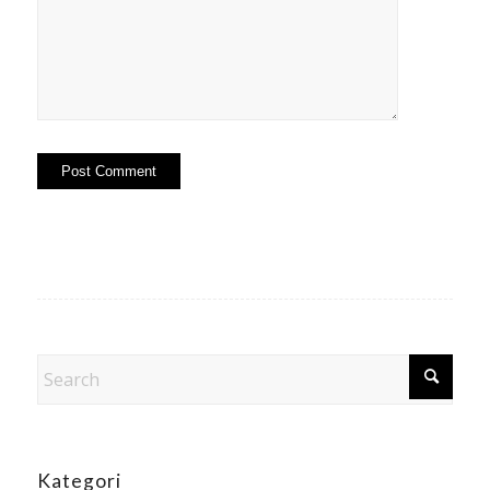
Kategori