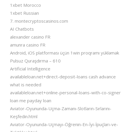
1xbet Morocco
1xbet Russian
7. montecryptoscasinos.com
AI Chatbots
alexander casino FR
amunra casino FR
Android, iOS platforması üçün 1win proqramı yükləmək
Pulsuz Quraşdırma – 610
Artificial Intelligence
availableloan.net+direct-deposit-loans cash advance
what is needed
availableloan.net+online-personal-loans-with-co-signer
loan me payday loan
Aviator-Oyununda-Uçma-Zamanı-Slotların-Sırlarını-
Keşfedin.html
Aviator-Oyununda-Uçmayı-Öğrenin-En-İyi-İpuçları-ve-