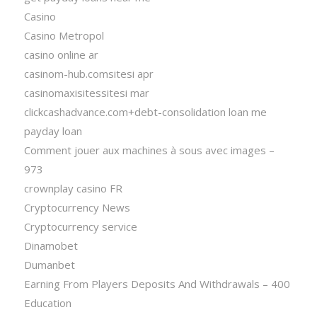
Casino
Casino Metropol
casino online ar
casinom-hub.comsitesi apr
casinomaxisitessitesi mar
clickcashadvance.com+debt-consolidation loan me
payday loan
Comment jouer aux machines à sous avec images –
973
crownplay casino FR
Cryptocurrency News
Cryptocurrency service
Dinamobet
Dumanbet
Earning From Players Deposits And Withdrawals – 400
Education