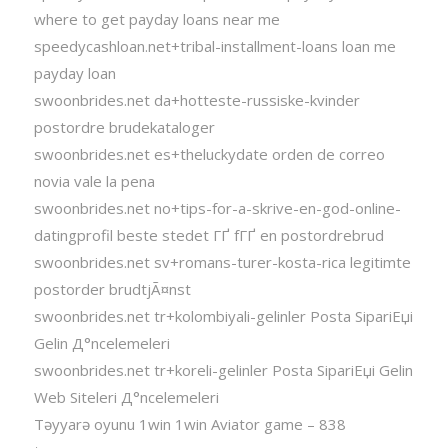
where to get payday loans near me
speedycashloan.net+tribal-installment-loans loan me
payday loan
swoonbrides.net da+hotteste-russiske-kvinder
postordre brudekataloger
swoonbrides.net es+theluckydate orden de correo
novia vale la pena
swoonbrides.net no+tips-for-a-skrive-en-god-online-
datingprofil beste stedet ГҐ fГҐ en postordrebrud
swoonbrides.net sv+romans-turer-kosta-rica legitimte
postorder brudtjÃ¤nst
swoonbrides.net tr+kolombiyali-gelinler Posta SipariЕџi
Gelin Д°ncelemeleri
swoonbrides.net tr+koreli-gelinler Posta SipariЕџi Gelin
Web Siteleri Д°ncelemeleri
Təyyarə oyunu 1win 1win Aviator game – 838