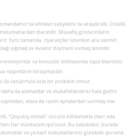
andamız tərəfindən subyektiv ilə araşdırılıb. Üstəlik,
məlumatlardan ibarətdir. Müvafiq göstəricilərin
r. Eyni zamanda, ziyarətçilər istənilən ara sxemin
bləği yığmaq və Aviator düyməni sıxmaq lazımdır.
promosyonlar və bonuslar bölməsində tapa bilərsiniz.
 və rəqəmlərin birləşməsidir.
si ilə üstüörtülü əsla bir problem olmur.
 daha da əlamətdar və mükafatlandırıcı hala gətirir.
saytından, eləcə də rəsmi aynalardan vurmaq olar.
zıb, “Qoyuluş etmək” sözünə klikləməklə mərc edə
umatları hər müntəzəm qorunur. Bu səbəbdən, burada
əlumatlar və ya kart məlumatlarınız gündəlik qoruma