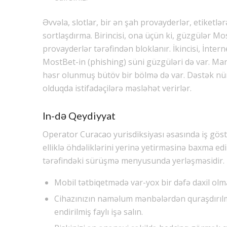
Əvvəla, slotlar, bir ən şah provayderlər, etiketlə
sortlaşdırma. Birincisi, ona üçün ki, güzgülər Mo
provayderlər tərəfindən bloklanır. İkincisi, İnter
MostBet-in (phishing) süni güzgüləri də var. Ma
həsr olunmuş bütöv bir bölmə də var. Dəstək nüma
olduqda istifadəçilərə məsləhət verirlər.
In-də Qeydiyyat
Operator Curacao yurisdiksiyası əsasında iş göst
elliklə öhdəliklərini yerinə yetirməsinə baxma ed
tərəfindəki sürüşmə menyusunda yerləşməsidir.
Mobil tətbiqetmədə var-yox bir dəfə daxil olma
Cihazınızın naməlum mənbələrdən quraşdırıl
endirilmiş faylı işə salın.