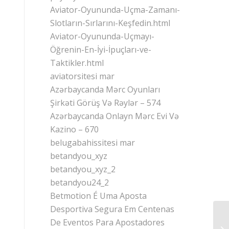
Aviator-Oyununda-Uçma-Zamanı-
Slotların-Sırlarını-Keşfedin.html
Aviator-Oyununda-Uçmayı-
Öğrenin-En-İyi-İpuçları-ve-
Taktikler.html
aviatorsitesi mar
Azərbaycanda Mərc Oyunları
Şirkəti Görüş Və Rəylər – 574
Azərbaycanda Onlayn Mərc Evi Və
Kazino – 670
belugabahissitesi mar
betandyou_xyz
betandyou_xyz_2
betandyou24_2
Betmotion É Uma Aposta
Desportiva Segura Em Centenas
De Eventos Para Apostadores
Wh