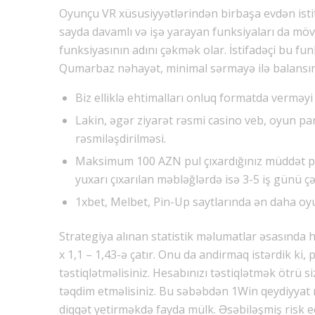
Oyunçu VR xüsusiyyətlərindən birbaşa evdən isti
sayda davamlı və işə yarayan funksiyaları da mö
funksiyasının adını çəkmək olar. İstifadəçi bu funk
Qumarbaz nəhayət, minimal sərmayə ilə balansın
Biz elliklə ehtimalları onluq formatda verməyi
Lakin, əgər ziyarət rəsmi casino veb, oyun par
rəsmiləşdirilməsi.
Maksimum 100 AZN pul çıxardığınız müddət p
yuxarı çıxarılan məbləğlərdə isə 3-5 iş günü çə
1xbet, Melbet, Pin-Up saytlarında ən daha oyu
Strategiya alınan statistik məlumatlar əsasında ha
x 1,1 – 1,43-ə çatır. Onu da andirmaq istərdik ki,
təstiqlətməlisiniz. Hesabınızı təstiqlətmək ötrü
təqdim etməlisiniz. Bu səbəbdən 1Win qeydiyyat
diqqət yetirməkdə fayda mülk. Əsəbiləşmiş risk e