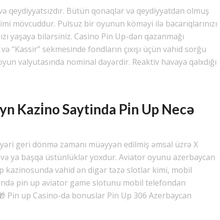
ə qeydiyyatsızdır. Bütün qonaqlar və qeydiyyatdan olmuş
jimi mövcuddur. Pulsuz bir oyunun köməyi ilə bacarıqlarınızı
ınızı yaşaya bilərsiniz. Casino Pin Up-dən qazanmağı
və “Kassir” sekmesinde fondların çıxışı üçün vahid sorğu
yun valyutasında nominal dəyərdir. Reaktiv havaya qalxdığı
 Kazi̇no Saytinda Pi̇n Up Necə
əyəri geri dönmə zamanı müəyyən edilmiş əmsal üzrə X
 və ya başqa üstünlüklər yoxdur. Aviator oyunu azerbaycan
 Up kazinosunda vahid ən digər təzə slotlar kimi, mobil
ində pin up aviator game slotunu mobil telefondan
 🎁 Pin up Casino-da bonuslar Pin Up 306 Azerbaycan