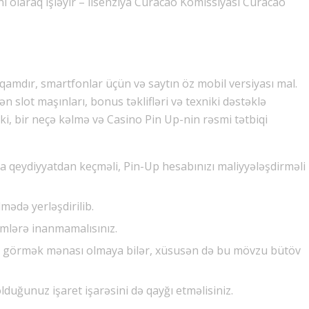
i olaraq işləyir – lisenziya Curacao Komissiyası Curacao
qamdır, smartfonlar üçün və saytın öz mobil versiyası mal.
slot maşınları, bonus təklifləri və texniki dəstəklə
ki, bir neçə kəlmə və Casino Pin Up-nin rəsmi tətbiqi
a qeydiyyatdan keçməli, Pin-Up hesabınızı maliyyələşdirməli
ədə yerləşdirilib.
tmlərə inanmamalısınız.
ı görmək mənası olmaya bilər, xüsusən də bu mövzu bütöv
lduğunuz işaret işarəsini də qayğı etməlisiniz.