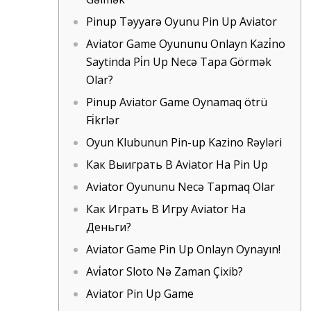
Pinup Təyyarə Oyunu Pin Up Aviator
Aviator Game Oyununu Onlayn Kazi̇no
Saytinda Pi̇n Up Necə Tapa Görmək
Olar?
Pinup Aviator Game Oynamaq ötrü
Fi̇krlər
Oyun Klubunun Pin-up Kazino Rəyləri
Как Выиграть В Aviator На Pin Up
Aviator Oyununu Necə Tapmaq Olar
Как Играть В Игру Aviator На
Деньги?
Aviator Game Pin Up Onlayn Oynayın!
Avi̇ator Sloto Nə Zaman Çixib?
Aviator Pin Up Game