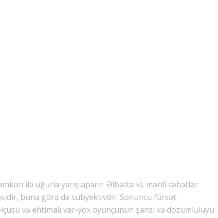
karı ilə uğurla yarış aparır. Əlbəttə ki, mənfi cəhətlər
cəsidir, buna görə də subyektivdir. Sonuncu fürsət
ölçüsü və ehtimalı var-yox oyunçunun şansı və dözümlülüyü