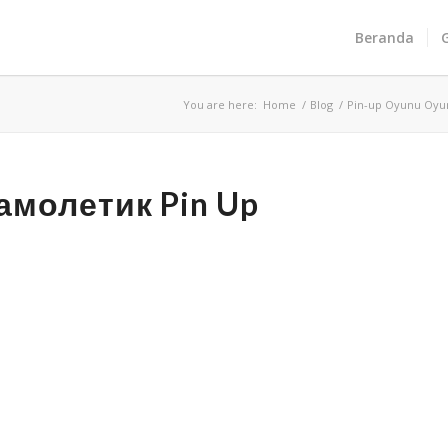
Beranda
You are here:
Home
/
Blog
/
Pin-up Oyunu Oyun
амолетик Pin Up