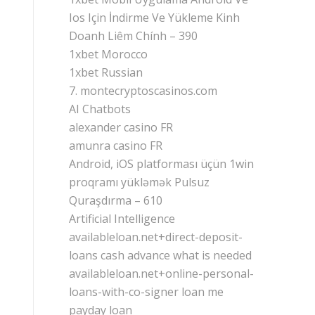
Ios Için İndirme Ve Yükleme Kinh
Doanh Liêm Chính – 390
1xbet Morocco
1xbet Russian
7. montecryptoscasinos.com
AI Chatbots
alexander casino FR
amunra casino FR
Android, iOS platforması üçün 1win
proqramı yükləmək Pulsuz
Quraşdırma – 610
Artificial Intelligence
availableloan.net+direct-deposit-
loans cash advance what is needed
availableloan.net+online-personal-
loans-with-co-signer loan me
payday loan