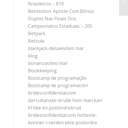
Brasileiros – 819
Betmotion: Aposte Com Bônus
Duplos Nas Finais Dos
Campeonatos Estaduais – 205
Betpark
Betzula
blackjack-deluxesitesi mar
blog
bonanzasitesi mar
Bookkeeping
Bootcamp de programação
Bootcamp de programación
bridesconfidential.com
da+cubanske-brude hvor man kan
kГёbe en postordrebrud
bridesconfidential.com hotteste-
kvinner-i-verden ekte postordre