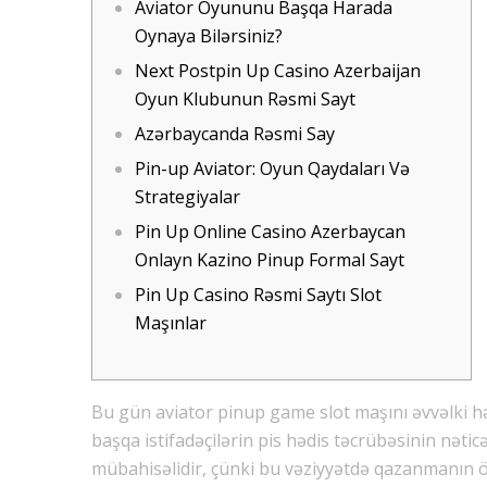
Aviator Oyununu Başqa Harada
Oynaya Bilərsiniz?
Next Postpin Up Casino Azerbaijan
Oyun Klubunun Rəsmi Sayt
Azərbaycanda Rəsmi Say
Pin-up Aviator: Oyun Qaydaları Və
Strategiyalar
Pin Up Online Casino Azerbaycan ️
Onlayn Kazino Pinup Formal Sayt
Pin Up Casino Rəsmi Saytı Slot
Maşınlar
Bu gün aviator pinup game slot maşını əvvəlki həm
başqa istifadəçilərin pis hədis təcrübəsinin nəti
mübahisəlidir, çünki bu vəziyyətdə qazanmanın 