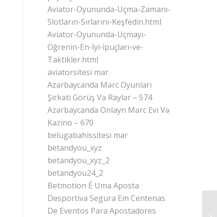
Aviator-Oyununda-Uçma-Zamanı-
Slotların-Sırlarını-Keşfedin.html
Aviator-Oyununda-Uçmayı-
Öğrenin-En-İyi-İpuçları-ve-
Taktikler.html
aviatorsitesi mar
Azərbaycanda Mərc Oyunları
Şirkəti Görüş Və Rəylər – 574
Azərbaycanda Onlayn Mərc Evi Və
Kazino – 670
belugabahissitesi mar
betandyou_xyz
betandyou_xyz_2
betandyou24_2
Betmotion É Uma Aposta
Desportiva Segura Em Centenas
De Eventos Para Apostadores
Wh