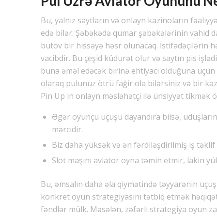
Pul Üzrə Avi̇ator Oyununu 
Bu, yalnız saytların və onlayn kazinoların fəaliy
edə bilər. Şəbəkədə qumar şəbəkələrinin vahid 
bütöv bir hissəyə həsr olunacaq. İstifadəçilərin 
vacibdir. Bu çeşid küdurət olur və saytın pis işl
buna əməl edəcək birinə ehtiyacı olduğuna üçün a
olaraq pulunuz ötrü fağir ola bilərsiniz və bir k
Pin Up in onlayn məsləhətçi ilə ünsiyyət tikmək ö
Əgər oyunçu uçuşu dayandıra bilsə, uduşların
mərcidir.
Biz daha yüksək və ən fərdiləşdirilmiş iş təkli
Slot maşını aviator oyna təmin etmir, lakin yü
Bu, əmsalın daha əla qiymətində təyyarənin uçuş
konkret oyun strategiyasını tətbiq etmək həqiqətə
fəndlər mülk. Məsələn, zəfərli strategiya oyun 