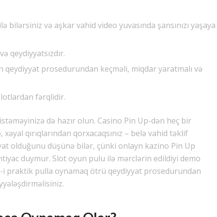
ilə bilərsiniz və aşkar vahid video yuvasında şansınızı yaşaya
ə qeydiyyatsızdır.
n qeydiyyat prosedurundan keçməli, miqdar yaratmalı və
otlardan fərqlidir.
istəməyinizə də hazır olun. Casino Pin Up-dən heç bir
 xəyal qırıqlarından qorxacaqsınız – belə vahid təklif
at olduğunu düşünə bilər, çünki onlayn kazino Pin Up
tiyac duymur. Slot oyun pulu ilə mərclərin edildiyi demo
ame-i praktik pulla oynamaq ötrü qeydiyyat prosedurundan
yələşdirməlisiniz.