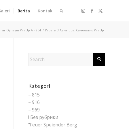
Galeri
Berita
Kontak
lar Oynayın Pin Up A - 964
/
Играть В Авиатора: Самолетик Pin Up
Kategori
– 815
– 916
– 969
! Без рубрики
"Feuer Speiender Berg