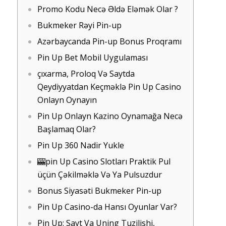
Promo Kodu Necə Əldə Eləmək Olar ?
Bukmeker Rəyi Pin-up
Azərbaycanda Pin-up Bonus Proqramı
Pin Up Bet Mobil Uygulaması
çıxarma, Proloq Və Saytda
Qeydiyyatdan Keçməklə Pin Up Casino
Onlayn Oynayın
Pin Up Onlayn Kazino Oynamağa Necə
Başlamaq Olar?
Pin Up 360 Nadir Yukle
🎰pin Up Casino Slotları Praktik Pul
üçün Çəkilməklə Və Ya Pulsuzdur
Bonus Siyasəti Bukmeker Pin-up
Pin Up Casino-da Hansı Oyunlar Var?
Pin Up: Sayt Va Uning Tuzilishi,