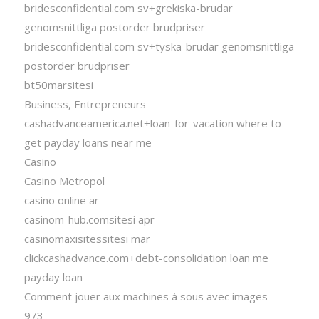
bridesconfidential.com sv+grekiska-brudar
genomsnittliga postorder brudpriser
bridesconfidential.com sv+tyska-brudar genomsnittliga
postorder brudpriser
bt50marsitesi
Business, Entrepreneurs
cashadvanceamerica.net+loan-for-vacation where to
get payday loans near me
Casino
Casino Metropol
casino online ar
casinom-hub.comsitesi apr
casinomaxisitessitesi mar
clickcashadvance.com+debt-consolidation loan me
payday loan
Comment jouer aux machines à sous avec images –
973