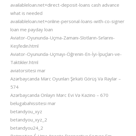
availableloan.net+direct-deposit-loans cash advance
what is needed
availableloan.net+online-personal-loans-with-co-signer
loan me payday loan
Aviator-Oyununda-Uçma-Zamanı-Slotların-Sırlarını-
Keşfedin.html
Aviator-Oyununda-Uçmayı-Öğrenin-En-İyi-İpuçları-ve-
Taktikler.html
aviatorsitesi mar
Azərbaycanda Mərc Oyunları Şirkəti Görüş Və Rəylər –
574
Azərbaycanda Onlayn Mərc Evi Və Kazino – 670
belugabahissitesi mar
betandyou_xyz
betandyou_xyz_2
betandyou24_2
Betmotion É Uma Aposta Desportiva Segura Em