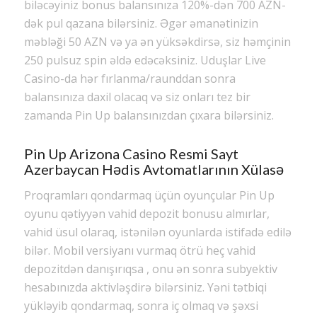
biləcəyiniz bonus balansınıza 120%-dən 700 AZN-
dək pul qazana bilərsiniz. Əgər əmanətinizin
məbləği 50 AZN və ya ən yüksəkdirsə, siz həmçinin
250 pulsuz spin əldə edəcəksiniz. Uduşlar Live
Casino-da hər fırlanma/raunddan sonra
balansınıza daxil olacaq və siz onları tez bir
zamanda Pin Up balansınızdan çıxara bilərsiniz.
Pin Up Arizona Casino Resmi Sayt
Azerbaycan Hədis Avtomatlarının Xülasə
Proqramları qondarmaq üçün oyunçular Pin Up
oyunu qətiyyən vahid depozit bonusu almırlar,
vahid üsul olaraq, istənilən oyunlarda istifadə edilə
bilər. Mobil versiyanı vurmaq ötrü heç vahid
depozitdən danışırıqsa , onu ən sonra subyektiv
hesabınızda aktivləşdirə bilərsiniz. Yəni tətbiqi
yükləyib qondarmaq, sonra iç olmaq və şəxsi