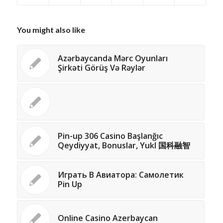
You might also like
Azərbaycanda Mərc Oyunları
Şirkəti Görüş Və Rəylər
Pin-up 306 Casino Başlanğıc
Qeydiyyat, Bonuslar, Yukl 国科融智
Играть В Авиатора: Самолетик
Pin Up
Online Casino Azerbaycan