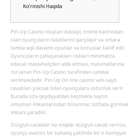
Ko’rinishi Haqida
Pin-Up Casino müştəri dəstəyi, online kazinodan
olan oyunçuların tələblərini qarşılayır və onlara
təmtəraqlı davamlı oyunlar və bonuslar təklif edir.
Oyuncuların çətləşəcəkləri riskləri minimalizə
edəcək məsləhətçiləri əldə etməsi, məlumatlarına
rol verən Pin-Up Casino tərəfindən cəhdək
verilməkdədir. Pin-Up On line casino veb-saytı
cavabları yüksək bilən oyunçulara üstünlük verir.
Burada sizə qeydiyyatdan keçməklə saytın
ümumən imkanlarından bölünməz istifadə görmək
imkanı yaradılır.
Düzgün cavablar nə miqdar düzgün cavab verirsə,
oyunçu əvəzsiz bir bahalıq şəklində bir o kəmiyyət