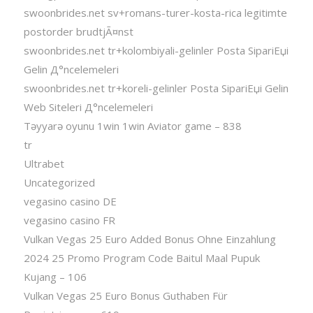
swoonbrides.net sv+romans-turer-kosta-rica legitimte
postorder brudtjÃ¤nst
swoonbrides.net tr+kolombiyali-gelinler Posta SipariЕџi
Gelin Д°ncelemeleri
swoonbrides.net tr+koreli-gelinler Posta SipariЕџi Gelin
Web Siteleri Д°ncelemeleri
Təyyarə oyunu 1win 1win Aviator game – 838
tr
Ultrabet
Uncategorized
vegasino casino DE
vegasino casino FR
Vulkan Vegas 25 Euro Added Bonus Ohne Einzahlung
2024 25 Promo Program Code Baitul Maal Pupuk
Kujang – 106
Vulkan Vegas 25 Euro Bonus Guthaben Für