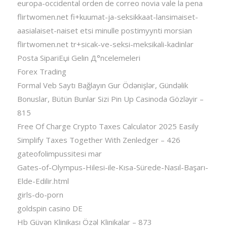
europa-occidental orden de correo novia vale la pena
flirtwomen.net fi+kuumat-ja-seksikkaat-lansimaiset-
aasialaiset-naiset etsi minulle postimyynti morsian
flirtwomen.net tr+sicak-ve-seksi-meksikali-kadinlar
Posta SipariЕџi Gelin Д°ncelemeleri
Forex Trading
Formal Veb Saytı Bağlayın️ Gur Ödənişlər, Gündəlik
Bonuslar, Bütün Bunlar Sizi Pin Up Casinoda Gözləyir –
815
Free Of Charge Crypto Taxes Calculator 2025 Easily
Simplify Taxes Together With Zenledger – 426
gateofolimpussitesi mar
Gates-of-Olympus-Hilesi-ile-Kısa-Sürede-Nasıl-Başarı-
Elde-Edilir.html
girls-do-porn
goldspin casino DE
Hb Güvən Klinikası Özəl Klinikalar – 873