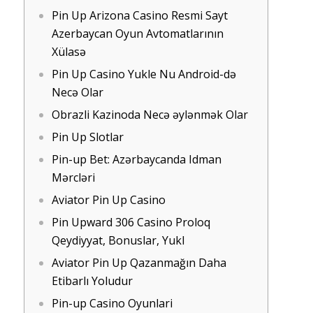
Pin Up Arizona Casino Resmi Sayt
Azerbaycan Oyun Avtomatlarının
Xülasə
Pin Up Casino Yukle Nu Android-də
Necə Olar
Obrazli Kazinoda Necə əylənmək Olar
Pin Up Slotlar
Pin-up Bet: Azərbaycanda Idman
Mərcləri
Aviator Pin Up Casino
Pin Upward 306 Casino Proloq
Qeydiyyat, Bonuslar, Yukl
Aviator Pin Up Qazanmağın Daha
Etibarlı Yoludur
Pin-up Casino Oyunlari