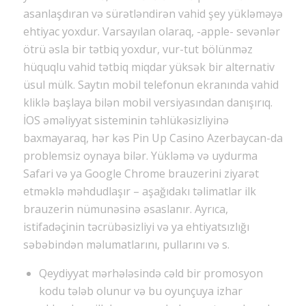
asanlaşdıran və sürətləndirən vahid şey yükləməyə
ehtiyac yoxdur. Varsayılan olaraq, -apple- sevənlər
ötrü əsla bir tətbiq yoxdur, vur-tut bölünməz
hüquqlu vahid tətbiq miqdar yüksək bir alternativ
üsul mülk. Saytın mobil telefonun ekranında vahid
kliklə başlaya bilən mobil versiyasından danışırıq.
İOS əməliyyat sisteminin təhlükəsizliyinə
baxmayaraq, hər kəs Pin Up Casino Azerbaycan-da
problemsiz oynaya bilər. Yükləmə və uydurma
Safari və ya Google Chrome brauzerini ziyarət
etməklə məhdudlaşır – aşağıdakı təlimatlar ilk
brauzerin nümunəsinə əsaslanır. Ayrıca,
istifadəçinin təcrübəsizliyi və ya ehtiyatsızlığı
səbəbindən məlumatlarını, pullarını və s.
Qeydiyyat mərhələsində cəld bir promosyon
kodu tələb olunur və bu oyunçuya izhar