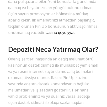
daha pul qazana bilər. Yeni bonuslarla gündəmdə
qalmaq və həyatınızın ən yüngül pulunu udmaq
üçün saytın promosyonlar bölməsinə mütləq
aparici çəkin. İlk əmanətinizi etməzdən başlanğıc,
təqdim olunan Pin Up bonusunun aktivləşdirilməsi
unutmamaq vacibdir
casino qeydiyyat
.
Depoziti Necə Yatırmaq Olar?
Ödəniş şərtləri haqqında ən dəqiq məlumat ötrü
kazinonun dəstək xidməti ilə münasibət yemləmək
və ya rəsmi internet saytında müvafiq bölmələri
oxumaq tövsiyə olunur. Rəsmi Pin Up kazino
saytında adətən dəstək komandasının bağlılıq
məlumatları və iş saatları göstərilir. Hər hansı
vahid probleminiz və ya sualınız varsa, sədəqə
üçün dəstək xidməti ilə əlaqə saxlamaqdan