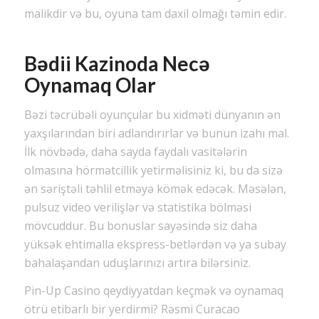
malikdir və bu, oyuna tam daxil olmağı təmin edir.
Bədii Kazinoda Necə
Oynamaq Olar
Bəzi təcrübəli oyunçular bu xidməti dünyanın ən
yaxşılarından biri adlandırırlar və bunun izahı mal.
İlk növbədə, daha sayda faydalı vasitələrin
olmasına hörmətcillik yetirməlisiniz ki, bu da sizə
ən səriştəli təhlil etməyə kömək edəcək. Məsələn,
pulsuz video verilişlər və statistika bölməsi
mövcuddur. Bu bonuslar sayəsində siz daha
yüksək ehtimalla ekspress-betlərdən və ya subay
bahalaşandan uduşlarınızı artıra bilərsiniz.
Pin-Up Casino qeydiyyatdan keçmək və oynamaq
ötrü etibarlı bir yerdirmi? Rəsmi Curacao