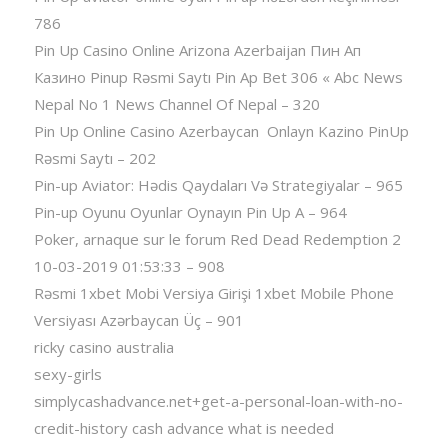
786
Pin Up Casino Online Arizona Azerbaijan Пин Ап
Казино Pinup Rəsmi Saytı Pin Ap Bet 306 « Abc News
Nepal No 1 News Channel Of Nepal – 320
Pin Up Online Casino Azerbaycan ️ Onlayn Kazino PinUp
Rəsmi Saytı – 202
Pin-up Aviator: Hədis Qaydaları Və Strategiyalar – 965
Pin-up Oyunu Oyunlar Oynayın Pin Up A – 964
Poker, arnaque sur le forum Red Dead Redemption 2
10-03-2019 01:53:33 – 908
Rəsmi 1xbet Mobi Versiya Girişi 1xbet Mobile Phone
Versiyası Azərbaycan Üç – 901
ricky casino australia
sexy-girls
simplycashadvance.net+get-a-personal-loan-with-no-
credit-history cash advance what is needed