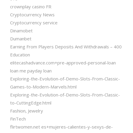
crownplay casino FR
Cryptocurrency News
Cryptocurrency service
Dinamobet
Dumanbet
Earning From Players Deposits And Withdrawals – 400
Education
elitecashadvance.com+pre-approved-personal-loan
loan me payday loan
Exploring-the-Evolution-of-Demo-Slots-From-Classic-
Games-to-Modern-Marvels.html
Exploring-the-Evolution-of-Demo-Slots-From-Classic-
to-CuttingEdge.html
Fashion, Jewelry
FinTech
flirtwomen.net es+mujeres-calientes-y-sexys-de-