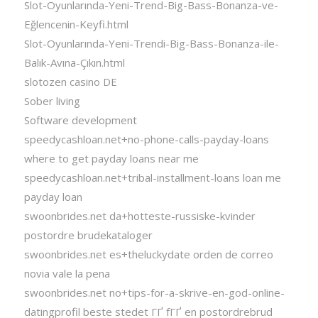
Slot-Oyunlarında-Yeni-Trend-Big-Bass-Bonanza-ve-
Eğlencenin-Keyfi.html
Slot-Oyunlarında-Yeni-Trendi-Big-Bass-Bonanza-ile-
Balık-Avına-Çıkın.html
slotozen casino DE
Sober living
Software development
speedycashloan.net+no-phone-calls-payday-loans
where to get payday loans near me
speedycashloan.net+tribal-installment-loans loan me
payday loan
swoonbrides.net da+hotteste-russiske-kvinder
postordre brudekataloger
swoonbrides.net es+theluckydate orden de correo
novia vale la pena
swoonbrides.net no+tips-for-a-skrive-en-god-online-
datingprofil beste stedet ГҐ fГҐ en postordrebrud