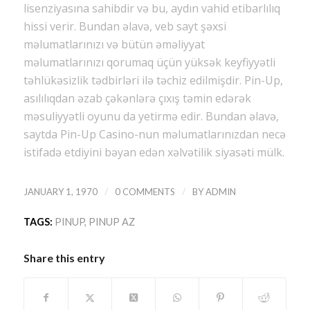
lisenziyasına sahibdir və bu, aydın vahid etibarlılıq
hissi verir. Bundan əlavə, veb sayt şəxsi
məlumatlarınızı və bütün əməliyyat
məlumatlarınızı qorumaq üçün yüksək keyfiyyətli
təhlükəsizlik tədbirləri ilə təchiz edilmişdir. Pin-Up,
asılılıqdan əzab çəkənlərə çıxış təmin edərək
məsuliyyətli oyunu da yetirmə edir. Bundan əlavə,
saytda Pin-Up Casino-nun məlumatlarınızdan necə
istifadə etdiyini bəyan edən xəlvətilik siyasəti mülk.
/
/
JANUARY 1, 1970
0 COMMENTS
BY
ADMIN
TAGS:
PINUP
,
PINUP AZ
Share this entry