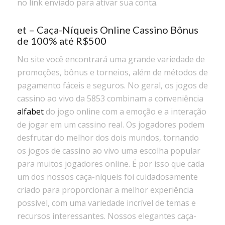
no link enviado para ativar sua conta.
et – Caça-Níqueis Online Cassino Bônus
de 100% até R$500
No site você encontrará uma grande variedade de
promoções, bônus e torneios, além de métodos de
pagamento fáceis e seguros. No geral, os jogos de
cassino ao vivo da 5853 combinam a conveniência
alfabet
do jogo online com a emoção e a interação
de jogar em um cassino real. Os jogadores podem
desfrutar do melhor dos dois mundos, tornando
os jogos de cassino ao vivo uma escolha popular
para muitos jogadores online. É por isso que cada
um dos nossos caça-níqueis foi cuidadosamente
criado para proporcionar a melhor experiência
possível, com uma variedade incrível de temas e
recursos interessantes. Nossos elegantes caça-