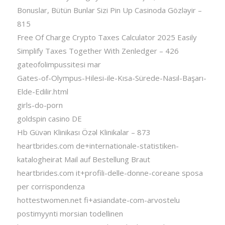
Bonuslar, Bütün Bunlar Sizi Pin Up Casinoda Gözləyir –
815
Free Of Charge Crypto Taxes Calculator 2025 Easily
Simplify Taxes Together With Zenledger – 426
gateofolimpussitesi mar
Gates-of-Olympus-Hilesi-ile-Kısa-Sürede-Nasıl-Başarı-
Elde-Edilir.html
girls-do-porn
goldspin casino DE
Hb Güvən Klinikası Özəl Klinikalar – 873
heartbrides.com de+internationale-statistiken-
katalogheirat Mail auf Bestellung Braut
heartbrides.com it+profili-delle-donne-coreane sposa
per corrispondenza
hottestwomen.net fi+asiandate-com-arvostelu
postimyynti morsian todellinen