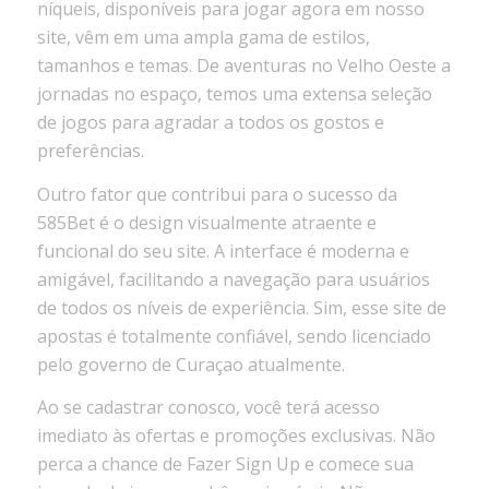
níqueis, disponíveis para jogar agora em nosso
site, vêm em uma ampla gama de estilos,
tamanhos e temas. De aventuras no Velho Oeste a
jornadas no espaço, temos uma extensa seleção
de jogos para agradar a todos os gostos e
preferências.
Outro fator que contribui para o sucesso da
585Bet é o design visualmente atraente e
funcional do seu site. A interface é moderna e
amigável, facilitando a navegação para usuários
de todos os níveis de experiência. Sim, esse site de
apostas é totalmente confiável, sendo licenciado
pelo governo de Curaçao atualmente.
Ao se cadastrar conosco, você terá acesso
imediato às ofertas e promoções exclusivas. Não
perca a chance de Fazer Sign Up e comece sua