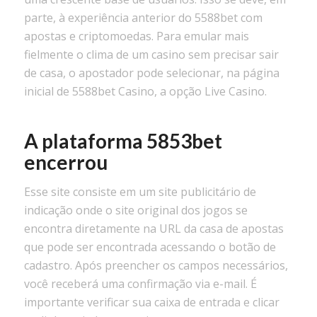
parte, à experiência anterior do 5588bet com
apostas e criptomoedas. Para emular mais
fielmente o clima de um casino sem precisar sair
de casa, o apostador pode selecionar, na página
inicial de 5588bet Casino, a opção Live Casino.
A plataforma 5853bet
encerrou
Esse site consiste em um site publicitário de
indicação onde o site original dos jogos se
encontra diretamente na URL da casa de apostas
que pode ser encontrada acessando o botão de
cadastro. Após preencher os campos necessários,
você receberá uma confirmação via e-mail. É
importante verificar sua caixa de entrada e clicar