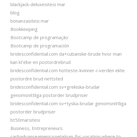
blackjack-deluxesitesi mar
blog
bonanzasitesi mar
Bookkeeping
Bootcamp de programação
Bootcamp de programación
bridesconfidential.com da+cubanske-brude hvor man
kan kГёbe en postordrebrud
bridesconfidential.com hotteste-kvinner-i-verden ekte
postordre brud nettsted
bridesconfidential.com sv+grekiska-brudar
genomsnittliga postorder brudpriser
bridesconfidential.com sv+tyska-brudar genomsnittliga
postorder brudpriser
bt50marsitesi
Business, Entrepreneurs
cashadvanceamerica.net+loan-for-vacation where to