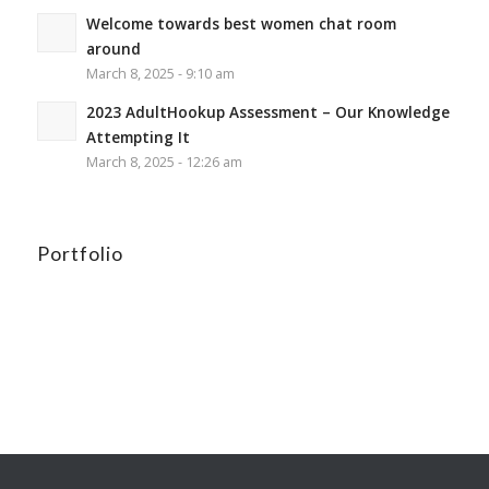
Welcome towards best women chat room
around
March 8, 2025 - 9:10 am
2023 AdultHookup Assessment – Our Knowledge
Attempting It
March 8, 2025 - 12:26 am
Portfolio