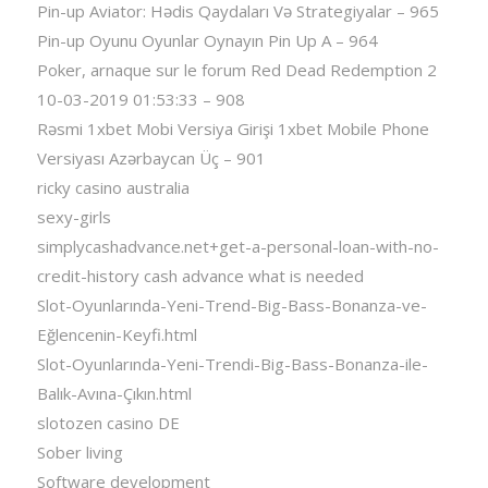
Pin-up Aviator: Hədis Qaydaları Və Strategiyalar – 965
Pin-up Oyunu Oyunlar Oynayın Pin Up A – 964
Poker, arnaque sur le forum Red Dead Redemption 2
10-03-2019 01:53:33 – 908
Rəsmi 1xbet Mobi Versiya Girişi 1xbet Mobile Phone
Versiyası Azərbaycan Üç – 901
ricky casino australia
sexy-girls
simplycashadvance.net+get-a-personal-loan-with-no-
credit-history cash advance what is needed
Slot-Oyunlarında-Yeni-Trend-Big-Bass-Bonanza-ve-
Eğlencenin-Keyfi.html
Slot-Oyunlarında-Yeni-Trendi-Big-Bass-Bonanza-ile-
Balık-Avına-Çıkın.html
slotozen casino DE
Sober living
Software development