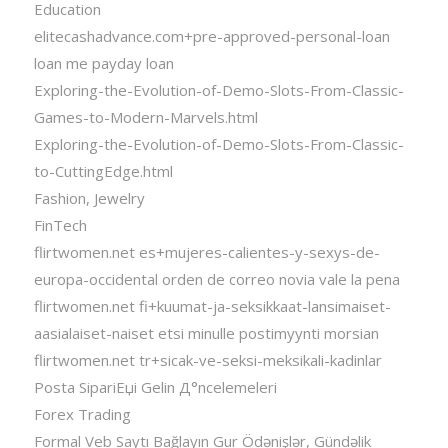
Education
elitecashadvance.com+pre-approved-personal-loan
loan me payday loan
Exploring-the-Evolution-of-Demo-Slots-From-Classic-
Games-to-Modern-Marvels.html
Exploring-the-Evolution-of-Demo-Slots-From-Classic-
to-CuttingEdge.html
Fashion, Jewelry
FinTech
flirtwomen.net es+mujeres-calientes-y-sexys-de-
europa-occidental orden de correo novia vale la pena
flirtwomen.net fi+kuumat-ja-seksikkaat-lansimaiset-
aasialaiset-naiset etsi minulle postimyynti morsian
flirtwomen.net tr+sicak-ve-seksi-meksikali-kadinlar
Posta SipariЕџi Gelin Д°ncelemeleri
Forex Trading
Formal Veb Saytı Bağlayın️ Gur Ödənişlər, Gündəlik