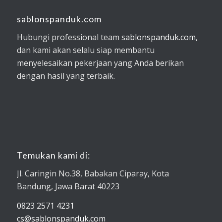
sablonspanduk.com
Hubungi professional team
sablonspanduk.com
,
dan kami akan selalu siap membantu
menyelesaikan pekerjaan yang Anda berikan
dengan hasil yang terbaik.
Temukan kami di:
Jl. Caringin No.38, Babakan Ciparay, Kota
Bandung, Jawa Barat 40223
0823 2571 4231
cs@sablonspanduk.com