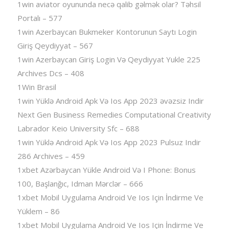
1win aviator oyununda necə qalib gəlmək olar? Təhsil
Portalı – 577
1win Azerbaycan Bukmeker Kontorunun Saytı Login
Giriş Qeydiyyat – 567
1win Azerbaycan Giriş Login Və Qeydiyyat Yukle 225
Archives Dcs – 408
1Win Brasil
1win Yüklə Android Apk Və Ios App 2023 əvəzsiz Indir
Next Gen Business Remedies Computational Creativity
Labrador Keio University Sfc – 688
1win Yüklə Android Apk Və Ios App 2023 Pulsuz Indir
286 Archives – 459
1xbet Azərbaycan Yükle Android Və I Phone: Bonus
100, Başlanğıc, Idman Mərclər – 666
1xbet Mobil Uygulama Android Ve Ios Için İndirme Ve
Yüklem – 86
1xbet Mobil Uygulama Android Ve Ios Için İndirme Ve