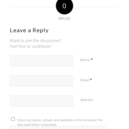
0
REPLIES
Leave a Reply
Want to join the discussion?
Feel free to contribute!
*
Name
*
Email
Website
Save my name, email, and website in this browser for
the next time I comment.