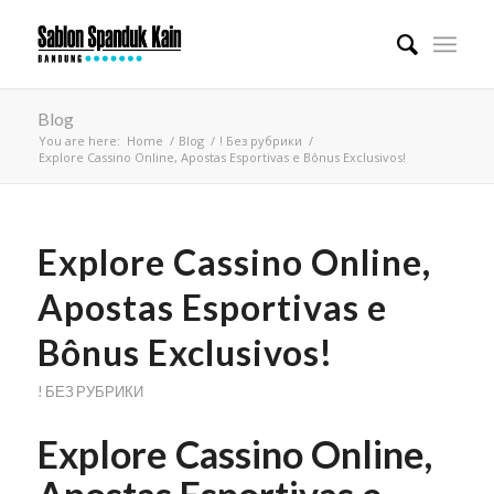
Blog
You are here:
Home
/
Blog
/
! Без рубрики
/
Explore Cassino Online, Apostas Esportivas e Bônus Exclusivos!
Explore Cassino Online,
Apostas Esportivas e
Bônus Exclusivos!
! БЕЗ РУБРИКИ
Explore Cassino Online,