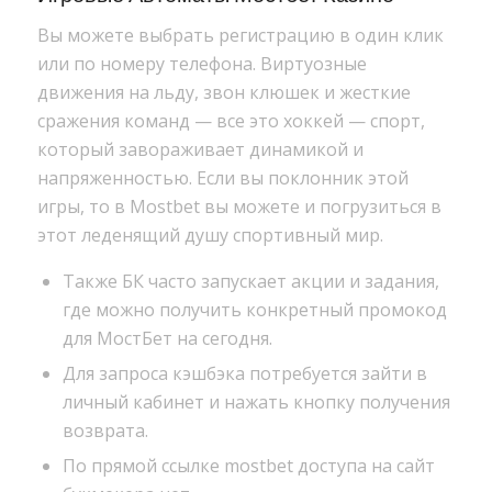
Вы можете выбрать регистрацию в один клик
или по номеру телефона. Виртуозные
движения на льду, звон клюшек и жесткие
сражения команд — все это хоккей — спорт,
который завораживает динамикой и
напряженностью. Если вы поклонник этой
игры, то в Mostbet вы можете и погрузиться в
этот леденящий душу спортивный мир.
Также БК часто запускает акции и задания,
где можно получить конкретный промокод
для МостБет на сегодня.
Для запроса кэшбэка потребуется зайти в
личный кабинет и нажать кнопку получения
возврата.
По прямой ссылке mostbet доступа на сайт