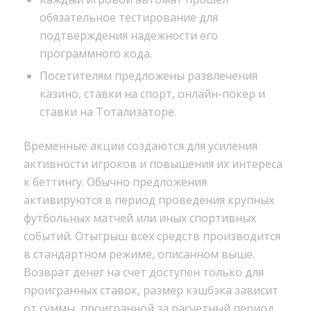
обязательное тестирование для
подтверждения надежности его
программного кода.
Посетителям предложены развлечения
казино, ставки на спорт, онлайн-покер и
ставки на Тотализаторе.
Временные акции создаются для усиления
активности игроков и повышения их интереса
к беттингу. Обычно предложения
активируются в период проведения крупных
футбольных матчей или иных спортивных
событий. Отыгрыш всех средств производится
в стандартном режиме, описанном выше.
Возврат денег на счет доступен только для
проигранных ставок, размер кэшбэка зависит
от суммы, проигранной за расчетный период.