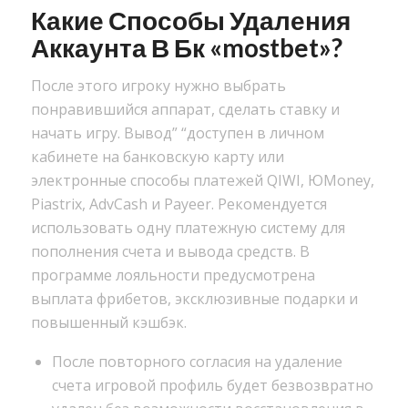
Какие Способы Удаления
Аккаунта В Бк «mostbet»?
После этого игроку нужно выбрать
понравившийся аппарат, сделать ставку и
начать игру. Вывод” “доступен в личном
кабинете на банковскую карту или
электронные способы платежей QIWI, ЮMoney,
Piastrix, AdvCash и Payeer. Рекомендуется
использовать одну платежную систему для
пополнения счета и вывода средств. В
программе лояльности предусмотрена
выплата фрибетов, эксклюзивные подарки и
повышенный кэшбэк.
После повторного согласия на удаление
счета игровой профиль будет безвозвратно