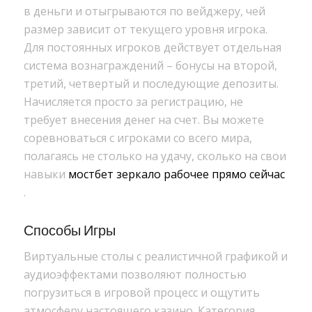
в деньги и отыгрываются по вейджеру, чей
размер зависит от текущего уровня игрока.
Для постоянных игроков действует отдельная
система вознаграждений – бонусы на второй,
третий, четвертый и последующие депозиты.
Начисляется просто за регистрацию, не
требует внесения денег на счет. Вы можете
соревноваться с игроками со всего мира,
полагаясь не столько на удачу, сколько на свои
навыки
мостбет зеркало рабочее прямо сейчас
.
Способы Игры
Виртуальные столы с реалистичной графикой и
аудиоэффектами позволяют полностью
погрузиться в игровой процесс и ощутить
атмосферу настоящего казино. Категория