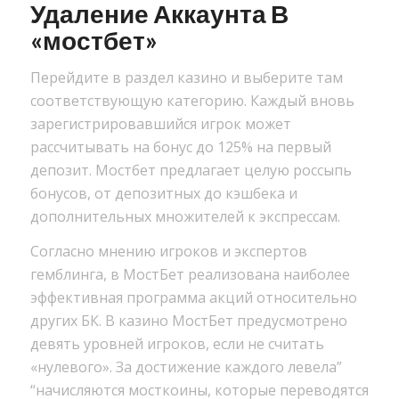
Удаление Аккаунта В
«мостбет»
Перейдите в раздел казино и выберите там
соответствующую категорию. Каждый вновь
зарегистрировавшийся игрок может
рассчитывать на бонус до 125% на первый
депозит. Мостбет предлагает целую россыпь
бонусов, от депозитных до кэшбека и
дополнительных множителей к экспрессам.
Согласно мнению игроков и экспертов
гемблинга, в МостБет реализована наиболее
эффективная программа акций относительно
других БК. В казино МостБет предусмотрено
девять уровней игроков, если не считать
«нулевого». За достижение каждого левела”
“начисляются мосткоины, которые переводятся