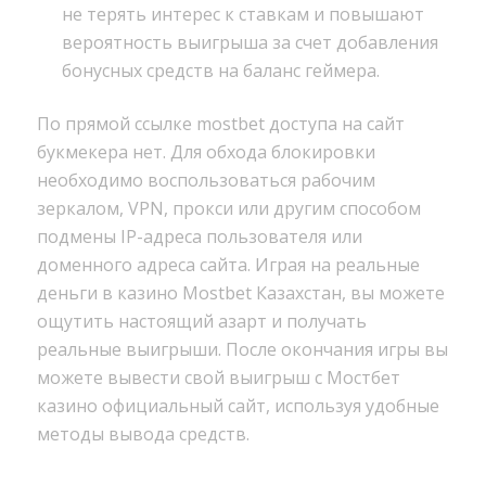
не терять интерес к ставкам и повышают
вероятность выигрыша за счет добавления
бонусных средств на баланс геймера.
По прямой ссылке mostbet доступа на сайт
букмекера нет. Для обхода блокировки
необходимо воспользоваться рабочим
зеркалом, VPN, прокси или другим способом
подмены IP-адреса пользователя или
доменного адреса сайта. Играя на реальные
деньги в казино Mostbet Казахстан, вы можете
ощутить настоящий азарт и получать
реальные выигрыши. После окончания игры вы
можете вывести свой выигрыш с Мостбет
казино официальный сайт, используя удобные
методы вывода средств.