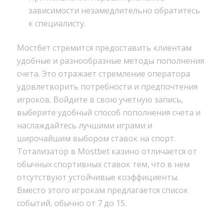
зависимости незамедлительно обратитесь
к специалисту.
Мостбет стремится предоставить клиентам
удобные и разнообразные методы пополнения
счета. Это отражает стремление оператора
удовлетворить потребности и предпочтения
игроков. Войдите в свою учетную запись,
выберите удобный способ пополнения счета и
наслаждайтесь лучшими играми и
широчайшим выбором ставок на спорт.
Тотализатор в Mostbet казино отличается от
обычных спортивных ставок тем, что в нем
отсутствуют устойчивые коэффициенты.
Вместо этого игрокам предлагается список
событий, обычно от 7 до 15.