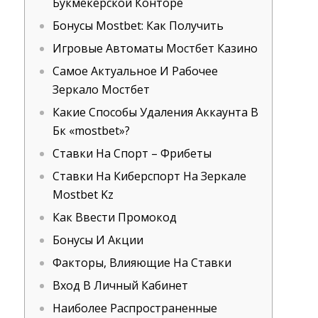
Букмекерской Конторе
Бонусы Mostbet: Как Получить
Игровые Автоматы Мостбет Казино
Самое Актуальное И Рабочее
Зеркало Мостбет
Какие Способы Удаления Аккаунта В
Бк «mostbet»?
Ставки На Спорт – Фрибеты
Ставки На Киберспорт На Зеркале
Mostbet Kz
Как Ввести Промокод
Бонусы И Акции
Факторы, Влияющие На Ставки
Вход В Личный Кабинет
Наиболее Распространенные