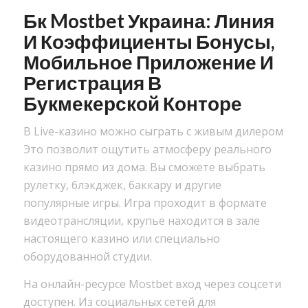
Бк Mostbet Украина: Линия
И Коэффициенты Бонусы,
Мобильное Приложение И
Регистрация В
Букмекерской Конторе
В Live-казино можно сыграть с живым дилером
Это позволит ощутить атмосферу реального
казино прямо из дома. Вы сможете выбрать
рулетку, блэкджек, баккару и другие
популярные игры. Игра проходит в формате
видеотрансляции, крупье находится в зале
настоящего казино или специально
оборудованной студии.
На онлайн-ресурсе Mostbet вход через соцсети
доступен. Из социальных сетей для