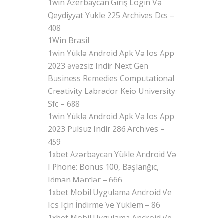
1win Azerbaycan Giriş Login Və
Qeydiyyat Yukle 225 Archives Dcs –
408
1Win Brasil
1win Yüklə Android Apk Və Ios App
2023 əvəzsiz Indir Next Gen
Business Remedies Computational
Creativity Labrador Keio University
Sfc – 688
1win Yüklə Android Apk Və Ios App
2023 Pulsuz Indir 286 Archives –
459
1xbet Azərbaycan Yükle Android Və
I Phone: Bonus 100, Başlanğıc,
Idman Mərclər – 666
1xbet Mobil Uygulama Android Ve
Ios Için İndirme Ve Yüklem – 86
1xbet Mobil Uygulama Android Ve