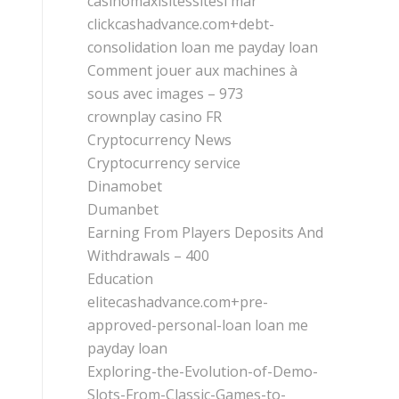
casinomaxisitessitesi mar
clickcashadvance.com+debt-
consolidation loan me payday loan
Comment jouer aux machines à
sous avec images – 973
crownplay casino FR
Cryptocurrency News
Cryptocurrency service
Dinamobet
Dumanbet
Earning From Players Deposits And
Withdrawals – 400
Education
elitecashadvance.com+pre-
approved-personal-loan loan me
payday loan
Exploring-the-Evolution-of-Demo-
Slots-From-Classic-Games-to-