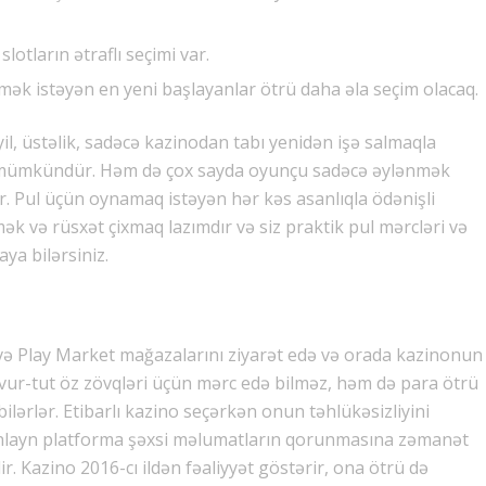
lotların ətraflı seçimi var.
k istəyən en yeni başlayanlar ötrü daha əla seçim olacaq.
il, üstəlik, sadəcə kazinodan tabı yenidən işə salmaqla
ək mümkündür. Həm də çox sayda oyunçu sadəcə əylənmək
ır. Pul üçün oynamaq istəyən hər kəs asanlıqla ödənişli
ək və rüsxət çixmaq lazımdır və siz praktik pul mərcləri və
ya bilərsiniz.
ə Play Market mağazalarını ziyarət edə və orada kazinonun
i vur-tut öz zövqləri üçün mərc edə bilməz, həm də para ötrü
ilərlər. Etibarlı kazino seçərkən onun təhlükəsizliyini
 onlayn platforma şəxsi məlumatların qorunmasına zəmanət
r. Kazino 2016-cı ildən fəaliyyət göstərir, ona ötrü də