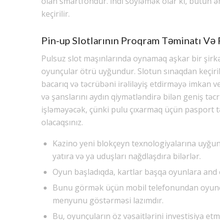
olan smartfondur. İndi söyləmək olar ki, bütün ə
keçirilir.
Pin-up Slotlarının Proqram Təminatı Və 
Pulsuz slot maşınlarında oynamaq aşkar bir şirkət
oyunçular ötrü uyğundur. Slotun sınaqdan keçiri
bacarıq və təcrübəni irəliləyiş etdirməyə imkan v
və şanslarını aydın qiymətləndirə bilən geniş təc
işləməyəcək, çünki pulu çıxarmaq üçün pasport
olacaqsınız.
Kazino yeni blokçeyn texnologiyalarına uyğun 
yatıra və ya uduşları nağdlaşdıra bilərlər.
Oyun başladıqda, kartlar başqa oyunlara and 
Bunu görmək üçün mobil telefonundan oyunçu
menyunu göstərməsi lazımdır.
Bu, oyunçuların öz vəsaitlərini investisiya e