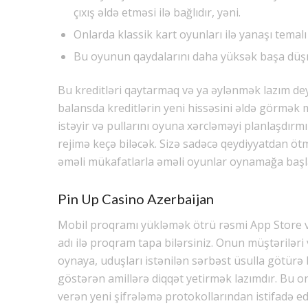
çıxış əldə etməsi ilə bağlıdır, yəni.
Onlarda klassik kart oyunları ilə yanaşı temalı s
Bu oyunun qaydalarını daha yüksək başa düşmə
Bu kreditləri qaytarmaq və ya əylənmək lazım dey
balansda kreditlərin yeni hissəsini əldə görm
istəyir və pullarını oyuna xərcləməyi planlaşdırm
rejimə keçə biləcək. Sizə sadəcə qeydiyyatdan ötm
əməli mükafatlarla əməli oyunlar oynamağa başla
Pin Up Casino Azerbaijan
Mobil proqramı yükləmək ötrü rəsmi App Store v
adı ilə proqram tapa bilərsiniz. Onun müştərilər
oynaya, uduşları istənilən sərbəst üsulla götürə b
göstərən amillərə diqqət yetirmək lazımdır. Bu
verən yeni şifrələmə protokollarından istifadə edi