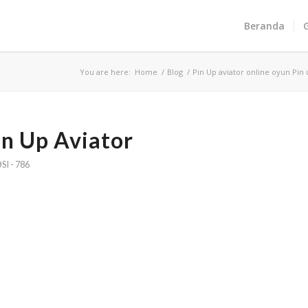
Beranda
You are here:
Home
/
Blog
/
Pin Up aviator️ online oyun Pin
n Up Aviator
I - 786