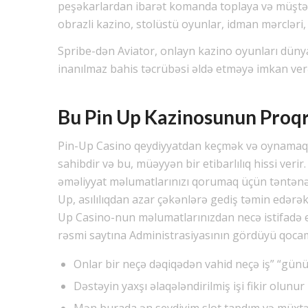
peşəkarlardan ibarət komanda toplaya və müştəril
obrazli kazino, stolüstü oyunlar, idman mərcləri,
Spribe-dən Aviator, onlayn kazino oyunları dünya
inanılmaz bahis təcrübəsi əldə etməyə imkan ve
Bu Pin Up Kazinosunun Proq
Pin-Up Casino qeydiyyatdan keçmək və oynamaq üç
sahibdir və bu, müəyyən bir etibarlılıq hissi veri
əməliyyat məlumatlarınızı qorumaq üçün təntənəli ke
Up, asılılıqdan azar çəkənlərə gediş təmin edərək
Up Casino-nun məlumatlarınızdan necə istifadə etd
rəsmi saytına Administrasiyasının gördüyü qocam
Onlar bir neçə dəqiqədən vahid neçə iş” “günün
Dəstəyin yaxşı əlaqələndirilmiş işi fikir olunu