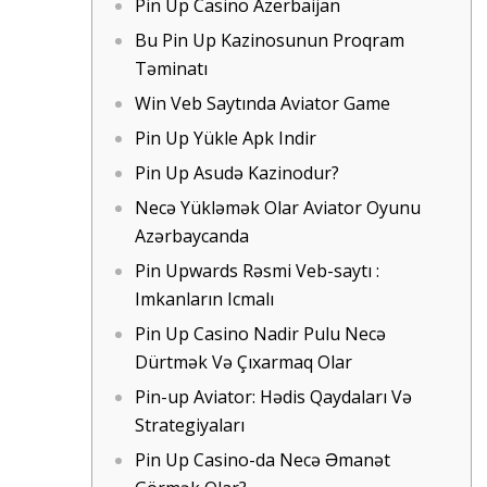
Pin Up Casino Azerbaijan
Bu Pin Up Kazinosunun Proqram
Təminatı
Win Veb Saytında Aviator Game
Pin Up Yükle Apk Indir
Pin Up Asudə Kazinodur?
Necə Yükləmək Olar Aviator Oyunu
Azərbaycanda
Pin Upwards Rəsmi Veb-saytı :
Imkanların Icmalı
Pin Up Casino Nadir Pulu Necə
Dürtmək Və Çıxarmaq Olar
Pin-up Aviator: Hədis Qaydaları Və
Strategiyaları
Pin Up Casino-da Necə Əmanət