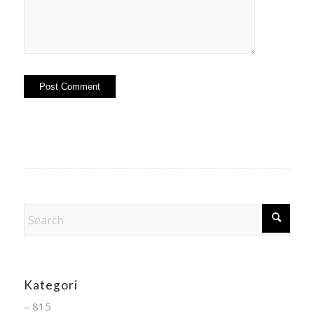
Kategori
– 815