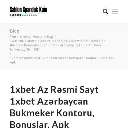
Blog
You are here:
Home
/
Blog
/
1win Yüklə Android Apk Və Ios App 2023 əvəzsiz Indir Next Gen
Business Remedies Computational Creativity Labrador Keio
University Sfc - 688
/
1xbet Az Rəsmi Sayt 1xbet Azərbaycan Bukmeker Kontoru, Bonuslar,
Apk
1xbet Az Rəsmi Sayt
1xbet Azərbaycan
Bukmeker Kontoru,
Bonuslar, Apk