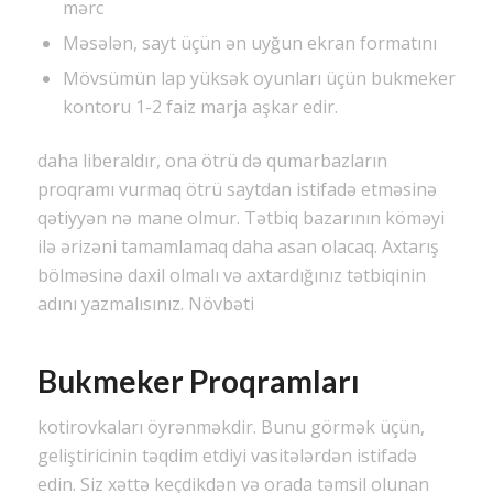
mərc
Məsələn, sayt üçün ən uyğun ekran formatını
Mövsümün lap yüksək oyunları üçün bukmeker
kontoru 1-2 faiz marja aşkar edir.
daha liberaldır, ona ötrü də qumarbazların
proqramı vurmaq ötrü saytdan istifadə etməsinə
qətiyyən nə mane olmur. Tətbiq bazarının köməyi
ilə ərizəni tamamlamaq daha asan olacaq. Axtarış
bölməsinə daxil olmalı və axtardığınız tətbiqinin
adını yazmalısınız. Növbəti
Bukmeker Proqramları
kotirovkaları öyrənməkdir. Bunu görmək üçün,
geliştiricinin təqdim etdiyi vasitələrdən istifadə
edin. Siz xəttə keçdikdən və orada təmsil olunan