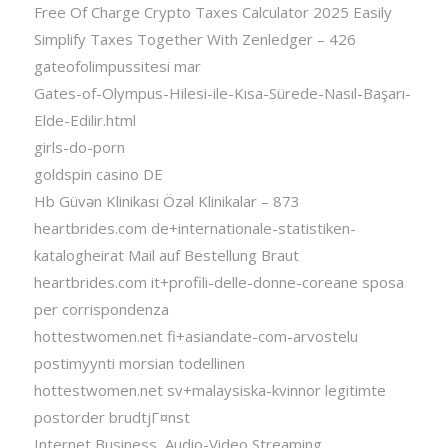
Free Of Charge Crypto Taxes Calculator 2025 Easily
Simplify Taxes Together With Zenledger – 426
gateofolimpussitesi mar
Gates-of-Olympus-Hilesi-ile-Kısa-Sürede-Nasıl-Başarı-
Elde-Edilir.html
girls-do-porn
goldspin casino DE
Hb Güvən Klinikası Özəl Klinikalar – 873
heartbrides.com de+internationale-statistiken-
katalogheirat Mail auf Bestellung Braut
heartbrides.com it+profili-delle-donne-coreane sposa
per corrispondenza
hottestwomen.net fi+asiandate-com-arvostelu
postimyynti morsian todellinen
hottestwomen.net sv+malaysiska-kvinnor legitimte
postorder brudtjГ¤nst
Internet Business, Audio-Video Streaming