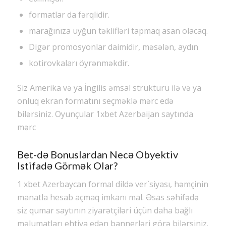
formatlar da fərqlidir.
marağınıza uyğun təklifləri tapmaq asan olacaq.
Digər promosyonlar daimidir, məsələn, aydın
kotirovkaları öyrənməkdir.
Siz Amerika və ya İngilis əmsal strukturu ilə və ya
onluq ekran formatını seçməklə mərc edə
bilərsiniz. Oyunçular 1xbet Azerbaijan saytında
mərc
Bet-də Bonuslardan Necə Obyektiv
Istifadə Görmək Olar?
1 xbet Azerbaycan formal dildə ver`siyası, həmçinin
manatla hesab açmaq imkanı mal. Əsas səhifədə
siz qumar saytının ziyarətçiləri üçün daha bağlı
məlumatları ehtiva edən bannerləri görə bilərsiniz.