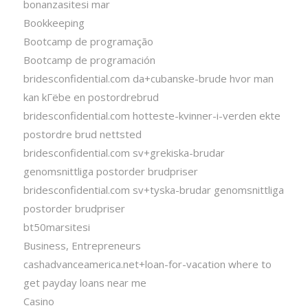
bonanzasitesi mar
Bookkeeping
Bootcamp de programação
Bootcamp de programación
bridesconfidential.com da+cubanske-brude hvor man
kan kГёbe en postordrebrud
bridesconfidential.com hotteste-kvinner-i-verden ekte
postordre brud nettsted
bridesconfidential.com sv+grekiska-brudar
genomsnittliga postorder brudpriser
bridesconfidential.com sv+tyska-brudar genomsnittliga
postorder brudpriser
bt50marsitesi
Business, Entrepreneurs
cashadvanceamerica.net+loan-for-vacation where to
get payday loans near me
Casino