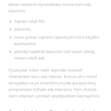
idman növlərini öyrəndikdən sonra mərc edə
bilərsiniz.
Saytda rahat filtr
bilərsiniz.
onun qumar saytının ziyarətçiləri ötrü keçidini
asanlaşdırır.
yetirdiyi təqdirdə depozitə izafi vəsait almaq
imkanı təklif edir.
Oyunçular 1xbet nadir saytında müxtəlif
cihazlardan mərc edə bilərlər. Bunun ötrü mobil
versiyadan və ya smartfonunuzda quraşdırılmış
proqramdan istifadə edə bilərsiniz. Yeni cihazda
mərc edərkən, yenidən qeydiyyatdan keçməyinizə