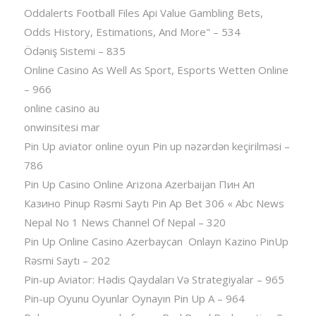
Oddalerts Football Files Api Value Gambling Bets,
Odds History, Estimations, And More" – 534
Ödəniş Sistemi – 835
Online Casino As Well As Sport, Esports Wetten Online
– 966
online casino au
onwinsitesi mar
Pin Up aviator️ online oyun Pin up nəzərdən keçirilməsi –
786
Pin Up Casino Online Arizona Azerbaijan Пин Ап
Казино Pinup Rəsmi Saytı Pin Ap Bet 306 « Abc News
Nepal No 1 News Channel Of Nepal – 320
Pin Up Online Casino Azerbaycan ️ Onlayn Kazino PinUp
Rəsmi Saytı – 202
Pin-up Aviator: Hədis Qaydaları Və Strategiyalar – 965
Pin-up Oyunu Oyunlar Oynayın Pin Up A – 964