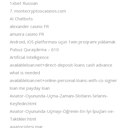
1xbet Russian
7. montecryptoscasinos.com
AI Chatbots
alexander casino FR
amunra casino FR
Android, iOS platforması üçün 1win proqramı yükləmək
Pulsuz Quraşdırma – 610
Artificial Intelligence
availableloan.net+direct-deposit-loans cash advance
what is needed
availableloan.net+online-personal-loans-with-co-signer
loan me payday loan
Aviator-Oyununda-Uçma-Zamanı-Slotların-Sırlarını-
Keşfedin.html
Aviator-Oyununda-Uçmayı-Öğrenin-En-İyi-İpuçları-ve-
Taktikler.html
aviatorsitesi mar