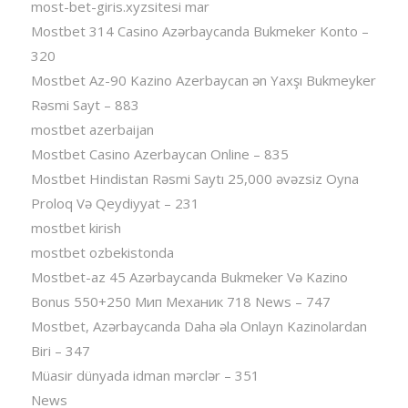
most-bet-giris.xyzsitesi mar
Mostbet 314 Casino Azərbaycanda Bukmeker Konto –
320
Mostbet Az-90 Kazino Azerbaycan ən Yaxşı Bukmeyker
Rəsmi Sayt – 883
mostbet azerbaijan
Mostbet Casino Azerbaycan Online – 835
Mostbet Hindistan Rəsmi Saytı 25,000 əvəzsiz Oyna
Proloq Və Qeydiyyat – 231
mostbet kirish
mostbet ozbekistonda
Mostbet-az 45 Azərbaycanda Bukmeker Və Kazino
Bonus 550+250 Мип Механик 718 News – 747
Mostbet, Azərbaycanda Daha əla Onlayn Kazinolardan
Biri – 347
Müasir dünyada idman mərclər – 351
News