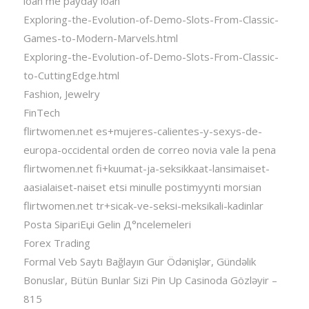
loan me payday loan
Exploring-the-Evolution-of-Demo-Slots-From-Classic-
Games-to-Modern-Marvels.html
Exploring-the-Evolution-of-Demo-Slots-From-Classic-
to-CuttingEdge.html
Fashion, Jewelry
FinTech
flirtwomen.net es+mujeres-calientes-y-sexys-de-
europa-occidental orden de correo novia vale la pena
flirtwomen.net fi+kuumat-ja-seksikkaat-lansimaiset-
aasialaiset-naiset etsi minulle postimyynti morsian
flirtwomen.net tr+sicak-ve-seksi-meksikali-kadinlar
Posta SipariЕџi Gelin Д°ncelemeleri
Forex Trading
Formal Veb Saytı Bağlayın️ Gur Ödənişlər, Gündəlik
Bonuslar, Bütün Bunlar Sizi Pin Up Casinoda Gözləyir –
815