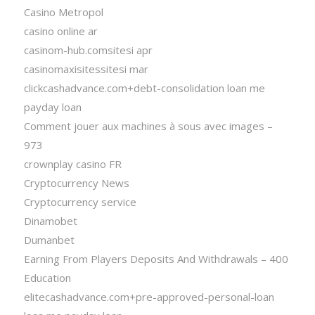
Casino Metropol
casino online ar
casinom-hub.comsitesi apr
casinomaxisitessitesi mar
clickcashadvance.com+debt-consolidation loan me
payday loan
Comment jouer aux machines à sous avec images –
973
crownplay casino FR
Cryptocurrency News
Cryptocurrency service
Dinamobet
Dumanbet
Earning From Players Deposits And Withdrawals – 400
Education
elitecashadvance.com+pre-approved-personal-loan