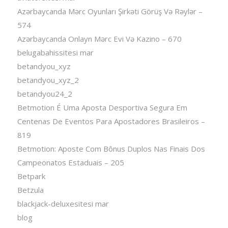
Azərbaycanda Mərc Oyunları Şirkəti Görüş Və Rəylər –
574
Azərbaycanda Onlayn Mərc Evi Və Kazino – 670
belugabahissitesi mar
betandyou_xyz
betandyou_xyz_2
betandyou24_2
Betmotion É Uma Aposta Desportiva Segura Em
Centenas De Eventos Para Apostadores Brasileiros –
819
Betmotion: Aposte Com Bônus Duplos Nas Finais Dos
Campeonatos Estaduais – 205
Betpark
Betzula
blackjack-deluxesitesi mar
blog