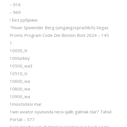
– 916
– 969
! Без рубрики
"Feuer Speiender Berg (umgangssprachlich) Vegas
Promo Program Code Die Besten Boni 2024 – 145
1
10050_tr
100turkey
10500_wa3
10510_tr
10600_wa
10800_wa
10900_wa
1mostsitesi mar
1win aviator oyununda necə qalib gəlmək olar? Təhsil
Portalı – 577
1win Azerbaycan Bukmeker Kontorunun Saytı Login