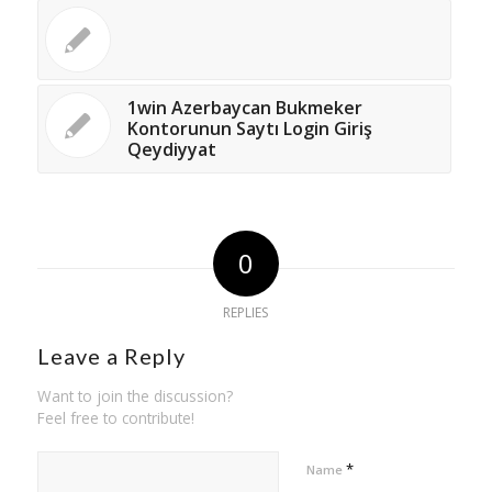
1win Azerbaycan Bukmeker
Kontorunun Saytı Login Giriş
Qeydiyyat
0
REPLIES
Leave a Reply
Want to join the discussion?
Feel free to contribute!
*
Name