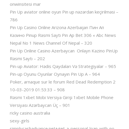
onwinsitesi mar
Pin Up aviator️ online oyun Pin up nəzərdən keçirilməsi –
786
Pin Up Casino Online Arizona Azerbaijan Пин Ап
Казино Pinup Rəsmi Saytı Pin Ap Bet 306 « Abc News
Nepal No 1 News Channel Of Nepal – 320
Pin Up Online Casino Azerbaycan ️ Onlayn Kazino PinUp
Rəsmi Saytı – 202
Pin-up Aviator: Hədis Qaydaları Və Strategiyalar – 965
Pin-up Oyunu Oyunlar Oynayın Pin Up A – 964
Poker, arnaque sur le forum Red Dead Redemption 2
10-03-2019 01:53:33 – 908
Rəsmi 1xbet Mobi Versiya Girişi 1xbet Mobile Phone
Versiyası Azərbaycan Üç – 901
ricky casino australia
sexy-girls
simplycashadvance.net+get-a-personal-loan-with-no-