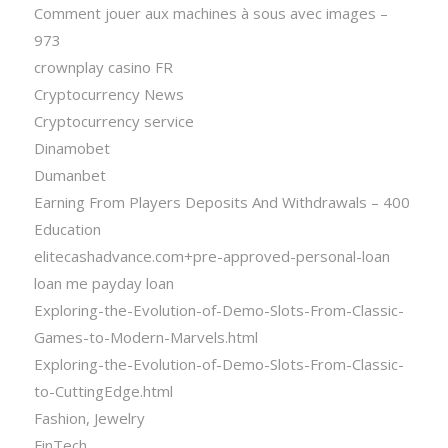
Comment jouer aux machines à sous avec images –
973
crownplay casino FR
Cryptocurrency News
Cryptocurrency service
Dinamobet
Dumanbet
Earning From Players Deposits And Withdrawals – 400
Education
elitecashadvance.com+pre-approved-personal-loan
loan me payday loan
Exploring-the-Evolution-of-Demo-Slots-From-Classic-
Games-to-Modern-Marvels.html
Exploring-the-Evolution-of-Demo-Slots-From-Classic-
to-CuttingEdge.html
Fashion, Jewelry
FinTech