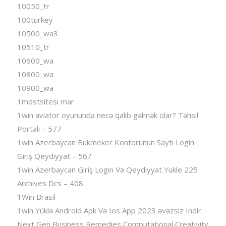
10050_tr
100turkey
10500_wa3
10510_tr
10600_wa
10800_wa
10900_wa
1mostsitesi mar
1win aviator oyununda necə qalib gəlmək olar? Təhsil
Portalı – 577
1win Azerbaycan Bukmeker Kontorunun Saytı Login
Giriş Qeydiyyat – 567
1win Azerbaycan Giriş Login Və Qeydiyyat Yukle 225
Archives Dcs – 408
1Win Brasil
1win Yüklə Android Apk Və Ios App 2023 əvəzsiz Indir
Next Gen Business Remedies Computational Creativity