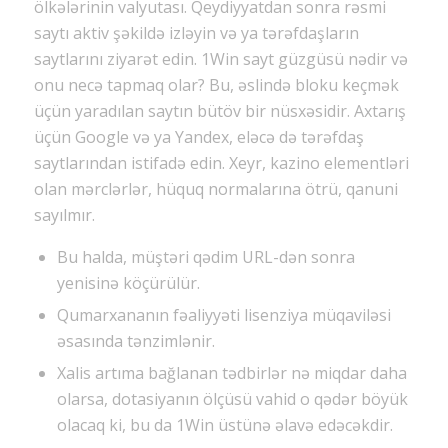
ölkələrinin valyutası. Qeydiyyatdan sonra rəsmi
saytı aktiv şəkildə izləyin və ya tərəfdaşların
saytlarını ziyarət edin. 1Win sayt güzgüsü nədir və
onu necə tapmaq olar? Bu, əslində bloku keçmək
üçün yaradılan saytın bütöv bir nüsxəsidir. Axtarış
üçün Google və ya Yandex, eləcə də tərəfdaş
saytlarından istifadə edin. Xeyr, kazino elementləri
olan mərclərlər, hüquq normalarına ötrü, qanuni
sayılmır.
Bu halda, müştəri qədim URL-dən sonra
yenisinə köçürülür.
Qumarxananın fəaliyyəti lisenziya müqaviləsi
əsasında tənzimlənir.
Xalis artıma bağlanan tədbirlər nə miqdar daha
olarsa, dotasiyanın ölçüsü vahid o qədər böyük
olacaq ki, bu da 1Win üstünə əlavə edəcəkdir.