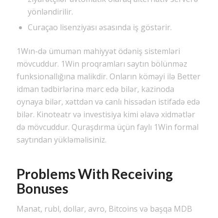
yönləndirilir.
Curaçao lisenziyası əsasında iş göstərir.
1Wın-də ümumən mahiyyət ödəniş sistemləri
mövcuddur. 1Win proqramları saytın bölünməz
funksionallığına malikdir. Onların köməyi ilə Better
idman tədbirlərinə mərc edə bilər, kazinoda
oynaya bilər, xəttdən və canlı hissədən istifadə edə
bilər. Kinoteatr və investisiya kimi əlavə xidmətlər
də mövcuddur. Quraşdırma üçün faylı 1Win formal
saytından yükləməlisiniz.
Problems With Receiving
Bonuses
Manat, rubl, dollar, avro, Bitcoins və başqa MDB