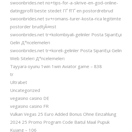
swoonbrides.net no+tips-for-a-skrive-en-god-online-
datingprofil beste stedet ГҐ fГҐ en postordrebrud
swoonbrides.net sv+romans-turer-kosta-rica legitimte
postorder brudtjÃ¤nst
swoonbrides.net tr+kolombiyali-gelinler Posta SipariЕџi
Gelin Д°ncelemeleri
swoonbrides.net tr+koreli-gelinler Posta SipariЕџi Gelin
Web Siteleri Д°ncelemeleri
Təyyarə oyunu 1win 1win Aviator game – 838
tr
Ultrabet
Uncategorized
vegasino casino DE
vegasino casino FR
Vulkan Vegas 25 Euro Added Bonus Ohne Einzahlung
2024 25 Promo Program Code Baitul Maal Pupuk
Kujang – 106