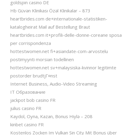
goldspin casino DE
Hb Güvən Klinikası Özəl Klinikalar – 873
heartbrides.com de+internationale-statistiken-
katalogheirat Mail auf Bestellung Braut
heartbrides.com it+profili-delle-donne-coreane sposa
per corrispondenza
hottestwomen.net fi+asiandate-com-arvostelu
postimyynti morsian todellinen
hottestwomen.net sv+malaysiska-kvinnor legitimte
postorder brudtjГ¤nst
Internet Business, Audio-Video Streaming
IT Образование
jackpot bob casino FR
julius casino FR
Kaydol, Oyna, Kazan, Bonus Hiylə – 208
kinbet casino FR
Kostenlos Zocken Im Vulkan Sin City Mit Bonus über