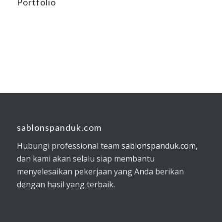
Portfolio
sablonspanduk.com
Hubungi professional team
sablonspanduk.com
,
dan kami akan selalu siap membantu
menyelesaikan pekerjaan yang Anda berikan
dengan hasil yang terbaik.