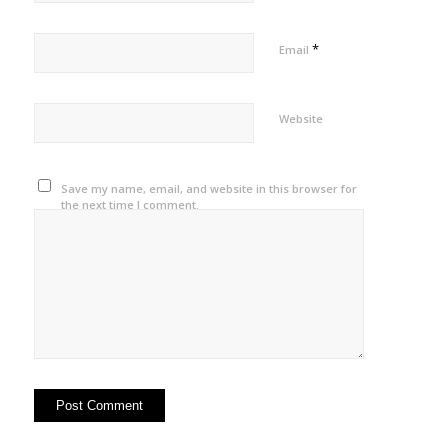
*
Email
Website
Save my name, email, and website in this browser for
the next time I comment.