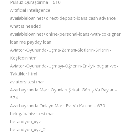
Pulsuz Quraşdırma – 610
Artificial Intelligence
availableloan.net+direct-deposit-loans cash advance
what is needed
availableloan.net+online-personal-loans-with-co-signer
loan me payday loan
Aviator-Oyununda-Uçma-Zamanı-Slotların-Sırlarını-
Keşfedin.html
Aviator-Oyununda-Uçmayı-Öğrenin-En-İyi-İpuçları-ve-
Taktikler.html
aviatorsitesi mar
Azərbaycanda Mərc Oyunları Şirkəti Görüş Və Rəylər –
574
Azərbaycanda Onlayn Mərc Evi Və Kazino – 670
belugabahissitesi mar
betandyou_xyz
betandyou_xyz_2