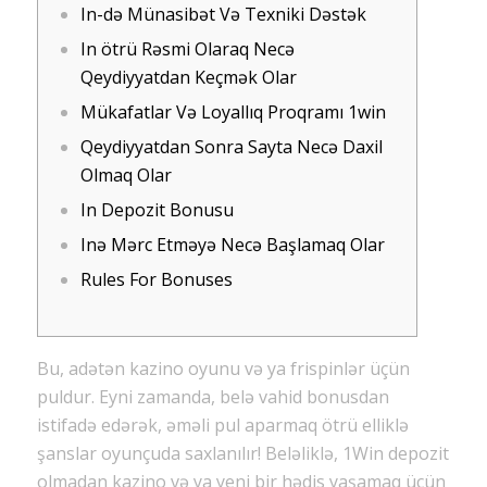
In-də Münasibət Və Texniki Dəstək
In ötrü Rəsmi Olaraq Necə
Qeydiyyatdan Keçmək Olar
Mükafatlar Və Loyallıq Proqramı 1win
Qeydiyyatdan Sonra Sayta Necə Daxil
Olmaq Olar
In Depozit Bonusu
Inə Mərc Etməyə Necə Başlamaq Olar
Rules For Bonuses
Bu, adətən kazino oyunu və ya frispinlər üçün
puldur. Eyni zamanda, belə vahid bonusdan
istifadə edərək, əməli pul aparmaq ötrü elliklə
şanslar oyunçuda saxlanılır! Beləliklə, 1Win depozit
olmadan kazino və ya yeni bir hədis yaşamaq üçün