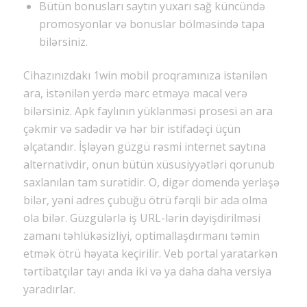
Bütün bonusları saytın yuxarı sağ küncündə
promosyonlar və bonuslar bölməsində tapa
bilərsiniz.
Cihazınızdakı 1win mobil proqramınıza istənilən
ara, istənilən yerdə mərc etməyə macal verə
bilərsiniz. Apk faylının yüklənməsi prosesi ən ara
çəkmir və sadədir və hər bir istifadəçi üçün
əlçatandır. İşləyən güzgü rəsmi internet saytına
alternativdir, onun bütün xüsusiyyətləri qorunub
saxlanılan tam surətidir. O, digər domendə yerləşə
bilər, yəni adres çubuğu ötrü fərqli bir ada olma
ola bilər. Güzgülərlə iş URL-lərin dəyişdirilməsi
zamanı təhlükəsizliyi, optimallaşdırmanı təmin
etmək ötrü həyata keçirilir. Veb portal yaratarkən
tərtibatçılar tayı anda iki və ya daha daha versiya
yaradırlar.