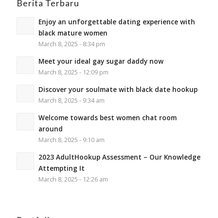
Berita Terbaru
Enjoy an unforgettable dating experience with
black mature women
March 8, 2025 - 8:34 pm
Meet your ideal gay sugar daddy now
March 8, 2025 - 12:09 pm
Discover your soulmate with black date hookup
March 8, 2025 - 9:34 am
Welcome towards best women chat room
around
March 8, 2025 - 9:10 am
2023 AdultHookup Assessment – Our Knowledge
Attempting It
March 8, 2025 - 12:26 am