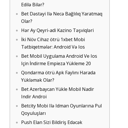
Edilə Bilər?
Bet Dəstəyi Ilə Necə Bağlılıq Yaratmaq
Olar?
Hər Ay Qeyri-adi Kazino Təşviqləri
İki Növ Cihaz ötrü 1xbet Mobi
Tətbiqetmələr: Android Və Ios
Bet Mobil Uygulama Android Ve Ios
Için İndirme Empieza Yükleme 20
Qondarma ötrü Apk Faylını Harada
Yükləmək Olar?
Bet Azerbaycan Yükle Mobil Nadir
Indir Androi
Betcity Mobi Ilə Idman Oyunlarına Pul
Qoyuluşları
Push Elan Sizi Bildiriş Edəcək