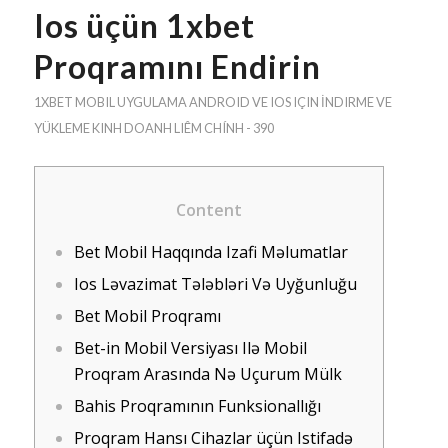
Ios üçün 1xbet
Proqramını Endirin
1XBET MOBIL UYGULAMA ANDROID VE IOS IÇIN İNDIRME VE
YÜKLEME KINH DOANH LIÊM CHÍNH - 390
Content
Bet Mobil Haqqında Izafi Məlumatlar
Ios Ləvazimat Tələbləri Və Uyğunluğu
Bet Mobil Proqramı
Bet-in Mobil Versiyası Ilə Mobil
Proqram Arasında Nə Uçurum Mülk
Bahis Proqramının Funksionallığı
Proqram Hansı Cihazlar üçün Istifadə