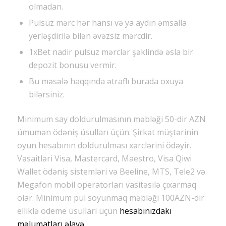
olmadan.
Pulsuz mərc hər hansı və ya aydın əmsalla
yerləşdirilə bilən əvəzsiz mərcdir.
1xBet nadir pulsuz mərclər şəklində əsla bir
depozit bonusu vermir.
Bu məsələ haqqında ətraflı burada oxuya
bilərsiniz.
Minimum say doldurulmasının məbləği 50-dir AZN
ümumən ödəniş üsulları üçün. Şirkət müştərinin
oyun hesabının doldurulması xərclərini ödəyir.
Vəsaitləri Visa, Mastercard, Maestro, Visa Qiwi
Wallet ödəniş sistemləri və Beeline, MTS, Tele2 və
Megafon mobil operatorları vasitəsilə çıxarmaq
olar. Minimum pul soyunmaq məbləği 100AZN-dir
elliklə odeme üsullari üçün
hesabınızdakı
məlumatları əlavə
.