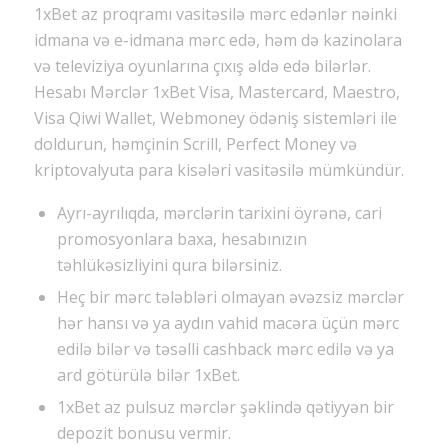
1xBet az proqramı vasitəsilə mərc edənlər nəinki
idmana və e-idmana mərc edə, həm də kazinolara
və televiziya oyunlarına çıxış əldə edə bilərlər.
Hesabı Mərclər 1xBet Visa, Mastercard, Maestro,
Visa Qiwi Wallet, Webmoney ödəniş sistemləri ile
doldurun, həmçinin Scrill, Perfect Money və
kriptovalyuta para kisələri vasitəsilə mümkündür.
Ayrı-ayrılıqda, mərclərin tarixini öyrənə, cari
promosyonlara baxa, hesabınızın
təhlükəsizliyini qura bilərsiniz.
Heç bir mərc tələbləri olmayan əvəzsiz mərclər
hər hansı və ya aydın vahid macəra üçün mərc
edilə bilər və təsəlli cashback mərc edilə və ya
ard götürülə bilər 1xBet.
1xBet az pulsuz mərclər şəklində qətiyyən bir
depozit bonusu vermir.