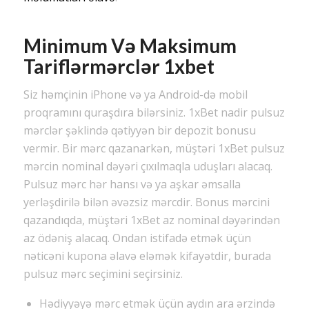
Minimum Və Maksimum
Tariflərmərclər 1xbet
Siz həmçinin iPhone və ya Android-də mobil
proqramını quraşdıra bilərsiniz. 1xBet nadir pulsuz
mərclər şəklində qətiyyən bir depozit bonusu
vermir. Bir mərc qazanarkən, müştəri 1xBet pulsuz
mərcin nominal dəyəri çıxılmaqla uduşları alacaq.
Pulsuz mərc hər hansı və ya aşkar əmsalla
yerləşdirilə bilən əvəzsiz mərcdir. Bonus mərcini
qazandıqda, müştəri 1xBet az nominal dəyərindən
az ödəniş alacaq. Ondan istifadə etmək üçün
nəticəni kupona əlavə eləmək kifayətdir, burada
pulsuz mərc seçimini seçirsiniz.
Hədiyyəyə mərc etmək üçün aydın ara ərzində