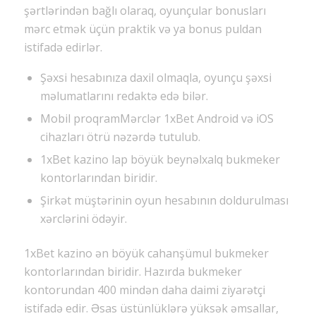
şərtlərindən bağlı olaraq, oyunçular bonusları
mərc etmək üçün praktik və ya bonus puldan
istifadə edirlər.
Şəxsi hesabınıza daxil olmaqla, oyunçu şəxsi
məlumatlarını redaktə edə bilər.
Mobil proqramMərclər 1xBet Android və iOS
cihazları ötrü nəzərdə tutulub.
1xBet kazino lap böyük beynəlxalq bukmeker
kontorlarından biridir.
Şirkət müştərinin oyun hesabının doldurulması
xərclərini ödəyir.
1xBet kazino ən böyük cahanşümul bukmeker
kontorlarından biridir. Hazırda bukmeker
kontorundan 400 mindən daha daimi ziyarətçi
istifadə edir. Əsas üstünlüklərə yüksək əmsallar,