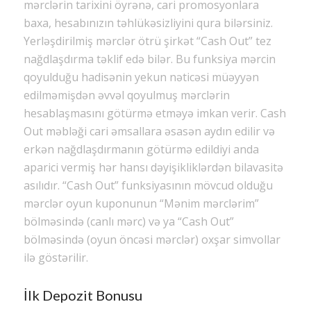
mərclərin tarixini öyrənə, cari promosyonlara
baxa, hesabınızın təhlükəsizliyini qura bilərsiniz.
Yerləşdirilmiş mərclər ötrü şirkət “Cash Out” tez
nağdlaşdırma təklif edə bilər. Bu funksiya mərcin
qoyulduğu hadisənin yekun nəticəsi müəyyən
edilməmişdən əvvəl qoyulmuş mərclərin
hesablaşmasını götürmə etməyə imkan verir. Cash
Out məbləği cari əmsallara əsasən aydın edilir və
erkən nağdlaşdırmanın götürmə edildiyi anda
aparici vermiş hər hansı dəyişikliklərdən bilavasitə
asılıdır. “Cash Out” funksiyasının mövcud olduğu
mərclər oyun kuponunun “Mənim mərclərim”
bölməsində (canlı mərc) və ya “Cash Out”
bölməsində (oyun öncəsi mərclər) oxşar simvollar
ilə göstərilir.
İlk Depozit Bonusu