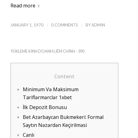
Read more
/
/
JANUARY 1, 1970
0 COMMENTS
BY
ADMIN
1XBET MOBIL UYGULAMA ANDROID VE IOS IÇIN İNDIRME VE
YÜKLEME KINH DOANH LIÊM CHÍNH - 390
Content
Minimum Və Maksimum
Tariflərmərclər 1xbet
İlk Depozit Bonusu
Bet Azərbaycan Bukmekeri: Formal
Saytın Nəzərdən Keçirilməsi
Canlı