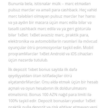
Bununla belə, istisnalar mülk – mərc etmədən
pulsuz mərclər və əməli para cashback. Heç vahid
mərc tələbləri olmayan pulsuz mərclər hər hansı
və ya aydın bir macəra üçün mərc edilə bilər və
təsəlli cashback mərc edilə və ya geri götürülə
bilər 1xBet. 1xBet əvəzsiz mərc, praktik para,
elektronika və avtomobillərin rəsmləri ilə mövcud
oyunçular ötrü promosyonlar təşkil edin. Mobil
proqramMərclər 1xBet Android və iOS cihazları
üçün nəzərdə tutulub.
İlk depozit 1xbet bonus saytda ilk dəfə
qeydiyyatdan ötən istifadəçilər ötrü
əlçatandırMərclər. Onu əldə etmək üçün bir hesab
açmalı və oyun hesabının ilk doldurulmasını
etməlisiniz. Bonus 100 AZN nağd para limiti ilə
100% təşkil edir. Depozit bonusları yoxdur 1xBet
praktik pulla depozit və risk ehtiyac etməyən yeni