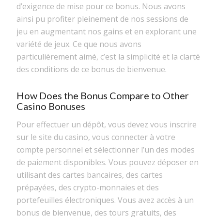
d’exigence de mise pour ce bonus. Nous avons
ainsi pu profiter pleinement de nos sessions de
jeu en augmentant nos gains et en explorant une
variété de jeux. Ce que nous avons
particulièrement aimé, c’est la simplicité et la clarté
des conditions de ce bonus de bienvenue.
How Does the Bonus Compare to Other
Casino Bonuses
Pour effectuer un dépôt, vous devez vous inscrire
sur le site du casino, vous connecter à votre
compte personnel et sélectionner l’un des modes
de paiement disponibles. Vous pouvez déposer en
utilisant des cartes bancaires, des cartes
prépayées, des crypto-monnaies et des
portefeuilles électroniques. Vous avez accès à un
bonus de bienvenue, des tours gratuits, des