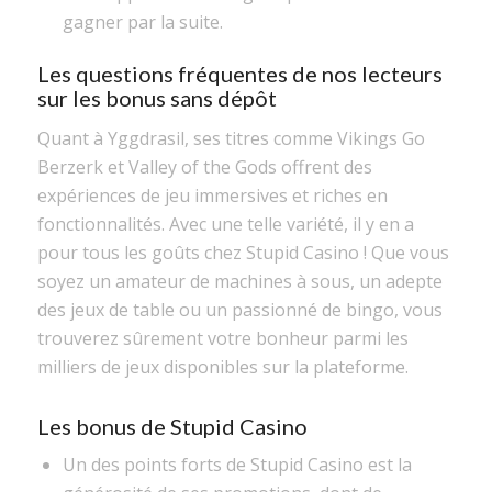
gagner par la suite.
Les questions fréquentes de nos lecteurs
sur les bonus sans dépôt
Quant à Yggdrasil, ses titres comme Vikings Go
Berzerk et Valley of the Gods offrent des
expériences de jeu immersives et riches en
fonctionnalités. Avec une telle variété, il y en a
pour tous les goûts chez Stupid Casino ! Que vous
soyez un amateur de machines à sous, un adepte
des jeux de table ou un passionné de bingo, vous
trouverez sûrement votre bonheur parmi les
milliers de jeux disponibles sur la plateforme.
Les bonus de Stupid Casino
Un des points forts de Stupid Casino est la