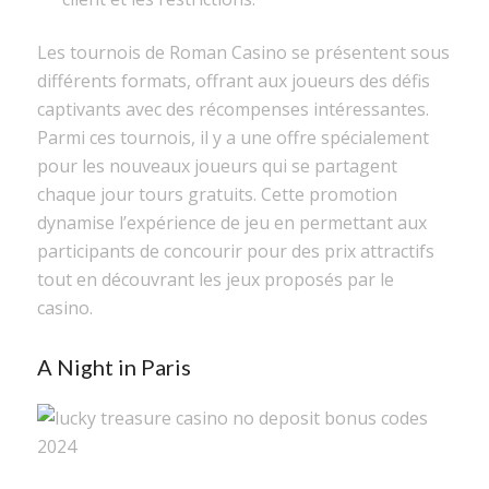
Les tournois de Roman Casino se présentent sous
différents formats, offrant aux joueurs des défis
captivants avec des récompenses intéressantes.
Parmi ces tournois, il y a une offre spécialement
pour les nouveaux joueurs qui se partagent
chaque jour tours gratuits. Cette promotion
dynamise l’expérience de jeu en permettant aux
participants de concourir pour des prix attractifs
tout en découvrant les jeux proposés par le
casino.
A Night in Paris