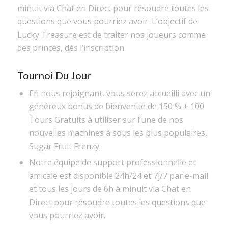
minuit via Chat en Direct pour résoudre toutes les
questions que vous pourriez avoir. L’objectif de
Lucky Treasure est de traiter nos joueurs comme
des princes, dès l’inscription.
Tournoi Du Jour
En nous rejoignant, vous serez accueilli avec un
généreux bonus de bienvenue de 150 % + 100
Tours Gratuits à utiliser sur l’une de nos
nouvelles machines à sous les plus populaires,
Sugar Fruit Frenzy.
Notre équipe de support professionnelle et
amicale est disponible 24h/24 et 7j/7 par e-mail
et tous les jours de 6h à minuit via Chat en
Direct pour résoudre toutes les questions que
vous pourriez avoir.