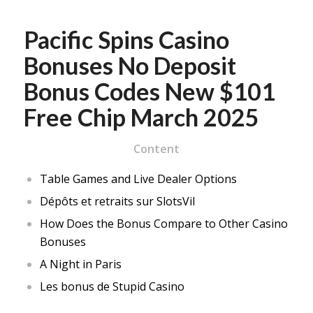
Pacific Spins Casino
Bonuses No Deposit
Bonus Codes New $101
Free Chip March 2025
Content
Table Games and Live Dealer Options
Dépôts et retraits sur SlotsVil
How Does the Bonus Compare to Other Casino
Bonuses
A Night in Paris
Les bonus de Stupid Casino