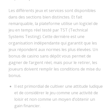
Les différents jeux et services sont disponibles
dans des sections bien distinctes. Et fait
remarquable, la plateforme utilise un logiciel de
jeu en temps réel testé par TST (Technical
Systems Testing). Cette dernière est une
organisation indépendante qui garantit que les
jeux répondent aux normes les plus élevées. Un
bonus de casino sans dépôt vous permet de
gagner de l’argent réel, mais pour le retirer, les
joueurs doivent remplir les conditions de mise du
bonus.
Il est primordial de cultiver une attitude ludique
et de considérer le jeu comme une activité de
loisir et non comme un moyen d’obtenir un
gain financier.