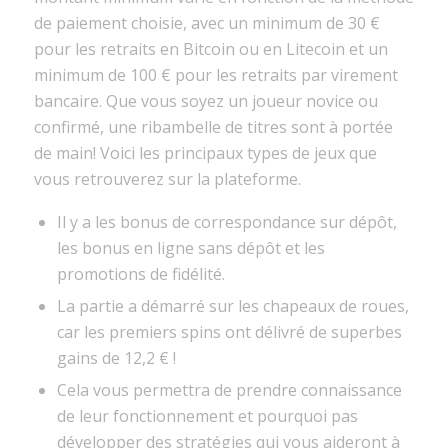
de paiement choisie, avec un minimum de 30 €
pour les retraits en Bitcoin ou en Litecoin et un
minimum de 100 € pour les retraits par virement
bancaire. Que vous soyez un joueur novice ou
confirmé, une ribambelle de titres sont à portée
de main! Voici les principaux types de jeux que
vous retrouverez sur la plateforme.
Il y a les bonus de correspondance sur dépôt,
les bonus en ligne sans dépôt et les
promotions de fidélité.
La partie a démarré sur les chapeaux de roues,
car les premiers spins ont délivré de superbes
gains de 12,2 € !
Cela vous permettra de prendre connaissance
de leur fonctionnement et pourquoi pas
développer des stratégies qui vous aideront à