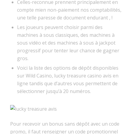
Celles-reconnue prennent principalement en
compte mien non-paiement nos comptabilités,
une telle paresse de document endurant , !
Les joueurs peuvent choisir parmi des
machines à sous classiques, des machines à
sous vidéo et des machines à sous à jackpot
progressif pour tenter leur chance de gagner
gros.
Voici la liste des options de dépôt disponibles
sur Wild Casino, lucky treasure casino avis en
ligne tandis que d’autres vous permettent de
sélectionner jusqu’à 20 numéros.
Pour recevoir un bonus sans dépôt avec un code
promo, il faut renseigner un code promotionnel