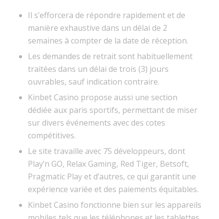
Il s’efforcera de répondre rapidement et de
manière exhaustive dans un délai de 2
semaines à compter de la date de réception.
Les demandes de retrait sont habituellement
traitées dans un délai de trois (3) jours
ouvrables, sauf indication contraire.
Kinbet Casino propose aussi une section
dédiée aux paris sportifs, permettant de miser
sur divers événements avec des cotes
compétitives.
Le site travaille avec 75 développeurs, dont
Play’n GO, Relax Gaming, Red Tiger, Betsoft,
Pragmatic Play et d’autres, ce qui garantit une
expérience variée et des paiements équitables.
Kinbet Casino fonctionne bien sur les appareils
mobiles tels que les téléphones et les tablettes,