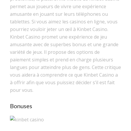
permet aux joueurs de vivre une expérience
amusante en jouant sur leurs téléphones ou
tablettes. Si vous aimez les casinos en ligne, vous
pourriez vouloir jeter un œil à Kinbet Casino.
Kinbet Casino promet une expérience de jeu
amusante avec de superbes bonus et une grande
variété de jeux. Il propose des options de
paiement simples et prend en charge plusieurs
langues pour atteindre plus de gens. Cette critique
vous aidera à comprendre ce que Kinbet Casino a
à offrir afin que vous puissiez décider s’il est fait
pour vous.
Bonuses