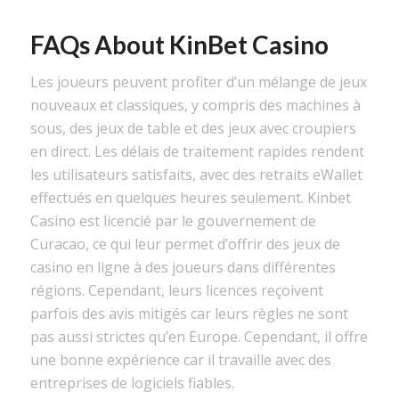
FAQs About KinBet Casino
Les joueurs peuvent profiter d’un mélange de jeux
nouveaux et classiques, y compris des machines à
sous, des jeux de table et des jeux avec croupiers
en direct. Les délais de traitement rapides rendent
les utilisateurs satisfaits, avec des retraits eWallet
effectués en quelques heures seulement. Kinbet
Casino est licencié par le gouvernement de
Curacao, ce qui leur permet d’offrir des jeux de
casino en ligne à des joueurs dans différentes
régions. Cependant, leurs licences reçoivent
parfois des avis mitigés car leurs règles ne sont
pas aussi strictes qu’en Europe. Cependant, il offre
une bonne expérience car il travaille avec des
entreprises de logiciels fiables.