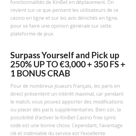
fonctionnalités de KinBet en déplacement. On
revient sur ce que pensent les utilisateurs de ce
casino en ligne et sur les avis dénichés en ligne,
pour se faire une opinion générale sur cette
plateforme de jeux.
Surpass Yourself and Pick up
250% UP TO €3,000 + 350 FS +
1 BONUS CRAB
Pour de nombreux joueurs français, les paris en
direct présentent un intérêt maximal, car pendant
le match, vous pouvez apporter des modifications
ou placer des paris supplémentaires. Bien sûr, la
possibilité d’activer le KinBet Casino free spins
code est une bonne chose. Cependant, l’avantage
clé et indéniable du service est l’excellente