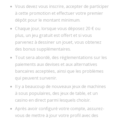
Vous devez vous inscrire, accepter de participer
à cette promotion et effectuer votre premier
dépôt pour le montant minimum.
Chaque jour, lorsque vous déposez 20 € ou
plus, un jeu gratuit est offert et si vous
parvenez à dessiner un jouet, vous obtenez
des bonus supplémentaires.
Tout sera abordé, des réglementations sur les
paiements aux devises et aux alternatives
bancaires acceptées, ainsi que les problèmes
qui peuvent survenir.
Il y a beaucoup de nouveaux jeux de machines
à sous populaires, des jeux de table, et un
casino en direct parmi lesquels choisir.
Après avoir configuré votre compte, assurez-
vous de mettre à jour votre profil avec des