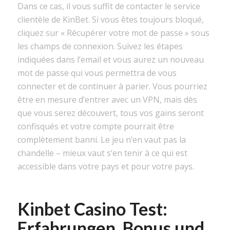
Dans ce cas, il vous suffit de contacter le service
clientèle de KinBet. Si vous êtes toujours bloqué,
cliquez sur « Récupérer votre mot de passe » sous
les champs de connexion. Suivez les étapes
indiquées dans l’email et vous aurez un nouveau
mot de passe qui vous permettra de vous
connecter et de continuer à parier. Vous pourriez
être en mesure d’entrer avec un VPN, mais dès
que vous serez découvert, tous vos gains seront
confisqués et votre compte pourrait être
complètement banni. Le jeu n’en vaut pas la
chandelle – mieux vaut s’en tenir à ce qui est
accessible dans votre pays et pour votre pays.
Kinbet Casino Test:
Erfahrungen, Bonus und