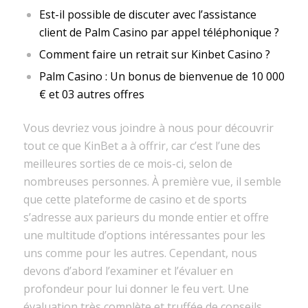
Est-il possible de discuter avec l’assistance
client de Palm Casino par appel téléphonique ?
Comment faire un retrait sur Kinbet Casino ?
Palm Casino : Un bonus de bienvenue de 10 000
€ et 03 autres offres
Vous devriez vous joindre à nous pour découvrir
tout ce que KinBet a à offrir, car c’est l’une des
meilleures sorties de ce mois-ci, selon de
nombreuses personnes. À première vue, il semble
que cette plateforme de casino et de sports
s’adresse aux parieurs du monde entier et offre
une multitude d’options intéressantes pour les
uns comme pour les autres. Cependant, nous
devons d’abord l’examiner et l’évaluer en
profondeur pour lui donner le feu vert. Une
évaluation très complète et truffée de conseils