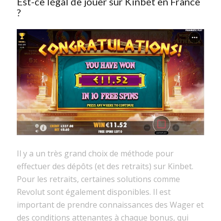
Est-ce légal de jouer sur Kinbet en France
?
Il y a un très grand choix de méthode pour
effectuer des dépôts (et des retraits) sur Kinbet.
Pour les retraits, certaines solutions comme
Revolut sont également disponibles. Il est
important de prendre connaissances des Wager et
des conditions attenantes à chaque bonus, qui