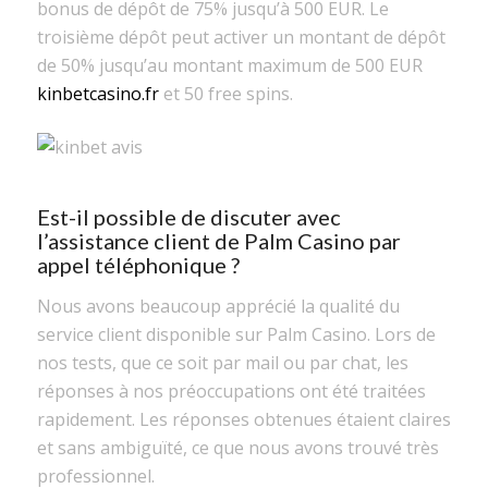
bonus de dépôt de 75% jusqu’à 500 EUR. Le
troisième dépôt peut activer un montant de dépôt
de 50% jusqu’au montant maximum de 500 EUR
kinbetcasino.fr
et 50 free spins.
Est-il possible de discuter avec
l’assistance client de Palm Casino par
appel téléphonique ?
Nous avons beaucoup apprécié la qualité du
service client disponible sur Palm Casino. Lors de
nos tests, que ce soit par mail ou par chat, les
réponses à nos préoccupations ont été traitées
rapidement. Les réponses obtenues étaient claires
et sans ambiguïté, ce que nous avons trouvé très
professionnel.