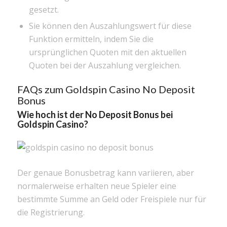
gesetzt.
Sie können den Auszahlungswert für diese
Funktion ermitteln, indem Sie die
ursprünglichen Quoten mit den aktuellen
Quoten bei der Auszahlung vergleichen.
FAQs zum Goldspin Casino No Deposit
Bonus
Wie hoch ist der No Deposit Bonus bei
Goldspin Casino?
Der genaue Bonusbetrag kann variieren, aber
normalerweise erhalten neue Spieler eine
bestimmte Summe an Geld oder Freispiele nur für
die Registrierung.