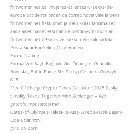
flirtwomen.net es+mujeres-calientes-y-sexys-de-
europa-occidental orden de correo novia vale la pena
flirtwomen.net fi+kuumat-ja-seksikkaat-lansimaiset-
aasialaiset-naiset etsi minulle postimyynti morsian
flirtwomen.net tr+sicak-ve-seksi-meksikali-kadinlar
Posta SipariЕџi Gelin Д°ncelemeleri
Forex Trading
Formal Veb Saytı Bağlayın️ Gur Ödənişlər, Gündəlik
Bonuslar, Bütün Bunlar Sizi Pin Up Casinoda Gözləyir –
815
Free Of Charge Crypto Taxes Calculator 2025 Easily
Simplify Taxes Together With Zenledger – 426
gateofolimpussitesi mar
Gates-of-Olympus-Hilesi-ile-Kısa-Sürede-Nasıl-Başarı-
Elde-Edilir.html
girls-do-porn