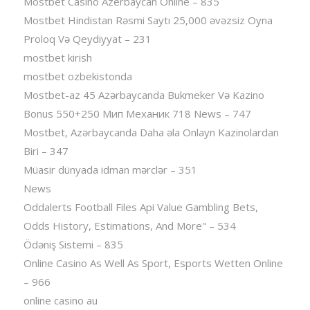
Mostbet Casino Azerbaycan Online – 835
Mostbet Hindistan Rəsmi Saytı 25,000 əvəzsiz Oyna
Proloq Və Qeydiyyat – 231
mostbet kirish
mostbet ozbekistonda
Mostbet-az 45 Azərbaycanda Bukmeker Və Kazino
Bonus 550+250 Мип Механик 718 News – 747
Mostbet, Azərbaycanda Daha əla Onlayn Kazinolardan
Biri – 347
Müasir dünyada idman mərclər – 351
News
Oddalerts Football Files Api Value Gambling Bets,
Odds History, Estimations, And More" – 534
Ödəniş Sistemi – 835
Online Casino As Well As Sport, Esports Wetten Online
– 966
online casino au