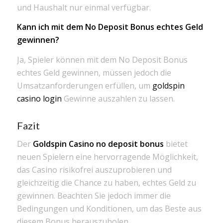
und Haushalt nur einmal verfügbar.
Kann ich mit dem No Deposit Bonus echtes Geld
gewinnen?
Ja, Spieler können mit dem No Deposit Bonus
echtes Geld gewinnen, müssen jedoch die
Umsatzanforderungen erfüllen, um
goldspin
casino login
Gewinne auszahlen zu lassen.
Fazit
Der
Goldspin Casino no deposit bonus
bietet
neuen Spielern eine hervorragende Möglichkeit,
das Casino risikofrei auszuprobieren und
gleichzeitig die Chance zu haben, echtes Geld zu
gewinnen. Beachten Sie jedoch immer die
Bedingungen und Konditionen, um das Beste aus
diesem Bonus herauszuholen.