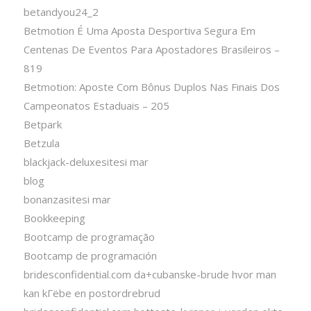
betandyou24_2
Betmotion É Uma Aposta Desportiva Segura Em
Centenas De Eventos Para Apostadores Brasileiros –
819
Betmotion: Aposte Com Bônus Duplos Nas Finais Dos
Campeonatos Estaduais – 205
Betpark
Betzula
blackjack-deluxesitesi mar
blog
bonanzasitesi mar
Bookkeeping
Bootcamp de programação
Bootcamp de programación
bridesconfidential.com da+cubanske-brude hvor man
kan kГёbe en postordrebrud