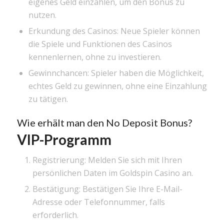
eigenes Geld einzahlen, um den Bonus zu
nutzen.
Erkundung des Casinos: Neue Spieler können
die Spiele und Funktionen des Casinos
kennenlernen, ohne zu investieren.
Gewinnchancen: Spieler haben die Möglichkeit,
echtes Geld zu gewinnen, ohne eine Einzahlung
zu tätigen.
Wie erhält man den No Deposit Bonus?
VIP-Programm
Registrierung: Melden Sie sich mit Ihren
persönlichen Daten im Goldspin Casino an.
Bestätigung: Bestätigen Sie Ihre E-Mail-
Adresse oder Telefonnummer, falls
erforderlich.