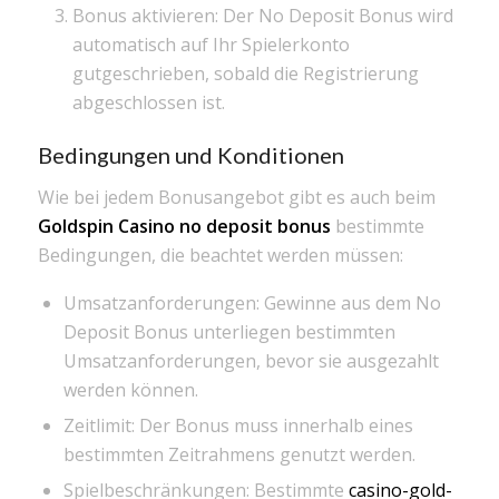
Bonus aktivieren: Der No Deposit Bonus wird
automatisch auf Ihr Spielerkonto
gutgeschrieben, sobald die Registrierung
abgeschlossen ist.
Bedingungen und Konditionen
Wie bei jedem Bonusangebot gibt es auch beim
Goldspin Casino no deposit bonus
bestimmte
Bedingungen, die beachtet werden müssen:
Umsatzanforderungen: Gewinne aus dem No
Deposit Bonus unterliegen bestimmten
Umsatzanforderungen, bevor sie ausgezahlt
werden können.
Zeitlimit: Der Bonus muss innerhalb eines
bestimmten Zeitrahmens genutzt werden.
Spielbeschränkungen: Bestimmte
casino-gold-