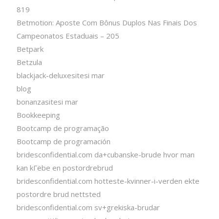
819
Betmotion: Aposte Com Bônus Duplos Nas Finais Dos
Campeonatos Estaduais – 205
Betpark
Betzula
blackjack-deluxesitesi mar
blog
bonanzasitesi mar
Bookkeeping
Bootcamp de programação
Bootcamp de programación
bridesconfidential.com da+cubanske-brude hvor man
kan kГёbe en postordrebrud
bridesconfidential.com hotteste-kvinner-i-verden ekte
postordre brud nettsted
bridesconfidential.com sv+grekiska-brudar