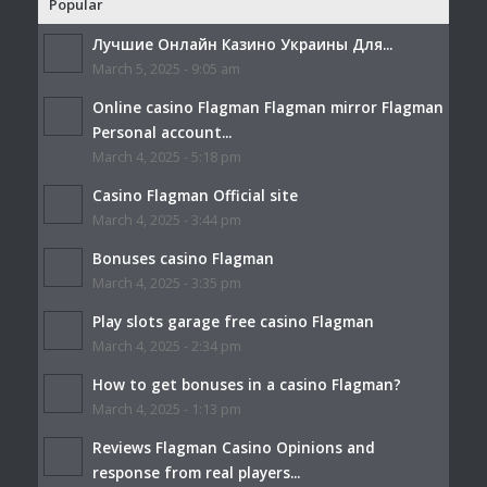
Popular
Лучшие Онлайн Казино Украины Для...
March 5, 2025 - 9:05 am
Online casino Flagman Flagman mirror Flagman
Personal account...
March 4, 2025 - 5:18 pm
Casino Flagman Official site
March 4, 2025 - 3:44 pm
Bonuses casino Flagman
March 4, 2025 - 3:35 pm
Play slots garage free casino Flagman
March 4, 2025 - 2:34 pm
How to get bonuses in a casino Flagman?
March 4, 2025 - 1:13 pm
Reviews Flagman Casino Opinions and
response from real players...