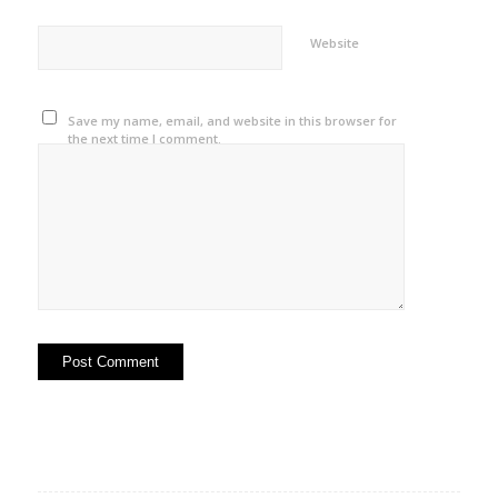
Website
Save my name, email, and website in this browser for
the next time I comment.