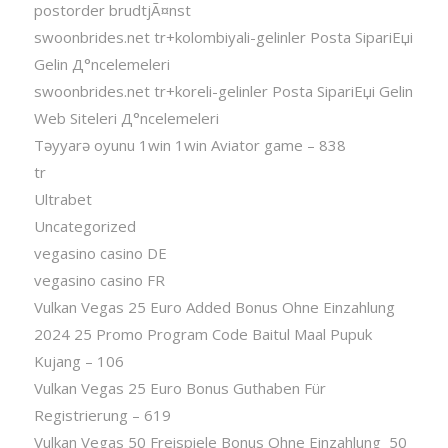
postorder brudtjÃ¤nst
swoonbrides.net tr+kolombiyali-gelinler Posta SipariЕџi
Gelin Д°ncelemeleri
swoonbrides.net tr+koreli-gelinler Posta SipariЕџi Gelin
Web Siteleri Д°ncelemeleri
Təyyarə oyunu 1win 1win Aviator game – 838
tr
Ultrabet
Uncategorized
vegasino casino DE
vegasino casino FR
Vulkan Vegas 25 Euro Added Bonus Ohne Einzahlung
2024 25 Promo Program Code Baitul Maal Pupuk
Kujang – 106
Vulkan Vegas 25 Euro Bonus Guthaben Für
Registrierung – 619
Vulkan Vegas 50 Freispiele Bonus Ohne Einzahlung ️ 50