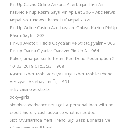
Pin Up Casino Online Arizona Azerbaijan Пин Ап
Казино Pinup Rəsmi Saytı Pin Ap Bet 306 « Abc News
Nepal No 1 News Channel Of Nepal – 320
Pin Up Online Casino Azerbaycan ️ Onlayn Kazino PinUp
Rəsmi Saytı – 202
Pin-up Aviator: Hədis Qaydaları Və Strategiyalar – 965
Pin-up Oyunu Oyunlar Oynayın Pin Up A – 964
Poker, arnaque sur le forum Red Dead Redemption 2
10-03-2019 01:53:33 – 908
Rəsmi 1xbet Mobi Versiya Girişi 1xbet Mobile Phone
Versiyası Azərbaycan Üç – 901
ricky casino australia
sexy-girls
simplycashadvance.net+get-a-personal-loan-with-no-
credit-history cash advance what is needed
Slot-Oyunlarında-Yeni-Trend-Big-Bass-Bonanza-ve-
Eğlencenin-Keyfi.html