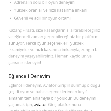
Adrenalin dolu bir oyun deneyimi
Yüksek oranlar ve hızlı kazanma imkanı
Güvenli ve adil bir oyun ortamı
Kazanç Fırsatı, size kazançlarınızı artırabileceğiniz
ve eğlenceli zaman geçirebileceğiniz bir platform
sunuyor. Farklı oyun seçenekleri, yüksek
ikramiyeler ve hızlı kazanma imkanıyla, zengin bir
deneyim yaşayabilirsiniz. Hemen kaydolun ve
şansınızı deneyin!
Eğlenceli Deneyim
Eğlenceli deneyim, Aviator Giriş’in sunmuş olduğu
çeşitli oyun ve bahis seçeneklerinden keyif
almanın tam anlamıyla bir yoludur. Bu deneyimi
yaşamak için,
aviator
Giriş platformuna
kaydolabilir ve birbirinden farklı eğlence dolu