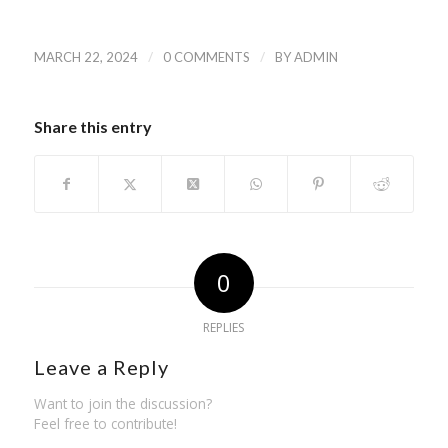
/
/
MARCH 22, 2024
0 COMMENTS
BY
ADMIN
Share this entry
0
REPLIES
Leave a Reply
Want to join the discussion?
Feel free to contribute!