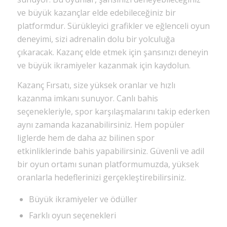
ve büyük kazançlar elde edebileceğiniz bir
platformdur. Sürükleyici grafikler ve eğlenceli oyun
deneyimi, sizi adrenalin dolu bir yolculuğa
çıkaracak. Kazanç elde etmek için şansınızı deneyin
ve büyük ikramiyeler kazanmak için kaydolun.
Kazanç Fırsatı, size yüksek oranlar ve hızlı
kazanma imkanı sunuyor. Canlı bahis
seçenekleriyle, spor karşılaşmalarını takip ederken
aynı zamanda kazanabilirsiniz. Hem popüler
liglerde hem de daha az bilinen spor
etkinliklerinde bahis yapabilirsiniz. Güvenli ve adil
bir oyun ortamı sunan platformumuzda, yüksek
oranlarla hedeflerinizi gerçekleştirebilirsiniz.
Büyük ikramiyeler ve ödüller
Farklı oyun seçenekleri