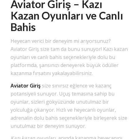
Aviator Giriş – Kazı
Kazan Oyunları ve Canlı
Bahis
Heyecan verici bir deneyim mi arıyorsunuz?
Aviator Giriş size tam da bunu sunuyor! Kazı kazan
oyunları ve canlı bahis seçenekleriyle dolu bu
platformda, şansınızı deneyerek büyük ödüller
kazanma fırsatını yakalayabilirsiniz.
Aviator Giriş
size sınırsız eğlence ve kazanç
potansiyeli sunuyor. Uçuş temasına sahip bu
oyunlar, sizleri gökyüzünde unutulmaz bir
yolculuğa çıkarıyor. Hızlı ve heyecanlı oyunlar,
adrenalin dolu bahis seçenekleriyle birleşerek size
unutulmaz bir deneyim sunuyor.
Kazı kazan oyunları
, anında kazanma heyecanını