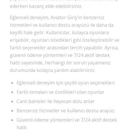
ederken kazanç elde edebilirsiniz.
Eğlenceli deneyim, Aviator Giriş’in benzersiz
hizmetleri ve kullanıcı dostu arayüzü ile daha da
keyifli hale gelir. Kullanıcılar, kolayca oyunlara
erişebilir, oyunları istedikleri gibi özelleştirebilir ve
farklı seçenekler arasından tercih yapabilir. Ayrıca,
güvenli ödeme yöntemleri ve 7/24 aktif destek
hattı sayesinde, herhangi bir sorun yaşamanız
durumunda kolayca yardım alabilirsiniz.
Eğlenceli deneyim için çeşitli oyun seçenekleri
Farklı temaları ve özellikleri olan oyunlar
Canlı bahisler ile heyecan dolu anlar
Benzersiz hizmetler ve kullanıcı dostu arayüz
Güvenli ödeme yöntemleri ve 7/24 aktif destek
hattı