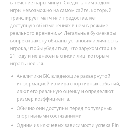
в течение пары минут. Следить ним ходом
игры невозможно на самом сайте, который
транслирует матч или предоставляет
доступную об изменениях в нём в режиме
реального времени. ✔️ Легальные букмекеры
вопреки закону обязаны установили личность
игрока, чтобы убедиться, что зарухом старше
21 году и не внесен в списки лиц, которым
играть нельзя.
Аналитики БК, владеющие развернутой
информацией из мира спортивных событий,
дают его реальную оценку и определяют
размер коэффициента.
Обычно они доступны перед популярных
спортивными состязаниями.
Одним из ключевых зависимости успеха Pin