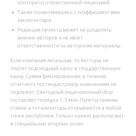
контора со отечественной лицензией.
Также ознакомившись с коэффициентами
заключи пари.
Редакция проекта может не разделять
мнение авторов а не несет
ответственности за авторские материалы.
Если компания легальная, то бетторы не
платят подоходный налог в государственную
казну. Сумма фиксированная, в течение
отчетного постиндастриалу нзменениям не
подлежит. Ежегодный лицензионный сбор
составляет порядка 1, 3 млн. Пункты приема
ставок а тотализаторы открываются а любой
точке республики. Только казино располагают
в специальных игорных зонах.