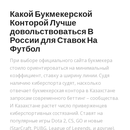
Какой Букмекерской
Конторой Лучше
довольствоваться В
России для Ставок На
Футбол
При выборе официального сайта букмекера
стоило ориентироваться на минимальный
коэффициент, ставку а ширину линии. Судя
наличию киберспорта судят, насколько
отвечает букмекерская контора в Казахстане
запросам современного беттинг – сообщества.
И Казахстане растет число приверженцев
киберспортивных состязаний. Ставят на
популярные игры Dota 2, CS, GO и новые
(StarCraft, PUBG, League of Legends, и другие).