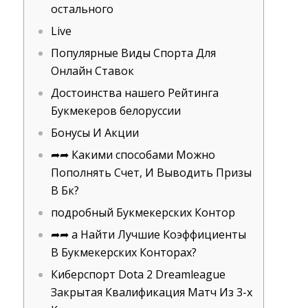
остального
Live
Популярные Виды Спорта Для
Онлайн Ставок
Достоинства нашего Рейтинга
Букмекеров белоруссии
Бонусы И Акции
➦➦ Какими способами Можно
Пополнять Счет, И Выводить Призы
В Бк?
подробный Букмекерских Контор
➦➦ а Найти Лучшие Коэффициенты
В Букмекерских Конторах?
Киберспорт Dota 2 Dreamleague
Закрытая Квалификация Матч Из 3-х