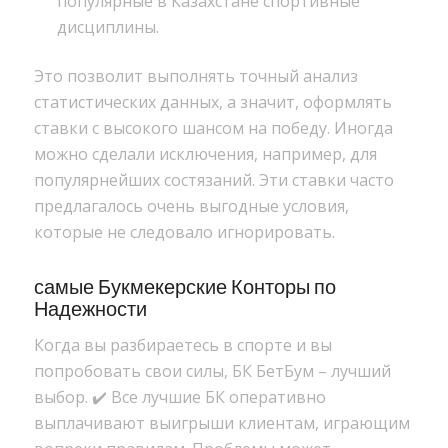
популярные в Казахстане спортивные
дисциплины.
Это позволит выполнять точный анализ
статистических данных, а значит, оформлять
ставки с высокого шансом на победу. Иногда
можно сделали исключения, например, для
популярнейших состязаний. Эти ставки часто
предлагалось очень выгодные условия,
которые не следовало игнорировать.
самые Букмекерские Конторы по
Надежности
Когда вы разбираетесь в спорте и вы
попробовать свои силы, БК БетБум – лучший
выбор. ✔️ Все лучшие БК оперативно
выплачивают выигрыши клиентам, играющим