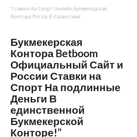
“ставки На Спорт Онлайн Букмекерская
Контора Pin Up В Казахстане
Букмекерская
Контора Betboom
Официальный Сайт и
России Ставки на
Спорт На подлинные
Деньги В
единственной
Букмекерской
Конторе!”