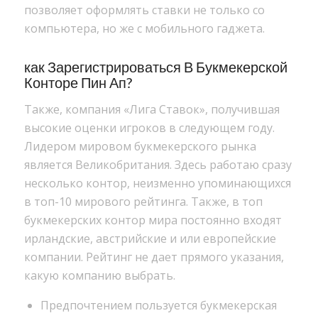
позволяет оформлять ставки не только со
компьютера, но же с мобильного гаджета.
как Зарегистрироваться В Букмекерской
Конторе Пин Ап?
Также, компания «Лига Ставок», получившая
высокие оценки игроков в следующем году.
Лидером мировом букмекерского рынка
является Великобритания. Здесь работаю сразу
несколько контор, неизменно упоминающихся
в топ-10 мирового рейтинга. Также, в топ
букмекерских контор мира постоянно входят
ирландские, австрийские и или европейские
компании. Рейтинг не дает прямого указания,
какую компанию выбрать.
Предпочтением пользуется букмекерская