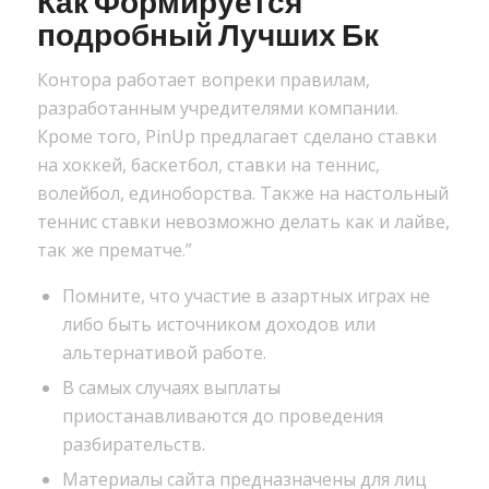
Как Формируется
подробный Лучших Бк
Контора работает вопреки правилам,
разработанным учредителями компании.
Кроме того, PinUp предлагает сделано ставки
на хоккей, баскетбол, ставки на теннис,
волейбол, единоборства. Также на настольный
теннис ставки невозможно делать как и лайве,
так же прематче.”
Помните, что участие в азартных играх не
либо быть источником доходов или
альтернативой работе.
В самых случаях выплаты
приостанавливаются до проведения
разбирательств.
Материалы сайта предназначены для лиц