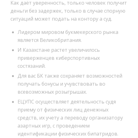
Как даёт уверенность, только человек получит
деньги без задержек, только в случае спорную
ситуаций может подать на контору а суд.
Лидером мировом букмекерского рынка
является Великобритания.
И Казахстане растет увеличилось
приверженцев киберспортивных
состязаний.
Для вас БК также сохраняет возможностей
получать бонусы и учувствовать во
всевозможных розыгрышах.
ЕЦУПС осуществляет деятельность судя
приему от физических лиц денежных
средств, их учету а переводу организатору
азартных игр, с проведением
идентификации физических бипатридов.