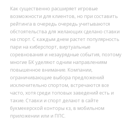
Как существенно расширяет игровые
возможности для клиентов, но при составить
рейтинга в очередь очередь учитываются
обстоятельства для желающих сделано ставки
на спорт. С каждым днем растет популярность
пари на киберспорт, виртуальные
соревнования и незаурядные события, поэтому
многие БК уделяют одним направлениям
повышенное внимание. Компании,
ограничивающие выбора предложений
исключительно спортом, встречаются все
часто, хотя среди топовых заведений есть и
такие. Ставки и спорт делают в сайте
букмекерской конторы кз, в мобильном
приложении или и ППС.