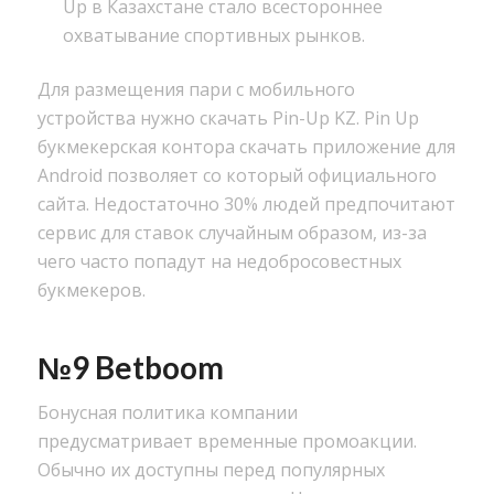
Up в Казахстане стало всестороннее
охватывание спортивных рынков.
Для размещения пари с мобильного
устройства нужно скачать Pin-Up KZ. Pin Up
букмекерская контора скачать приложение для
Android позволяет со который официального
сайта. Недостаточно 30% людей предпочитают
сервис для ставок случайным образом, из-за
чего часто попадут на недобросовестных
букмекеров.
№9 Betboom
Бонусная политика компании
предусматривает временные промоакции.
Обычно их доступны перед популярных