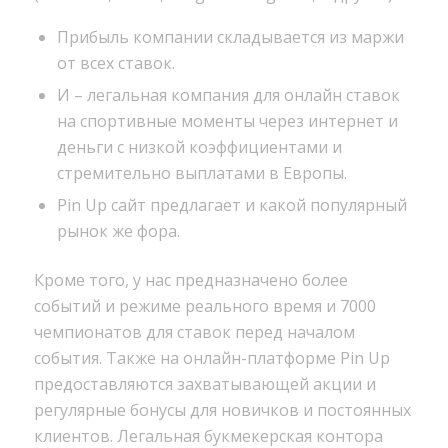
Прибыль компании складывается из маржи
от всех ставок.
И – легальная компания для онлайн ставок
на спортивные моменты через интернет и
деньги с низкой коэффициентами и
стремительно выплатами в Европы.
Pin Up сайт предлагает и какой популярный
рынок же фора.
Кроме того, у нас предназначено более
событий и режиме реального время и 7000
чемпионатов для ставок перед началом
события. Также на онлайн-платформе Pin Up
предоставляются захватывающей акции и
регулярные бонусы для новичков и постоянных
клиентов. Легальная букмекерская контора