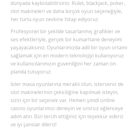
dünyada kaybolabilirsiniz. Rulet, blackjack, poker,
slot makineleri ve daha birçok oyun seçeneğiyle,
her türlü oyun zevkine hitap ediyoruz.
Profesyonel bir şekilde tasarlanmış grafikler ve
ses efektleriyle, gerçek bir kumarhane deneyimi
yaşayacaksınız. Oyunlarımızda adil bir oyun ortamı
sağlamak için en modern teknolojiyi kullanıyoruz
ve kullanıcılarımızın güvenliğini her zaman ön
planda tutuyoruz.
İster masa oyunlarına meraklı olun, isterseniz de
slot makinelerinin çekiciliğine kapılmak isteyin,
sizin için bir seçenek var. Hemen şimdi online
casino oyunlarımızı deneyin ve sınırsız eğlenceye
adım atın. Bizi tercih ettiğiniz için teşekkür ederiz
ve iyi şanslar dileriz!