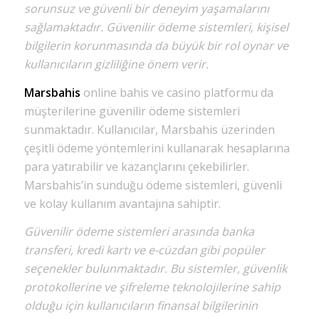
sorunsuz ve güvenli bir deneyim yaşamalarını
sağlamaktadır. Güvenilir ödeme sistemleri, kişisel
bilgilerin korunmasında da büyük bir rol oynar ve
kullanıcıların gizliliğine önem verir.
Marsbahis
online bahis ve casino platformu da
müşterilerine güvenilir ödeme sistemleri
sunmaktadır. Kullanıcılar, Marsbahis üzerinden
çeşitli ödeme yöntemlerini kullanarak hesaplarına
para yatırabilir ve kazançlarını çekebilirler.
Marsbahis’in sunduğu ödeme sistemleri, güvenli
ve kolay kullanım avantajına sahiptir.
Güvenilir ödeme sistemleri arasında banka
transferi, kredi kartı ve e-cüzdan gibi popüler
seçenekler bulunmaktadır. Bu sistemler, güvenlik
protokollerine ve şifreleme teknolojilerine sahip
olduğu için kullanıcıların finansal bilgilerinin