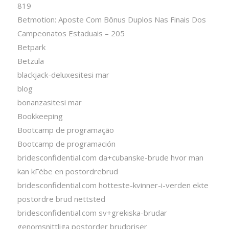
819
Betmotion: Aposte Com Bônus Duplos Nas Finais Dos
Campeonatos Estaduais – 205
Betpark
Betzula
blackjack-deluxesitesi mar
blog
bonanzasitesi mar
Bookkeeping
Bootcamp de programação
Bootcamp de programación
bridesconfidential.com da+cubanske-brude hvor man
kan kГёbe en postordrebrud
bridesconfidential.com hotteste-kvinner-i-verden ekte
postordre brud nettsted
bridesconfidential.com sv+grekiska-brudar
genomsnittliga postorder brudpriser