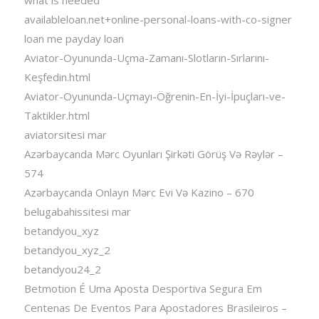
what is needed
availableloan.net+online-personal-loans-with-co-signer
loan me payday loan
Aviator-Oyununda-Uçma-Zamanı-Slotların-Sırlarını-
Keşfedin.html
Aviator-Oyununda-Uçmayı-Öğrenin-En-İyi-İpuçları-ve-
Taktikler.html
aviatorsitesi mar
Azərbaycanda Mərc Oyunları Şirkəti Görüş Və Rəylər –
574
Azərbaycanda Onlayn Mərc Evi Və Kazino – 670
belugabahissitesi mar
betandyou_xyz
betandyou_xyz_2
betandyou24_2
Betmotion É Uma Aposta Desportiva Segura Em
Centenas De Eventos Para Apostadores Brasileiros –