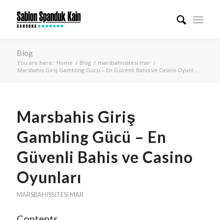
Blog
You are here:
Home
/
Blog
/
marsbahissitesi mar
/
Marsbahis Giriş Gambling Gücü – En Güvenli Bahis ve Casino Oyunl...
Marsbahis Giriş
Gambling Gücü – En
Güvenli Bahis ve Casino
Oyunları
MARSBAHISSITESI MAR
Contents