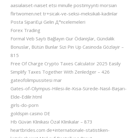
aasialaiset-naiset etsi minulle postimyynti morsian
flirtwomen.net tr+sicak-ve-seksi-meksikali-kadinlar
Posta SipariЕџi Gelin Д°ncelemeleri
Forex Trading
Formal Veb Saytı Bağlayın️ Gur Ödənişlər, Gündəlik
Bonuslar, Bütün Bunlar Sizi Pin Up Casinoda Gözləyir –
815
Free Of Charge Crypto Taxes Calculator 2025 Easily
Simplify Taxes Together With Zenledger – 426
gateofolimpussitesi mar
Gates-of-Olympus-Hilesi-ile-Kısa-Sürede-Nasıl-Başarı-
Elde-Edilir.html
girls-do-porn
goldspin casino DE
Hb Güvən Klinikası Özəl Klinikalar – 873
heartbrides.com de+internationale-statistiken-