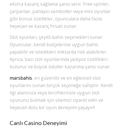
ekstra kazanç sağlama şansı verir. Free spinler,
çarpanlar, patlayıcı semboller veya mini oyunlar
gibi bonus özellikler, oyunculara daha fazla
heyecan ve kazanç fırsatı sunar.
Slot oyunları, çeşitli bahis seçenekleri sunar.
Oyuncular, kendi bütçelerine uygun bahis
yapabilir ve istedikleri miktarda risk alabilirler.
Ayrıca, bazı slot oyunlarında jackpot özellikleri
bulunur ve büyük ödüller kazanma şansı sunar.
marsbahis
, en güvenilir ve en eğlenceli slot
oyunlarını sunan birçok seçeneğe sahiptir. Kendi
ilgi alanınıza veya tercihlerinize uygun slot
oyununu bulmak için sitemizi ziyaret edin ve
heyecan dolu bir oyun deneyimi yaşayın!
Canlı Casino Deneyimi