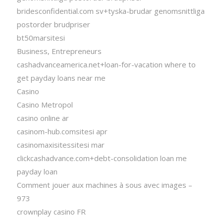
bridesconfidential.com sv+tyska-brudar genomsnittliga
postorder brudpriser
bt50marsitesi
Business, Entrepreneurs
cashadvanceamerica.net+loan-for-vacation where to
get payday loans near me
Casino
Casino Metropol
casino online ar
casinom-hub.comsitesi apr
casinomaxisitessitesi mar
clickcashadvance.com+debt-consolidation loan me
payday loan
Comment jouer aux machines à sous avec images –
973
crownplay casino FR