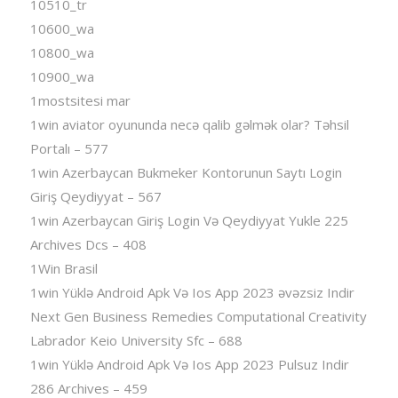
10510_tr
10600_wa
10800_wa
10900_wa
1mostsitesi mar
1win aviator oyununda necə qalib gəlmək olar? Təhsil
Portalı – 577
1win Azerbaycan Bukmeker Kontorunun Saytı Login
Giriş Qeydiyyat – 567
1win Azerbaycan Giriş Login Və Qeydiyyat Yukle 225
Archives Dcs – 408
1Win Brasil
1win Yüklə Android Apk Və Ios App 2023 əvəzsiz Indir
Next Gen Business Remedies Computational Creativity
Labrador Keio University Sfc – 688
1win Yüklə Android Apk Və Ios App 2023 Pulsuz Indir
286 Archives – 459