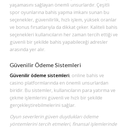
yaşamasını sağlayan önemli unsurlardır. Çeşitli
spor oyunlarına bahis yapma imkanı sunan bu
seçenekler, güvenilirlik, hızlı işlem, yüksek oranlar
ve bonus fırsatlarıyla da dikkat çeker. Kaliteli bahis
seçenekleri kullanıcıların her zaman tercih ettiği ve
güvenli bir şekilde bahis yapabileceği adresler
arasında yer alır.
Güvenilir Ödeme Sistemleri
Güvenilir ödeme sistemleri
, online bahis ve
casino platformlarında en önemli unsurlardan
biridir. Bu sistemler, kullanıcıların para yatırma ve
çekme işlemlerini güvenli ve hızlı bir şekilde
gerçekleştirebilmelerini sağlar.
Oyun severlerin güven duydukları ödeme
yöntemlerini tercih etmeleri, finansal işlemlerinde