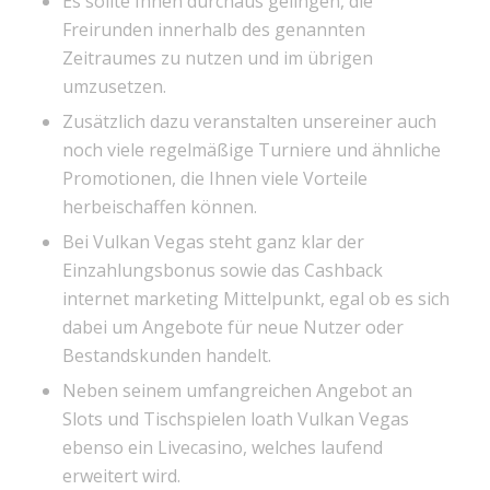
Es sollte Ihnen durchaus gelingen, die
Freirunden innerhalb des genannten
Zeitraumes zu nutzen und im übrigen
umzusetzen.
Zusätzlich dazu veranstalten unsereiner auch
noch viele regelmäßige Turniere und ähnliche
Promotionen, die Ihnen viele Vorteile
herbeischaffen können.
Bei Vulkan Vegas steht ganz klar der
Einzahlungsbonus sowie das Cashback
internet marketing Mittelpunkt, egal ob es sich
dabei um Angebote für neue Nutzer oder
Bestandskunden handelt.
Neben seinem umfangreichen Angebot an
Slots und Tischspielen loath Vulkan Vegas
ebenso ein Livecasino, welches laufend
erweitert wird.