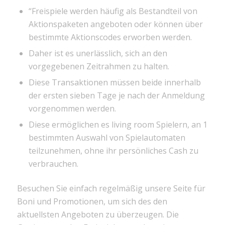
“Freispiele werden häufig als Bestandteil von
Aktionspaketen angeboten oder können über
bestimmte Aktionscodes erworben werden.
Daher ist es unerlässlich, sich an den
vorgegebenen Zeitrahmen zu halten.
Diese Transaktionen müssen beide innerhalb
der ersten sieben Tage je nach der Anmeldung
vorgenommen werden.
Diese ermöglichen es living room Spielern, an 1
bestimmten Auswahl von Spielautomaten
teilzunehmen, ohne ihr persönliches Cash zu
verbrauchen.
Besuchen Sie einfach regelmäßig unsere Seite für
Boni und Promotionen, um sich des den
aktuellsten Angeboten zu überzeugen. Die