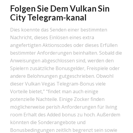
Folgen Sie Dem Vulkan Sin
City Telegram-kanal
Dies koennte das Senden einer bestimmten
Nachricht, dieses Einlösen eines extra
angefertigten Aktionscodes oder dieses Erfüllen
bestimmter Anforderungen beinhalten. Sobald die
Anweisungen abgeschlossen sind, werden den
Spielern zusätzliche Bonusgelder, Freispiele oder
andere Belohnungen gutgeschrieben. Obwohl
dieser Vulkan Vegas Telegram-Bonus viele
Vorteile bietet,” “findet man auch einige
potenzielle Nachteile. Einige Zocker finden
möglicherweise perish Anforderungen für living
room Erhalt des Added bonus zu hoch. Außerdem
könnten die Sonderangebote und
Bonusbedingungen zeitlich begrenzt sein sowie