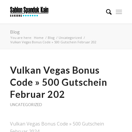
Blog
You are here:
Home
/
Blog
/
Uncategorized
/
Vulkan Vegas Bonus Code » 500 Gutschein Februar 202
Vulkan Vegas Bonus
Code » 500 Gutschein
Februar 202
UNCATEGORIZED
Vulkan Vegas Bonus Code » 500 Gutschein
Februar 2024