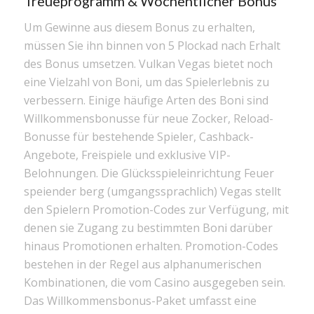
Treueprogramm & Wöchentlicher Bonus
Um Gewinne aus diesem Bonus zu erhalten,
müssen Sie ihn binnen von 5 Plockad nach Erhalt
des Bonus umsetzen. Vulkan Vegas bietet noch
eine Vielzahl von Boni, um das Spielerlebnis zu
verbessern. Einige häufige Arten des Boni sind
Willkommensbonusse für neue Zocker, Reload-
Bonusse für bestehende Spieler, Cashback-
Angebote, Freispiele und exklusive VIP-
Belohnungen. Die Glücksspieleinrichtung Feuer
speiender berg (umgangssprachlich) Vegas stellt
den Spielern Promotion-Codes zur Verfügung, mit
denen sie Zugang zu bestimmten Boni darüber
hinaus Promotionen erhalten. Promotion-Codes
bestehen in der Regel aus alphanumerischen
Kombinationen, die vom Casino ausgegeben sein.
Das Willkommensbonus-Paket umfasst eine