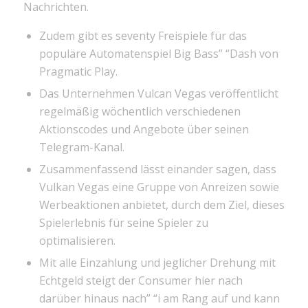
Nachrichten.
Zudem gibt es seventy Freispiele für das
populäre Automatenspiel Big Bass” “Dash von
Pragmatic Play.
Das Unternehmen Vulcan Vegas veröffentlicht
regelmäßig wöchentlich verschiedenen
Aktionscodes und Angebote über seinen
Telegram-Kanal.
Zusammenfassend lässt einander sagen, dass
Vulkan Vegas eine Gruppe von Anreizen sowie
Werbeaktionen anbietet, durch dem Ziel, dieses
Spielerlebnis für seine Spieler zu
optimalisieren.
Mit alle Einzahlung und jeglicher Drehung mit
Echtgeld steigt der Consumer hier nach
darüber hinaus nach” “i am Rang auf und kann