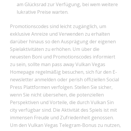
am Glücksrad zur Verfügung, bei wem weitere
lukrative Preise warten.
Promotionscodes sind leicht zugänglich, um
exklusive Anreize und Verwenden zu erhalten
darüber hinaus so den Ausprägung der eigenen
Spielaktivitäten zu erhöhen. Um über die
neuesten Boni und Promotionscodes informiert
zu sein, sollte man pass away Vulkan Vegas
Homepage regelmäßig besuchen, sich für den E-
newsletter anmelden oder perish offiziellen Social
Press Plattformen verfolgen. Stellen Sie sicher,
wenn Sie nicht übersehen, die potenziellen
Perspektiven und Vorteile, die durch Vulkan Sin
city verfügbar sind. Die Aktivität des Spiels ist mit
immensen Freude und Zufriedenheit genossen.
Um den Vulkan Vegas Telegram-Bonus zu nutzen,