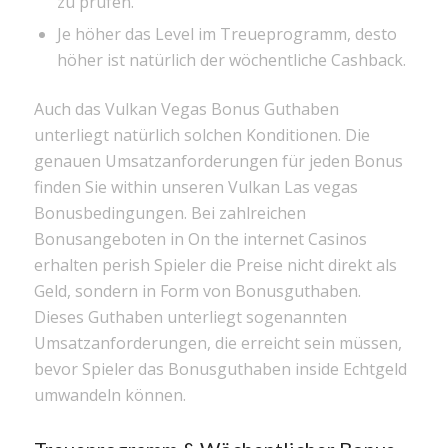
zu prüfen.
Je höher das Level im Treueprogramm, desto
höher ist natürlich der wöchentliche Cashback.
Auch das Vulkan Vegas Bonus Guthaben
unterliegt natürlich solchen Konditionen. Die
genauen Umsatzanforderungen für jeden Bonus
finden Sie within unseren Vulkan Las vegas
Bonusbedingungen. Bei zahlreichen
Bonusangeboten in On the internet Casinos
erhalten perish Spieler die Preise nicht direkt als
Geld, sondern in Form von Bonusguthaben.
Dieses Guthaben unterliegt sogenannten
Umsatzanforderungen, die erreicht sein müssen,
bevor Spieler das Bonusguthaben inside Echtgeld
umwandeln können.