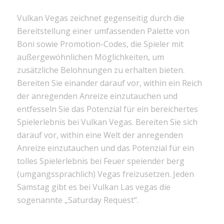
Vulkan Vegas zeichnet gegenseitig durch die
Bereitstellung einer umfassenden Palette von
Boni sowie Promotion-Codes, die Spieler mit
außergewöhnlichen Möglichkeiten, um
zusätzliche Belohnungen zu erhalten bieten.
Bereiten Sie einander darauf vor, within ein Reich
der anregenden Anreize einzutauchen und
entfesseln Sie das Potenzial für ein bereichertes
Spielerlebnis bei Vulkan Vegas. Bereiten Sie sich
darauf vor, within eine Welt der anregenden
Anreize einzutauchen und das Potenzial für ein
tolles Spielerlebnis bei Feuer speiender berg
(umgangssprachlich) Vegas freizusetzen. Jeden
Samstag gibt es bei Vulkan Las vegas die
sogenannte „Saturday Request“.