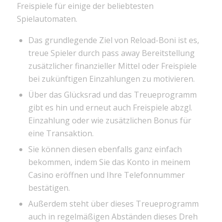
Freispiele für einige der beliebtesten
Spielautomaten.
Das grundlegende Ziel von Reload-Boni ist es,
treue Spieler durch pass away Bereitstellung
zusätzlicher finanzieller Mittel oder Freispiele
bei zukünftigen Einzahlungen zu motivieren.
Über das Glücksrad und das Treueprogramm
gibt es hin und erneut auch Freispiele abzgl.
Einzahlung oder wie zusätzlichen Bonus für
eine Transaktion.
Sie können diesen ebenfalls ganz einfach
bekommen, indem Sie das Konto in meinem
Casino eröffnen und Ihre Telefonnummer
bestätigen.
Außerdem steht über dieses Treueprogramm
auch in regelmäßigen Abständen dieses Dreh