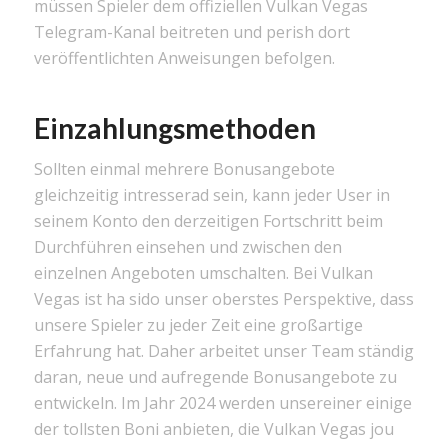
müssen Spieler dem offiziellen Vulkan Vegas
Telegram-Kanal beitreten und perish dort
veröffentlichten Anweisungen befolgen.
Einzahlungsmethoden
Sollten einmal mehrere Bonusangebote
gleichzeitig intresserad sein, kann jeder User in
seinem Konto den derzeitigen Fortschritt beim
Durchführen einsehen und zwischen den
einzelnen Angeboten umschalten. Bei Vulkan
Vegas ist ha sido unser oberstes Perspektive, dass
unsere Spieler zu jeder Zeit eine großartige
Erfahrung hat. Daher arbeitet unser Team ständig
daran, neue und aufregende Bonusangebote zu
entwickeln. Im Jahr 2024 werden unsereiner einige
der tollsten Boni anbieten, die Vulkan Vegas jou