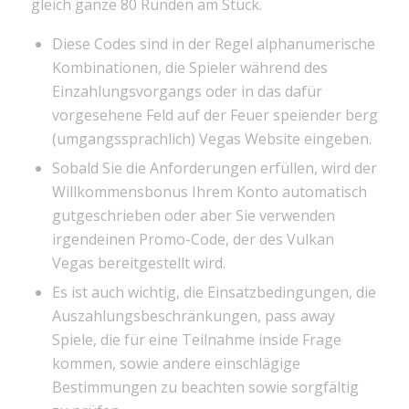
gleich ganze 80 Runden am Stück.
Diese Codes sind in der Regel alphanumerische
Kombinationen, die Spieler während des
Einzahlungsvorgangs oder in das dafür
vorgesehene Feld auf der Feuer speiender berg
(umgangssprachlich) Vegas Website eingeben.
Sobald Sie die Anforderungen erfüllen, wird der
Willkommensbonus Ihrem Konto automatisch
gutgeschrieben oder aber Sie verwenden
irgendeinen Promo-Code, der des Vulkan
Vegas bereitgestellt wird.
Es ist auch wichtig, die Einsatzbedingungen, die
Auszahlungsbeschränkungen, pass away
Spiele, die für eine Teilnahme inside Frage
kommen, sowie andere einschlägige
Bestimmungen zu beachten sowie sorgfältig