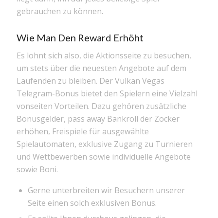
gebrauchen zu können.
Wie Man Den Reward Erhöht
Es lohnt sich also, die Aktionsseite zu besuchen,
um stets über die neuesten Angebote auf dem
Laufenden zu bleiben. Der Vulkan Vegas
Telegram-Bonus bietet den Spielern eine Vielzahl
vonseiten Vorteilen. Dazu gehören zusätzliche
Bonusgelder, pass away Bankroll der Zocker
erhöhen, Freispiele für ausgewählte
Spielautomaten, exklusive Zugang zu Turnieren
und Wettbewerben sowie individuelle Angebote
sowie Boni.
Gerne unterbreiten wir Besuchern unserer
Seite einen solch exklusiven Bonus.