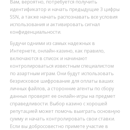
Вам, вероятно, потребуется получить
идентификатор и начать предыдущие 3 цифры
SSN, а также начать распознавать все условия
использования и активировать сигнал
конфиденциальности.
Будучи одними из самых надежных в
Интернете, онлайн-казино, как правило,
включаются в список и начинают
контролироваться известным специалистом
по азартным играм. Они будут использовать
безрисковое шифрование для оплаты ваших
личных файлов, а сторонние агенты по сбору
данных проверят ее онлайн-игры на предмет
справедливости. Выбор казино с хорошей
репутацией может помочь выиграть основную
сумму и начать контролировать свои ставки.
Если вы добросовестно примете участие в