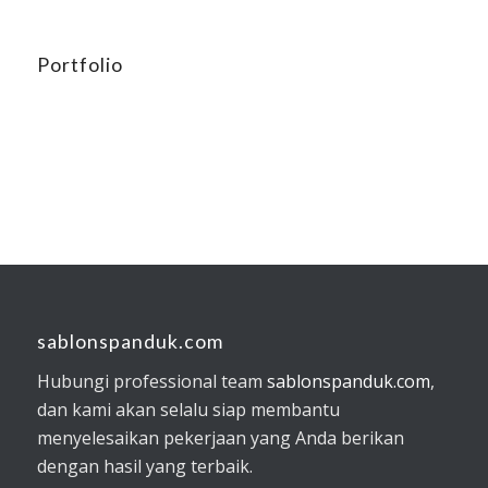
Portfolio
sablonspanduk.com
Hubungi professional team
sablonspanduk.com
,
dan kami akan selalu siap membantu
menyelesaikan pekerjaan yang Anda berikan
dengan hasil yang terbaik.