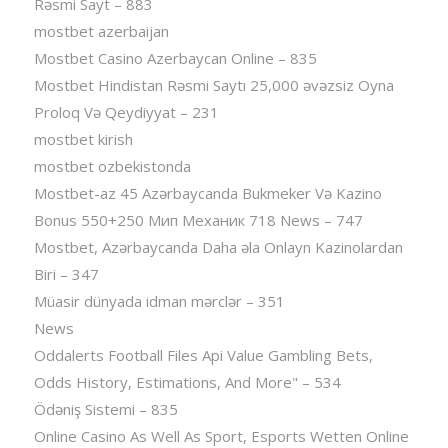
Rəsmi Sayt – 883
mostbet azerbaijan
Mostbet Casino Azerbaycan Online – 835
Mostbet Hindistan Rəsmi Saytı 25,000 əvəzsiz Oyna
Proloq Və Qeydiyyat – 231
mostbet kirish
mostbet ozbekistonda
Mostbet-az 45 Azərbaycanda Bukmeker Və Kazino
Bonus 550+250 Мип Механик 718 News – 747
Mostbet, Azərbaycanda Daha əla Onlayn Kazinolardan
Biri – 347
Müasir dünyada idman mərclər – 351
News
Oddalerts Football Files Api Value Gambling Bets,
Odds History, Estimations, And More" – 534
Ödəniş Sistemi – 835
Online Casino As Well As Sport, Esports Wetten Online