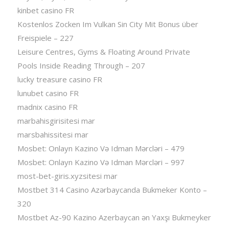
kinbet casino FR
Kostenlos Zocken Im Vulkan Sin City Mit Bonus über
Freispiele – 227
Leisure Centres, Gyms & Floating Around Private
Pools Inside Reading Through – 207
lucky treasure casino FR
lunubet casino FR
madnix casino FR
marbahisgirisitesi mar
marsbahissitesi mar
Mosbet: Onlayn Kazino Və Idman Mərcləri – 479
Mosbet: Onlayn Kazino Və Idman Mərcləri – 997
most-bet-giris.xyzsitesi mar
Mostbet 314 Casino Azərbaycanda Bukmeker Konto –
320
Mostbet Az-90 Kazino Azerbaycan ən Yaxşı Bukmeyker