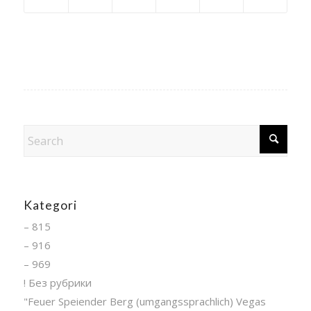
Kategori
– 815
– 916
– 969
! Без рубрики
"Feuer Speiender Berg (umgangssprachlich) Vegas