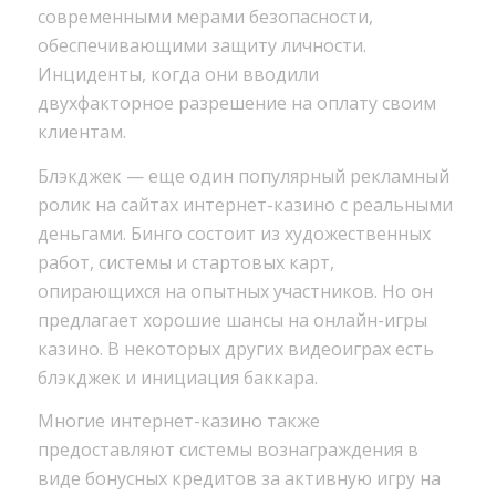
современными мерами безопасности,
обеспечивающими защиту личности.
Инциденты, когда они вводили
двухфакторное разрешение на оплату своим
клиентам.
Блэкджек — еще один популярный рекламный
ролик на сайтах интернет-казино с реальными
деньгами. Бинго состоит из художественных
работ, системы и стартовых карт,
опирающихся на опытных участников. Но он
предлагает хорошие шансы на онлайн-игры
казино. В некоторых других видеоиграх есть
блэкджек и инициация баккара.
Многие интернет-казино также
предоставляют системы вознаграждения в
виде бонусных кредитов за активную игру на