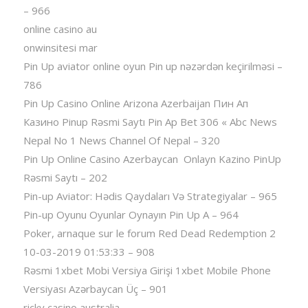
– 966
online casino au
onwinsitesi mar
Pin Up aviator️ online oyun Pin up nəzərdən keçirilməsi –
786
Pin Up Casino Online Arizona Azerbaijan Пин Ап
Казино Pinup Rəsmi Saytı Pin Ap Bet 306 « Abc News
Nepal No 1 News Channel Of Nepal – 320
Pin Up Online Casino Azerbaycan ️ Onlayn Kazino PinUp
Rəsmi Saytı – 202
Pin-up Aviator: Hədis Qaydaları Və Strategiyalar – 965
Pin-up Oyunu Oyunlar Oynayın Pin Up A – 964
Poker, arnaque sur le forum Red Dead Redemption 2
10-03-2019 01:53:33 – 908
Rəsmi 1xbet Mobi Versiya Girişi 1xbet Mobile Phone
Versiyası Azərbaycan Üç – 901
ricky casino australia