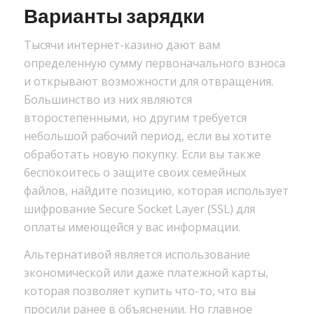
Варианты зарядки
Тысячи интернет-казино дают вам
определенную сумму первоначального взноса
и открывают возможности для отвращения.
Большинство из них являются
второстепенными, но другим требуется
небольшой рабочий период, если вы хотите
обработать новую покупку. Если вы также
беспокоитесь о защите своих семейных
файлов, найдите позицию, которая использует
шифрование Secure Socket Layer (SSL) для
оплаты имеющейся у вас информации.
Альтернативой является использование
экономической или даже платежной карты,
которая позволяет купить что-то, что вы
просили ранее в объяснении. Но главное