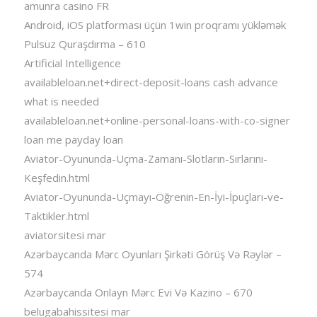
amunra casino FR
Android, iOS platforması üçün 1win proqramı yükləmək
Pulsuz Quraşdırma – 610
Artificial Intelligence
availableloan.net+direct-deposit-loans cash advance
what is needed
availableloan.net+online-personal-loans-with-co-signer
loan me payday loan
Aviator-Oyununda-Uçma-Zamanı-Slotların-Sırlarını-
Keşfedin.html
Aviator-Oyununda-Uçmayı-Öğrenin-En-İyi-İpuçları-ve-
Taktikler.html
aviatorsitesi mar
Azərbaycanda Mərc Oyunları Şirkəti Görüş Və Rəylər –
574
Azərbaycanda Onlayn Mərc Evi Və Kazino – 670
belugabahissitesi mar