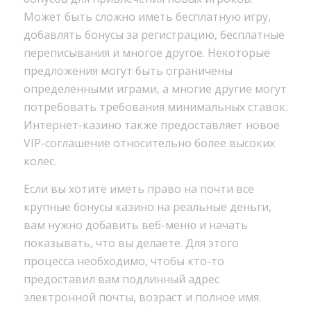
Может быть сложно иметь бесплатную игру,
добавлять бонусы за регистрацию, бесплатные
переписывания и многое другое. Некоторые
предложения могут быть ограничены
определенными играми, а многие другие могут
потребовать требования минимальных ставок.
Интернет-казино также предоставляет новое
VIP-соглашение относительно более высоких
колес.
Если вы хотите иметь право на почти все
крупные бонусы казино на реальные деньги,
вам нужно добавить веб-меню и начать
показывать, что вы делаете. Для этого
процесса необходимо, чтобы кто-то
предоставил вам подлинный адрес
электронной почты, возраст и полное имя.