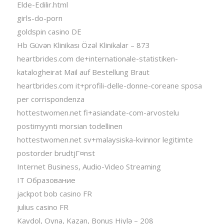
Elde-Edilir.html
girls-do-porn
goldspin casino DE
Hb Güvən Klinikası Özəl Klinikalar – 873
heartbrides.com de+internationale-statistiken-
katalogheirat Mail auf Bestellung Braut
heartbrides.com it+profili-delle-donne-coreane sposa
per corrispondenza
hottestwomen.net fi+asiandate-com-arvostelu
postimyynti morsian todellinen
hottestwomen.net sv+malaysiska-kvinnor legitimte
postorder brudtjГ¤nst
Internet Business, Audio-Video Streaming
IT Образование
jackpot bob casino FR
julius casino FR
Kaydol, Oyna, Kazan, Bonus Hiylə – 208