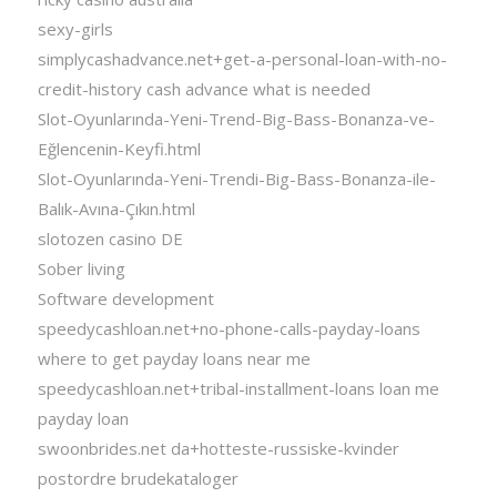
sexy-girls
simplycashadvance.net+get-a-personal-loan-with-no-
credit-history cash advance what is needed
Slot-Oyunlarında-Yeni-Trend-Big-Bass-Bonanza-ve-
Eğlencenin-Keyfi.html
Slot-Oyunlarında-Yeni-Trendi-Big-Bass-Bonanza-ile-
Balık-Avına-Çıkın.html
slotozen casino DE
Sober living
Software development
speedycashloan.net+no-phone-calls-payday-loans
where to get payday loans near me
speedycashloan.net+tribal-installment-loans loan me
payday loan
swoonbrides.net da+hotteste-russiske-kvinder
postordre brudekataloger