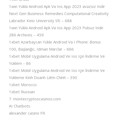
1win Yüklə Android Apk Və Ios App 2023 əvəzsiz Indir
Next Gen Business Remedies Computational Creativity
Labrador Keio University Sfc – 688
1win Yüklə Android Apk Və Ios App 2023 Pulsuz Indir
286 Archives – 459
1xbet Azərbaycan Yükle Android Və I Phone: Bonus
100, Başlanğıc, Idman Mərclər – 666
1xbet Mobil Uygulama Android Ve Ios Için İndirme Ve
Yüklem – 86
1xbet Mobil Uygulama Android Ve Ios Için İndirme Ve
Yükleme Kinh Doanh Liêm Chính – 390
1xbet Morocco
1xbet Russian
7. montecryptoscasinos.com
AI Chatbots
alexander casino FR