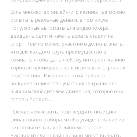
Есть множество онлайн-игр казино, где можно
испытать реальные деньги, в том числе
популярные автоматы для видеопокера,
двадцать один и начать делать ставки на
спорт. Тем не менее, участники должны знать,
что для каждого круга преимущество в
комнате, чтобы дать любому интернет-казино
хорошее преимущество в игре в долгосрочной
перспективе. Именно по этой причине
большое количество участников граничат с
бывшим победителем движения, которое они
готовы пролить.
Прежде чем играть, подтвердите позицию
финансового выбора, чтобы увидеть, какие из
них появятся в какой-либо местности.
Руководители онлайн-казино могут выбрать