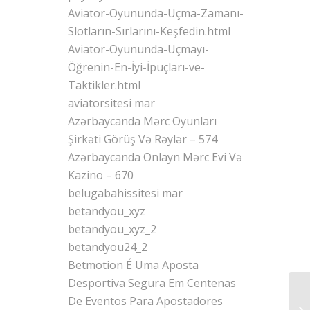
Aviator-Oyununda-Uçma-Zamanı-
Slotların-Sırlarını-Keşfedin.html
Aviator-Oyununda-Uçmayı-
Öğrenin-En-İyi-İpuçları-ve-
Taktikler.html
aviatorsitesi mar
Azərbaycanda Mərc Oyunları
Şirkəti Görüş Və Rəylər – 574
Azərbaycanda Onlayn Mərc Evi Və
Kazino – 670
belugabahissitesi mar
betandyou_xyz
betandyou_xyz_2
betandyou24_2
Betmotion É Uma Aposta
Desportiva Segura Em Centenas
De Eventos Para Apostadores
В 