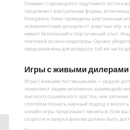
Помимо старомодного ощутимого потока воз
предлагают виртуальные формы, включающие 
блэкджека. Ниже приведены виртуальные иг
эквивалентным доходом от азартных игр, и 
имеют безопасный и портативный опыт. Инц
платежей за свои видеоигры. Однако убедитес
предназначены для возврата той же части до
Игры с живыми дилерами
Игры с живыми поставщиками — редкое допо
позволяют людям мгновенно взаимодейство
высокого социального чувства, чем заочные 
способом познать научный подход и вселить 
онлайн-игры продолжают меняться. Если вы х
скорости и запуска фильма должно быть дост
Казино Требования к олимп