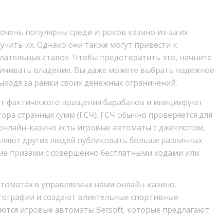
очень популярны среди игроков казино из-за их
чить их. Однако они также могут привести к
ательных ставок. Чтобы предотвратить это, начните
ничивать владение. Вы даже можете выбрать надежное
выходя за рамки своих денежных ограничений.
от фактического вращения барабанов и инициируют
ра странных сумм (ГСЧ). ГСЧ обычно проверяется для
онлайн-казино есть игровые автоматы с джекпотом,
ляют других людей публиковать больше различных
ие призами с совершенно бесплатными ходами или
томатах в управляемых нами онлайн-казино.
тографии и создают влиятельные спортивные
яются игровые автоматы Betsoft, которые предлагают