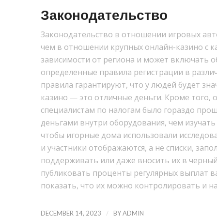
Законодательство
Законодательство в отношении игровых авт
чем в отношении крупных онлайн-казино с к
зависимости от региона и может включать 
определенные правила регистрации в различ
правила гарантируют, что у людей будет зн
казино — это отличные деньги. Кроме того, 
специалистам по налогам было гораздо прощ
деньгами внутри оборудования, чем изучать 
чтобы игорные дома использовали исследова
и участники отображаются, а не списки, за
поддерживать или даже вносить их в черный
публиковать проценты регулярных выплат ва
показать, что их можно контролировать и на
/
DECEMBER 14, 2023
BY
ADMIN