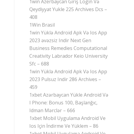
1win Azerbaycan Giriş Login Və
Qeydiyyat Yukle 225 Archives Dcs –
408
1Win Brasil
1win Yüklə Android Apk Və Ios App
2023 əvəzsiz Indir Next Gen
Business Remedies Computational
Creativity Labrador Keio University
Sfc – 688
1win Yüklə Android Apk Və Ios App
2023 Pulsuz Indir 286 Archives –
459
1xbet Azərbaycan Yükle Android Və
I Phone: Bonus 100, Başlanğıc,
Idman Mərclər – 666
1xbet Mobil Uygulama Android Ve
Ios Için İndirme Ve Yüklem – 86
1xbet Mobil Uygulama Android Ve