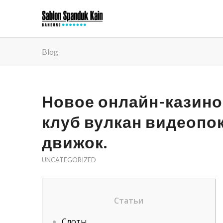
Blog
Новое онлайн-казино
клуб вулкан видеопо
движок.
UNCATEGORIZED
Статьи
Слоты