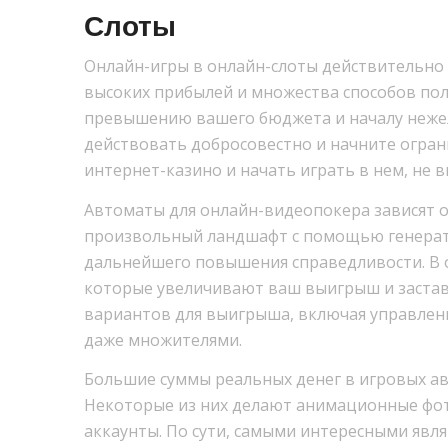
Слоты
Онлайн-игры в онлайн-слоты действительно 
высоких прибылей и множества способов полу
превышению вашего бюджета и началу нежел
действовать добросовестно и начните огра
интернет-казино и начать играть в нем, не 
Автоматы для онлайн-видеопокера зависят 
произвольный ландшафт с помощью генерато
дальнейшего повышения справедливости. В 
которые увеличивают ваш выигрыш и застав
вариантов для выигрыша, включая управлен
даже множителями.
Большие суммы реальных денег в игровых ав
Некоторые из них делают анимационные фо
аккаунты. По сути, самыми интересными явл