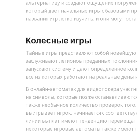
альтернативу и создают ощущение погружения
который дает начальные игры с базовыми п
названия игр легко изучить, и они могут оста
Колесные игры
Тайные игры представляют собой новейшую 
заслуживают легионов преданных поклонник
запускают систему и дают определенное кол
все из которых работают на реальные деньги
В онлайн-автоматах для видеопокера участ
на символы, которые позже останавливаются.
также необычное количество проверок того, 
выигрывает игрок, начинается с соответств
линии выплат имеют тенденцию перемещаться
некоторые игровые автоматы также имеют п