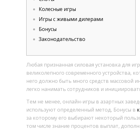
Колесные игры
Игры с живыми дилерами
Бонусы
Законодательство
Любая признанная силовая установка для иг
великолепного современного устройства, кот
него должно быть много средств массовой 
легко нанимать сотрудников и инициироват
Тем не менее, онлайн-игры в азартных завед
используют определенный метод, Бонусы в
к
за которому его выбирают некоторый пользо
том числе знание процентов выплат, дополн