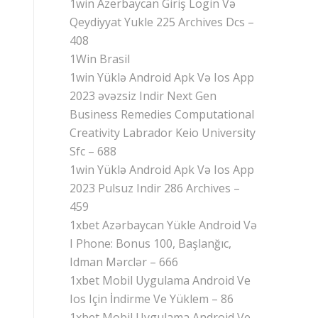
1win Azerbaycan Giriş Login Və
Qeydiyyat Yukle 225 Archives Dcs –
408
1Win Brasil
1win Yüklə Android Apk Və Ios App
2023 əvəzsiz Indir Next Gen
Business Remedies Computational
Creativity Labrador Keio University
Sfc – 688
1win Yüklə Android Apk Və Ios App
2023 Pulsuz Indir 286 Archives –
459
1xbet Azərbaycan Yükle Android Və
I Phone: Bonus 100, Başlanğıc,
Idman Mərclər – 666
1xbet Mobil Uygulama Android Ve
Ios Için İndirme Ve Yüklem – 86
1xbet Mobil Uygulama Android Ve