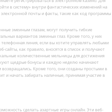
чинаете регистрироваться в электронном казино. Для
ойти в систему» ​​внутри фантастических изменений на
с электронной почты и факты, такие как код программы
нные змеиным глазам, могут получить гибкие
альных вариантов змеиных глаз. Кроме того, у них
я телефонная линия, если вы хотите управлять любыми
еб-сайты, как правило, вносятся в список и получают
икальные количественные мельницы для достижения
ликуют щедрые бонусы и каждую неделю начинают
и возвращались. Кроме того, они созданы простыми в
ит и начать забирать наличные, принимая участие в
можность сделать азартные игры онлайн. Эти веб-