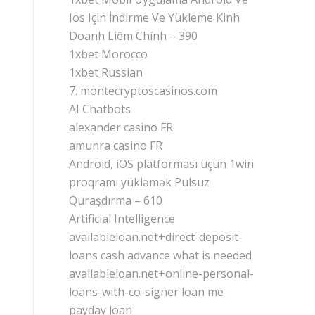
Ios Için İndirme Ve Yükleme Kinh
Doanh Liêm Chính – 390
1xbet Morocco
1xbet Russian
7. montecryptoscasinos.com
AI Chatbots
alexander casino FR
amunra casino FR
Android, iOS platforması üçün 1win
proqramı yükləmək Pulsuz
Quraşdırma – 610
Artificial Intelligence
availableloan.net+direct-deposit-
loans cash advance what is needed
availableloan.net+online-personal-
loans-with-co-signer loan me
payday loan