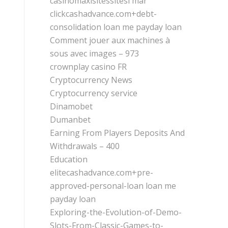
casinomaxisitessitesi mar
clickcashadvance.com+debt-
consolidation loan me payday loan
Comment jouer aux machines à
sous avec images – 973
crownplay casino FR
Cryptocurrency News
Cryptocurrency service
Dinamobet
Dumanbet
Earning From Players Deposits And
Withdrawals – 400
Education
elitecashadvance.com+pre-
approved-personal-loan loan me
payday loan
Exploring-the-Evolution-of-Demo-
Slots-From-Classic-Games-to-