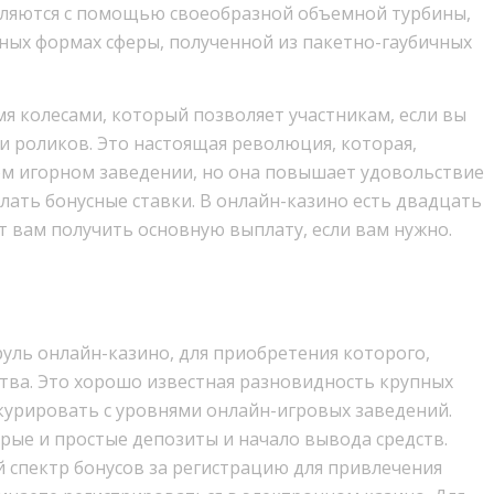
ляются с помощью своеобразной объемной турбины,
ых формах сферы, полученной из пакетно-гаубичных
я колесами, который позволяет участникам, если вы
и роликов. Это настоящая революция, которая,
м игорном заведении, но она повышает удовольствие
лать бонусные ставки. В онлайн-казино есть двадцать
т вам получить основную выплату, если вам нужно.
руль онлайн-казино, для приобретения которого,
ства. Это хорошо известная разновидность крупных
курировать с уровнями онлайн-игровых заведений.
рые и простые депозиты и начало вывода средств.
 спектр бонусов за регистрацию для привлечения