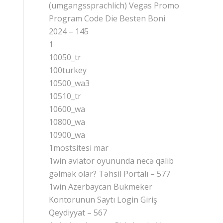
(umgangssprachlich) Vegas Promo
Program Code Die Besten Boni
2024 – 145
1
10050_tr
100turkey
10500_wa3
10510_tr
10600_wa
10800_wa
10900_wa
1mostsitesi mar
1win aviator oyununda necə qalib
gəlmək olar? Təhsil Portalı – 577
1win Azerbaycan Bukmeker
Kontorunun Saytı Login Giriş
Qeydiyyat – 567