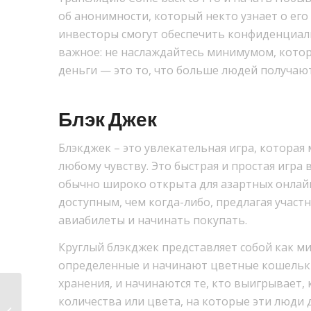
об анонимности, который некто узнает о его
инвесторы смогут обеспечить конфиденциаль
важное: не наслаждайтесь минимумом, котор
деньги — это то, что больше людей получаю
Блэк Джек
Блэкджек – это увлекательная игра, которая
любому чувству. Это быстрая и простая игра 
обычно широко открыта для азартных онлайн
доступным, чем когда-либо, предлагая участн
авиабилеты и начинать покупать.
Круглый блэкджек представляет собой как 
определенные и начинают цветные кошельки 
хранения, и начинаются те, кто выигрывает,
количества или цвета, на которые эти люди 
Онлайн-казино В Интернете