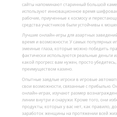
сайты напоминают старинный большой камен
используют инновационное время шифрования
рабочие, приученные к космосу и перестающи
средства участников были устойчивы к моше
Лучшие онлайн-игры для азартных заведений
время и возможности. У самых популярных иг
змеиные глаза, которые можно победить пра
фактически используются реальные деньги ил
какой прогресс вам нужен, просто убедитесь,
преимуществом казино.
Опытные заядлые игроки в игровые автомат
свои возможности, связанные с прибылью. О
онлайн-играх, изучают размер вознагражде
линии внутри и снаружи. Кроме того, они и
продукты, которых у вас нет, как правило, д
заработок женщины на протяжении всей жиз