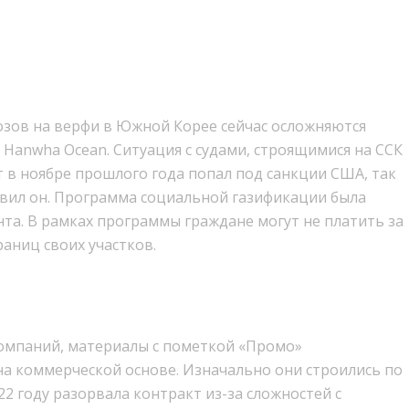
озов на верфи в Южной Корее сейчас осложняются
anwha Ocean. Ситуация с судами, строящимися на ССК
т в ноябре прошлого года попал под санкции США, так
авил он. Программа социальной газификации была
та. В рамках программы граждане могут не платить за
раниц своих участков.
омпаний, материалы с пометкой «Промо»
а коммерческой основе. Изначально они строились по
22 году разорвала контракт из-за сложностей с