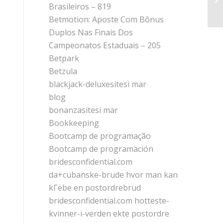
ву
Brasileiros – 819
Betmotion: Aposte Com Bônus
Duplos Nas Finais Dos
Campeonatos Estaduais – 205
Betpark
Betzula
blackjack-deluxesitesi mar
blog
bonanzasitesi mar
Bookkeeping
Bootcamp de programação
Bootcamp de programación
bridesconfidential.com
da+cubanske-brude hvor man kan
kГёbe en postordrebrud
bridesconfidential.com hotteste-
kvinner-i-verden ekte postordre