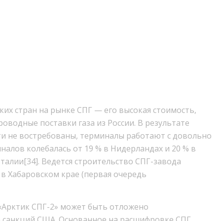
их стран на рынке СПГ — его высокая стоимость,
оводные поставки газа из России. В результате
 не востребованы, терминалы работают с довольно
налов колебалась от 19 % в Нидерландах и 20 % в
Италии[34]. Ведется строительство СПГ-завода
 в Хабаровском крае (первая очередь
 «Арктик СПГ-2» может быть отложено
а санкций США. Основанное на расшифровке СПГ