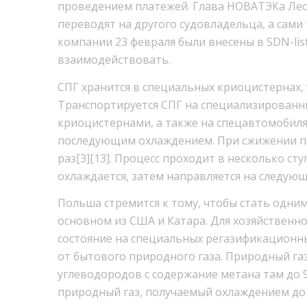
проведением платежей. Глава НОВАТЭКа Лео
переводят на другого судовладельца, а сами
компании 23 февраля были внесены в SDN-list
взаимодействовать.
СПГ хранится в специальных криоцистернах,
Транспортируется СПГ на специализированны
криоцистернами, а также на спецавтомобилях
последующим охлаждением. При сжижении пр
раз[3][13]. Процесс проходит в несколько ст
охлаждается, затем направляется на следующ
Польша стремится к тому, чтобы стать одним
основном из США и Катара. Для хозяйственн
состояние на специальных регазификационны
от бытового природного газа. Природный газ
углеводородов с содержание метана там до 98%
природный газ, получаемый охлаждением до т