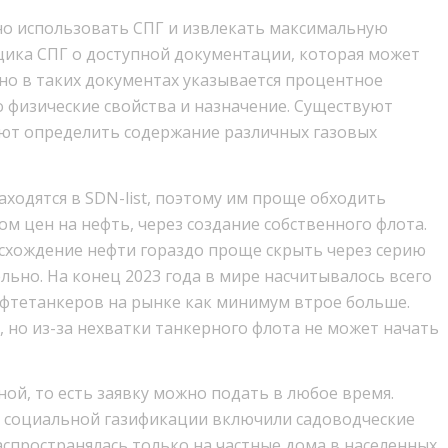
но использовать СПГ и извлекать максимальную
вщика СПГ о доступной документации, которая может
но в таких документах указывается процентное
о физические свойства и назначение. Существуют
ют определить содержание различных газовых
ходятся в SDN-list, поэтому им проще обходить
ом цен на нефть, через создание собственного флота.
исхождение нефти гораздо проще скрыть через серию
льно. На конец 2023 года в мире насчитывалось всего
нефтетанкеров на рынке как минимум втрое больше.
 но из-за нехватки танкерного флота не может начать
ной, то есть заявку можно подать в любое время.
у социальной газификации включили садоводческие
спространялась только на частные дома в населенных