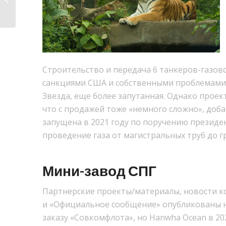
Ответы на во�...
Строительство и передача 6 танкеров-газов
санкциями США и собственными проблемами H
Звезда, еще более запутанная. Однако проек
что с продажей тоже «немного сложно», доб
запущена в 2021 году по поручению президен
проведение газа от магистральных труб до г
Мини-завод СПГ
Партнерские проекты/материалы, новости к
и «Официальное сообщение» опубликованы н
заказу «Совкомфлота», но Hanwha Ocean в 20