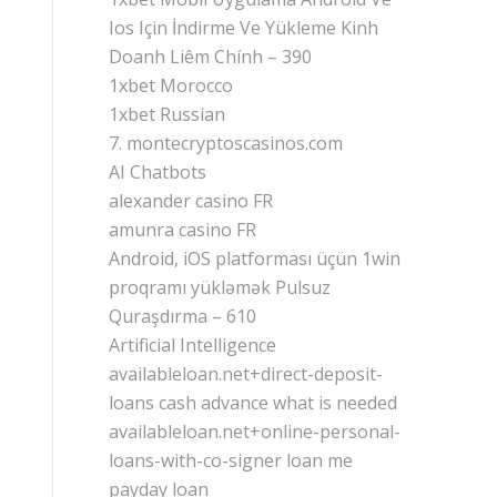
Ios Için İndirme Ve Yükleme Kinh
Doanh Liêm Chính – 390
1xbet Morocco
1xbet Russian
7. montecryptoscasinos.com
AI Chatbots
alexander casino FR
amunra casino FR
Android, iOS platforması üçün 1win
proqramı yükləmək Pulsuz
Quraşdırma – 610
Artificial Intelligence
availableloan.net+direct-deposit-
loans cash advance what is needed
availableloan.net+online-personal-
loans-with-co-signer loan me
payday loan