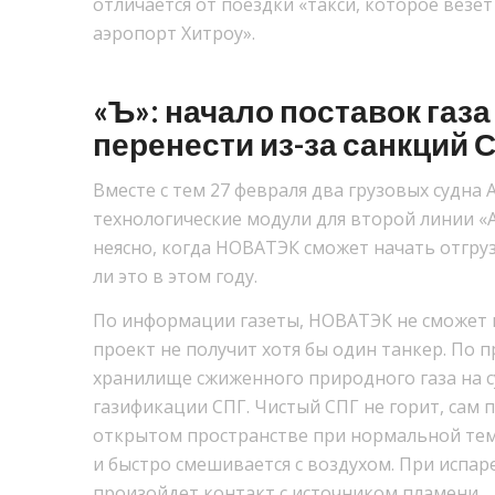
отличается от поездки «такси, которое везет
аэропорт Хитроу».
«Ъ»: начало поставок газа
перенести из-за санкций
Вместе с тем 27 февраля два грузовых судна 
технологические модули для второй линии «
неясно, когда НОВАТЭК сможет начать отгруз
ли это в этом году.
По информации газеты, НОВАТЭК не сможет н
проект не получит хотя бы один танкер. По 
хранилище сжиженного природного газа на су
газификации СПГ. Чистый СПГ не горит, сам п
открытом пространстве при нормальной тем
и быстро смешивается с воздухом. При испа
произойдет контакт с источником пламени.