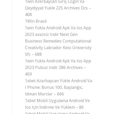
1win Azerbaycan Giriş Login Və
Qeydiyyat Yukle 225 Archives Dcs –
408
1Win Brasil
1win Yüklə Android Apk Və Ios App
2023 əvəzsiz Indir Next Gen
Business Remedies Computational
Creativity Labrador Keio University
Sfc – 688
1win Yüklə Android Apk Və Ios App
2023 Pulsuz Indir 286 Archives –
459
1xbet Azərbaycan Yükle Android Və
I Phone: Bonus 100, Başlanğıc,
Idman Mərclər – 666
1xbet Mobil Uygulama Android Ve
Ios Için İndirme Ve Yüklem – 86
1xbet Mobil Uygulama Android Ve