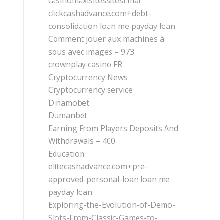
casinomaxisitessitesi mar
clickcashadvance.com+debt-
consolidation loan me payday loan
Comment jouer aux machines à
sous avec images – 973
crownplay casino FR
Cryptocurrency News
Cryptocurrency service
Dinamobet
Dumanbet
Earning From Players Deposits And
Withdrawals – 400
Education
elitecashadvance.com+pre-
approved-personal-loan loan me
payday loan
Exploring-the-Evolution-of-Demo-
Slots-From-Classic-Games-to-