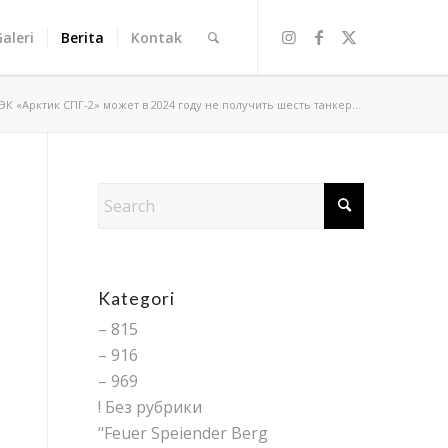
Galeri
Berita
Kontak
К «Арктик СПГ-2» может в 2024 году не получить шесть танкер...
Kategori
– 815
– 916
– 969
! Без рубрики
"Feuer Speiender Berg