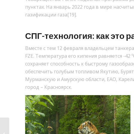
пунктах. На январь 2022 года в мире насчиты
газификации газа[19].
СПГ-технология: как это р
Вместе с тем 12 февраля владельцем танкера
FZE. Температура его кипения равняется -42 
сохраняет способность к быстрому газообраз
обеспечить голубым топливом Якутию, Бурят
Мурманскую и Амурскую области, ЕАО, Карел
город – Красноярск.
Все о карьере QA специалиста