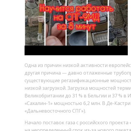
Одна из причин низкой активности европейск
другая причина — давно отлаженные трубопр
существующие регазификационные мощности
низкой загрузкой. Загрузка мощностей терми
Великобритании до 31 % в Бельгии и 37 % в 
«Сахалин-1» мощностью 6,2 млн. В Де-Кастри
«Дальневосточного СПГ»).
Начало поставок газа с российского проекта
на неопределенный срок из-за нового пакет