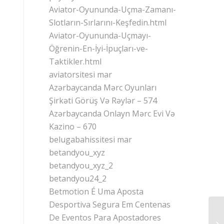
Aviator-Oyununda-Uçma-Zamanı-
Slotların-Sırlarını-Keşfedin.html
Aviator-Oyununda-Uçmayı-
Öğrenin-En-İyi-İpuçları-ve-
Taktikler.html
aviatorsitesi mar
Azərbaycanda Mərc Oyunları
Şirkəti Görüş Və Rəylər – 574
Azərbaycanda Onlayn Mərc Evi Və
Kazino – 670
belugabahissitesi mar
betandyou_xyz
betandyou_xyz_2
betandyou24_2
Betmotion É Uma Aposta
Desportiva Segura Em Centenas
De Eventos Para Apostadores
Ка