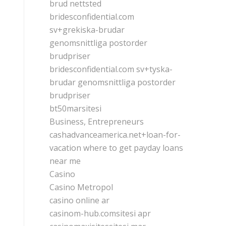
brud nettsted
bridesconfidential.com
sv+grekiska-brudar
genomsnittliga postorder
brudpriser
bridesconfidential.com sv+tyska-
brudar genomsnittliga postorder
brudpriser
bt50marsitesi
Business, Entrepreneurs
cashadvanceamerica.net+loan-for-
vacation where to get payday loans
near me
Casino
Casino Metropol
casino online ar
casinom-hub.comsitesi apr