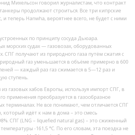
нид Михельсон говорил журналистам, что контракт
 танкеры продолжают строиться. Все три кипрские
, и теперь Hanwha, вероятнее всего, не будет с ними
 устроенных по принципу сосуда Дьюара.
х морских судах — газовозах, оборудованных
. СПГ получают из природного газа путём сжатия с
иродный газ уменьшается в объёме примерно в 600
упеней — каждый раз газ сжимается в 5—12 раз и
ую ступень.
 из газовых хабов Европы, используя импорт СПГ, в
ого применения преобразуется в газообразное
х терминалах. Не все понимают, чем отличается СПГ
, который идёт к нам в дома – это смесь
. СПГ (LNG – liquefied natural gas) – это сжиженный
емпературы -161,5 °C. По его словам, эта поездка не