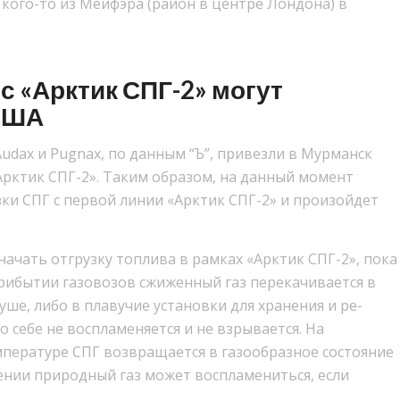
 кого-то из Мейфэра (район в центре Лондона) в
 с «Арктик СПГ-2» могут
 США
Audax и Pugnax, по данным “Ъ”, привезли в Мурманск
Арктик СПГ-2». Таким образом, на данный момент
ки СПГ с первой линии «Арктик СПГ-2» и произойдет
ачать отгрузку топлива в рамках «Арктик СПГ-2», пока
прибытии газовозов сжиженный газ перекачивается в
ше, либо в плавучие установки для хранения и ре-
о себе не воспламеняется и не взрывается. На
пературе СПГ возвращается в газообразное состояние
рении природный газ может воспламениться, если