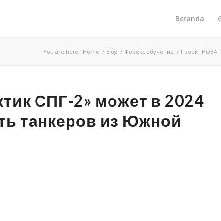
Beranda
You are here:
Home
/
Blog
/
Форекс обучение
/
Проект НОВАТЭ
тик СПГ-2» может в 2024
сть танкеров из Южной