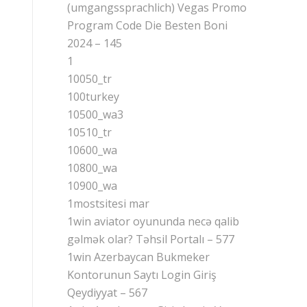
(umgangssprachlich) Vegas Promo
Program Code Die Besten Boni
2024 – 145
1
10050_tr
100turkey
10500_wa3
10510_tr
10600_wa
10800_wa
10900_wa
1mostsitesi mar
1win aviator oyununda necə qalib
gəlmək olar? Təhsil Portalı – 577
1win Azerbaycan Bukmeker
Kontorunun Saytı Login Giriş
Qeydiyyat – 567