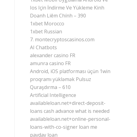
Ios Için İndirme Ve Yükleme Kinh
Doanh Liêm Chính – 390
1xbet Morocco
1xbet Russian
7. montecryptoscasinos.com
AI Chatbots
alexander casino FR
amunra casino FR
Android, iOS platforması üçün 1win
proqramı yükləmək Pulsuz
Quraşdırma – 610
Artificial Intelligence
availableloan.net+direct-deposit-
loans cash advance what is needed
availableloan.net+online-personal-
loans-with-co-signer loan me
payday loan