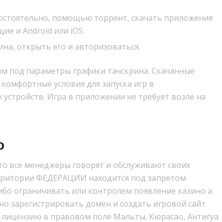
мостоятельно, помощью торрент, скачать приложения
е и Android или iOS.
ина, открыть его и авторизоваться.
рм под параметры графики тачскрина. Скачанные
омфортные условия для запуска игр в
стройств. Игра в приложении не требует возле на
о
то все менеджеры говорят и обслуживают своих
территории ФЕДЕРАЦИИ находится под запретом
либо ограничивать или контролем появление казино а
но зарегистрировать домен и создать игровой сайт
 лицензию в правовом поле Мальты, Кюрасао, Антигуа