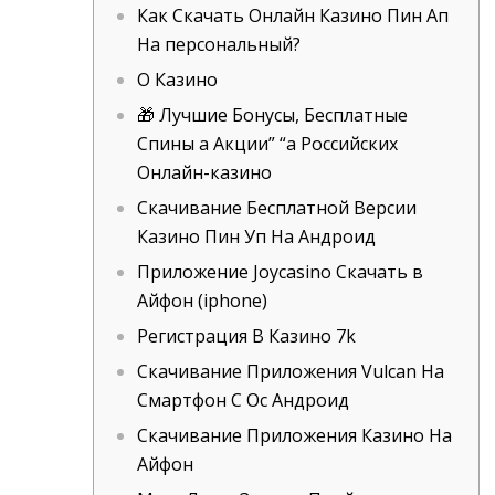
Как Скачать Онлайн Казино Пин Ап
На персональный?
О Казино
🎁 Лучшие Бонусы, Бесплатные
Спины а Акции” “а Российских
Онлайн-казино
Скачивание Бесплатной Версии
Казино Пин Уп На Андроид
Приложение Joycasino Скачать в
Айфон (iphone)
Регистрация В Казино 7k
Скачивание Приложения Vulcan На
Смартфон С Ос Андроид
Скачивание Приложения Казино На
Айфон