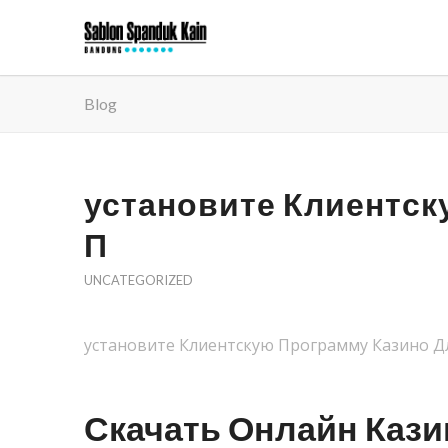
Blog
установите Клиентск
П
UNCATEGORIZED
установите Клиентскую Программу Казино Д
Скачать Онлайн Кази