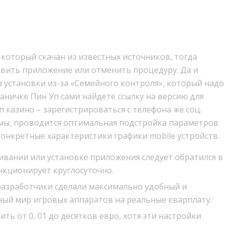
 который скачан из известных источников, тогда
вить приложение или отменить процедуру. Да и
 установки из-за «Семейного контроля», который надо
аничке Пин Уп сами найдете ссылку на версию для
 казино – зарегистрироваться с телефона же соц.
мы, проводится оптимальная подстройка параметров
нкретные характеристики графики mobile устройств.
ивании или установке приложения следует обратился в
кционирует круглосуточно.
 разработчики сделали максимально удобный и
ный мир игровых аппаратов на реальные кварплату.
ть от 0, 01 до десятков евро, хотя эти настройки