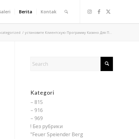
Galeri
Berita
Kontak
categorized
/
установите Клиентскую Программу Казино Для П...
Kategori
– 815
– 916
– 969
! Без рубрики
"Feuer Speiender Berg